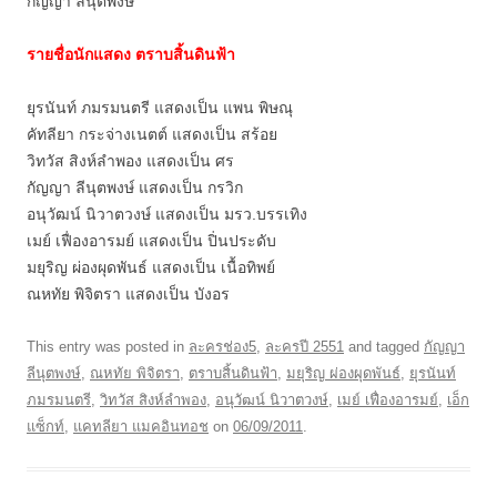
กัญญา ลีนุตพงษ์
รายชื่อนักแสดง ตราบสิ้นดินฟ้า
ยุรนันท์ ภมรมนตรี แสดงเป็น แพน พิษณุ
คัทลียา กระจ่างเนตต์ แสดงเป็น สร้อย
วิทวัส สิงห์ลำพอง แสดงเป็น ศร
กัญญา ลีนุตพงษ์ แสดงเป็น กรวิก
อนุวัฒน์ นิวาตวงษ์ แสดงเป็น มรว.บรรเทิง
เมย์ เฟื่องอารมย์ แสดงเป็น ปิ่นประดับ
มยุริญ ผ่องผุดพันธ์ แสดงเป็น เนื้อทิพย์
ณหทัย พิจิตรา แสดงเป็น บังอร
This entry was posted in
ละครช่อง5
,
ละครปี 2551
and tagged
กัญญา
ลีนุตพงษ์
,
ณหทัย พิจิตรา
,
ตราบสิ้นดินฟ้า
,
มยุริญ ผ่องผุดพันธ์
,
ยุรนันท์
ภมรมนตรี
,
วิทวัส สิงห์ลำพอง
,
อนุวัฒน์ นิวาตวงษ์
,
เมย์ เฟื่องอารมย์
,
เอ็ก
แซ็กท์
,
แคทลียา แมคอินทอช
on
06/09/2011
.