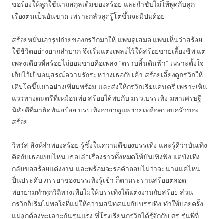
ขอร้องให้ลูกใช้นามสกุลเดิมของสร้อย และกำชับไม่ให้พูดกับลูก
เรื่องตนเป็นอันขาด เพราะกลัวลูกรู้โตขึ้นจะมีปมด้อย
สร้อยหมั่นเอารูปถ่ายของกรวิกมาให้ แพนดูเสมอ แพนเห็นว่าสร้อย
ใช้ชีวิตอย่างยากลำบาก จึงเริ่มแต่งเพลงไว้ให้สร้อยขายเลี้ยงชีพ แต่
เพลงเดียวที่สร้อยไม่ยอมขายคือเพลง “ตราบสิ้นดินฟ้า” เพราะตั้งใจ
เก็บไว้เป็นอนุสรณ์ความรักระหว่างเธอกับเค้า สร้อยเลี้ยงดูกรวิกให้
เติบโตขึ้นมาอย่างเพียบพร้อม และส่งให้กรวิกเรียนดนตรี เพราะเห็น
แววทางดนตรีที่เหมือนพ่อ สร้อยได้พบกับ มรว.บรรเทิง มหาเศรษฐี
นิสัยดีที่มาติดพันสร้อย บรรเทิงอาสาดูแลช่วยเหลือครอบครัวของ
สร้อย
วิทวัส สิงห์ลำพองสร้อย รู้ซึ้งในความดีของบรรเทิง และรู้ดีว่าบันเทิง
คิดกับเธอแบบไหน เธอเล่าเรื่องราวทั้งหมดให้บันเทิงฟัง แต่บังเทิง
กลับขอสร้อยแต่งงาน และพร้อมจะรอคำตอบไม่ว่าจะนานแค่ไหน
ปิ่นประดับ ภรรยาของบรรเทิงรู้เข้า ก็ตามระรานสร้อยตลอด
พยายามทำทุกวิถีทางเพื่อไม่ให้บรรเทิงได้แต่งงานกับสร้อย ส่วน
กรวิกก็เริ่มไม่พอใจที่แม่ให้ความสนิทสนมกับบรรเทิง ทำให้บ่อยครั้ง
แม่ลูกต้องทะเลาะกันรุนแรง ที่โรงเรียนกรวิกได้รู้จักกับ ศร รุ่นพี่ที่