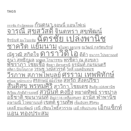
TAGS
กันตนา
จอนนี่ แอนโฟเน่
กรรชัย กำเนิดพลอย
จารุณี สุขสวัสดิ์
จินตหรา สุขพัฒน์
ฉัตรชัย เปล่งพานิช
จีรนันท์ มะโนแจ่ม
ชาคริต แย้มนาม
ชไมพร จตุรภุช
ณวัฒน์ กุลรัตนรักษ์
ดาราวิดิโอ
ณัฐวุฒิ สกิดใจ
ดีด้า
ธนากร โปษยานนท์
ธนา สุทธิกมล
พรชิตา ณ สงขลา
นพพล โกมารชุน
พัชราภา ไชยเชื้อ
ยุรนันท์ ภมรมนตรี
พิยดา อัครเศรณี
วรนุช วงษ์สวรรค์
ลลิตา ปัญโญภาส
วิลลี่ แมคอินทอช
ศรราม เทพพิทักษ์
วีรภาพ สุภาพไพบูลย์
สหรัถ สังคปรีชา
ศิริลักษณ์ ผ่องโชค
ศรัณยู วงษ์กระจ่าง
สันติสุข พรหมศิริ
สาวิกา ไชยเดช
สินจัย เปล่งพานิช
สุวนันท์ คงยิ่ง
หยาดทิพย์ ราชปาล
สิเรียม ภักดีดำรงฤทธิ์
อธิชาติ ชุมนานนท์
อานัส ฬาพานิช
อัษฎาวุธ เหลืองสุนทร
เขตต์ ฐานทัพ
อุษามณี ไวทยานนท์
เข็มอัปสร สิริสุขะ
เอ็กแซ็กท์
เจนี่ เทียนโพธิ์สุวรรณ
เคลลี่ ธนะพัฒน์
เอมี่ กลิ่นประทุม
แอน ทองประสม