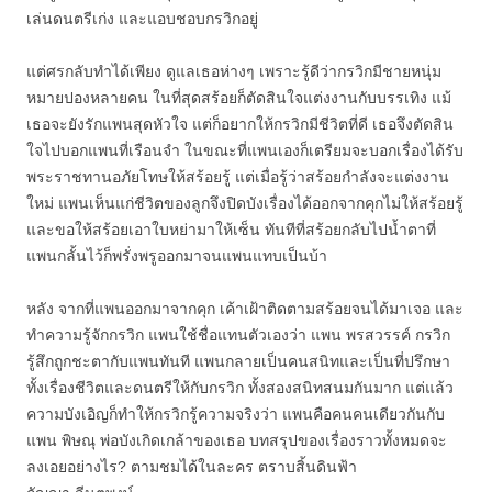
เล่นดนตรีเก่ง และแอบชอบกรวิกอยู่
แต่ศรกลับทำได้เพียง ดูแลเธอห่างๆ เพราะรู้ดีว่ากรวิกมีชายหนุ่ม
หมายปองหลายคน ในที่สุดสร้อยก็ตัดสินใจแต่งงานกับบรรเทิง แม้
เธอจะยังรักแพนสุดหัวใจ แต่ก็อยากให้กรวิกมีชีวิตที่ดี เธอจึงตัดสิน
ใจไปบอกแพนที่เรือนจำ ในขณะที่แพนเองก็เตรียมจะบอกเรื่องได้รับ
พระราชทานอภัยโทษให้สร้อยรู้ แต่เมื่อรู้ว่าสร้อยกำลังจะแต่งงาน
ใหม่ แพนเห็นแก่ชีวิตของลูกจึงปิดบังเรื่องได้ออกจากคุกไม่ให้สร้อยรู้
และขอให้สร้อยเอาใบหย่ามาให้เซ็น ทันทีที่สร้อยกลับไปน้ำตาที่
แพนกลั้นไว้ก็พรั่งพรูออกมาจนแพนแทบเป็นบ้า
หลัง จากที่แพนออกมาจากคุก เค้าเฝ้าติดตามสร้อยจนได้มาเจอ และ
ทำความรู้จักกรวิก แพนใช้ชื่อแทนตัวเองว่า แพน พรสวรรค์ กรวิก
รู้สึกถูกชะตากับแพนทันที แพนกลายเป็นคนสนิทและเป็นที่ปรึกษา
ทั้งเรื่องชีวิตและดนตรีให้กับกรวิก ทั้งสองสนิทสนมกันมาก แต่แล้ว
ความบังเอิญก็ทำให้กรวิกรู้ความจริงว่า แพนคือคนคนเดียวกันกับ
แพน พิษณุ พ่อบังเกิดเกล้าของเธอ บทสรุปของเรื่องราวทั้งหมดจะ
ลงเอยอย่างไร? ตามชมได้ในละคร ตราบสิ้นดินฟ้า