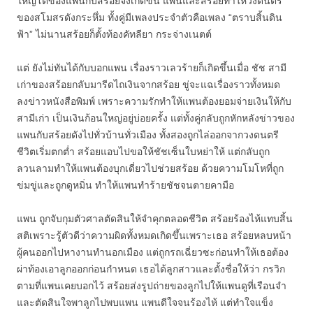
ใหญ่โตของแพนกับสร้อยจึงเกิดขึ้น แพนและสร้อยทำให้วงดนตรี
ของสโมสรดังกระหึ่ม ทั้งคู่มีเพลงประจำตัวคือเพลง “ตราบสิ้นดิน
ฟ้า” ไม่นานสร้อยก็ตั้งท้องคัทลียา กระจ่างเนตต์
แต่ ยังไม่ทันได้กับบอกแพน เรื่องราวเลวร้ายก็เกิดขึ้นเมื่อ ชัช สามี
เก่าของสร้อยกลับมารีดไถเงินจากสร้อย ขู่จะแฉเรื่องราวทั้งหมด
ลงข่าวหนังสือพิมพ์ เพราะความรักทำให้แพนต้องยอมจ่ายเงินให้กับ
สามีเก่า เป็นเงินก้อนใหญ่อยู่บ่อยครั้ง แต่ทั้งคู่กลับถูกหักหลังข่าวของ
แพนกับสร้อยดังไปทั่วบ้านทั่วเมือง ทั้งสองถูกไล่ออกจากวงดนตรี
ชีวิตเริ่มตกต่ำ สร้อยแอบไปขอให้ชัชเซ็นใบหย่าให้ แต่กลับถูก
ลวนลามทำให้แพนต้องบุกเดี่ยวไปช่วยสร้อย ด้วยความโมโหที่ถูก
ข่มขู่และถูกดูหมิ่น ทำให้แพนทำร้ายชัชจนตายคามือ
แพน ถูกจับกุมตัวศาลตัดสินให้จำคุกตลอดชีวิต สร้อยร้องไห้แทบสิ้น
สติเพราะรู้ตัวดีว่าความผิดทั้งหมดเกิดขึ้นเพราะเธอ สร้อยหลบหน้า
ผู้คนออกไปหางานทำนอกเมือง แต่ถูกรถเฉี่ยวซะก่อนทำให้เธอต้อง
ผ่าท้องเอาลูกออกก่อนกำหนด เธอได้ลูกสาวและตั้งชื่อให้ว่า กรวิก
ตามที่แพนเคยบอกไว้ สร้อยส่งรูปถ่ายของลูกไปให้แพนดูที่เรือนจำ
และตัดสินใจพาลูกไปพบแพน แพนดีใจจนร้องไห้ แต่ทำใจแข็ง