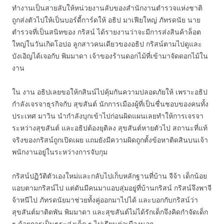
ทำงานเป็นสายลับให้หน่วยงานลับของสำนักงานตำรวจแห่งชาติ
ถูกส่งตัวไปให้เป็นบอร์ดี้การ์ดให้ อธิป มาเฟียใหญ่ ภัทรดนัย นาย
ตำรวจที่เป็นสนิทของ กริสน์ ได้รายงานว่าจะมีการส่งสินค้าล็อต
ใหญ่ในวันเกิดโอปอ ลูกสาวคนเดียวของอธิป กริสน์ตามไปดูและ
บังเอิญได้เจอกับ พิมมาดา เจ้าของร้านดอกไม้ที่เข้ามาจัดดอกไม้ใน
งาน
ใน งาน อธิปเลยขอให้กสินน์ไปคุ้มกันความปลอดภัยให้ เพราะอธิป
กำลังเจรจาธุรกิจกับ สุขสันต์ นักการเมืองผู้ที่เป็นชื่นชอบของคนทั้ง
ประเทศ มาวิน นำกำลังบุกเข้าไปก่อนผิดแผนเลยทำให้การเจรจา
ระหว่างสุขสันต์ และอธิปต้องยุติลง สุขสันต์หายตัวไป สถานะที่แท้
จริงของกริสน์ถูกเปิดเผย แถมยังมีความผิดถูกตั้งข้อหาติดสินบนเจ้า
พนักงานอยู่ในระหว่างการจับกุม
กริสน์ปฏิวัติตัวเองใหม่และกลับไปเก็บหลักฐานที่บ้าน จีจ้า เด็กน้อย
แอบตามกริสน์ไป แต่ดันมีคนมาแอบสุ่มอยู่ที่บ้านกริสน์ กริสน์จึงพาจี
จ้าหนีไป ภัทรดนัยมาช่วยทั้งคู่ออกมาไปได้ และบอกกับกริสน์ว่า
สุขสันต์มาติดพัน พิมมาดา และสุขสันต์ไม่ได้รักเด็กจึงคิดกำจัดเด็ก
ๆ ด้วยการเป็นธุระส่งเด็ก ๆ ไปเรียนต่อเมืองนอก