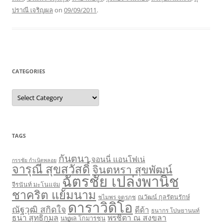
ปราณี เจริญผล
on
09/09/2011
.
CATEGORIES
Categories
TAGS
กันตนา
จอนนี่ แอนโฟเน่
กรรชัย กำเนิดพลอย
จารุณี สุขสวัสดิ์
จินตหรา สุขพัฒน์
ฉัตรชัย เปล่งพานิช
จีรนันท์ มะโนแจ่ม
ชาคริต แย้มนาม
ชไมพร จตุรภุช
ณวัฒน์ กุลรัตนรักษ์
ดาราวิดิโอ
ณัฐวุฒิ สกิดใจ
ดีด้า
ธนากร โปษยานนท์
ธนา สุทธิกมล
พรชิตา ณ สงขลา
นพพล โกมารชุน