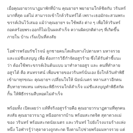
เมื่อคุณยายวรนาฏมาพักที่บ้าน คุณยายฯ พยายามใกล้ชิดกับ วรินทร์
มากที่สุด แต่ไม่ สามารถเข้าใกล้วรินทร์ได้ เพราะเธอมักจะสวมพระ
ขรรค์เงินไว้เสมอ แม้ว่าคุณยายฯ จะใช้พลัง ต่าง ๆ เพื่อให้วรินทร์
ถอดสร้อยพระออกก็ไม่เป็นผลสำเร็จ ความผิดปกติต่างๆ ที่เกิดขึ้น
ภายใน บ้าน เริ่มเป็นที่สงสัย
โอฬารพร้อมรัชโรจน์ ลูกชายคนโตเดินทางไปตามหา มหาจรวย
และแม่ชีแสงบุญ เพื่อ ต้องการวิธีกำจัดอสูรร้าย ซึ่งได้รับคำชี้แนะ
ว่า ต้องใช้พระขรรค์เงินต้นแบบ มาทำลายอสูร และ คนที่ทำลาย
อสูรได้ คือ สนทรรศน์ เพื่อนชายของวรินทร์นั่นเอง ยิ่งใกล้วันทำพิธี
เข้ามาทุกขณะ คุณยายฯ เปลี่ยนใจให้ นัยน์เนตร หลานสาวอีกคน
สืบทายาทแทน แต่ขณะพิธีกรรมใกล้สำเร็จ แม่ชีแสงบุญทำพิธีสกัด
กั้น ให้พิธีกรรมสืบทอดไม่สำเร็จ
พร้อมทั้ง เปิดเผยว่า แท้ที่จริงอสูรร้ายคือ คุณยายวรนาฏตามที่ทุกคน
สงสัย คุณยายวรนาฏ หนีออกจากบ้าน พร้อมสะกดจิต สุดาดวงแม่
ของ วรินทร์ พร้อมสะกดนัยเนตร และวรินทร์ ไปยังโรงแรมร้างแห่ง
หนึ่ง โอฬารรู้ว่าสุดาดวงถูกสะกด จึงตามไปช่วยพร้อมมหาจรวย แต่