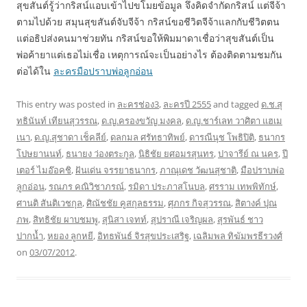
สุขสันต์รู้ว่ากริสน์แอบเข้าไปขโมยข้อมูล จึงคิดจำกัดกริสน์ แต่จีจ้า
ตามไปด้วย สมุนสุขสันต์จับจีจ้า กริสน์ขอชีวิตจีจ้าแลกกับชีวิตตน
แต่อธิปส่งคนมาช่วยทัน กริสน์ขอให้พิมมาดาเชื่อว่าสุขสันต์เป็น
พ่อค้ายาแต่เธอไม่เชื่อ เหตุการณ์จะเป็นอย่างไร ต้องติดตามชมกัน
ต่อได้ใน
ละครมือปราบพ่อลูกอ่อน
This entry was posted in
ละครช่อง3
,
ละครปี 2555
and tagged
ด.ช.สุ
ทธินันท์ เทียนสุวรรณ
,
ด.ญ.ครองขวัญ มงคล
,
ด.ญ.ชาร์เลท วาศิตา แฮเม
เนา
,
ด.ญ.สุชาดา เช็คลีย์
,
ดลกมล ศรัทธาทิพย์
,
ดารณีนุช โพธิปิติ
,
ธนากร
โปษยานนท์
,
ธนายง ว่องตระกูล
,
นิธิชัย ยศอมรสุนทร
,
ปาจารีย์ ณ นคร
,
ปี
เตอร์ ไมอ๊อคชิ
,
ฝันเด่น จรรยาธนากร
,
ภาณุเดช วัฒนสุชาติ
,
มือปราบพ่อ
ลูกอ่อน
,
รณภร คณิวิชาภรณ์
,
รมิดา ประภาสโนบล
,
ศรราม เทพพิทักษ์
,
ศานติ สันติเวชกุล
,
ศิณัชชัย คูสกุลธรรม
,
ศุภกร กิจสุวรรณ
,
สิตางค์ ปุณ
ภพ
,
สิทธิชัย ผาบชมพู
,
สุนิสา เจทท์
,
สุปราณี เจริญผล
,
สุรพันธ์ ชาว
ปากน้ำ
,
หยอง ลูกหยี
,
อิทธพันธ์ จิรสุขประเสริฐ
,
เฉลิมพล ทิฆัมพรธีรวงศ์
on
03/07/2012
.