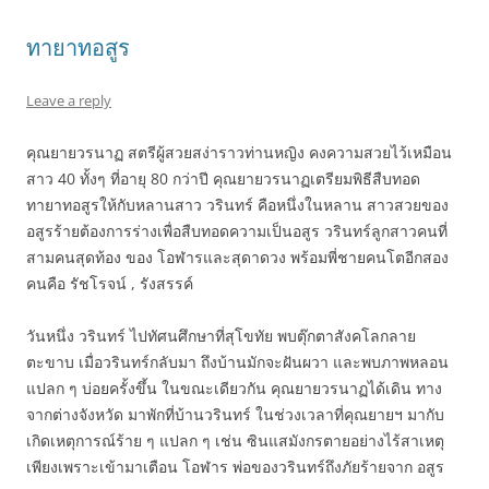
ทายาทอสูร
Leave a reply
คุณยายวรนาฏ สตรีผู้สวยสง่าราวท่านหญิง คงความสวยไว้เหมือน
สาว 40 ทั้งๆ ที่อายุ 80 กว่าปี คุณยายวรนาฏเตรียมพิธีสืบทอด
ทายาทอสูรให้กับหลานสาว วรินทร์ คือหนึ่งในหลาน สาวสวยของ
อสูรร้ายต้องการร่างเพื่อสืบทอดความเป็นอสูร วรินทร์ลูกสาวคนที่
สามคนสุดท้อง ของ โอฬารและสุดาดวง พร้อมพี่ชายคนโตอีกสอง
คนคือ รัชโรจน์ , รังสรรค์
วันหนึ่ง วรินทร์ ไปทัศนศึกษาที่สุโขทัย พบตุ๊กตาสังคโลกลาย
ตะขาบ เมื่อวรินทร์กลับมา ถึงบ้านมักจะฝันผวา และพบภาพหลอน
แปลก ๆ บ่อยครั้งขึ้น ในขณะเดียวกัน คุณยายวรนาฏได้เดิน ทาง
จากต่างจังหวัด มาพักที่บ้านวรินทร์ ในช่วงเวลาที่คุณยายฯ มากับ
เกิดเหตุการณ์ร้าย ๆ แปลก ๆ เช่น ซินแสมังกรตายอย่างไร้สาเหตุ
เพียงเพราะเข้ามาเตือน โอฬาร พ่อของวรินทร์ถึงภัยร้ายจาก อสูร