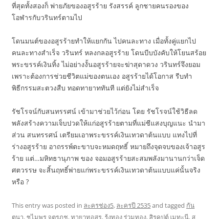
ที่สุดทั้งสองก็ พ่ายภัยของอสูรร้าย รังสรรค์ ลูกชายคนรองของ
โอฬารกับวรินทร์ตามไป
โดนมนต์ของอสูรร้ายทำให้แยกกัน ไปคนละทาง เมื่อทั้งคู่แยกไป
คนละทางสำเร็จ วรินทร์ หลงกลอสูรร้าย โดนบีบบังคับให้โยนสร้อย
พระขรรค์เงินทิ้ง ไม่อย่างงั้นอสูรร้ายจะฆ่าสุดาดวง วรินทร์จึงยอม
เพราะต้องการช่วยชีวิตแม่ของตนเอง อสูรร้ายได้โอกาส รีบทำ
พิธีกรรมสะตวงสืบ ทอดทายาททันที แต่ยังไม่สำเร็จ
รัชโรจน์กับสนทรรศน์ เข้ามาช่วยไว้ก่อน โดย รัชโรจน์ใช้วิธีลด
พลังสร้างความเจ็บปวดให้แก่อสูรร้ายตามที่แม่ชีแสงบุญแนะ นำมา
ส่วน สนทรรศน์ เตรียมเอาพระขรรค์เงินเทวดาต้นแบบ แทงไปที่
ร่างอสูรร้าย อาถรรพ์ตะขาบจะหมดฤทธิ์ หมายถึงจุดจบของเจ้าอสูร
ร้าย แต่…มหิทธานุภาพ ของ จอมอสูรร้ายสะสมพลังมานานกว่าเจ็ด
ศตวรรษ จะสิ้นฤทธิ์พ่ายแก่พระขรรค์เงินเทวดาต้นแบบแค่นั้นจริง
หรือ ?
This entry was posted in
ละครช่อง5
,
ละครปี 2535
and tagged
กัน
ตนา
,
ชไมพร จตุรภุช
,
ทายาทอสูร
,
รุ้งทอง ร่วมทอง
,
สิรคุปต์ เมทะนี
,
สุ