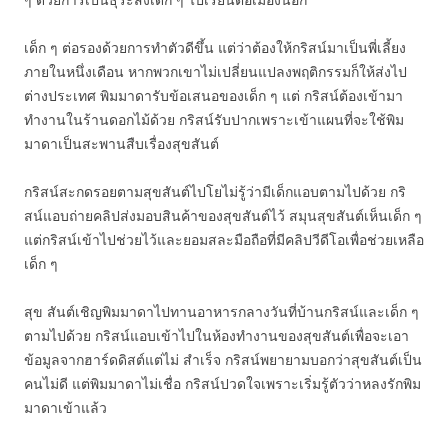
เด็ก ๆ ต่อรองด้วยการทำตัวดีขึ้น แต่ว่าต้องให้กริสน์มาเป็นพี่เลี้ยง
ภายในหนึ่งเดือน หากพวกเขาไม่เปลี่ยนแปลงพฤติกรรมก็ให้ส่งไป
ต่างประเทศ พิมมาดารับข้อเสนอของเด็ก ๆ แต่ กริสน์ต้องเข้ามา
ทำงานในร้านดอกไม้ด้วย กริสน์รับปากเพราะเข้าแผนที่จะใช้พิม
มาดาเป็นสะพานสืบเรื่องสุขสันต์
กริสน์สะกดรอยตามสุขสันต์ไปโยไม่รู้ว่ามีเด็กแอบตามไปด้วย กริ
สน์แอบถ่ายคลิปส่งมอบสินค้าของสุขสันต์ไว้ สมุนสุขสันต์เห็นเด็ก ๆ
แต่กริสน์เข้าไปช่วยไว้และยอมสละมือถือที่มีคลิปวีดีโอเพื่อช่วยเหลือ
เด็ก ๆ
สุข สันต์เชิญพิมมาดาไปทานอาหารกลางวันที่บ้านกริสน์และเด็ก ๆ
ตามไปด้วย กริสน์แอบเข้าไปในห้องทำงานของสุขสันต์เพื่อจะเอา
ข้อมูลจากฮาร์ดดิสต์แต่ไม่ สำเร็จ กริสน์พยายามบอกว่าสุขสันต์เป็น
คนไม่ดี แต่พิมมาดาไม่เชื่อ กริสน์ปวดใจเพราะเริ่มรู้ตัวว่าหลงรักพิม
มาดาเข้าแล้ว