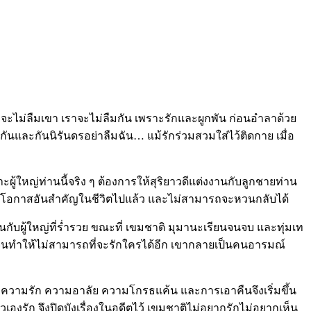
อจะไม่ลืมเขา เราจะไม่ลืมกัน เพราะรักและผูกพัน ก่อนอำลาด้วย
กันและกันนิรันดรอย่าลืมฉัน… แม้รักร่วมสวมใส่ไว้ติดกาย เมื่อ
ู้ใหญ่ท่านนี้จริง ๆ ต้องการให้สุริยาวดีแต่งงานกับลูกชายท่าน
ด้ทิ้งโอกาสอันสำคัญในชีวิตไปแล้ว และไม่สามารถจะหวนกลับได้
บผู้ใหญ่ที่ร่ำรวย ขณะที่ เขมชาติ มุมานะเรียนจนจบ และทุ่มเท
ป จนทำให้ไม่สามารถที่จะรักใครได้อีก เขากลายเป็นคนอารมณ์
คน ความรัก ความอาลัย ความโกรธแค้น และการเอาคืนจึงเริ่มขึ้น
ัวเองรัก จึงปิดบังเรื่องในอดีตไว้ เขมชาติไม่อยากรักไม่อยากเห็น