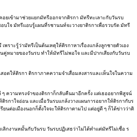
งคอยเข้ามาช่วยแยกมัทรีออกจากติรกา มัทรีทะเลาะกับวันรบ
ชอบใจ มัทรีแอบรู้แผนที่รชานนท์จะวางยาติรกาเพื่อรวบรัด มัทรี
 เพราะรู้ว่ามัทรีเป็นต้นเหตุให้ติรกาหาเรื่องแกล้งลูกชายตัวเอง
เป็นคู่หมายของวันรบ ทำให้มัทรีไม่พอใจ และมีปากเสียงกับวันรบ
ค่าสินสอดให้ติรกา ติรกาภาคความจำเสื่อมสงสารและเห็นใจในความ
อยู่ดี ๆ ความทรงจำของติรกาก็กลับคืนมาอีกครั้ง แต่เธออยากพิสูจน์
ให้ติรกาใจอ่อน และเมื่อวันรบแกล้งวางแผนการอยากให้ติรกากับร
่อเมืองนอกก็ตั้งใจจะให้ติรกาตามไป แต่อยู่ดี ๆ ก็ได้ข่าวว่าติ
กงานหมั้นกับวันรบ วันรบปฏิเสธว่าไม่ได้ทำแต่มัทรีไม่เชื่อ ร