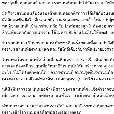
ของฤทธิ์แอลกอฮอล์ พชรและรชานนท์แนะนำให้วันรบรวบรัดมัทรีเป็
มัทรีวางยานอนหลับวันรบ เซ็ทแผนหลอกติรกาว่าได้เสียกับวันรบแ
มีอดีตขมขื่น ฝังใจ ที่เธอเคยมีความรักและพลาดพลั้งตั้งท้องกับผ
พล ผู้ชายแสนดี เข้ามาช่วยเหลือ รับเป็นพ่อของลูกในท้องเธอ ต
ล้านเพื่อแลกกับการแต่งงาน ได้ไม่ครบสิบล้านไม่มีวันให้แต่ง!!
วัน รบกลับมาปรึกษารชานนท์ กับพชรอีกครั้ง ขณะทั้งสามกำลังกึ่ม
เพราะรชานนท์ยังหนุ่มโสด และวัยใกล้เคียงกับว่าที่แม่ยายยังส
วันรบขอให้รชานนท์ไปเป็นเพื่อนเพื่อเจรจาต่อรองเรื่องสินสอด
กระเจิง ต้องหนีกระสุนเพื่อรักษาชีวิตแทบไม่ทัน สร้างความงุนง
อะไร ก็ไม่ได้รับคำตอบใด ๆ จากรชานนท์ จนวันรุ่งขึ้นรชานนท์ช
(ดวงตา ตุงคะมณี) แม่ของติรกา และ พุทรา (ปาจารีย์ ณ นคร) เ
นลินี (พิมลวรรณ หุ่นทองคำ) พี่สาวของรชานนท์จะแจ้งตำรวจจับติ
เพียงแค่ว่า เธอเสียดายที่ยิงรชานนท์ไม่ตาย แล้วติรกาก็หนีหน้าท
ท่ามกลางความงุนงงของวันรบ มัทรี พชร นลินี รชานนท์บอกความจริ
เพราะเข้าใจว่าหมอพลคือพ่อของเธอมาตลอด