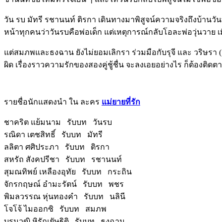
วัน รบ มัทรี รชานนท์ ติรกา เดินทางมาพิสูจน์ความจริงถึงบ้านวันทน
หน้าทุกคนว่าวันรบคือพ่อเด็ก แต่เหตุการณ์กลับโอละพ่อวุ่นวาย เ
แต่สมภพและธงฉาน ยังไม่ยอมเลิกรา ร่วมมือกับรุจี และ วริษรา (
ผิด เรื่องราวความรักของสองคู่ชู้ชื่น จะลงเอยอย่างไร ก็ต้องติ
รายชื่อนักแสดงนำ ใน ละคร
แม่ยายที่รัก
ชาคริต แย้มนาม รับบท วันรบ
รณิดา เตชสิทธิ์ รับบท มัทรี
ลลิตา ศศิประภา รับบท ติรกา
สหรัถ สังคปรีชา รับบท รชานนท์
สุมณทิพย์ เหลืองอุทัย รับบท กระถิน
จักรกฤษณ์ อำมะรัตน์ รับบท พชร
พิมลวรรณ หุ่นทองคำ รับบท นลินี
โจโจ้ ไมออกซิ รับบท สมภพ
บรมวุฒิ หิรัณยัษฐิติ รับบท ธงฉาน