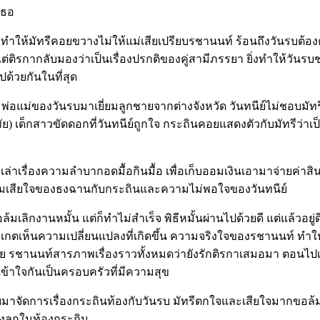
เธอ
ำให้มัทรีคอยขวางไม่ให้แม่เสียเปรียบรชานนท์ ร้อนถึงวันรบต้อ
่ติรกากลับมองว่าเป็นเรื่องปรกติของคู่สามีภรรยา ยิ่งทำให้วันรบ
ด้วยกันในที่สุด
ิ) พ่อแม่ของวันรบมาเยี่ยมลูกชายจากต่างจังหวัด วันทนีย์ไม่ชอบมัทรี
ุทัย) เด็กสาวขัดดอกที่วันทนีย์ถูกใจ กระถินคอยแสดงตัวกับมัทรีว่า
 เล่าเรื่องความลำบากอดมื้อกินมื้อ เพื่อเก็บออมเงินเอามาจ่าย
างความเสียใจของธงฉานกับกระถินและความไม่พอใจของวันทนีย์
่อล้มเลิกงานหมั้น แต่ก็ทำไม่สำเร็จ พิธีหมั้นผ่านไปด้วยดี แต่แล้ว
ังเกตเห็นความเปลี่ยนแปลงที่เกิดขึ้น ความจริงใจของรชานนท์ ทำ
รชานนท์สารภาพเรื่องราวทั้งหมดว่ายังรักติรกาเสมอมา ตอนไปเรียนต
็เข้าใจกันเป็นครอบครัวที่มีความสุข
าจัดการเรื่องกระถินท้องกับวันรบ มัทรีตกใจและเสียใจมากขอล้มเลิ
องลูกในท้องกระถิน