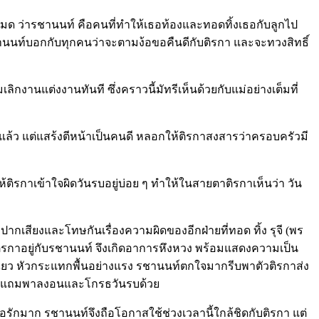
มด ว่ารชานนท์ คือคนที่ทำให้เธอท้องและทอดทิ้งเธอกับลูกไป
รชานนท์บอกกับทุกคนว่าจะตามง้อขอคืนดีกับติรกา และจะทวงสิทธิ์
เลิกงานแต่งงานทันที ซึ่งคราวนี้มัทรีเห็นด้วยกับแม่อย่างเต็มที่
ยู่แล้ว แต่แสร้งตีหน้าเป็นคนดี หลอกให้ติรกาสงสารว่าครอบครัวมี
ติรกาเข้าใจผิดวันรบอยู่บ่อย ๆ ทำให้ในสายตาติรกาเห็นว่า วัน
ากเสียงและโทษกันเรื่องความผิดของอีกฝ่ายที่ทอด ทิ้ง รุจี (พร
ิรกาอยู่กับรชานนท์ จึงเกิดอาการหึงหวง พร้อมแสดงความเป็น
ี่ยว หัวกระแทกพื้นอย่างแรง รชานนท์ตกใจมากรีบพาตัวติรกาส่ง
านนท์ แถมพาลงอนและโกรธวันรบด้วย
รักมาก รชานนท์จึงถือโอกาสใช้ช่วงเวลานี้ใกล้ชิดกับติรกา แต่