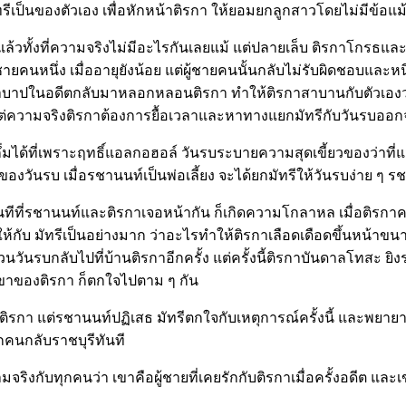
นของตัวเอง เพื่อหักหน้าติรกา ให้ยอมยกลูกสาวโดยไม่มีข้อแม้ ว
ล้วทั้งที่ความจริงไม่มีอะไรกันเลยแม้ แต่ปลายเล็บ ติรกาโกรธแล
ู้ชายคนหนึ่ง เมื่ออายุยังน้อย แต่ผู้ชายคนนั้นกลับไม่รับผิดชอบแล
ราบาปในอดีตกลับมาหลอกหลอนติรกา ทำให้ติรกาสาบานกับตัวเองว่าจ
! แต่ความจริงติรกาต้องการยื้อเวลาและหาทางแยกมัทรีกับวันรบออกจ
ได้ที่เพราะฤทธิ์แอลกอฮอล์ วันรบระบายความสุดเขี้ยวของว่าที่แม่ยา
าวของวันรบ เมื่อรชานนท์เป็นพ่อเลี้ยง จะได้ยกมัทรีให้วันรบง่า
 ทันทีที่รชานนท์และติรกาเจอหน้ากัน ก็เกิดความโกลาหล เมื่อติ
งให้กับ มัทรีเป็นอย่างมาก ว่าอะไรทำให้ติรกาเลือดเดือดขึ้นหน้าข
วนวันรบกลับไปที่บ้านติรกาอีกครั้ง แต่ครั้งนี้ติรกาบันดาลโทส
ลขาของติรกา ก็ตกใจไปตาม ๆ กัน
รกา แต่รชานนท์ปฏิเสธ มัทรีตกใจกับเหตุการณ์ครั้งนี้ และพยายาม
ุกคนกลับราชบุรีทันที
งกับทุกคนว่า เขาคือผู้ชายที่เคยรักกับติรกาเมื่อครั้งอดีต และเ