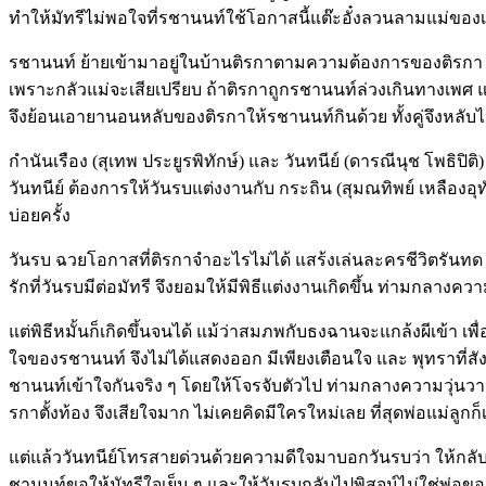
ทำให้มัทรีไม่พอใจที่รชานนท์ใช้โอกาสนี้แต๊ะอั๋งลวนลามแม่ของ
รชานนท์ ย้ายเข้ามาอยู่ในบ้านติรกาตามความต้องการของติรกา ท
เพราะกลัวแม่จะเสียเปรียบ ถ้าติรกาถูกรชานนท์ล่วงเกินทางเพศ แต
จึงย้อนเอายานอนหลับของติรกาให้รชานนท์กินด้วย ทั้งคู่จึงหลับไป
กำนันเรือง (สุเทพ ประยูรพิทักษ์) และ วันทนีย์ (ดารณีนุช โพธิปิต
วันทนีย์ ต้องการให้วันรบแต่งงานกับ กระถิน (สุมณทิพย์ เหลืองอ
บ่อยครั้ง
วันรบ ฉวยโอกาสที่ติรกาจำอะไรไม่ได้ แสร้งเล่นละครชีวิตรันทด
รักที่วันรบมีต่อมัทรี จึงยอมให้มีพิธีแต่งงานเกิดขึ้น ท่ามกล
แต่พิธีหมั้นก็เกิดขึ้นจนได้ แม้ว่าสมภพกับธงฉานจะแกล้งผีเข้า เพื
ใจของรชานนท์ จึงไม่ได้แสดงออก มีเพียงเตือนใจ และ พุทราที่ส
ชานนท์เข้าใจกันจริง ๆ โดยให้โจรจับตัวไป ท่ามกลางความวุ่นวาย 
รกาตั้งท้อง จึงเสียใจมาก ไม่เคยคิดมีใครใหม่เลย ที่สุดพ่อแม่ลูกก
แต่แล้ววันทนีย์โทรสายด่วนด้วยความดีใจมาบอกวันรบว่า ให้กลับม
ชานนท์ขอให้มัทรีใจเย็น ๆ และให้วันรบกลับไปพิสูจน์ไม่ใช่พ่อข