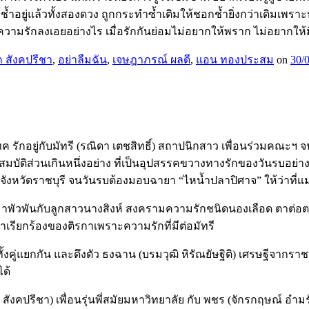
ช้ำอยู่แล้วทั้งสองดวง ถูกกระทำซ้ำเติมให้ชอกช้ำยิ่งกว่าเดิมเพราะห
วามรักลงเอยอย่างไร เมื่อรักกันย่อมไม่อยากให้พราก ไม่อยากให้ม
ถ สังคปรีชา
,
อย่าลืมฉัน
,
เจษฎาภรณ์ ผลดี
,
แอน ทองประสม
on
30/
รักอยู่กับมัทรี (รณิดา เตชสิทธิ์) สถาปนิกสาว เพื่อนร่วมคณะฯ จ
ติส่วนเกินหนึ่งอย่าง ที่เป็นอุปสรรคขวางทางรักของวันรบอย่างยิ่ง นั
งจังหวัดราชบุรี จนวันรบต้องมอบฉายา “ไหน้ำปลาปิศาจ” ให้ว่าที่
มาพัวพันกับลูกสาวนางสิงห์ สงครามความรักชนิดนองเลือด ตาต่อตา ฟ
ำเรียกร้องของติรกาเพราะความรักที่มีต่อมัทรี
ั้งคู่แยกกัน และดึงตัว ธงฉาน (บรมวุฒิ หิรัณยัษฐิติ) เศรษฐีจากร
ด้
ถ สังคปรีชา) เพื่อนรุ่นพี่สมัยมหาวิทยาลัย กับ พชร (จักรกฤษณ์ อ