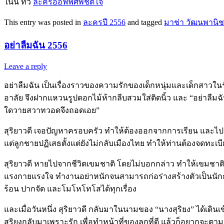
ไนน์ ทีวี
ละครออฟฟิศพิชิตใจ
This entry was posted in
ละครปี 2556
and tagged
มาช่า วัฒนพานิช
อย่าลืมฉัน 2556
Leave a reply
อย่าลืมฉัน เป็นเรื่องราวของความรักของเด็กหนุ่มและเด็กสาวในร
อาลัย จึงฝากแหวนรูปดอกไม้ห้ากลีบสวมใส่ติดนิ้ว และ “อย่าลืมฉั
ใดวายสวาทวอดจึงถอดเอย”
สุริยาวดี เจอปัญหาครอบครัว ทำให้ต้องออกจากการเรียน และไปจดทะ
แต่ลูกชายปฏิเสธตั้งแต่ยังไม่กลับเมืองไทย ทำให้ท่านต้องจดทะเ
สุริยาวดี หายไปจากชีวิตเขมชาติ โดยไม่บอกกล่าว ทำให้เขมชาติ
แรงกายแรงใจ ทำงานอย่าหนักจนสามารถก่อร่างสร้างตัวเป็นนักธุร
ร้อน ปากจัด และโมโหโทโสได้ทุกเรื่อง
และเมื่อวันหนึ่ง สุริยาวดี กลับมาในนามของ “นางสุริยง” ได้เด
สุริยงกลับมาเพราะรัก เพื่อทำหน้าที่ของลูกที่ดี แล้วก็อยากจะตาม