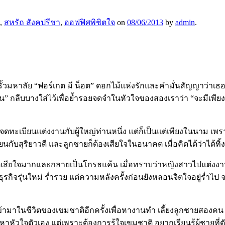
,
สหรัถ สังคปรีชา
,
ออฟฟิศพิชิตใจ
on
08/06/2013
by
admin
.
ั้วมหาลัย “ฟอร์เกต มี น็อต” ดอกไม้แห่งรักและคำมั่นสัญญาว่าเธ
น” กลีบบางใส่ไว้เพื่อย้ำรอยจดจำในหัวใจของสองเราว่า “จะมีเพียง
เบียนแต่งงานกับผู้ใหญ่ท่านหนึ่ง แต่ก็เป็นแต่เพียงในนาม เพราะผ
บียนกับสุริยาวดี และลูกชายก็ต้องเสียใจในอนาคต เมื่อคิดได้ว่าไ
เสียใจมากและกลายเป็นโกรธแค้น เมื่อทราบว่าหญิงสาวไปแต่งงานกั
กิจรุ่นใหม่ ร่ำรวย แต่ความหลังครั้งก่อนยังหลอนจิตใจอยู่ร่ำไ
ินเข้ามาในชีวิตของเขมชาติอีกครั้งเพื่อหางานทำ เลี้ยงลูกชายสอง
หาหัวใจตัวเอง แต่เพราะต้องการรู้ใจเขมชาติ อยากเรียนรู้ผู้ชายที่ต