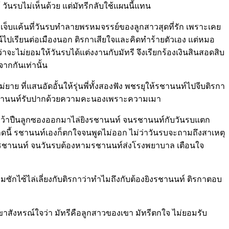
ันรบไม่เห็นด้วย แต่มัทรีกลับใช้แผนนี้แทน
ะเจ็บแค้นที่วันรบทำลายพรหมจรรย์ของลูกสาวสุดที่รัก เพราะเคย
ะหนีไปเรียนต่อเมืองนอก ติรกาเสียใจและคิดทำร้ายตัวเอง แต่หมอ
ะไม่ยอมให้วันรบได้แต่งงานกับมัทรี จึงเรียกร้องเงินสินสอดสิบ
ากกันเท่านั้น
ย ที่แสนอัดอั้นให้รุ่นพี่ทั้งสองฟัง พชรยุให้รชานนท์ไปจีบติรกา
ย ๆ รชานนท์รับปากด้วยความคะนองเพราะความเมา
รกาคว้าปืนลูกซองออกมาไล่ยิงรชานนท์ จนรชานนท์กับวันรบแตก
นาดนี้ รชานนท์เองก็ตกใจจนพูดไม่ออก ไม่ว่าวันรบจะถามถึงสาเหตุ
ะ ยิงรชานนท์ จนวันรบต้องหามรชานนท์ส่งโรงพยาบาล เตือนใจ
ซักไซ้ไล่เลี่ยงกับติรกาว่าทำไมถึงกับต้องยิงรชานนท์ ติรกาตอบ
ขาสังหรณ์ใจว่า มัทรีคือลูกสาวของเขา มัทรีตกใจ ไม่ยอมรับ