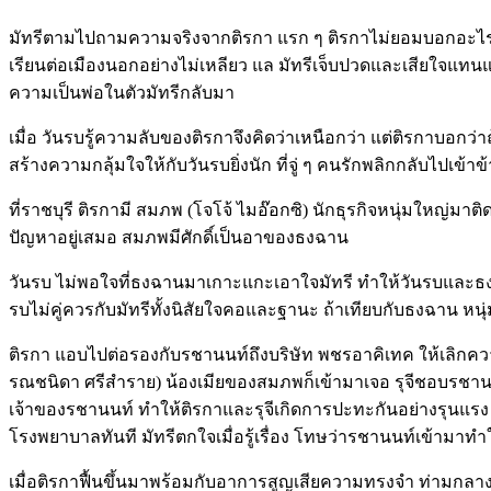
มัทรีตามไปถามความจริงจากติรกา แรก ๆ ติรกาไม่ยอมบอกอะไร จน
เรียนต่อเมืองนอกอย่างไม่เหลียว แล มัทรีเจ็บปวดและเสียใจแทนแ
ความเป็นพ่อในตัวมัทรีกลับมา
เมื่อ วันรบรู้ความลับของติรกาจึงคิดว่าเหนือกว่า แต่ติรกาบอกว่าถ้
สร้างความกลุ้มใจให้กับวันรบยิ่งนัก ที่จู่ ๆ คนรักพลิกกลับไปเข้าข้
ที่ราชบุรี ติรกามี สมภพ (โจโจ้ ไมอ๊อกซิ) นักธุรกิจหนุ่มใหญ่มา
ปัญหาอยู่เสมอ สมภพมีศักดิ์เป็นอาของธงฉาน
วันรบ ไม่พอใจที่ธงฉานมาเกาะแกะเอาใจมัทรี ทำให้วันรบและธงฉาน
รบไม่คู่ควรกับมัทรีทั้งนิสัยใจคอและฐานะ ถ้าเทียบกับธงฉาน หนุ
ติรกา แอบไปต่อรองกับรชานนท์ถึงบริษัท พชรอาคิเทค ให้เลิกความค
รณชนิดา ศรีสำราย) น้องเมียของสมภพก็เข้ามาเจอ รุจีชอบรชาน
เจ้าของรชานนท์ ทำให้ติรกาและรุจีเกิดการปะทะกันอย่างรุนแรง
โรงพยาบาลทันที มัทรีตกใจเมื่อรู้เรื่อง โทษว่ารชานนท์เข้ามา
เมื่อติรกาฟื้นขึ้นมาพร้อมกับอาการสูญเสียความทรงจำ ท่ามกลาง