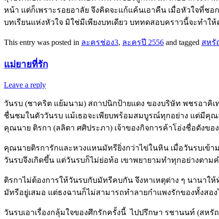
หน้า แต่ก็เพราะรอยอาลัย จึงคิดจะแก้แค้นเอาคืน เมื่อหัวใจที่ชอก
บทเรียนแห่งหัวใจ มิใช่มีเพียงบทเดียว บททดสอบคราวนี้จะทำให้ค
This entry was posted in
ละครช่อง3
,
ละครปี 2556
and tagged
สหรั
แม่ยายที่รัก
Leave a reply
วันรบ (ชาคริต แย้มนาม) สถาปนิกป้ายแดง ของบริษัท พชรอาคิเทค 
ชื่นชมในตัววันรบ แม้เธอจะเพียบพร้อมสมบูรณ์ทุกอย่าง แต่มีคุณสมบั
คุณนาย ติรกา (ลลิตา ศศิประภา) เจ้าของกิจการค้าโอ่งชื่อดังขอ
คุณนายติรการักและหวงแหนมัทรียิ่งกว่าไข่ในหิน เมื่อวันรบเข้า
วันรบจึงเกิดขึ้น แต่วันรบก็ไม่ย่อท้อ เขาพยายามทำทุกอย่างตามค
ติรกาไม่ต้องการให้วันรบกับมัทรีคบกัน จึงหาเหตุต่าง ๆ นานาให้ท
มัทรีอยู่เสมอ แต่ธงฉานก็ไม่สามารถทำลายกำแพงรักของทั้งสองไ
วันรบเอาเรื่องกลุ้มใจของศึกรักครั้งนี้ ไปปรึกษา รชานนท์ (สหรั