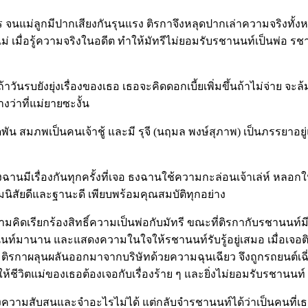
แม่ลูกมีปากเสียงกันรุนแรง ติรกาจึงหลุดปากเล่าความจริงทั้งห
ม่ เมื่อรู้ความจริงในอดีต ทำให้มัทรีไม่ยอมรับรชานนท์เป็นพ่อ 
าวันรบยังยุ่งเรื่องของเธอ เธอจะคิดดอกเบี้ยเพิ่มขึ้นถ้าไม่จ่าย จะล้ม
างว่าที่แม่ยายซะงั้น
ติดพัน สมภพเป็นคนเจ้าชู้ และมี รุจี (นฤมล พงษ์สุภาพ) เป็นภรรยาอ
มีเรื่องกันทุกครั้งที่เจอ ธงฉานใช้ความกะล่อนเจ้าเล่ห์ หลอกให้
่มนิสัยดีและฐานะดี เพียบพร้อมคุณสมบัติทุกอย่าง
ิดเรียกร้องสิทธิ์ความเป็นพ่อกับมัทรี ขณะที่ติรกากับรชานนท์มีป
นท์มานาน และแสดงความในใจให้รชานนท์รับรู้อยู่เสมอ เมื่อเจอต
 ติรกาผลุนผลันออกมาจากบริษัทด้วยความฉุนเฉียว จึงถูกรถยนต์เฉ
ทำให้ชีวิตแม่ของเธอต้องเจอกับเรื่องร้าย ๆ และยิ่งไม่ยอมรับรช
ความสับสนและจำอะไรไม่ได้ แต่กลับจำรชานนท์ได้ว่าเป็นคนที่เธอ