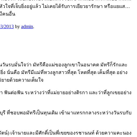
ัวใจที่เจ็บยิ่งอยู่แล้ว ไม่เคยได้รับการเยียวยารักษา หรือแยแส…
ีคนอื่น
03/2013
by
admin
.
นวันรบมั่นใจว่า มัทรีคือแม่ของลูกเขาในอนาคต มัทรีก็รักและ
่นคือ มัทรีมีแม่ที่หวงลูกสาวที่สุด โหดที่สุด เค็มที่สุด อย่าง
แม่ยายด้วยความเต็มใจ
ันต่อฟัน ระหว่างว่าที่แม่ยายอย่างติรกา และว่าที่ลูกเขยอย่าง
าชบุรี ที่ชอบพอมัทรีเป็นทุนเดิม เข้ามาแทรกกลางระหว่างวันรบกับ
ำมรัตน์) เจ้านายและมีศักดิ์เป็นพี่เขยของรชานนท์ ด้วยความคะนอง