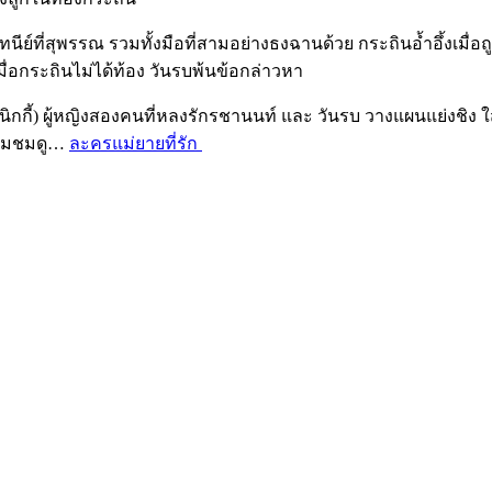
ีย์ที่สุพรรณ รวมทั้งมือที่สามอย่างธงฉานด้วย กระถินอ้ำอึ้งเมื่อถู
มื่อกระถินไม่ได้ท้อง วันรบพ้นข้อกล่าวหา
นิกกี้) ผู้หญิงสองคนที่หลงรักรชานนท์ และ วันรบ วางแผนแย่งชิง ใ
ดตามชมดู…
ละครแม่ยายที่รัก