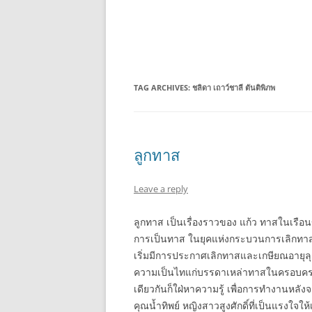
TAG ARCHIVES:
ชลิดา เถาว์ชาลี ตันติพิภพ
ลูกทาส
Leave a reply
ลูกทาส เป็นเรื่องราวของ แก้ว ทาสในเรื
การเป็นทาส ในยุคแห่งกระบวนการเลิกทาสใ
เริ่มมีการประกาศเลิกทาสและเกษียณอายุลุ
ความเป็นไทแก่บรรดาเหล่าทาสในครอบครอง
เดียวกันก็ใฝ่หาความรู้ เพื่อการทำงานหล
คุณน้ำทิพย์ หญิงสาวสูงศักดิ์ที่เป็นแรงใ