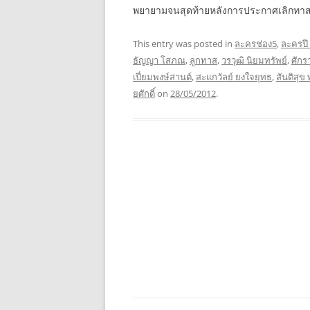
พยายามจนสุดท้ายหลังการประกาศเลิกทาสเ
This entry was posted in
ละครช่อง5
,
ละครปี
ธัญญา โสภณ
,
ลูกทาส
,
วรวุฒิ นิยมทรัพย์
,
ศักร
เปี่ยมพงษ์สานต์
,
สะแกวัลย์ ยงใจยุทธ
,
สันติสุข
ยศักดิ์
on
28/05/2012
.