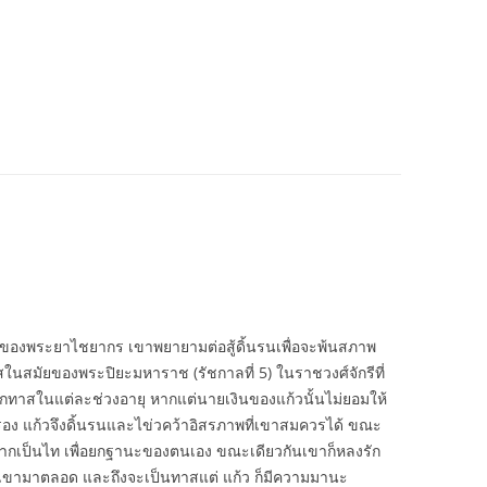
อนของพระยาไชยากร เขาพยายามต่อสู้ดิ้นรนเพื่อจะพ้นสภาพ
นสมัยของพระปิยะมหาราช (รัชกาลที่ 5) ในราชวงศ์จักรีที่
กทาสในแต่ละช่วงอายุ หากแต่นายเงินของแก้วนั้นไม่ยอมให้
 แก้วจึงดิ้นรนและไข่วคว้าอิสรภาพที่เขาสมควรได้ ขณะ
ังจากเป็นไท เพื่อยกฐานะของตนเอง ขณะเดียวกันเขาก็หลงรัก
จให้เขามาตลอด และถึงจะเป็นทาสแต่ แก้ว ก็มีความมานะ