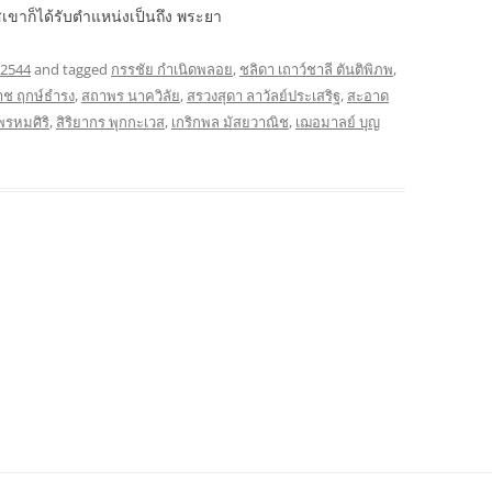
ขาก็ได้รับตำแหน่งเป็นถึง พระยา
 2544
and tagged
กรรชัย กำเนิดพลอย
,
ชลิดา เถาว์ชาลี ตันติพิภพ
,
าช ฤกษ์ธำรง
,
สถาพร นาควิลัย
,
สรวงสุดา ลาวัลย์ประเสริฐ
,
สะอาด
 พรหมศิริ
,
สิริยากร พุกกะเวส
,
เกริกพล มัสยวาณิช
,
เฌอมาลย์ บุญ