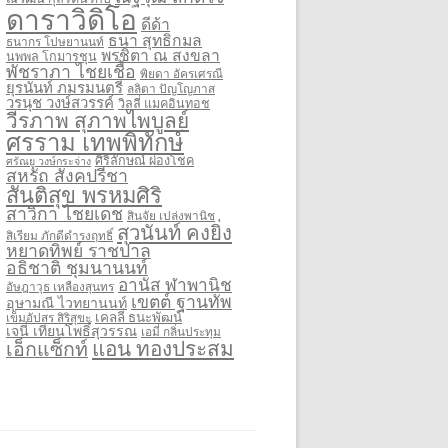
ดาราวิดิโอ
ดีด้า
ธนา สุทธิกมล
ธนากร โปษยานนท์
พรชิตา ณ สงขลา
นพพล โกมารชุน
พัชราภา ไชยเชื้อ
พิยดา อัครเศรณี
ยุรนันท์ ภมรมนตรี
ลลิตา ปัญโญภาส
วรนุช วงษ์สวรรค์
วิลลี่ แมคอินทอช
วีรภาพ สุภาพไพบูลย์
ศรราม เทพพิทักษ์
ศิริลักษณ์ ผ่องโชค
ศรัณยู วงษ์กระจ่าง
สหรัถ สังคปรีชา
สันติสุข พรหมศิริ
สาวิกา ไชยเดช
สินจัย เปล่งพานิช
สุวนันท์ คงยิ่ง
สิเรียม ภักดีดำรงฤทธิ์
หยาดทิพย์ ราชปาล
อธิชาติ ชุมนานนท์
อานัส ฬาพานิช
อัษฎาวุธ เหลืองสุนทร
เขตต์ ฐานทัพ
อุษามณี ไวทยานนท์
เคลลี่ ธนะพัฒน์
เข็มอัปสร สิริสุขะ
เจนี่ เทียนโพธิ์สุวรรณ
เอมี่ กลิ่นประทุม
แอน ทองประสม
เอ็กแซ็กท์