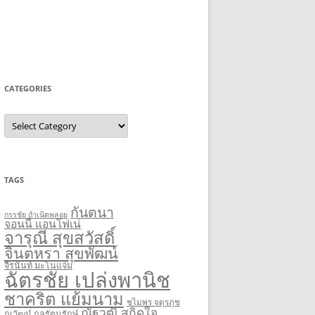
CATEGORIES
Categories
TAGS
กันตนา
กรรชัย กำเนิดพลอย
จอนนี่ แอนโฟเน่
จารุณี สุขสวัสดิ์
จินตหรา สุขพัฒน์
จีรนันท์ มะโนแจ่ม
ฉัตรชัย เปล่งพานิช
ชาคริต แย้มนาม
ชไมพร จตุรภุช
ณัฐวุฒิ สกิดใจ
ณวัฒน์ กุลรัตนรักษ์