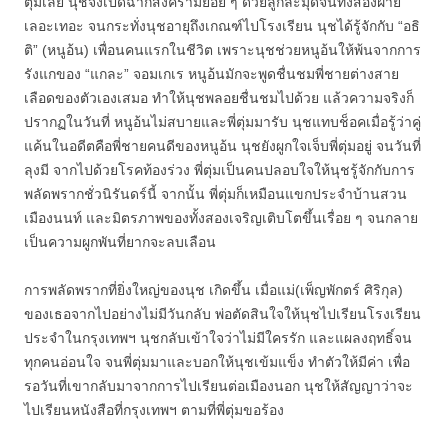
ตุ่มเลย นุชจึงเปิดฉากสงครามย่อย ๆ ด้วยลูกละมุดจนทั้งสองฝ่าย
เลอะเทอะ จนกระทั่งนุชอายุถึงเกณฑ์ไปโรงเรียน นุชได้รู้จักกับ “อธิ
ติ” (หนูอ้น) เพื่อนคนแรกในชีวิต เพราะนุชช่วยหนูอ้นให้พ้นจากการ
รังแกของ “แกละ” จอมเกเร หนูอ้นมักจะพูดชื่นชมพี่ชายต่างสาย
เลือดของตัวเองเสมอ ทำให้นุชพลอยชื่นชมไปด้วย แล้วความจริงก็
ปรากฏในวันที่ หนูอ้นไม่สบายและพี่ตุ่มมารับ นุชแทบช็อคเมื่อรู้ว่าคู่
แค้นในอดีตคือพี่ชายคนดีของหนูอ้น นุชยังผูกใจเจ็บพี่ตุ่มอยู่ จนวันที่
ลุงมี จากไปด้วยโรคท้องร่วง พี่ตุ่มเป็นคนปลอบใจให้นุชรู้จักกับการ
พลัดพรากชั่วนิรันดร์นี้ จากนั้น พี่ตุ่มก็เหมือนแขกประจำบ้านสวน
เมืองนนท์ และมิตรภาพของทั้งสองเจริญเติบโตขึ้นเรื่อย ๆ จนกลาย
เป็นความผูกพันที่ยากจะลบเลือน
การพลัดพรากที่ยิ่งใหญ่ของนุช เกิดขึ้น เมื่อแม่(เพ็ญพักตร์ ศิริกุล)
ของเธอจากไปอย่างไม่มีวันกลับ พ่อตัดสินใจให้นุชไปเรียนโรงเรียน
ประจำในกรุงเทพฯ นุชกลับเข้าใจว่าไม่มีใครรัก และแผลงฤทธิ์จน
ทุกคนอ่อนใจ จนพี่ตุ่มมาและบอกให้นุชเข้มแข็ง ทำตัวให้มีค่า เพื่อ
รอวันที่เขากลับมาจากการไปเรียนต่อเมืองนอก นุชให้สัญญาว่าจะ
ไปเรียนหนังสือที่กรุงเทพฯ ตามที่พี่ตุ่มขอร้อง