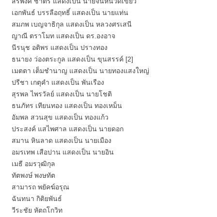
สรพงศ์ ชาตรี แสดงเป็น นายจันหนวดเขี้ยว
เอกพันธ์ บรรลือฤทธิ์ แสดงเป็น นายแท่น
สมภพ เบญจาธิกุล แสดงเป็น หลวงศรเสนี
ญาณี ตราโมท แสดงเป็น ดร.องอาจ
นีรนุช อติพร แสดงเป็น ปรางทอง
ธนายง ว่องตระกูล แสดงเป็น ขุนสรรค์ [2]
เมตตา เต็มชำนาญ แสดงเป็น นายทองแสงใหญ่
ปรีชา เกตุคำ แสดงเป็น พันเรือง
สุรพล ไพรวัลย์ แสดงเป็น นายโชติ
ธนภัทร เทียนทอง แสดงเป็น ทองเหม็น
อัมพล สวนสุข แสดงเป็น ทองแก้ว
ประสงค์ แสไพศาล แสดงเป็น นายดอก
สมาน หินลาด แสดงเป็น นายเมือง
อมรเทพ เสือปาน แสดงเป็น นายอิน
เมธี อมรวุฒิกุล
ทัตพงษ์ พงษทัต
สามารถ พยัคฆ์อรุณ
ฉันทนา กิติยพันธ์
วีระชัย หัตถโกวิท