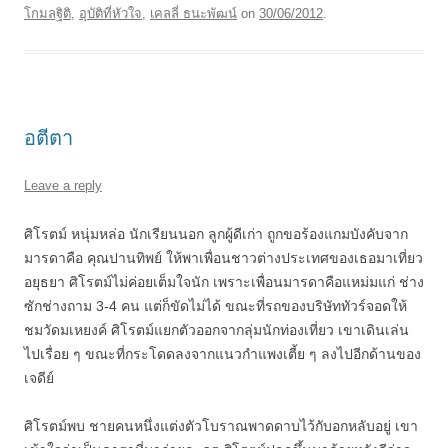
โกมลฐิติ
,
อุบัติที่หัวใจ
,
เคลลี่ ธนะพัฒน์
on
30/06/2012
.
อตีตา
Leave a reply
ศิโรตม์ หนุ่มหล่อ นักเรียนนอก ลูกผู้ดีเก่า ถูกขอร้องแกมบังคับจาก
มารดาคือ คุณปานทิพย์ ให้พาเพื่อนชาวต่างประเทศของเธอมาเที่ยว
อยุธยา ศิโรตม์ไม่ค่อยเต็มใจนัก เพราะเพื่อนมารดาคือแหม่มแก่ ช่าง
ซักช่างถาม 3-4 คน แต่ก็ขัดไม่ได้ ขณะที่รถของบริษัททัวร์จอดให้
ชมวัดมเหยงค์ ศิโรตม์แยกตัวออกจากลุ่มนักท่องเที่ยว เขาเดินเล่น
ไปเรื่อย ๆ ขณะที่กระโดดลงจากแนวกำแพงเตี้ย ๆ ลงไปอีกด้านของ
เจดีย์
ศิโรตม์พบ ชายคนหนึ่งแต่งตัวโบราณพาดดาบไว้กับอกหลับอยู่ เขา