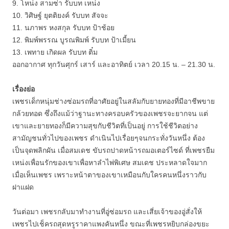
9. โหน่ง สามซ่า รับบท เหน่ง
10. วิศิษฐ์ ยุตติยงค์ รับบท สัจจะ
11. นภาพร หงสกุล รับบท ป้าช้อย
12. พิมพ์พรรณ บูรณพิมพ์ รับบท ป้าเมี้ยน
13. เพทาย เกิดผล รับบท ติ๋ม
ออกอากาศ ทุกวันศุกร์ เสาร์ และอาทิตย์ เวลา 20.15 น. – 21.30 น.
เรื่องย่อ
เพชรเด็กหนุ่มช่างซ่อมรถที่อาศัยอยู่ในสลัมกับยายทองที่มีอาชีพขาย
กล้วยทอด ซึ่งถึงแม้ว่าฐานะทางครอบครัวของเพชรจะยากจน แต่
เขาและยายทองก็มีความสุขกับชีวิตที่เป็นอยู่ การใช้ชีวิตอย่าง
สามัญชนทั่วไปของเพชร ดำเนินไปเรื่อยๆจนกระทั่งวันหนึ่ง ต้อง
เป็นจุดพลิกผัน เมื่อสมเดช ขับรถปาดหน้ารถมอเตอร์ไซด์ ที่เพชรยืม
เหน่งเพื่อนรักของเขาเพื่อหาลำไพ่พิเศษ สมเดช ประหลาดใจมาก
เมื่อเห็นเพชร เพราะหน้าตาของเขาเหมือนกับใครคนหนึ่งราวกับ
ฝาแฝด
วันต่อมา เพชรกลับมาทำงานที่อู่ซ่อมรถ และเสี่ยเจ้าของอู่สั่งให้
เพชรไปเช็ครถสุดหรูราคาแพงคันหนึ่ง ขณะที่เพชรหยิบกล่องขยะ