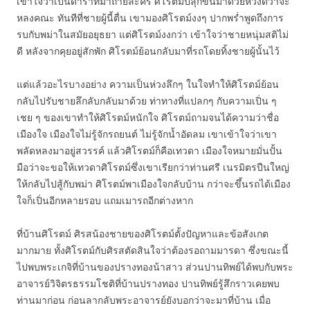
เข้าใจว่าเป็นดาราที่มาถ่ายละคร ศิโรตม์ปลุกขึ้นมาด้วยหวังดีว่าจะ
หลงคณะ ทันทีที่ชายผู้นี้ตื่น เขามองศิโรตม์งงๆ ปากพร่ำพูดถึงการ
รบกับพม่าในสมัยอยุธยา แต่ศิโรตม์งงกว่า เข้าใจว่าชายหนุ่มสติไม่
ดี หลังจากคุยอยู่สักพัก ศิโรตม์ย้อนกลับมาที่รถโดยทิ้งชายผู้นั้นไว้
แต่แล้วอะไรบางอย่าง ความเป็นห่วงลึกๆ ในใจทำให้ศิโรตม์ย้อน
กลับไปรับชายลึกลับกลับมาด้วย ท่าทางที่แปลกๆ กับความเปิ่น ๆ
เชย ๆ ของเขาทำให้ศิโรตม์หนักใจ ศิโรตม์ถามจนได้ความว่าชื่อ
เมืองใจ เมืองใจไม่รู้จักรถยนต์ ไม่รู้จักน้ำอัดลม เขาเข้าใจว่าเขา
พลัดหลงมาอยู่สวรรค์ แล้วศิโรตม์ก็คือเทวดา เมืองใจหมายมั่นปั้น
มือว่าจะขอให้เทวดาศิโรตม์ซึ่งเขาเรียกว่าท่านศรี เนรมิตรปืนใหญ่
ให้กลับไปสู้กับพม่า ศิโรตม์พาเมืองใจกลับบ้าน กว่าจะขึ้นรถได้เมือง
ใจก็เปิ่นอีกหลายรอบ แถมเมารถอีกต่างหาก
ที่บ้านศิโรตม์ ศิรสน้องชายของศิโรตม์ตั้งปัญหาและข้อสังเกต
มากมาย ทั้งศิโรตม์กับศิรสตัดสินใจว่าต้องรอถามมารดา ซึ่งขณะนี้
ไปพบพระเกจิที่บ้านของปรางทองน้าสาว ส่วนปานทิพย์ได้พบกับพระ
อาจารย์วิจิตรธรรมโชติที่บ้านปรางทอง ปานทิพย์รู้สึกราวเคยพบ
ท่านมาก่อน ก่อนลากลับพระอาจารย์ยังบอกว่าจะมาที่บ้าน เมื่อ