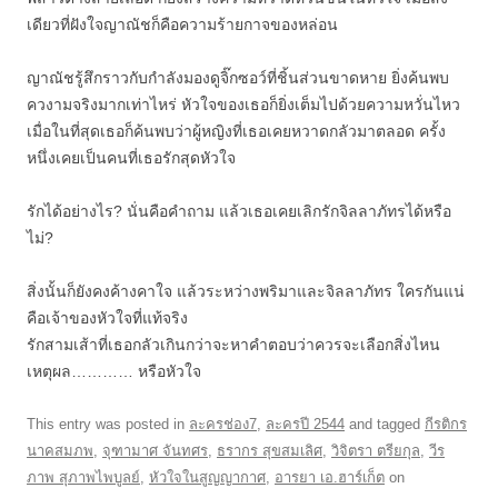
เดียวที่ฝังใจญาณัชก็คือความร้ายกาจของหล่อน
ญาณัชรู้สึกราวกับกำลังมองดูจิ๊กซอว์ที่ชิ้นส่วนขาดหาย ยิ่งค้นพบ
ควงามจริงมากเท่าไหร่ หัวใจของเธอก็ยิ่งเต็มไปด้วยความหวั่นไหว
เมื่อในที่สุดเธอก็ค้นพบว่าผู้หญิงที่เธอเคยหวาดกลัวมาตลอด ครั้ง
หนึ่งเคยเป็นคนที่เธอรักสุดหัวใจ
รักได้อย่างไร? นั่นคือคำถาม แล้วเธอเคยเลิกรักจิลลาภัทรได้หรือ
ไม่?
สิ่งนั้นก็ยังคงค้างคาใจ แล้วระหว่างพริมาและจิลลาภัทร ใครกันแน่
คือเจ้าของหัวใจที่แท้จริง
รักสามเส้าที่เธอกลัวเกินกว่าจะหาคำตอบว่าควรจะเลือกสิ่งไหน
เหตุผล………… หรือหัวใจ
This entry was posted in
ละครช่อง7
,
ละครปี 2544
and tagged
กีรติกร
นาคสมภพ
,
จุฑามาศ จันทศร
,
ธรากร สุขสมเลิศ
,
วิจิตรา ตรียกุล
,
วีร
ภาพ สุภาพไพบูลย์
,
หัวใจในสูญญากาศ
,
อารยา เอ.ฮาร์เก็ต
on