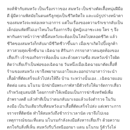
หงส์ฟ้ากับสมหวัง เป็นเรื่องราวของ สมหวัง เป็นช่างตัดเสื้อหนุ่มฝีมือ
ดี ผู้มีความพิสมัยในดนตรีลูกทุ่งเป็นชีวิตจิตใจ และแม้รูปร่างหน้าตา
ของสมหวังจะหล่อเหลาเอาการ แต่ในเรื่องของความรักเขากลับเป็น
เด็กอ่อนหัดที่ไม่เอาไหนในเรื่องการจีบ ผู้หญิงเอาซะเลย ใคร ๆ จึง
พากันตราหน้าว่าชาตินี้สมหวังจะต้องเป็นโสดไปตลอดชีวิต แล้ว
ชีวิตของสมหวังก็กลับมามีชีวิตชีวาขึ้นมา เมื่อเขาเกิดไปปิ๊งลูกค้า
สาวสวยสุดเซ็กซี่นาม เฉิดฉาย ศิรินภา ภรรยาสาวคนสุดท้องของ
เสี่ยเก๊า เจ้าของกิจการห้องเย็น และด้วยความซื่อ สมหวังเข้าใจผิด
คิดว่าเสี่ยเก๊าเป็นพ่อของเฉิดฉาย วันหนึ่งเมื่อเฉิดฉายมาตัดเสื้อที่
ร้านของสมหวัง เขาจึงพยายามเอาใจและออกปากอาสาว่าจะนำ
เสื้อผ้าที่ตัดเสร็จแล้วไปส่งให้ถึง บ้าน ระหว่างนั้นเอง…เฉิดฉายแอบ
ติดต่อ แดน มโนรม นักฆ่ามือพระกาฬสามีตัวจริงให้มาจัดการเสี่ยว
เก๊าหวังฮุบสมบัติ โดยการทำให้เหมือนเป็นการฆ่าชิงทรัพย์เพื่อ
อำพรางคดี แล้วทำทีเป็นว่าตนกลับมาเจอแล้วแจ้งตำรวจ ในวัน
ลงมือ เป็นวันเดียวกับที่สมหวังเอาเสื้อที่ตัดเสร็จไปส่ง แต่เพราะการ
จราจรที่ติดขัด ทำให้สมหวังถึงช้ากว่าเวลานัด เขาจึงไปเจอ
เหตุการณ์ขณะที่แดน มโนรมกำลังลงมือสังหารเสี่ยเก๊า ด้วยความ
ตกใจกับสิ่งที่เห็น สมหวังรีบวิ่งหนีออกมา แดน มโนรม รู้ตัววิ่งไล่