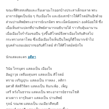
ขณะที่ศิรสสงสัยและเริ่มเดาอะไรออกบ้างประสาเด็กฉลาด พระ
อาจารย์พูดเป็นนัย ๆ กับเมืองใจ และยังเสกข้าวให้ศิโรตม์กินอีกด้วย
ส่วนปานทิพย์พระอาจารย์เนรมิตร พระเม็ดน้อยหน่า องค์น้อยให้ ซึ่ง
เมื่อเห็นท่าแปลกที่ปานทิพย์สามารถอธิบายได้ ราวกับคุ้นมานาน
เมื่อเมืองใจร่ำร้องขอปืน รุ่งขึ้นศิโรตม์จึงพาเมืองใจกับศิรสไป
กระทรวงกลาโหม ซึ่งเมื่อเมืองใจเห็นปืนใหญ่ก็ดีใจมากเข้าไป
ลูบคลำแถมเอ่ยปากขอกับศิโรตม์ ทำให้ศิโรตม์หนักใจ
นักแสดงละคร
อตีตา
วินัย ไกรบุตร แสดงเป็น เมืองใจ
อัษฎาวุธ เหลืองสุนทร แสดงเป็น ศิโรตม์
ทราย เจริญปุระ แสดงเป็น กาหลง , ลติกา
ยศวดี หัสดีวิจิตร แสดงเป็น จันกะพ้อ , เพ็ญ
เสรี หวังในธรรม แสดงเป็น พระอาจารย์ธรรมโชติ
ดวงดาว จารุจินดา แสดงเป็น ปานทิพย์
รุจน์ รณภพ แสดงเป็น เนเมียวสีหบดี