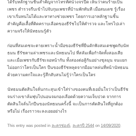
ได้รับหลักฐานชิ้นสำคัญจากโทรทัศน์วงจรปิด เห็นว่าคนร้ายเป็น
เพชร ตำรวจรีบเข้าไปจับกุมเพชรที่บ้านพักทันที เมื่อสมเดช รู้เรื่อง
เขาเริ่มทนไม่ได้และหาทางช่วยเพชร โดยการเอาหลักฐานชิ้น
สำคัญคือเสื้อที่ติดคราบเลือดของธีรัชไปให้ตำรวจ และโทรไปเล่า
ความจริงให้นัทธมนรู้ตัว
ก่อนที่สมเดชจะตายเพราะน้ำมือของธีรัชที่ยืนดักฟังสมเดชพูดกับนัท
ธมน ธีรัชตามล่าเพชรและนัทธมนไป ที่สลัมเพื่อกำจัดทั้งสองเสีย
และเมื่อเพชรกับธีรัชเจอหน้ากัน ทั้งสองต่อสู้กันอย่างชุลมุน จนแยก
ไม่ออกว่าใครเป็นใคร ปืนของธีรัชหลุดจากมือมาหล่นที่หน้านัทธมน
ด้วยความตกใจและรู้สึกสับสนไม่รู้ว่าใครเป็นใคร
นัทธมนตัดสินใจลั่นกระสุนเข้าใส่ร่างของคนที่เธอมั่นใจว่าเป็นธีรัช
จนร่างเขาล้มฟุบไปนอนจมกองเลือดด้วยความเจ็บปวด จากการ
ตัดสินใจลั่นไกปืนของนัทธมนครั้งนี้ จะเป็นการตัดสินใจที่ถูกต้อง
หรือไม่ เรื่องราวจะลงเอยอย่างไร
This entry was posted in
ละครช่อง5
,
ละครปี 2544
on
14/09/2020
.