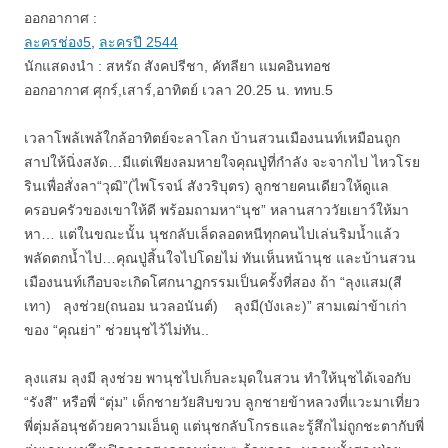
ออกอากาศ :
ละครช่อง5
,
ละครปี 2544
นักแสดงนำ : สหรัถ สังคปรีชา, คัทลียา แมคอินทอช
ออกอากาศ ศุกร์,เสาร์,อาทิตย์ เวลา 20.25 น. ททบ.5
เวลาโพล้เพล้ใกล้อาทิตย์จะลาโลก บ้านสวนเมืองนนท์เหมือนถูก
สาปให้นิ่งสงัด…มีแต่เพียงลมหายใจคุณปู่ที่กำลัง จะจากไป ไหวโรย
รินเพื่อสั่งลา“วุฒิ”(ไพโรจน์ สังวริบุตร) ลูกชายคนเดียวให้ดูแล
ครอบครัวของเขาให้ดี พร้อมถามหา“นุช” หลานสาววัยเยาว์ให้มา
หา… แต่ในขณะนั้น นุชกลับเล็ดลอดหนีทุกคนไปเล่นริมน้ำแล้ว
พลัดตกน้ำไป…คุณปู่สิ้นใจไปโดยไม่ ทันเห็นหน้านุช และบ้านสวน
เมืองนนท์เกือบจะเกิดโศกนาฏกรรมเป็นครั้งที่สอง ถ้า “ลุงแสม(สี
เทา) ลุงช่วย(ถนอม นวลอนันต์) ลุงมี(บังเละ)” สามเฒ่าข้าเก่า
ของ “คุณย่า” ช่วยนุชไว้ไม่ทัน..
ลุงแสม ลุงมี ลุงช่วย พานุชไปเก็บละมุดในสวน ทำให้นุชได้เจอกับ
“รังสี” หรือพี่ “ตุ่ม” เด็กชายวัยสิบขวบ ลูกชายข้าหลวงที่แวะมาเที่ยว
พี่ตุ่มล้อนุชด้วยความเอ็นดู แต่นุชกลับโกรธและรู้สึกไม่ถูกชะตากับพี่