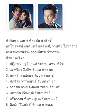
กำกับการแสดง ฉัตรชัย สุรสิทธิ์
บทโทรทัศน์ กษิดินทร์ แสงวงศ์, วาทินีย์ โอฬาร์กร
อำนวยการสร้าง ถกลเกียรติ วีรวรรณ
นำแสดงโดย
1. ปฎิภาณ ปฐวีกานต์ รับบท เพชร, ธีรัช
2. แคทรียา อิงลิช รับบท นัทธมน
3. มนตรี เจนอักษร รับบท สมเดช
4. ภัคจีรา วรรณสุทธิ์ รับบท ดนยา
5. กรรชัย กำเนิดพลอย รับบท อานนท์
6. เอราวัต เรืองวุฒิ รับบท อิทธิ
7. ศรีพรรณ ชื่นชมบูรณ์ รับบท มะลิ
8. พิศมัย วิไลศักดิ์ รับบท ยายทอง