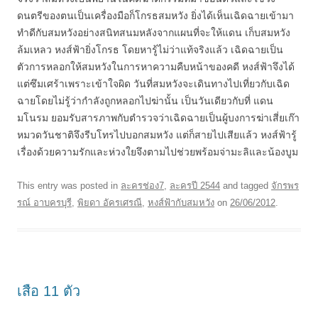
ดนตรีของตนเป็นเครื่องมือก็โกรธสมหวัง ยิ่งได้เห็นเฉิดฉายเข้ามา
ทำดีกับสมหวังอย่างสนิทสนมหลังจากแผนที่จะให้แดน เก็บสมหวัง
ล้มเหลว หงส์ฟ้ายิ่งโกรธ โดยหารู้ไม่ว่าแท้จริงแล้ว เฉิดฉายเป็น
ตัวการหลอกให้สมหวังในการหาความคืบหน้าของคดี หงส์ฟ้าจึงได้
แต่ซึมเศร้าเพราะเข้าใจผิด วันที่สมหวังจะเดินทางไปเที่ยวกับเฉิด
ฉายโดยไม่รู้ว่ากำลังถูกหลอกไปฆ่านั้น เป็นวันเดียวกับที่ แดน
มโนรม ยอมรับสารภาพกับตำรวจว่าเฉิดฉายเป็นผู้บงการฆ่าเสี่ยเก๊า
หมวดวันชาติจึงรีบโทรไปบอกสมหวัง แต่ก็สายไปเสียแล้ว หงส์ฟ้ารู้
เรื่องด้วยความรักและห่วงใยจึงตามไปช่วยพร้อมจ่ามะลิและน้องบูม
This entry was posted in
ละครช่อง7
,
ละครปี 2544
and tagged
จักรพร
รณ์ อาบครบุรี
,
พิยดา อัครเศรณี
,
หงส์ฟ้ากับสมหวัง
on
26/06/2012
.
เสือ 11 ตัว