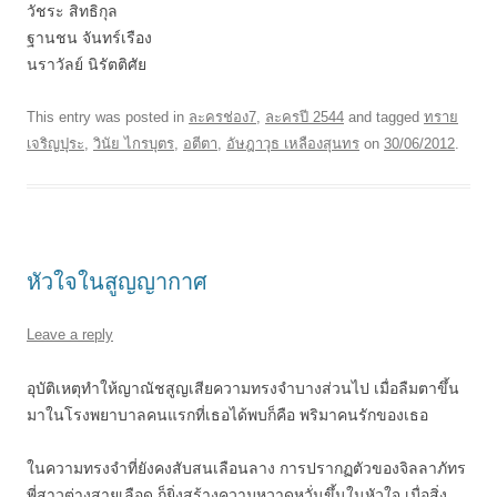
วัชระ สิทธิกุล
ฐานชน จันทร์เรือง
นราวัลย์ นิรัตติศัย
This entry was posted in
ละครช่อง7
,
ละครปี 2544
and tagged
ทราย
เจริญปุระ
,
วินัย ไกรบุตร
,
อตีตา
,
อัษฎาวุธ เหลืองสุนทร
on
30/06/2012
.
หัวใจในสูญญากาศ
Leave a reply
อุบัติเหตุทำให้ญาณัชสูญเสียความทรงจำบางส่วนไป เมื่อลืมตาขึ้น
มาในโรงพยาบาลคนแรกที่เธอได้พบก็คือ พริมาคนรักของเธอ
ในความทรงจำที่ยังคงสับสนเลือนลาง การปรากฏตัวของจิลลาภัทร
พี่สาวต่างสายเลือด ก็ยิ่งสร้างความหวาดหวั่นขึ้นในหัวใจ เมื่อสิ่ง