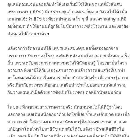
ดูแลนัทธมนจนปลอดภัยทำให้เธอเริ่มมีใจให้เพชร แต่ก็ยังสับสน
เพราะเพชร ( ธีรัช ) มีภรรยาอยู่แล้ว แต่เธอก็คลายกังวลไปได้ เมื่อ
สมเดชแจ้งว่า ธีรัช จะฟ้องหย่าดนยาเร็ว ๆ นี้ และจากหลักฐานที่มี
อยู่ทั้งหมด ทำให้อานนท์ถูกจับในข้อหาวางเพลิงโรงงาน และเขายัง
ชัดทอดไปถึงดนยาด้วย
หลังจากกำจัดอานนท์ได้ เพชรและสมเดชปลดทั้งสองออกจาก
กรรมการบริหารของโรงงานทันที หลังจากเรื่องวุ่นวาย ทั้งหมดเสร็จ
สิ้น เพชรเตรียมจะสารภาพความจริงให้นัทธมนรู้ โดยเขามั่นใจว่า
ความรัก ที่เขามีให้กับเธอจะสามารถ ลบล้างการแสแสร้งที่เขาทำ
มาโดยตลอดได้ แต่เรื่องเลวร้ายก็มาบังเกิดอีกครั้ง เมื่อดนยารู้ความ
จริงเกี่ยวกับตัวเพชรเสียก่อน เลยรีบนำข่าวไปบอกอานนท์แล้วร่วม
กันวางแผนแก้เผ็ดด้วยการชิงเปิดโปงเพชร ต่อหน้านัทธมนก่อน
ในขณะที่เพชรจะสารภาพความจริง นัทธมนทนไม่ได้ที่รู้ว่าโดน
หลอกลวง เธอเดินหนีออกมาด้วยจิตใจที่เจ็บซ้ำและเจ็บปวด และเมื่อ
ข่าวการเข้าใจผิดของเพชรและนัทธมนรู้ถึงสมเดช เขาพยายามจะ
แก้ปัญหาโดยโทรไปหาธีรัช แต่กลับได้รับแจ้งว่า ธีรัชเสียชีวิตไป
แล้ว เพชรเห็นเป็นโอกาสดีที่จะยกเลิกข้อตกลงเพื่อกลับไปใช้ชีวิตใน