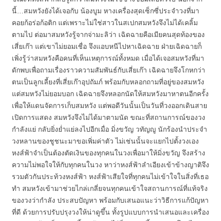
นี้…สมหวังยังได้เจอกับ น้องบูม หางเครื่องสุดเซ็กซี่ประจำวงที่มา
คอยก้อร่อก้อติก แต่เพราะไม่ใช่สาวในสเปกสมหวังจึงไม่ได้เคลิ้ม
ตามไป ต่อมาสมหวังรู้จากจ่ามะลิว่า เฉิดฉายคือเมียคนสุดท้องของ
เสี่ยเก๊า แต่เขาไม่ยอมเชื่อ จึงแอบหนีไปหาเฉิดฉาย ฝ่ายเฉิดฉายก็
เพิ่งรู้ว่าสมหวังคือคนที่เห็นเหตุการณ์ทั้งหมด เมื่อได้เจอสมหวังที่มา
ดักพบเพื่อถามเรื่องราวความสัมพันธ์กับเสี่ยเก๊า เฉิดฉายจึงโกหกว่า
ตนเป็นลูกเลี้ยงที่เสี่ยเก๊าอุปถัมภ์ พร้อมกับหลอกถามที่อยู่ของสมหวัง
แต่สมหวังไม่ยอมบอก เฉิดฉายจึงหลอกนัดให้สมหวังมาหาตนอีกครั้ง
เพื่อให้แดนจัดการเก็บสมหวัง แต่พอดีวันนั้นเป็นวันที่วงออกเดินสาย
เปิดการแสดง สมหวังจึงไม่ได้มาตามนัด ขณะที่สถานการณ์ของวง
กำลังแย่ กลับยิ่งย่ำแย่ลงไปอีกเมื่อ มิ่งขวัญ วทัญญู นักร้องนำประจำ
วงหลานของชูชนะมาขอเพิ่มค่าตัว ไม่เช่นนั้นจะแยกไปตั้งวงเอง
หงส์ฟ้าจำเป็นต้องตัดเงินของทุกคนในวงเพื่อมาให้มิ่งขวัญ จึงสร้าง
ความไม่พอใจให้กับทุกคนในวง หาว่าหงส์ฟ้าลำเอียงเข้าข้างญาติจึง
รวมตัวกันประท้วงหงส์ฟ้า หงส์ฟ้าเสียใจที่ทุกคนไม่เข้าใจในสิ่งที่เธอ
ทำ สมหวังเข้ามาช่วยไกล่เกลี่ยจนทุกคนเข้าใจสถานการณ์ที่แท้จริง
ของวงว่ากำลัง ประสบปัญหา พร้อมกับเสนอแนะว่าวิธีการแก้ปัญหา
ที่ดี ด้วยการปรับปรุงวงให้น่าดูขึ้น ทั้งรูปแบบการนำเสนอและเครื่อง