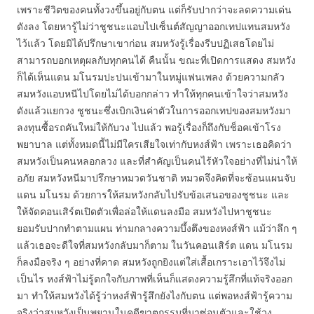
เพราะชีวิตของคนทั้งวงขึ้นอยู่กับตน แต่ก็รับปากว่าจะลดความเด่น
ดังลง โดยหารู้ไม่ว่าชูชนะแอบไปเซ็นต์สัญญาออกเทปแทนสมหวัง
ไว้แล้ว โดยมิได้ปรึกษาเขาก่อน สมหวังรู้เรื่องรีบปฏิเสธโดยไม่
สามารถบอกเหตุผลกับทุกคนได้ คืนนั้น ขณะที่เปิดการแสดง สมหวัง
ก็ได้เห็นแดน มโนรมปะปนเข้ามาในหมู่แฟนเพลง ด้วยความกลัว
สมหวังแอบหนีไปโดยไม่ได้บอกกล่าว ทำให้ทุกคนเข้าใจว่าสมหวัง
ดังแล้วแยกวง ชูชนะซึ่งเบิกเงินค่าตัวในการออกเทปของสมหวังมา
ลงทุนซื้อรถคันใหม่ให้กับวง ไปแล้ว พอรู้เรื่องก็ถึงกับช็อคเข้าโรง
พยาบาล แต่ทั้งหมดนี้ไม่มีใครเสียใจเท่ากับหงส์ฟ้า เพราะเธอคิดว่า
สมหวังเป็นคนหลอกลวง และที่สำคัญเป็นคนไร้หัวใจอย่างที่ไม่น่าให้
อภัย สมหวังหนีมาปรึกษาหมวดวันชาติ หมวดจึงคิดที่จะซ้อนแผนจับ
แดน มโนรม ด้วยการให้สมหวังกลับไปรับข้อเสนอของชูชนะ และ
ให้จัดคอนเสิร์ตเปิดตัวเพื่อล่อให้แดนลงมือ สมหวังไปหาชูชนะ
ยอมรับปากทำตามแผน ท่ามกลางความบึ้งตึงของหงส์ฟ้า แม้ว่าลึก ๆ
แล้วเธอจะดีใจที่สมหวังกลับมาก็ตาม ในวันคอนเสิร์ต แดน มโนรม
ก็ลงมือจริง ๆ อย่างที่คาด สมหวังถูกยิงแต่ใส่เสื้อเกราะเอาไว้จึงไม่
เป็นไร หงส์ฟ้าไม่รู้ตกใจกับภาพที่เห็นก็แสดงความรู้สึกที่แท้จริงออก
มา ทำให้สมหวังได้รู้ว่าหงส์ฟ้ารู้สึกยังไงกับตน แต่พอหงส์ฟ้ารู้ความ
จริงว่าสมหวังเป็นพยานในคดีฆาตกรรมที่มาซ่อนตัวและใช้วง