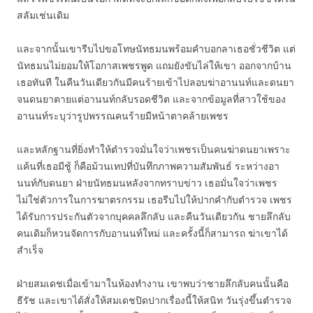
สลัมเช่นเดิม
และจากนั้นเขารีบไปขอโทษนัทธมนพร้อมคำบอกลาเธอชั่วชีวิต แต่
นัทธมนไม่ยอมให้โอกาสเพชรพูด แถมยังขับไล่ให้เขา ออกจากบ้าน
เธอทันที ในคืนวันเดียวกันมีคนร้ายเข้าไปลอบฆ่าอานนท์และดนยา
จนดนยาตายแต่อานนท์กลับรอดชีวิต และจากข้อมูลที่สาวใช้ของ
อานนท์ระบุว่ารูปพรรณคนร้ายมีหน้าตาคล้ายเพชร
และหลักฐานที่ยิ่งทำให้ตำรวจมั่นใจว่าเพชรเป็นคนฆ่าดนยาเพราะ
แค้นที่เธอมีชู้ ก็คือม้วนเทปที่บันทึกภาพความสัมพันธ์ ระหว่างอา
นนท์กับดนยา ฝ่ายนัทธมนหลังจากทราบข่าว เธอมั่นใจว่าเพชร
ไม่ใช่ตัวการในการฆาตรกรรม เธอรีบไปให้ปากคำกับตำรวจ เพชร
ได้รับการประกันตัวจากบุคคลลึกลับ และคืนวันเดียวกัน ชายลึกลับ
คนเดิมก็หวนจัดการกับอานนท์ใหม่ และครั้งนี้ก็สามารถ ฆ่าเขาได้
สำเร็จ
ฝ่ายสมเดชเมื่อเข้ามาในห้องทำงาน เขาพบว่าชายลึกลับคนนั้นคือ
ธีรัช และเขาได้สั่งให้สมเดชปิดปากเรื่องนี้ให้สนิท วันรุ่งขึ้นตำรวจ