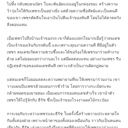
ไปทิ้ง กลับพบธนบัตร ใบละพันอัดแน่นอยู่ในกล่องขยะ สร้างความ
ว้าวุ่นใจให้กับเพชรเป็นอย่างยิ่ง แต่ด้วยความซื่อสัตย์และเป็นคนดี
ของเขา เพชรตัดสินใจเอาเงินไปคืนเจ้าของทันที โดยไม่ได้คาดหวัง
สิ่งตอบแทน
เมื่อเพชรไปถึงบ้านเจ้าของรถ เขาก็ต้องแปลกใจมากเมื่อรู้ว่าสมเดช
เป็นเจ้าของเงินกับรถคันนี้ และเพราะคุณงามความดี ที่มีอยู่ในตัว
เพชร สมเดชเกิดความซาบซึ้งและได้ขอร้องให้เพชรมาร่วมทำงาน
ด้วย แต่ไม่ยอมบอกว่างานอะไร แต่มีผลตอบแทน อย่างงามเพชร รีบ
ปฎิเสธคำขอของสมเดชทันที เพราะกลัวเป็นงานผิดกฎหมาย
แต่สมเดชก็ไม่ยอมลดละความพยายามที่จะให้เพชรมาร่วมงาน เขา
วางแผนบีบเพชรด้วยแผนการชั่วร้าย โดยการวางระเบิดกะทะ
กล้วยทอดของยายทอง เมื่อแผนการของสมเดชสำเร็จ เขานำตัว
เพชรให้ไปรู้จักกับ ธีรัช ซึ่งเป็นเจ้าของโรงงานผลไม้กระป๋อง
การเจอกันระหว่างเพชรและธีรัช ในครั้งนี้สร้างความประหลาดใจ
กันทั้งสองฝ่าย เพราะหน้าตาของทั้งสองเหมือนกัน ราวกับเป็นคนคน
เดียวกัน ธีรัช เล่าความจริงถึงสาเหตุที่ต้องการให้เพชรมาร่วมงาน