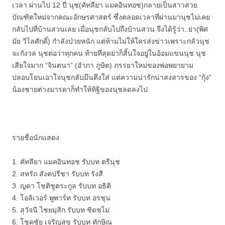
เวลา ผ่านไป 12 ปี นุช(คัทลียา แมคอินทอซ)กลายเป็นสาวสวย
บัณฑิตใหม่จากคณะอักษรศาสตร์ ซึ่งตลอดเวลาที่ผ่านมานุชไม่เคย
กลับไปที่บ้านสวนเลย เมื่อนุชกลับไปถึงบ้านสวน จึงได้รู้ว่า..ย่า(พิศ
มัย วิไลศักดิ์) กำลังป่วยหนัก แต่ห้ามไม่ให้ใครส่งข่าวเพราะกลัวนุช
จะกังวล นุชต่อว่าทุกคน ท้ายที่สุดย่าก็สิ้นใจอยู่ในอ้อมแขนนุช นุช
เสียใจมาก “จินตนา” (อำภา ภูษิต) ภรรยาใหม่ของพ่อพยายาม
ปลอบโยนเอาใจนุชกลับมึนตึงใส่ แต่ความน่ารักน่าสงสารของ “กุ้ง”
น้องชายต่างมารดาก็ทำให้ทิฐิของนุชลดลงไป
รายชื่อนักแสดง
1. คัทลียา แมคอินทอช รับบท ตรีนุช
2. สหรัถ สังคปรีชา รับบท รังสี
3. ญดา โชติชูตระกูล รับบท อธิติ
4. โอลิเวอร์ พูพาร์ท รับบท อรชุน
5. สุวัจนี ไชยมุสิก รับบท ชิดชไม
6. โชคชัย เจริญสุข รับบท ทักษิณ