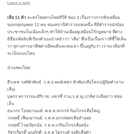
Leave a reply
เสือ 11 ตัว
ละครไทยทางไทยทีวีสี ช่อง 3 เรื่องราวการหักเหลี่ยม
ของกลุ่มบุคคล 11 คน ของสถานีตำรวจแห่งหนึ่ง ที่มีตำรวจปกป้อง
ประชาชนในเมืองเล็กๆ ทำให้บ้านเมืองดูเหมือนไร้กฎหมาย ที่ต่าง
มีชื่อรหัสลับที่เรียกตัวเองนำหน้าว่า “เสือ” ซึ่งเป็นเรื่องราวที่ชี้ให้เห็น
ว่า ทุกวงการอาชีพต่างมีคนดีและคนเลว ขึ้นอยู่กับว่า เราจะเลือกที่
จะเป็นแบบไหน
นำแสดงโดย
ธีรเดช วงศ์พัวพันธ์..ร.ต.อ.พงษ์เพชร พัวพัน/เสือโคร่ง(ผู้ปิดตำนาน
เสือ)
บุษกร พรวรรณะศิริเวช..เทเรซี่ กวม,ร.ต.ญ.ปาลิตา/เสือสาว ซ่อน
เล็บ
ธนากร โปษยานนท์..พ.ต.ท.สกรรจ์ ก้องไกร/เสือใหญ่
วรฤทธิ์ เฟื่องอารมย์..ร.ต.ต.อรรถพล/เสือสำออย
วรฤทธิ์ ไวยเจียรนัย..ร.ต.ท.เกรียงไกร/เสือสมิง
วัชรเกียรติ์ บุญภักดี..จ.ส.ต.ไตรรงค์ จงดี/เสือดำ