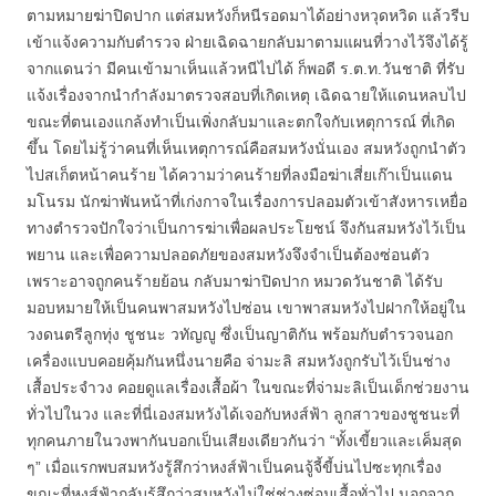
ตามหมายฆ่าปิดปาก แต่สมหวังก็หนีรอดมาได้อย่างหวุดหวิด แล้วรีบ
เข้าแจ้งความกับตำรวจ ฝ่ายเฉิดฉายกลับมาตามแผนที่วางไว้จึงได้รู้
จากแดนว่า มีคนเข้ามาเห็นแล้วหนีไปได้ ก็พอดี ร.ต.ท.วันชาติ ที่รับ
แจ้งเรื่องจากนำกำลังมาตรวจสอบที่เกิดเหตุ เฉิดฉายให้แดนหลบไป
ขณะที่ตนเองแกล้งทำเป็นเพิ่งกลับมาและตกใจกับเหตุการณ์ ที่เกิด
ขึ้น โดยไม่รู้ว่าคนที่เห็นเหตุการณ์คือสมหวังนั่นเอง สมหวังถูกนำตัว
ไปสเก็ตหน้าคนร้าย ได้ความว่าคนร้ายที่ลงมือฆ่าเสี่ยเก๊าเป็นแดน
มโนรม นักฆ่าพันหน้าที่เก่งกาจในเรื่องการปลอมตัวเข้าสังหารเหยื่อ
ทางตำรวจปักใจว่าเป็นการฆ่าเพื่อผลประโยชน์ จึงกันสมหวังไว้เป็น
พยาน และเพื่อความปลอดภัยของสมหวังจึงจำเป็นต้องซ่อนตัว
เพราะอาจถูกคนร้ายย้อน กลับมาฆ่าปิดปาก หมวดวันชาติ ได้รับ
มอบหมายให้เป็นคนพาสมหวังไปซ่อน เขาพาสมหวังไปฝากให้อยู่ใน
วงดนตรีลูกทุ่ง ชูชนะ วทัญญู ซึ่งเป็นญาติกัน พร้อมกับตำรวจนอก
เครื่องแบบคอยคุ้มกันหนึ่งนายคือ จ่ามะลิ สมหวังถูกรับไว้เป็นช่าง
เสื้อประจำวง คอยดูแลเรื่องเสื้อผ้า ในขณะที่จ่ามะลิเป็นเด็กช่วยงาน
ทั่วไปในวง และที่นี่เองสมหวังได้เจอกับหงส์ฟ้า ลูกสาวของชูชนะที่
ทุกคนภายในวงพากันบอกเป็นเสียงเดียวกันว่า “ทั้งเขี้ยวและเค็มสุด
ๆ” เมื่อแรกพบสมหวังรู้สึกว่าหงส์ฟ้าเป็นคนจู้จี้ขี้บ่นไปซะทุกเรื่อง
ขณะที่หงส์ฟ้ากลับรู้สึกว่าสมหวังไม่ใช่ช่างซ่อมเสื้อทั่วไป นอกจาก