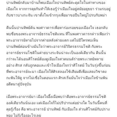
ปานทิพย์กลับมาบ้านก็พบเมืองใจปานทิพย์สะดุดใจในท่าทางของ
เมืองใจ จากการคุยกันทำให้เธอรู้ว่าเมืองใจอยู่สมัยอยุธยา ร่วมรบอยู่
กับชาวบางระจัน เขาตั้งใจเข้ากรุงเพื่อมาขอปืนใหญ่ไปรบกับพม่า
คืนนั้นปานทิพย์ค้น พงศาวดารเพื่อหาร่องรอยของเมืองใจ เธอกลับ
พบชื่อของพระอาจารย์ธรรมโชติแทน ที่ในพงศาวดารกล่าวเพียงว่า
พระอาจารย์หายไปจากค่ายหลังค่ายแตก แต่ไม่มีใครพบเห็น
ปานทิพย์ค่อนข้างมั่นใจว่าพระอาจารย์วิจิตรธรรมโชติ กับพระ
อาจารย์ธรรมโชติในค่ายบางระจันน่าจะเป็นองค์เดียวกัน คืนนั้น
กว่าจะได้นอนศิโรตม์ต้องดูเมืองใจสวดมนต์ร่ายพระเวทย์หลาย
อย่าง ศิรส กลับถูกคอและเข้าใจเมืองใจกว่าศิโรตม์ ในวันรุ่งขึ้นก่อน
ที่พระอาจารย์จะมา เมืองใจให้ศิรสลองใช้เสียมตีเพื่อแสดงวิชาคง
กะพันให้ดู จากไม่เชื่อในตอนแรก ศิรสเริ่มมั่นใจว่าเมืองใจข้ามพ้น
อดีตมาสู่ปัจจุบัน
เมื่อพระอาจารย์มา เมืองใจอึ้งเมื่อพบว่าคือพระอาจารย์ธรรมโชติ
องค์เดียวกันนั่นเอง แต่เมืองใจก็ไม่ปริปากแต่อย่างใด ในวันนี้คนที่
คุยรู้เรื่อง คือ พระอาจารย์ ปานทิพย์ กับเมืองใจ ส่วนศิโรตม์กับปราง
ทอง ไม่รู้เรื่องอะไรเลย