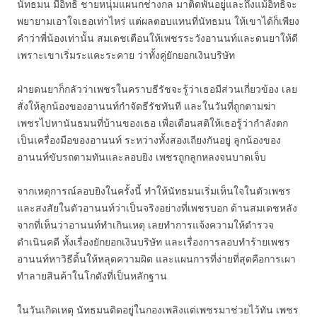
นัทธมน มีอิทธิ ชายหนุ่มแผนกช่างกล มาติดพันอยู่และถึงแม้อิทธิจะ
พยายามเอาใจเธอเท่าไหร่ แต่ผลตอบแทนที่นัทธมน ให้เขาได้ก็เพียง
คำว่าพี่น้องเท่านั้น สมเดชเตือนให้เพชรระวังอานนท์และดนยาให้ดี
เพราะเขาเริ่มระแคะระคาย ว่าทั้งคู่ยักยอกเงินบริษัท
ฝ่ายดนยาก็กลัวว่าเพชรในคราบธีรัชจะรู้ว่าเธอมีส่วนเกี่ยวข้อง เลย
สั่งให้ลูกน้องของอานนท์กำจัดธีรัชทันที และในวันที่ถูกตามฆ่า
เพชรไปหานันธมนที่บ้านของเธอ เพื่อเตือนสติให้เธอรู้ว่ากำลังตก
เป็นเครื่องมือของอานนท์ ระหว่างทั้งสองเถียงกันอยู่ ลูกน้องของ
อานนท์ขับรถตามทันและลอบยิง เพชรถูกลูกหลงจนบาดเจ็บ
จากเหตุการณ์ลอบยิงในครั้งนี้ ทำให้นัทธมนเริ่มเห็นใจในตัวเพชร
และสงสัยในตัวอานนท์ว่าเป็นจริงอย่างที่เพชรบอก ด้านสมเดชหลัง
จากที่เห็นว่าอานนท์ทำเกินเหตุ เลยทำการแจ้งความให้ตำรวจ
ดำเนินคดี ทั้งเรื่องยักยอกเงินบริษัท และเรื่องการลอบทำร้ายเพชร
อานนท์หาวิธีดิ้นให้หลุดความผิด และแผนการที่ง่ายที่สุดคือการเผา
ทำลายสินค้าในโกดังที่เป็นหลักฐาน
ในวันเกิดเหตุ นัทธมนติดอยู่ในกองเพลิงแต่เพชรมาช่วยไว้ทัน เพชร