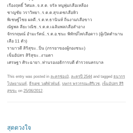
เรืองฤทธิ์ วิศมล..จ.ส.ต. จรัล หนูพุ่ม/เสือเหลือง
ชาญชัย วราวิทยา..ร.ต.ต.สุรเดช/เสือหิว
พิเชษฐ์ไชย ผลดี..ร.ต.ท.ธานินท์ ถิ่นงาม/เสือขาว
ณัฐพล ลียะวณิช..ร.ต.ต.เฉลิมพล/เสือสำอาง
จักรกฤษณ์ อำมะรัตน์..ร.ต.อ.ชนะ พิทักษ์ไท/เสือดาว (ผู้เปิดตำนาน
เสือ 11 ตัว)
รามาวดี สิริสุขะ..ปิ่น (ภรรยาของผู้กองชนะ)
เข็มอัปสร สิริสุขะ..งามตา
เศรษฐา ศิระฉายา..ท่านรองอธิการบดี ตำรวจนครบาล
This entry was posted in
ละครช่อง3
,
ละครปี 2544
and tagged
ธนากร
โปษยานนท์
,
ธีรเดช วงศ์พัวพันธ์
,
บุษกร พรวรรณะศิริเวช
,
เข็มอัปสร สิริ
สุขขะ
on
25/06/2012
.
สุดดวงใจ