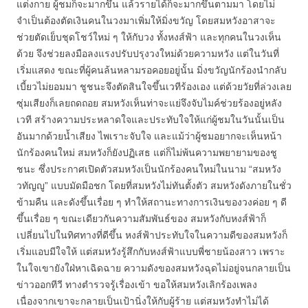
แต่งกาย ผู้ชมก็จะมากขึ้น แล้วรายได้ก็จะมากขึ้นตามมา โดยไม่
จำเป็นต้องตัดเงินคนในวงมาเพิ่มให้มิ่งขวัญ โดยสมหวังอาสาจะ
ช่วยตัดเย็บชุดโชว์ใหม่ ๆ ให้กับวง ทั้งหงส์ฟ้า และทุกคนในวงเห็น
ด้วย จึงช่วยลงมือลงแรงปรับปรุงวงใหม่ด้วยความหวัง แต่ในวันที่
เริ่มแสดง ขณะที่ผู้คนล้นหลามรอคอยอยู่นั้น มิ่งขวัญนักร้องนำกลับ
เบี้ยวไม่ยอมมา ชูชนะจึงตัดสินใจขึ้นเวทีร้องเอง แต่ด้วยวัยที่ล่วงเลย
ซุ่มเสียงก็เลยถดถอย สมหวังเห็นท่าจะแย่จึงจับไมค์ช่วยร้องอยู่หลัง
เวที สร้างความประหลาดใจและประทับใจให้แก่ผู้ชมในวันนั้นเป็น
อันมากด้วยน้ำเสียง ไพเราะจับใจ และแม้ว่าผู้ชมอยากจะเห็นหน้า
นักร้องคนใหม่ สมหวังก็ยังปฏิเสธ แต่ก็ไม่พ้นความพยายามของชู
ชนะ ซึ่งประกาศเปิดตัวสมหวังเป็นนักร้องคนใหม่ในนาม “สมหวัง
วทัญญู” แบบมัดมือชก โดยที่สมหวังไม่ทันตั้งตัว สมหวังดังภายในชั่ว
ข้ามคืน และดังขึ้นเรื่อย ๆ ทำให้สถานะทางการเงินของวงค่อย ๆ ดี
ขึ้นเรื่อย ๆ ขณะเดียวกันความสัมพันธ์ของ สมหวังกับหงส์ฟ้าก็
เปลี่ยนไปในทิศทางที่ดีขึ้น หงส์ฟ้าประทับใจในความดีของสมหวังก็
เริ่มแอบมีใจให้ แต่สมหวังรู้สึกกับหงส์ฟ้าแบบพี่ชายน้องสาว เพราะ
ในใจเขายังใฝ่หาเฉิดฉาย ความดังของสมหวังฉุดไม่อยู่จนกลายเป็น
ข่าวออกทีวี ทางตำรวจรู้เรื่องเข้า ขอให้สมหวังเลิกร้องเพลง
เนื่องจากเขาจะกลายเป็นเป้านิ่งให้กับผู้ร้าย แต่สมหวังทำไม่ได้