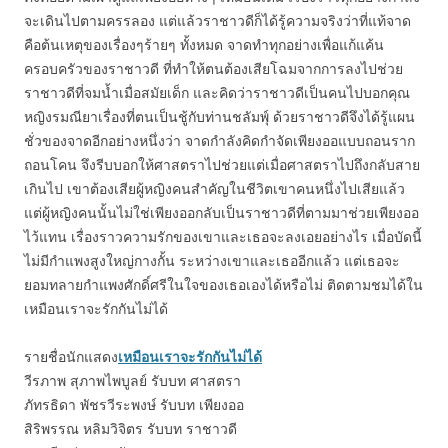
จะเดินไปตามครรลอง แต่แล้วราชาวดีก็ได้รู้ความจริงว่าที่แท้จาด
คือต้นเหตุของเรื่องๆร้ายๆ ทั้งหมด จาดทำทุกอย่างเพื่อแก้แค้น
ครอบครัวของราชาวดี ที่ทำให้ตนต้องเสียโฉมจากการลงไปช่วย
ราชาวดีที่จมน้ำเมื่อสมัยเด็ก และคิดว่าราชาวดีเป็นคนไปบอกคุณ
หญิงรมณียาเรื่องที่ตนเป็นชู้กับท่านชลัมพุ์ ด้วยราชาวดีจึงได้รู้แผน
ชั่วของจาดอีกอย่างหนึ่งว่า จาดกำลังคิดกำจัดเพียงออแบบถอนราก
ถอนโคน จึงรีบบอกให้ศาสตราไปช่วยแต่เมื่อศาสตราไปถึงกลับสาย
เกินไป เขาต้องเสียผู้หญิงคนสำคัญในชีวิตเขาคนหนึ่งไปเสียแล้ว
แต่ผู้หญิงคนนั้นไม่ใช่เพียงออกลับเป็นราชาวดีที่ตามมาช่วยเพียงออ
ไว้แทน เรื่องราวความรักของเขาและเธอจะลงเอยอย่างไร เมื่อบัดนี้
ไม่มีกำแพงสูงใหญ่กางกั้น ระหว่างเขาและเธออีกแล้ว แต่เธอจะ
ยอมทลายกำแพงศักดิ์ศรีในใจของเธอเองได้หรือไม่ ติดตามชมได้ใน
เหมือนเราจะรักกันไม่ได้
รายชื่อนักแสดง
เหมือนเราจะรักกันไม่ได้
วีรภาพ สุภาพไพบูลย์ รับบท ศาสตรา
ภัทรธิดา พัชรวีระพงษ์ รับบท เพียงออ
สิริพรรณ หลิมวิจิตร รับบท ราชาวดี