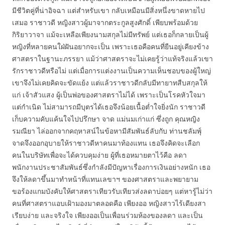
มีชีวิตคู่ที่น่าอิจฉา แต่สำหรับเขา กลับเหมือนมีสิ่งหนึ่งขาดหายไป
เสมอ ราชาวดี หญิงสาวผู้มาจากตระกูลสูงศักดิ์ เพียบพร้อมด้วย
กิริยาวาจา แม้จะเหลือเพียงนามสกุลไม่มีทรัพย์ แต่เธอก็กลายเป็นผู้
หญิงที่หลายคนใฝ่ฝันอยากจะเป็น เพราะเธอคือคนที่ยืนอยู่เคียงข้าง
ศาสตราในฐานะภรรยา แม้ว่าศาสตราจะไม่เคยรู้ว่าแท้จริงแล้วเขา
รักราชาวดีหรือไม่ แต่เมื่อการแต่งงานเป็นความเห็นชอบของผู้ใหญ่
เขาจึงไม่เคยคิดจะขัดแย้ง แต่แล้วราชาวดีกลับมีทายาทสืบสกุลให้
แก่ เจ้าสัวแสง ผู้เป็นพ่อของศาสตราไม่ได้ เพราะเป็นโรคหัวใจมา
แต่กำเนิด ไม่สามารถมีบุตรได้เธอจึงน้อยเนื้อต่ำใจยิ่งนัก ราชาวดี
เก็บความคับแค้นใจไปปรึกษา จาด แม่นมเก่าแก่ ซึ่งถูก คุณหญิง
รมณียา ไล่ออกจากคฤหาสน์ในข้อหามีสัมพันธ์ลับกับ ท่านชลัมพุ์
จาดจึงออกอุบายให้ราชาวดีหาคนมาท้องแทน เธอจึงคิดจะเลือก
คนในบริษัทเพื่อจะได้ควบคุมง่าย ผู้ที่เธอหมายตาไว้คือ ลดา
พนักงานประชาสัมพันธ์ซึ่งกำลังมีปัญหาเรื่องการเงินอย่างหนัก เธอ
จึงให้ลดาขึ้นมาทำหน้าที่แทนเลขาฯ ของศาสตราและพยายาม
ขอร้องแกมบังคับให้ศาสตราเทียวรับเทียวส่งลดาบ่อยๆ แต่หารู้ไม่ว่า
คนที่ศาสตราแอบเฝ้ามองมาตลอดคือ เพียงออ หญิงสาวไร้เดียงสา
เรียบง่าย และจริงใจ เพียงออเป็นเพื่อนร่วมห้องของลดา และเป็น