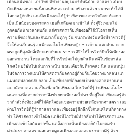
เพื่อนสนิทของ ไกรวิทย์ ที่ทำงานอยู่ในบริษัทนี้ด้วย ศาสตราได้พบ
กับเพียงออหลายครั้งก่อนที่เธอจะเข้ามาทำงานด้วย จนกระทั่งได้มี
โอกาสรู้จักกัน แต่เมื่อเพียงออได้รู้ว่าเพื่อนของเธอกำลังจะต้องตก
เป็นเมียน้อยของศาสตร เธอก็เกลียดเขาเข้าไส้ ทั้งคู่จึงเหมนไม่
ถูกคอกันนักเวลาพบกัน แต่ศาสตรากับเพียงออก็ได้มีโอกาสเห็น
ความดีของกันและกันมากขึ้นทุกๆ วัน จนกระทั่งวันหนึ่งที่ราชาวดีรู้
จึงให้คนสืบจนรู้ว่าเพียงออไม่ใช่เพียงหญิง ชาวบ้าน แต่กลับมาจาก
ตระกูลที่สูงศักดิ์เทียบเท่ากับตน ราชาวดีจึงให้ไกรวิทย์บีบให้เพียงออ
ออกจากงาน โดยแลกกับที่ไกรวิทย์จะไม่ถูกดำเนินคดีในข้อหาฉ่อ
โกงเงินบริษัทไปเล่นการ พนัน ขณะเดียวกับที่จาดส่ง นิล แฟนหนุ่ม
ไปจัดการวางแผนให้ศาสตรากับลดาอยู่ด้วยกันโดยวางยาสลบ แต่
แผนผิดพลาดกลับกลายเป็นเพียงออที่ต้องตกเป็นของศาสตราแทน
ลดาตัดขาดความเป็นเพื่อนกับเพียงออ ไกรวิทย์ที่รู้ว่าเพียงออไม่ใช่
คนอย่างที่ลดากล่าวหาจึงช่วยพาเพียงออไปหา ที่อยู่ใหม่ เพียงออรู้ตัว
ว่ากำลังตั้งท้องแต่ก็ไม่คิดใจอ่อนขอความช่วยเหลือจากศาสตรา เลย
ฝ่ายไกรวิทย์ที่รู้ว่าศาสตราและเพียงออรู้สึกลึกซึ้งกันแค่ไหนก็หาทาง
ทำ ให้ศาสตราเข้าใจผิด แต่สิ่งที่ไกรวิทย์ทำกลับทำให้ศาสตราและ
เพียงออเข้าใจกันมากขึ้น แต่ถึงอย่างนั้นเพียงออก็ยังไม่ยอมรับ
ศาสตรา ศาสตราคอยตามดูแลเพียงออตลอดจนราชาวดีรู้ ด้วย