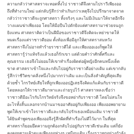
ความกลัวว่าศาสตราจะทอดทิ้งไป ราชาวดีจึงตามไปราวีเพียงออ
ถึงที่ทำงานใหม่ แต่กลับรู้สึกว่าทำเกินกว่าเหตุจึงไปปรึกษาจาดจาด
กลัวว่าราชาวดีจะถูกศาสตรา ทิ้งจริงๆ และไม่มีเงินมาให้จาดอีกจึง
วางแผนฆ่าเพียงออ โดยให้มือปืนไปดักยิงแต่ศาสตรามาช่วยจนถูก
ยิงแทน ศาสตราคิดว่าเป็นฝีมือของราชาวดีจึงคิดจะหย่าขาดให้
หมดเรื่องแต่ราชาวดียอม ตั้งท้องเพื่อมีลูกให้ศาสตราสมหวัง
ศาสตราจึงไม่อาจทำร้ายราชาวดีได้ และเพียงออเองก็พูดให้
ศาสตรารู้ว่าแท้จริงแล้วเธอก็รักเขา แต่ด้วยคำว่าศักดิ์ศรีและ
คุณธรรม เธอจึงไม่ยอมให้เขาทำเรื่องผิดต่อผู้หญิงอีกคนหนึ่งเด็ด
ขาด ศาสตราเข้าใจและกลับไปอยู่กับราชาวดีอย่างเดิม แต่เขากลับ
รู้สึกว่าชีวิตขาดสิ่งหนึ่งไปมากกว่าเดิม และเป็นสิ่งสำคัญที่สุดเสีย
ด้วยซ้ำ ไกรวิทย์เสียใจที่ถูกเพียงออปฏิเสธจึงคิดแก้แค้นกับราชาวดี
โดยหลอกให้ราชาวดีมาหาและถ่ายรูปไว้ ศาสตราหลงเชื่อว่า
ราชาวดีมีอะไรกับไกรวิทย์จริงจึงขอหย่ากับราชาวดี โดยไม่สนใจ
อะไรทั้งสิ้นแลอกจากบ้านมาขออาศัยอยู่กับเพียงออ เพียงออพยายาม
พูดให้เขาเข้าใจราชาวดีและกลับไปรักเธอเหมือนเดิม ราชาวดี
ได้ยินคำพูดของเพียงออจึงรู้สึกผิดที่ทำเรื่องไม่ดีไว้มาก ในที่สุด
ศาสตราก็ยอมยึดความถูกต้องกลับไปอยู่กับราชวดีเช่นเดิม แต่ก็ยัง
คงคอยตามเฝ้าดูแลเพียงออห่างๆ เหมือนเดิม เรื่องราวทุกอย่างกำลัง