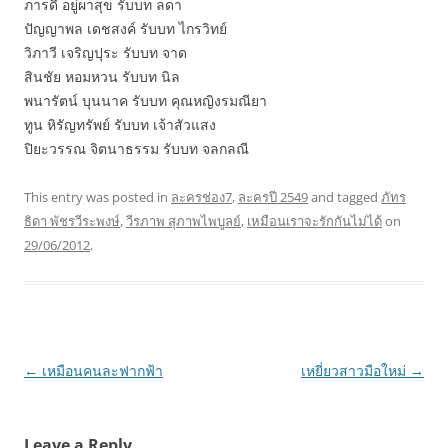
ภารดี อยู่ผาสุข รับบท ลดา
ปัญญาพล เดชสงค์ รับบท ไกรวิทย์
วิภาวี เจริญปุระ รับบท จาด
สินชัย หอมหวน รับบท นิล
พนารัตน์ บุนนาค รับบท คุณหญิงรมณียา
ทูน หิรัญทรัพย์ รับบท เจ้าสัวแสง
ปิยะวรรณ จิตนาธรรม รับบท จลกลณี
This entry was posted in
ละครช่อง7
,
ละครปี 2549
and tagged
ภัทร
ธิดา พัชรวีระพงษ์
,
วีรภาพ สุภาพไพบูลย์
,
เหมือนเราจะรักกันไม่ได้
on
29/06/2012
.
Post
←
เหมือนคนละฟากฟ้า
เหยี่ยวสาวมือใหม่
→
navigation
Leave a Reply