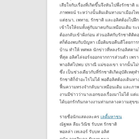
เสียใจกับเรื่องที่เกิดขึ้นจึงหันไปพึ่งรักชาต
ภาพพจน์ ระหว่างนั้นคิมเดินทางมาเมืองไท
แต่ธนา, เพทาย, รักชาติ และอลิศต้องไปฝึก
เข้าใจให้จนทั้งคู่กับมาคบกันเหมือนเดิม ร
ต้องกลับเข้าฝั่งก่อน ส่วนอลิศกับรักชาติติดอย
ศก็ต้องพบกับปัญหา เมื่อคิมขอคืนดีโดยกา
บ้าน ทำให้ ทศพล นักข่าวที่หลงรักอลิศตาม
ที่สุด อลิศไล่จอร์จออกจากการส่วนตัว เพรา
พาอลิศไปพบ ปราณี แม่ของเขา จากนั้นไม่น
ซึ่ง เป็นช่วงเดียวกับที่รักชาติเกิดอุบัติ
รักชาติก็จำอะไรไม่ได้ พอดีอลิศต้องเดินทาง
ฟื้นความทรงจำกลับมาเหมือนเดิม และภาพย
งานมีข่าวว่านางเอกของเรื่องมาไม่ได้ แต่
ได้บอกรักกันกลางงานท่ามกลางความสุขของ
รายชื่อนักแสดง
ละคร
เลดี้มหาชน
ณัฐพล ลียะวัณิช รับบท รักชาติ
พอลล่า เทเลอร์ รับบท อลิศ
ดนัย จารุจินดา รับบท ธนา