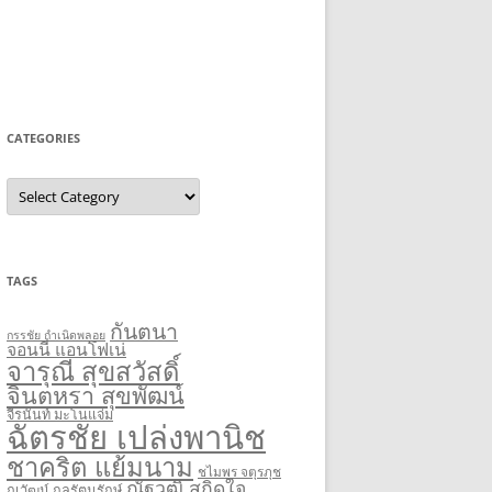
CATEGORIES
Categories
TAGS
กันตนา
กรรชัย กำเนิดพลอย
จอนนี่ แอนโฟเน่
จารุณี สุขสวัสดิ์
จินตหรา สุขพัฒน์
จีรนันท์ มะโนแจ่ม
ฉัตรชัย เปล่งพานิช
ชาคริต แย้มนาม
ชไมพร จตุรภุช
ณัฐวุฒิ สกิดใจ
ณวัฒน์ กุลรัตนรักษ์