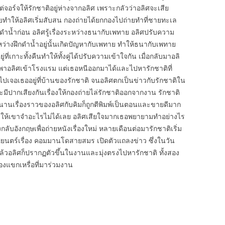
ิ แต่จอร์จให้รักชาติอยู่ห่างจากอลิศ เพราะกลัวว่าอลิศจะเสีย
ยทำให้อลิศเริ่มสับสน กองถ่ายได้ยกกองไปถ่ายทำที่ชายทะเล
ดำน้ำก่อน อลิศรู้เรื่องระหว่างธนากับเพทาย อลิศปรับความ
ะหว่างฝึกดำน้ำอยู่นั้นเกิดปัญหากับเพทาย ทำให้ธนากับเพทาย
ู่ที่เกาะทั้งคืนทำให้ทั้งคู่ได้ปรับความเข้าใจกัน เมื่อกลับมาอลิ
รพาอลิศเข้าโรงแรม แต่เธอหนีออกมาได้และไปหารักชาติที่
ไปเจอเธออยู่ที่บ้านของรักชาติ จนอลิศตกเป็นข่าวกับรักชาติใน
ะมีปากเสียงกันเรื่องให้กองถ่ายไล่รักชาติออกจากงาน รักชาติ
านเรื่องราวของอลิศกับคิมก็ถูกตีพิมพ์เป็นตอนและขายดีมาก
เหตุทำให้เขาจำอะไรไม่ได้เลย อลิศเสียใจมากเธอพยายามทำอย่างไร
กลับอังกฤษเพื่อถ่ายหนังเรื่องใหม่ หลายเดือนต่อมารักชาติเริ่ม
นตร์เรื่อง คอมมานโดสายสมร เปิดตัวแถลงข่าว ซึ่งในวัน
แล้วอลิศก็ปรากฏตัวขึ้นในงานและมุ่งตรงไปหารักชาติ ทั้งสอง
แขกเหรื่อที่มาร่วมงาน