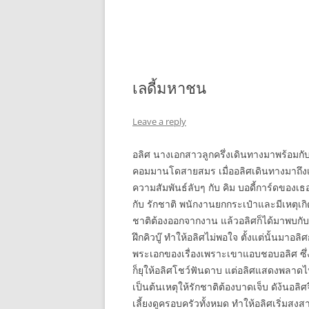
เลดี้มหาชน
Leave a reply
อลิศ นางเอกสาวลูกครึ่งเดินทางมาพร้อมกับ
คอมมานโดสายสมร เมื่ออลิศเดินทางมาถึงเม
ความสัมพันธ์ลับๆ กับ คิม บอดี้การ์ดของเธ
กับ รักชาติ พนักงานยกกระเป๋าและมีเหตุเก
ชาติต้องออกจากงาน แล้วอลิศก็ได้มาพบกับรั
ฝึกคิวบู๊ ทำให้อลิศไม่พอใจ ตั้งแต่นั้นมาอลิ
พระเอกของเรื่องเพราะเขาแอบชอบอลิศ ซึ่
ก็ยุให้อลิศโชว์ฟันดาบ แต่อลิศแสดงพลาดไ
เป็นต้นเหตุให้รักชาติต้องบาดเจ็บ ดัง้นอลิศ
เลี้ยงดูครอบครัวทั้งหมด ทำให้อลิศเริ่มสงส