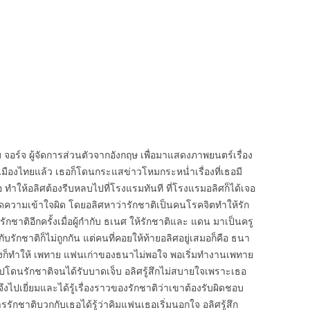
 จอร์จ ผู้จัดการส่วนตัวจากอังกฤษ เพื่อมาแสดงภาพยนตร์เรื่อง
ืองไทยแล้ว เธอก็โดนกระแสข่าวโหมกระหน่ำเรื่องที่เธอมี
อ ทำให้อลิศต้องรีบหลบไปที่โรงแรมทันที ที่โรงแรมอลิศก็ได้เจอ
ิดความเข้าใจผิด โดยอลิศหาว่ารักชาติเป็นคนโรคจิตทำให้รัก
กชาติอีกครั้งเมื่อผู้กำกับ ธเนศ ให้รักชาติและ แดน มาเป็นครู
ศกับรักชาติก็ไม่ถูกกัน แต่คนที่คอยให้ท้ายอลิศอยู่เสมอก็คือ ธนา
งก็ทำให้ เพทาย แฟนเก่าของธนาไม่พอใจ พอเริ่มทำงานเพทาย
ปโดนรักชาติจนได้รับบาดเจ็บ อลิศรู้สึกไม่สบายใจเพราะเธอ
จึงไปเยี่ยมและได้รู้เรื่องราวของรักชาติว่าเขาต้องรับผิดชอบ
ารรักชาติบวกกับเธอได้รู้ว่าคิมแฟนเธอเริ่มนอกใจ อลิศรู้สึก