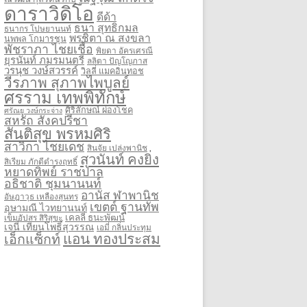
ดาราวิดิโอ
ดีด้า
ธนา สุทธิกมล
ธนากร โปษยานนท์
พรชิตา ณ สงขลา
นพพล โกมารชุน
พัชราภา ไชยเชื้อ
พิยดา อัครเศรณี
ยุรนันท์ ภมรมนตรี
ลลิตา ปัญโญภาส
วรนุช วงษ์สวรรค์
วิลลี่ แมคอินทอช
วีรภาพ สุภาพไพบูลย์
ศรราม เทพพิทักษ์
ศิริลักษณ์ ผ่องโชค
ศรัณยู วงษ์กระจ่าง
สหรัถ สังคปรีชา
สันติสุข พรหมศิริ
สาวิกา ไชยเดช
สินจัย เปล่งพานิช
สุวนันท์ คงยิ่ง
สิเรียม ภักดีดำรงฤทธิ์
หยาดทิพย์ ราชปาล
อธิชาติ ชุมนานนท์
อานัส ฬาพานิช
อัษฎาวุธ เหลืองสุนทร
เขตต์ ฐานทัพ
อุษามณี ไวทยานนท์
เคลลี่ ธนะพัฒน์
เข็มอัปสร สิริสุขะ
เจนี่ เทียนโพธิ์สุวรรณ
เอมี่ กลิ่นประทุม
แอน ทองประสม
เอ็กแซ็กท์