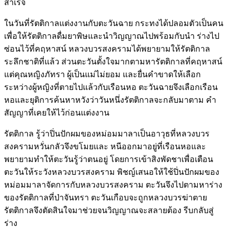
สำเร็จ
ในวันที่รัตติกาลแต่งงานกับตะวันฉาย กระทงได้ปลอมตัวเป็นคน
เพื่อให้รัตติกาลดื่มยาพิษและนำวิญญาณไปพร้อมกับนำ ร่างไป
ซ่อนไว้ที่คฤหาสน์ หลวงบวรสงครามได้พยายามให้รัตติกาล
ระลึกชาติที่แล้ว ส่วนตะวันตั้งใจมากตามหารัตติกาลที่คฤหาสน์
แต่คุณหญิงภัทรา ผู้เป็นแม่ไม่ยอม และยื่นคำขาดให้เลือก
ระหว่างผู้หญิงที่ตายไปแล้วกับเรือนหอ ตะวันฉายจึงเลือกเรือน
หอและยุติการค้นหาหวังว่าวันหนึ่งรัตติกาลจะกลับมาตาม คำ
สัญญาที่เคยให้ไว้ก่อนแต่งงาน
รัตติกาล รู้ว่าปิ่นปักผมของหม่อมมาลาเป็นอาวุธที่หลวงบวร
สงครามหวั่นกลัวจึงขโมยและ หนีออกมาอยู่ที่เรือนหอและ
พยายามทำให้ตะวันรู้ว่าตนอยู่ โดยการเข้าสิงพัดชาเพื่อเตือน
ตะวันให้ระวังหลวงบวรสงคราม พิชญ์เสนอให้ใช้ปิ่นปักผมของ
หม่อมมาลาจัดการกับหลวงบวรสงคราม ตะวันจึงไปตามหาร่าง
ของรัตติกาลที่ป่าจันทรา ตะวันเกือบจะถูกหลวงบวรฆ่าตาย
รัตติกาลจึงตัดสินใจมาช่วยจนวิญญาณจะสลายต้อง รีบกลับสู่
ร่าง