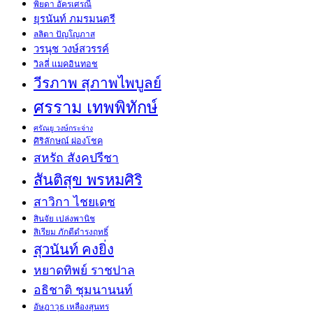
พิยดา อัครเศรณี
ยุรนันท์ ภมรมนตรี
ลลิตา ปัญโญภาส
วรนุช วงษ์สวรรค์
วิลลี่ แมคอินทอช
วีรภาพ สุภาพไพบูลย์
ศรราม เทพพิทักษ์
ศรัณยู วงษ์กระจ่าง
ศิริลักษณ์ ผ่องโชค
สหรัถ สังคปรีชา
สันติสุข พรหมศิริ
สาวิกา ไชยเดช
สินจัย เปล่งพานิช
สิเรียม ภักดีดำรงฤทธิ์
สุวนันท์ คงยิ่ง
หยาดทิพย์ ราชปาล
อธิชาติ ชุมนานนท์
อัษฎาวุธ เหลืองสุนทร