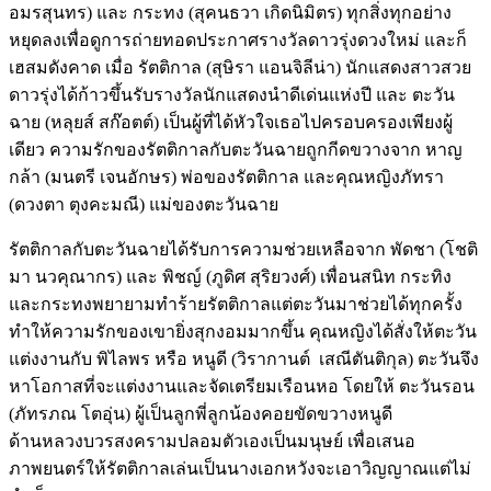
อมรสุนทร) และ กระทง (สุคนธวา เกิดนิมิตร) ทุกสิ่งทุกอย่าง
หยุดลงเพื่อดูการถ่ายทอดประกาศรางวัลดาวรุ่งดวงใหม่ และก็
เฮสมดังคาด เมื่อ รัตติกาล (สุษิรา แอนจิลีน่า) นักแสดงสาวสวย
ดาวรุ่งได้ก้าวขึ้นรับรางวัลนักแสดงนำดีเด่นแห่งปี และ ตะวัน
ฉาย (หลุยส์ สก๊อตต์) เป็นผู้ที่ได้หัวใจเธอไปครอบครองเพียงผู้
เดียว ความรักของรัตติกาลกับตะวันฉายถูกกีดขวางจาก หาญ
กล้า (มนตรี เจนอักษร) พ่อของรัตติกาล และคุณหญิงภัทรา
(ดวงตา ตุงคะมณี) แม่ของตะวันฉาย
รัตติกาลกับตะวันฉายได้รับการความช่วยเหลือจาก พัดชา (โชติ
มา นวคุณากร) และ พิชญ์ (ภูดิศ สุริยวงศ์) เพื่อนสนิท กระทิง
และกระทงพยายามทำร้ายรัตติกาลแต่ตะวันมาช่วยได้ทุกครั้ง
ทำให้ความรักของเขายิ่งสุกงอมมากขึ้น คุณหญิงได้สั่งให้ตะวัน
แต่งงานกับ พิไลพร หรือ หนูดี (วิรากานต์ เสณีตันติกุล) ตะวันจึง
หาโอกาสที่จะแต่งงานและจัดเตรียมเรือนหอ โดยให้ ตะวันรอน
(ภัทรภณ โตอุ่น) ผู้เป็นลูกพี่ลูกน้องคอยขัดขวางหนูดี
ด้านหลวงบวรสงครามปลอมตัวเองเป็นมนุษย์ เพื่อเสนอ
ภาพยนตร์ให้รัตติกาลเล่นเป็นนางเอกหวังจะเอาวิญญาณแต่ไม่