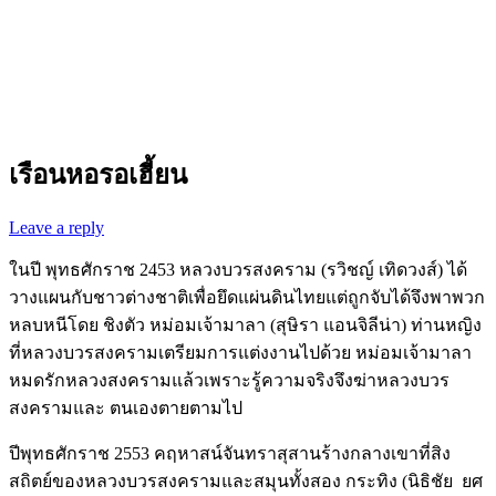
เรือนหอรอเฮี้ยน
Leave a reply
ในปี พุทธศักราช 2453 หลวงบวรสงคราม (รวิชญ์ เทิดวงส์) ได้
วางแผนกับชาวต่างชาติเพื่อยึดแผ่นดินไทยแต่ถูกจับได้จึงพาพวก
หลบหนีโดย ชิงตัว หม่อมเจ้ามาลา (สุษิรา แอนจิลีน่า) ท่านหญิง
ที่หลวงบวรสงครามเตรียมการแต่งงานไปด้วย หม่อมเจ้ามาลา
หมดรักหลวงสงครามแล้วเพราะรู้ความจริงจึงฆ่าหลวงบวร
สงครามและ ตนเองตายตามไป
ปีพุทธศักราช 2553 คฤหาสน์จันทราสุสานร้างกลางเขาที่สิง
สถิตย์ของหลวงบวรสงครามและสมุนทั้งสอง กระทิง (นิธิชัย ยศ