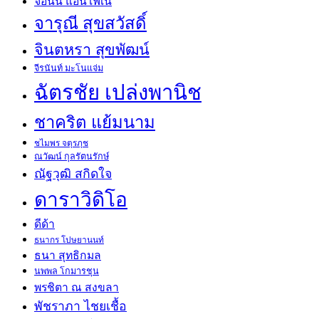
จอนนี่ แอนโฟเน่
จารุณี สุขสวัสดิ์
จินตหรา สุขพัฒน์
จีรนันท์ มะโนแจ่ม
ฉัตรชัย เปล่งพานิช
ชาคริต แย้มนาม
ชไมพร จตุรภุช
ณวัฒน์ กุลรัตนรักษ์
ณัฐวุฒิ สกิดใจ
ดาราวิดิโอ
ดีด้า
ธนากร โปษยานนท์
ธนา สุทธิกมล
นพพล โกมารชุน
พรชิตา ณ สงขลา
พัชราภา ไชยเชื้อ