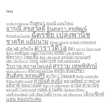
TAGS
กันตนา
จอนนี่ แอนโฟเน่
กรรชัย กำเนิดพลอย
จารุณี สุขสวัสดิ์
จินตหรา สุขพัฒน์
ฉัตรชัย เปล่งพานิช
จีรนันท์ มะโนแจ่ม
ชาคริต แย้มนาม
ชไมพร จตุรภุช
ณวัฒน์ กุลรัตนรักษ์
ดาราวิดิโอ
ณัฐวุฒิ สกิดใจ
ดีด้า
ธนากร โปษยานนท์
ธนา สุทธิกมล
พรชิตา ณ สงขลา
นพพล โกมารชุน
พัชราภา ไชยเชื้อ
ยุรนันท์ ภมรมนตรี
พิยดา อัครเศรณี
วรนุช วงษ์สวรรค์
ลลิตา ปัญโญภาส
วิลลี่ แมคอินทอช
ศรราม เทพพิทักษ์
วีรภาพ สุภาพไพบูลย์
สหรัถ สังคปรีชา
ศิริลักษณ์ ผ่องโชค
ศรัณยู วงษ์กระจ่าง
สันติสุข พรหมศิริ
สาวิกา ไชยเดช
สินจัย เปล่งพานิช
สุวนันท์ คงยิ่ง
หยาดทิพย์ ราชปาล
สิเรียม ภักดีดำรงฤทธิ์
อธิชาติ ชุมนานนท์
อานัส ฬาพานิช
อัษฎาวุธ เหลืองสุนทร
เขตต์ ฐานทัพ
อุษามณี ไวทยานนท์
เข็มอัปสร สิริสุขะ
เอ็กแซ็กท์
เจนี่ เทียนโพธิ์สุวรรณ
เคลลี่ ธนะพัฒน์
เอมี่ กลิ่นประทุม
แอน ทองประสม