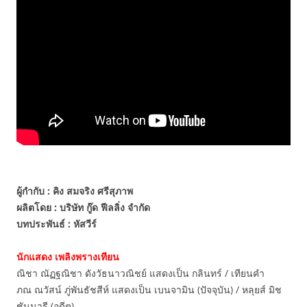
ผู้กำกับ : คิง สมจริง ศรีสุภาพ
ผลิตโดย : บริษัท กู๊ด ฟีลลิ่ง จำกัด
บทประพันธ์ : หัสวีร์
นักแสดง เพลิงพรางเทียน
ณิชา ณัฏฐณิชา ดังวัธนาวณิชย์ แสดงเป็น กลินทร์ / เทียนคำ
ภณ ณวัสน์ ภู่พันธัชสีห์ แสดงเป็น เบนจามิน (ปัจจุบัน) / หลุยส์ มิช
ชันนารี (อดีต)