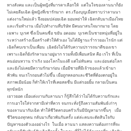
ทางสังคม และเป็นผู้หญิงที่มารดาเลือกให้ แต่ในใจของลานนาก็ยัง
ไม่เคยลืมเฉิด ผู้หญิงที่เขารักมาก ดร.เรืองบุญเมื่อทราบว่าลานนา
แต่งงานใหม่แล้ว จึงยอมปล่อยเฉิด ยอมหย่าให้ เฉิดกลับมาเมืองไทย
และเริ่มทำงาน เมื่อไปทำงานที่บริษัท มีคนมาสนใจมากมาย โดย
เฉพาะ บุเรศ ซึ่งเป็นคนซื่อ ขยัน อดออม บุเรศเป็นชายหนุ่มที่อยู่ใน
ระหว่างสร้างเนื้อสร้างตัวให้ตัวเอง ไม่ได้มีฐานะร่ำรวยอะไรนัก แต่
เฉิดก็คบเขาเป็นเพื่อน เฺฉิดยังไม่ได้รับความปรารถนาดีของเขา
เพราะเฉิดก็ยังรักลานนาอยู่มาก รวมทั้งมีเพื่อนสนิท คือ เรไร ที่เป็น
คนอ่อนหวาน ร่าเริง มองโลกในแง่ดี แต่ไม่ทันคน และอ่อนต่อโลก
และยังไม่เคยมีความรักมาก่อน เมื่อมีชายที่มีเจ้าของแล้วเข้ามา
พัวพัน จนเรไรถอนตัวไม่ขึ้น เมื่อถูกหลอกและชีวิตที่ต้องตกอยู่ใน
สภาพเมียน้อย ก็ทำให้เรไรที่เคยสดชื่น มีแต่รอยยิ้ม กลายเป็นคน
ทุกข์หนัก
เยาวยอด เมื่อแต่งงานกับลานนา ก็รู้สึกได้ว่าไม่ได้รับความรักและ
การเอาใจใส่จากสามีเท่าที่ควร จนกระทั่งรู้ถึงความสัมพันธ์เก่าๆ
ของลานนากับเฉิด ทำให้ชีวิตครอบครัวเริ่มมีปัญหามากขึ้นๆ เมื่อ
ชีวิตของทุกคน กลับมาเกี่ยวพันกันครั้ง แต่ล่ะคนจะตัดสินใจกับ
ปัญหาของตัวเองอย่างไร ในเมื่อ ลานนา แสดงความต้องการที่จะ