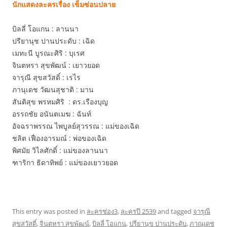
นักแสดงละครเรื่อง เข็มซ่อนปลาย
บิลลี่ โอแกน : ลานนา
ปรียานุช ปานประดับ : เฉิด
เมทะนี บูรณะศิริ : บุเรศ
จินตหรา สุขพัฒน์ : เยาวยอด
จารุณี สุขสวัสดิ์ : เรไร
ภานุเดช วัฒนสุชาติ : มาน
สันติสุข พรหมศิริ : ดร.เรืองบุญ
อรรถชัย อนันตเมฆ : ฉันท์
อัจฉราพรรณ ไพบูลย์สุวรรณ : แม่ของเฉิด
ชลิต เฟื่องอารมณ์ : พ่อของเฉิด
พิศมัย วิไลศักดิ์ : แม่ของลานนา
ฑาริกา ธิดาทิพย์ : แม่ของเยาวยอด
This entry was posted in
ละครช่อง3
,
ละครปี 2539
and tagged
จารุณี
สุขสวัสดิ์
,
จินตหรา สุขพัฒน์
,
บิลลี่ โอแกน
,
ปรียานุข ปานประดับ
,
ภาณุเดช