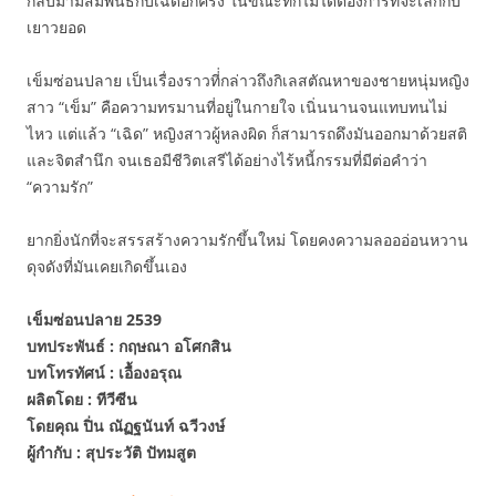
กลับมามีสัมพันธ์กับเฉิดอีกครั้ง ในขณะที่ก็ไม่ได้ต้องการที่จะเลิกกับ
เยาวยอด
เข็มซ่อนปลาย เป็นเรื่องราวที่่กล่าวถึงกิเลสตัณหาของชายหนุ่มหญิง
สาว “เข็ม” คือความทรมานที่อยู่ในกายใจ เนิ่นนานจนแทบทนไม่
ไหว แต่แล้ว “เฉิด” หญิงสาวผู้หลงผิด ก็สามารถดึงมันออกมาด้วยสติ
และจิตสำนึก จนเธอมีชีวิตเสรีได้อย่างไร้หนี้กรรมที่มีต่อคำว่า
“ความรัก”
ยากยิ่งนักที่จะสรรสร้างความรักขึ้นใหม่ โดยคงความลอออ่อนหวาน
ดุจดังที่มันเคยเกิดขึ้นเอง
เข็มซ่อนปลาย 2539
บทประพันธ์ : กฤษณา อโศกสิน
บทโทรทัศน์ : เอื้องอรุณ
ผลิตโดย : ทีวีซีน
โดยคุณ ปิ่น ณัฏฐนันท์ ฉวีวงษ์
ผู้กำกับ : สุประวัติ ปัทมสูต