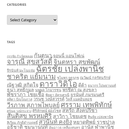
CATEGORIES
Categories
TAGS
กันตนา
จอนนี่ แอนโฟเน่
กรรชัย กำเนิดพลอย
จารุณี สุขสวัสดิ์
จินตหรา สุขพัฒน์
ฉัตรชัย เปล่งพานิช
จีรนันท์ มะโนแจ่ม
ชาคริต แย้มนาม
ชไมพร จตุรภุช
ณวัฒน์ กุลรัตนรักษ์
ดาราวิดิโอ
ณัฐวุฒิ สกิดใจ
ดีด้า
ธนากร โปษยานนท์
ธนา สุทธิกมล
พรชิตา ณ สงขลา
นพพล โกมารชุน
พัชราภา ไชยเชื้อ
ยุรนันท์ ภมรมนตรี
พิยดา อัครเศรณี
วรนุช วงษ์สวรรค์
ลลิตา ปัญโญภาส
วิลลี่ แมคอินทอช
ศรราม เทพพิทักษ์
วีรภาพ สุภาพไพบูลย์
สหรัถ สังคปรีชา
ศิริลักษณ์ ผ่องโชค
ศรัณยู วงษ์กระจ่าง
สันติสุข พรหมศิริ
สาวิกา ไชยเดช
สินจัย เปล่งพานิช
สุวนันท์ คงยิ่ง
หยาดทิพย์ ราชปาล
สิเรียม ภักดีดำรงฤทธิ์
อธิชาติ ชุมนานนท์
อานัส ฬาพานิช
อัษฎาวุธ เหลืองสุนทร