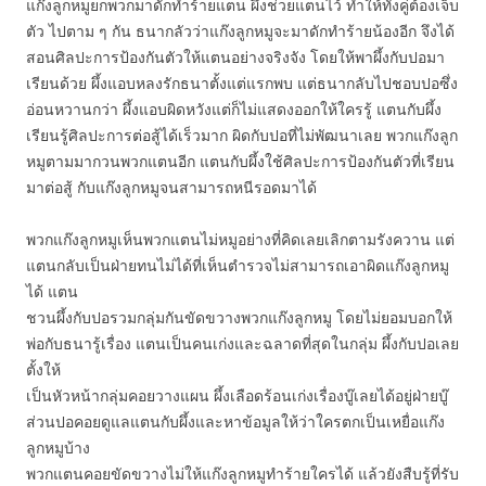
แก๊งลูกหมูยกพวกมาดักทำร้ายแตน ผึ้งช่วยแตนไว้ ทำให้ทั้งคู่ต้องเจ็บ
ตัว ไปตาม ๆ กัน ธนากลัวว่าแก๊งลูกหมูจะมาดักทำร้ายน้องอีก จึงได้
สอนศิลปะการป้องกันตัวให้แตนอย่างจริงจัง โดยให้พาผึ้งกับปอมา
เรียนด้วย ผึ้งแอบหลงรักธนาตั้งแต่แรกพบ แต่ธนากลับไปชอบปอซึ่ง
อ่อนหวานกว่า ผึ้งแอบผิดหวังแต่ก็ไม่แสดงออกให้ใครรู้ แตนกับผึ้ง
เรียนรู้ศิลปะการต่อสู้ได้เร็วมาก ผิดกับปอที่ไม่พัฒนาเลย พวกแก๊งลูก
หมูตามมากวนพวกแตนอีก แตนกับผึ้งใช้ศิลปะการป้องกันตัวที่เรียน
มาต่อสู้ กับแก๊งลูกหมูจนสามารถหนีรอดมาได้
พวกแก๊งลูกหมูเห็นพวกแตนไม่หมูอย่างที่คิดเลยเลิกตามรังควาน แต่
แตนกลับเป็นฝ่ายทนไม่ได้ที่เห็นตำรวจไม่สามารถเอาผิดแก๊งลูกหมู
ได้ แตน
ชวนผึ้งกับปอรวมกลุ่มกันขัดขวางพวกแก๊งลูกหมู โดยไม่ยอมบอกให้
พ่อกับธนารู้เรื่อง แตนเป็นคนเก่งและฉลาดที่สุดในกลุ่ม ผึ้งกับปอเลย
ตั้งให้
เป็นหัวหน้ากลุ่มคอยวางแผน ผึ้งเลือดร้อนเก่งเรื่องบู๊เลยได้อยู่ฝ่ายบู๊
ส่วนปอคอยดูแลแตนกับผึ้งและหาข้อมูลให้ว่าใครตกเป็นเหยื่อแก๊ง
ลูกหมูบ้าง
พวกแตนคอยขัดขวางไม่ให้แก๊งลูกหมูทำร้ายใครได้ แล้วยังสืบรู้ที่รับ