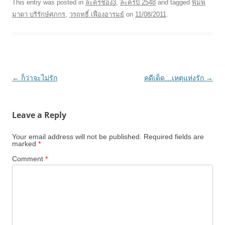
This entry was posted in
ละครช่อง3
,
ละครปี 2548
and tagged
พิมพ์
มาดา บริรักษ์ศุภกร
,
วรฤทธิ์ เฟื่องอารมย์
on
11/08/2011
.
Post
←
ก็ว่าจะไม่รัก
คดีเด็ด…เหตุแห่งรัก
→
navigation
Leave a Reply
Your email address will not be published.
Required fields are
marked
*
Comment
*