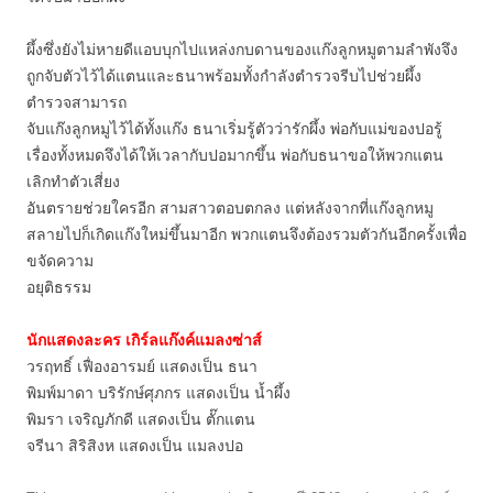
ผึ้งซึ่งยังไม่หายดีแอบบุกไปแหล่งกบดานของแก๊งลูกหมูตามลำพังจึง
ถูกจับตัวไว้ได้แตนและธนาพร้อมทั้งกำลังตำรวจรีบไปช่วยผึ้ง
ตำรวจสามารถ
จับแก๊งลูกหมูไว้ได้ทั้งแก๊ง ธนาเริ่มรู้ตัวว่ารักผึ้ง พ่อกับแม่ของปอรู้
เรื่องทั้งหมดจึงได้ให้เวลากับปอมากขึ้น พ่อกับธนาขอให้พวกแตน
เลิกทำตัวเสี่ยง
อันตรายช่วยใครอีก สามสาวตอบตกลง แต่หลังจากที่แก๊งลูกหมู
สลายไปก็เกิดแก๊งใหม่ขึ้นมาอีก พวกแตนจึงต้องรวมตัวกันอีกครั้งเพื่อ
ขจัดความ
อยุติธรรม
นักแสดงละคร เกิร์ลแก๊งค์แมลงซ่าส์
วรฤทธิ์ เฟื่องอารมย์ แสดงเป็น ธนา
พิมพ์มาดา บริรักษ์ศุภกร แสดงเป็น น้ำผึ้ง
พิมรา เจริญภักดี แสดงเป็น ตั๊กแตน
จรีนา สิริสิงห แสดงเป็น แมลงปอ