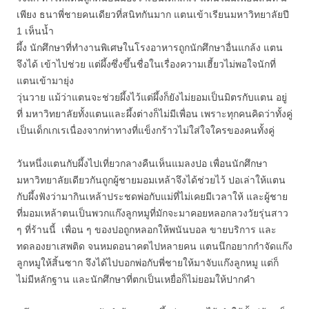
เพียง ธนาพี่ชายคนเดียวที่สนิทกันมาก แตนเข้าเรียนมหาวิทยาลัยปี
1 เห็นน้ำ
ผึ้ง นักศึกษาที่ทำงานพิเศษในโรงอาหารถูกนักศึกษาอื่นแกล้ง แตน
จึงได้ เข้าไปช่วย แต่ผึ้งซึ่งขึ้นชื่อในเรื่องความเฮี้ยวไม่พอใจนักที่
แตนเข้ามายุ่ง
วุ่นวาย แม้ว่าแตนจะช่วยผึ้งไว้แต่ผึ้งก็ยังไม่ยอมเป็นมิตรกับแตน อยู่
ที่ มหาวิทยาลัยทั้งแตนและผึ้งต่างก็ไม่มีเพื่อน เพราะทุกคนคิดว่าทั้งคู่
เป็นเด็กเกเรเนื่องจากท่าทางที่แข็งกร้าวไม่ใส่ใจใครของคนทั้งคู่
วันหนึ่งแตนกับผึ้งไปเที่ยวกลางคืนเห็นแมลงปอ เพื่อนนักศึกษา
มหาวิทยาลัยเดียวกันถูกผู้ชายมอมเหล้าจึงได้ช่วยไว้ ปอเล่าให้แตน
กับผึ้งฟังว่ามากินเหล้าประชดพ่อกับแม่ที่ไม่เคยมีเวลาให้ และผู้ชาย
ที่มอมเหล้าตนเป็นพวกแก๊งลูกหมูที่มักจะมาคอยหลอกลวงวัยรุ่นสาว
ๆ ที่ร้านนี้ เพื่อน ๆ ของปอถูกหลอกให้พนันบอล ขายบริการ และ
ทดลองยาเสพติด จนหมดอนาคตไปหลายคน แตนนึกอยากกำจัดแก๊ง
ลูกหมูให้สิ้นซาก จึงได้ไปบอกพ่อกับพี่ชายให้มาจับแก๊งลูกหมู แต่ก็
ไม่มีหลักฐาน และนักศึกษาที่ตกเป็นเหยื่อก็ไม่ยอมให้ปากคำ