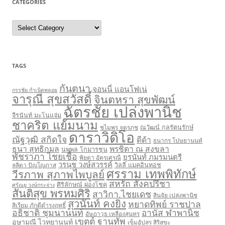
CATEGORIES
C
a
t
e
g
o
r
TAGS
i
e
s
กันตนา
จอนนี่ แอนโฟเน่
กรรชัย กำเนิดพลอย
จารุณี สุขสวัสดิ์
จินตหรา สุขพัฒน์
ฉัตรชัย เปล่งพานิช
จีรนันท์ มะโนแจ่ม
ชาคริต แย้มนาม
ชไมพร จตุรภุช
ณวัฒน์ กุลรัตนรักษ์
ดาราวิดิโอ
ณัฐวุฒิ สกิดใจ
ดีด้า
ธนากร โปษยานนท์
ธนา สุทธิกมล
พรชิตา ณ สงขลา
นพพล โกมารชุน
พัชราภา ไชยเชื้อ
ยุรนันท์ ภมรมนตรี
พิยดา อัครเศรณี
วรนุช วงษ์สวรรค์
ลลิตา ปัญโญภาส
วิลลี่ แมคอินทอช
ศรราม เทพพิทักษ์
วีรภาพ สุภาพไพบูลย์
สหรัถ สังคปรีชา
ศิริลักษณ์ ผ่องโชค
ศรัณยู วงษ์กระจ่าง
สันติสุข พรหมศิริ
สาวิกา ไชยเดช
สินจัย เปล่งพานิช
สุวนันท์ คงยิ่ง
หยาดทิพย์ ราชปาล
สิเรียม ภักดีดำรงฤทธิ์
อธิชาติ ชุมนานนท์
อานัส ฬาพานิช
อัษฎาวุธ เหลืองสุนทร
เขตต์ ฐานทัพ
อุษามณี ไวทยานนท์
เข็มอัปสร สิริสุขะ