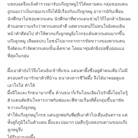
แทงบอลจึงแจ้งตำรวจมาจับแก๊งลูกหมูไว้ได้หลายคน กลุ่มของแตน
ถูกมองว่าเป็นกลุ่มเกเรถึงได้มีเรื่องกับแก๊งลูกหมู อาจารย์กับเพื่อน
นักศึกษาไม่ชอบพวกแตน นักศึกษาที่พวกแตนช่วยไว้ก็ไม่กล้าเปิดเผย
ตัวบอกความจริงว่าพวกแตนทำดี แต่พวกแตนก็ไม่สนใจยังคงเดิน
หน้าทำดีต่อไป ทำให้พวกแก๊งลูกหมูยิ่งโกรธแค้นพวกแตนมากขึ้น
แก๊งลูกหมู เสียผลประโยชน์ไปมากจากการขัดขวางของพวกแตน
จึงคิดจะกำจัดพวกแตนขั้นเด็ดขาด โดยมาซุ่มดักยิงปอซึ่งอ่อนแอ
ที่สุดในกลุ่ม
ผึ้งเอาตัวบังไว้จึงโดนยิงเข้าที่แขน แตนพาผึ้งซึ่งอยู่ตัวคนเดียวไม่มี
ครอบครัวมารักษาตัวที่บ้าน ธนาสงสารชีวิตผึ้ง จึงได้มาคอยดูแล
เอาใจใส่ ทำให้
ผึ้งมีใจและรักธนามากขึ้น ด้านธนาก็เริ่มโอนเอียงไปรักผึ้งโดยไม่รู้
ตัวแตนตัดสินใจสารภาพกับพ่อและพี่ชายเรื่องที่ตั้งกลุ่มขึ้นมาขัด
ขวางแก๊งลูกหมู
ทำให้แก๊งลูกหมูโกรธ แตนถูกพ่อกับพี่ดุที่เอาตัวไปเสี่ยงอันตราย แต่
ทั้งคู่ก็ภูมิใจในตัวแตน ผึ้งและปอมาก ปอสืบรู้แหล่งกบดานของแก๊ง
ลูกหมูจึง
ได้รีบมาบอกผึ้ง