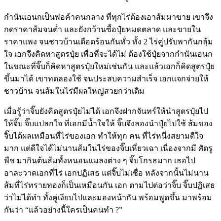
กำนันเอนกเป็นพ่อค้าคนกลาง ที่ทุกไร่ต้องเอาส้มมาขาย เขาจึง
กดราคาส้มจนต่ำ และยังกว้านซื้อปุ๋ยหมดตลาด และขายใน
ราคาแพง จนชาวบ้านเดือดร้อนกันทั่ว ทั้ง 2 ไร่คู่ปรับพากันกลุ้ม
ใจ เอกจึงคิดหาสูตรปุ๋ย เพื่อที่จะได้ไม่ ต้องใช้ปุ๋ยจากกำนันเอนก
ในขณะที่จิ๊บก็คิดหาสูตรปุ๋ยใหม่เช่นกัน และแล้วเอกก็คิดสูตรปุ๋ย
ขึ้นมาได้ เขาทดลองใช้ จนประสบความสำเร็จ เอกแจกจ่ายให้
ชาวบ้าน จนส้มในไร่มีผลใหญ่สวยกว่าเดิม
เมื่อรู้ว่าจิ๊บยังคิดสูตรปุ๋ยไม่ได้ เอกจึงฝากจันทร์ให้นำสูตรปุ๋ยไป
ให้จิ๊บ จิ๊บแปลกใจ ที่เอกมีน้ำใจให้ จิ๊บจึงลองนำปุ๋ยไปใช้ ส้มของ
จิ๊บได้ผลเหมือนที่ไร่ของเอก ทำให้ทุก คน ที่ไร่หนึ่งสยามดีใจ
มาก แต่ดีใจได้ไม่นานส้มในไร่ของจิ๊บเหี่ยวเฉา เนื่องจากมี ศัตรู
พืช มากินต้นส้มทั้งหนอนแมลงต่าง ๆ จิ๊บโกรธมาก เธอไป
อาละวาดเอกที่ไร่ เอกปฏิเสธ แต่จิ๊บไม่เชื่อ หลังจากนั้นไม่นาน
ส้มที่ไร่ทรายทองก็เป็นเหมือนกัน เอก ตามไปต่อว่าจิ๊บ จิ๊บปฏิเสธ
ว่าไม่ได้ทำ ทั้งคู่เงียบไปและมองหน้ากัน พร้อมพูดขึ้น มาพร้อม
กันว่า “แล้วอย่างนี้ใครเป็นคนทำ ?”