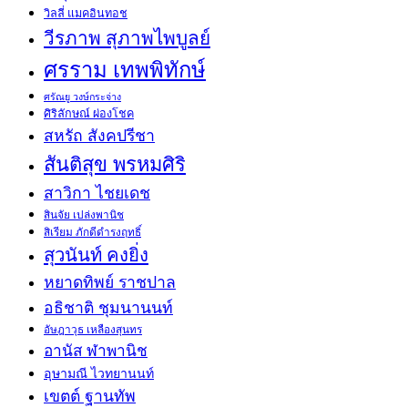
วิลลี่ แมคอินทอช
วีรภาพ สุภาพไพบูลย์
ศรราม เทพพิทักษ์
ศรัณยู วงษ์กระจ่าง
ศิริลักษณ์ ผ่องโชค
สหรัถ สังคปรีชา
สันติสุข พรหมศิริ
สาวิกา ไชยเดช
สินจัย เปล่งพานิช
สิเรียม ภักดีดำรงฤทธิ์
สุวนันท์ คงยิ่ง
หยาดทิพย์ ราชปาล
อธิชาติ ชุมนานนท์
อัษฎาวุธ เหลืองสุนทร
อานัส ฬาพานิช
อุษามณี ไวทยานนท์
เขตต์ ฐานทัพ