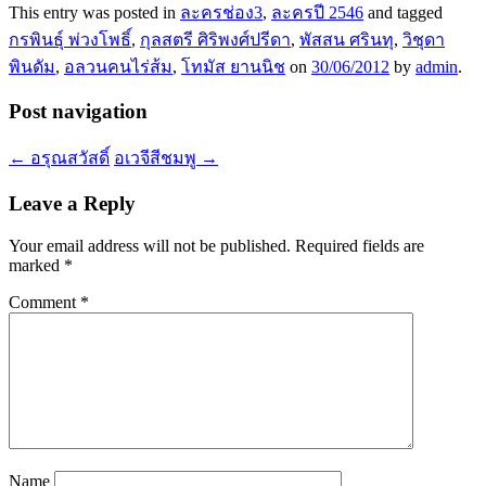
This entry was posted in
ละครช่อง3
,
ละครปี 2546
and tagged
กรพินธุ์ พ่วงโพธิ์
,
กุลสตรี ศิริพงศ์ปรีดา
,
พัสสน ศรินทุ
,
วิชุดา
พินดัม
,
อลวนคนไร่ส้ม
,
โทมัส ยานนิช
on
30/06/2012
by
admin
.
Post navigation
←
อรุณสวัสดิ์
อเวจีสีชมพู
→
Leave a Reply
Your email address will not be published.
Required fields are
marked
*
Comment
*
Name