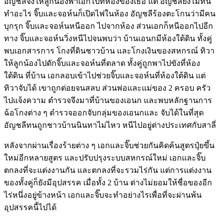
อัญชลีจึงให้ลูกน้องพาเอกไปที่ห้องของเธอ แต่ อัญชลียังไม่ทัน
ทำอะไร จิ๊บและจอห์นก็เปิดไฟในห้อง อัญชลีร้องตะโกนว่ามีคน
บุกรุก จิ๊บและจอห์นหนีออก ไปจากห้อง ส่วนเอกก็หนีออกไปอีก
ทาง จิ๊บและจอห์นวิ่งหนีไปจนพบว่า บ้านเอนกมีห้องใต้ดิน ทั้งคู่
พบเอกสารการ โกงที่ดินชาวบ้าน และโกงเงินของสหกรณ์ ทิวา
ให้ลูกน้องไปดักจิ๊บและจอห์นที่ตลาด ทั้งคู่ถูกพาไปขังที่ห้อง
ใต้ดิน ที่บ้าน เอกลอบเข้าไปช่วยจิ๊บและจอห์นที่ห้องใต้ดิน แต่
ทิวาจับได้ เขาถูกต่อยจนสลบ ส่วนพ่อและแม่ของ 2 ครอบ ครัว
ไปแจ้งความ ตำรวจจึงมาที่บ้านของเอนก และพบหลักฐานการ
ฉ้อโกงต่าง ๆ ตำรวจออกจับกลุ่มของเอนกและ จับได้ในที่สุด
อัญชลีทนถูกชาวบ้านนินทาไม่ไหว หนีไปอยู่ต่างประเทศกับสาลี่
หลังจากผ่านเรื่องร้ายต่าง ๆ เอกและจิ๊บช่วยกันคิดค้นสูตรปุ๋ยขึ้น
ใหม่อีกหลายสูตร และปรับปรุงระบบสหกรณ์ใหม่ เอกและจิ๊บ
ตกลงที่จะแต่งงานกัน และตกลงที่จะรวมไร่กัน แต่การแต่งงาน
ของทั้งคู่ก็ยังมีอุปสรรค เมื่อทั้ง 2 บ้าน ต่างไม่ยอมให้ชื่อของอีก
ไร่หนึ่งอยู่ข้างหน้า เอกและจิ๊บจะทำอย่างไรเพื่อที่จะผ่านพ้น
อุปสรรคนี้ไปได้