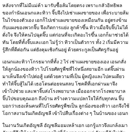
หลังจากที่ไม่มีแม่ค้า มารับซื้อส้มโดยตรง เพราะกลัวอิทธิพล
ของกำนันเอนกและทิวา จิ๊บจึงไปเช่าแผงขายของ เพื่อระบายส้ม
ในไร่ของตัวเอง เอกก็ไปเช่าแผงขายของเหมือนกัน อยู่ตรงข้าม
กับแผงของพวกจิ๊บ จึงเกิดการแย่ง ลูกค้าขึ้น ทิวาเมื่อจีบจิ๊บไม่ได้
ดั่งใจ จึงให้คนไปฉุดจิ๊บ แต่ก่อนที่จะเกิดอะไรขึ้น เอกก็มาช่วยได้
ทัน โดยที่ทั้งจิ๊บและเอก ไม่รู้ว่า ทิวาเป็นตัวการ ทั้ง 2 เริ่มมีความ
รู้สึกที่ดีต่อกัน แต่ยังคุมเชิงกันอยู่ ด้วยตระกูลเป็นศัตรูกันอยู่
เอนกและทิวาโกรธมากที่ทั้ง 2 ไร่ เช่าแผงขายของเอง เอนกสั่ง
ให้ลูกน้องของทิวา ไปโรยศัตรูพืชที่ไร่หนึ่งสยามอีก แต่จิ๊บผ่าน
มาเห็นจึงเข้าไปต่อสู้ แต่ด้วยความที่เป็น ผู้หญิงและไปคนเดียว
ทำให้จิ๊บสู้ไม่ได้ เธอโดนต่อยจนสลบ โชคดีที่เอกผ่านมาจึง
เข้าไปช่วย และพาจิ๊บส่งโรงพยาบาล เมื่อออกจากโรงพยาบาล
จิ๊บไปขอบคุณเอก ถึงบ้าน สร้างความแปลกใจให้กับทุกคน จิ๊บ
บอกว่าเธอเห็นคนที่ไปโรยศัตรูพืชเป็น ลูกน้องของทิวา เอกจึงใช้
โอกาสงานวันเกิดอัญชลี เข้าไปสืบเรื่องต่าง ๆ ในบ้านของ เอนก
ในงานวันเกิดอัญชลี อัญชลีมอมเหล้าเอก เอกรู้แกวจึงแกล้งเมา