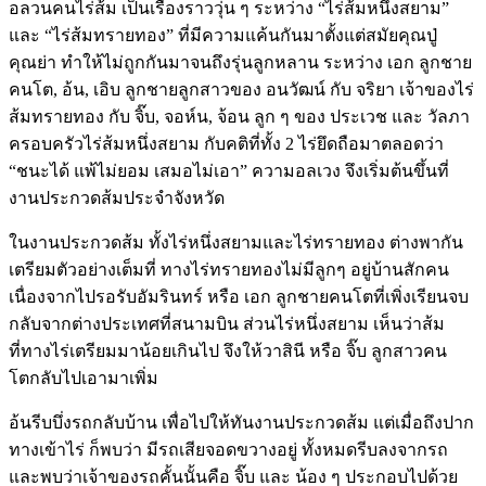
อลวนคนไร่ส้ม เป็นเรื่องราววุ่น ๆ ระหว่าง “ไร่ส้มหนึ่งสยาม”
และ “ไร่ส้มทรายทอง” ที่มีความแค้นกันมาตั้งแต่สมัยคุณปู่
คุณย่า ทำให้ไม่ถูกกันมาจนถึงรุ่นลูกหลาน ระหว่าง เอก ลูกชาย
คนโต, อ้น, เอิบ ลูกชายลูกสาวของ อนวัฒน์ กับ จริยา เจ้าของไร่
ส้มทรายทอง กับ จิ๊บ, จอห์น, จ้อน ลูก ๆ ของ ประเวช และ วัลภา
ครอบครัวไร่ส้มหนึ่งสยาม กับคติที่ทั้ง 2 ไร่ยึดถือมาตลอดว่า
“ชนะได้ แพ้ไม่ยอม เสมอไม่เอา” ความอลเวง จึงเริ่มต้นขึ้นที่
งานประกวดส้มประจำจังหวัด
ในงานประกวดส้ม ทั้งไร่หนึ่งสยามและไร่ทรายทอง ต่างพากัน
เตรียมตัวอย่างเต็มที่ ทางไร่ทรายทองไม่มีลูกๆ อยู่บ้านสักคน
เนื่องจากไปรอรับอัมรินทร์ หรือ เอก ลูกชายคนโตที่เพิ่งเรียนจบ
กลับจากต่างประเทศที่สนามบิน ส่วนไร่หนึ่งสยาม เห็นว่าส้ม
ที่ทางไร่เตรียมมาน้อยเกินไป จึงให้วาสินี หรือ จิ๊บ ลูกสาวคน
โตกลับไปเอามาเพิ่ม
อ้นรีบบึ่งรถกลับบ้าน เพื่อไปให้ทันงานประกวดส้ม แต่เมื่อถึงปาก
ทางเข้าไร่ ก็พบว่า มีรถเสียจอดขวางอยู่ ทั้งหมดรีบลงจากรถ
และพบว่าเจ้าของรถคั้นนั้นคือ จิ๊บ และ น้อง ๆ ประกอบไปด้วย