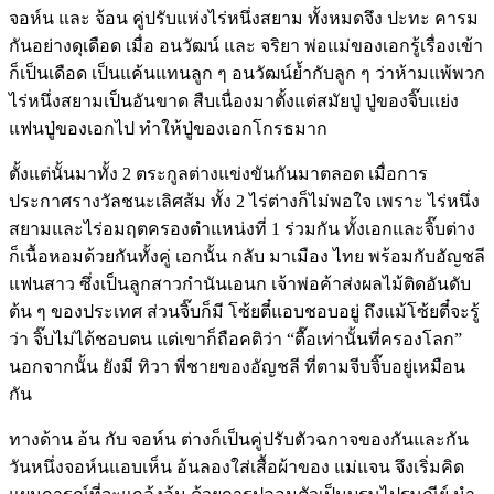
จอห์น และ จ้อน คู่ปรับแห่งไร่หนึ่งสยาม ทั้งหมดจึง ปะทะ คารม
กันอย่างดุเดือด เมื่อ อนวัฒน์ และ จริยา พ่อแม่ของเอกรู้เรื่องเข้า
ก็เป็นเดือด เป็นแค้นแทนลูก ๆ อนวัฒน์ย้ำกับลูก ๆ ว่าห้ามแพ้พวก
ไร่หนึ่งสยามเป็นอันขาด สืบเนื่องมาตั้งแต่สมัยปู่ ปู่ของจิ๊บแย่ง
แฟนปู่ของเอกไป ทำให้ปู่ของเอกโกรธมาก
ตั้งแต่นั้นมาทั้ง 2 ตระกูลต่างแข่งขันกันมาตลอด เมื่อการ
ประกาศรางวัลชนะเลิศส้ม ทั้ง 2 ไร่ต่างก็ไม่พอใจ เพราะ ไร่หนึ่ง
สยามและไร่อมฤตครองตำแหน่งที่ 1 ร่วมกัน ทั้งเอกและจิ๊บต่าง
ก็เนื้อหอมด้วยกันทั้งคู่ เอกนั้น กลับ มาเมือง ไทย พร้อมกับอัญชลี
แฟนสาว ซึ่งเป็นลูกสาวกำนันเอนก เจ้าพ่อค้าส่งผลไม้ติดอันดับ
ต้น ๆ ของประเทศ ส่วนจิ๊บก็มี โซ้ยตี๋แอบชอบอยู่ ถึงแม้โซ้ยตี๋จะรู้
ว่า จิ๊บไม่ได้ชอบตน แต่เขาก็ถือคติว่า “ตื๊อเท่านั้นที่ครองโลก”
นอกจากนั้น ยังมี ทิวา พี่ชายของอัญชลี ที่ตามจีบจิ๊บอยู่เหมือน
กัน
ทางด้าน อ้น กับ จอห์น ต่างก็เป็นคู่ปรับตัวฉกาจของกันและกัน
วันหนึ่งจอห์นแอบเห็น อ้นลองใส่เสื้อผ้าของ แม่แจน จึงเริ่มคิด