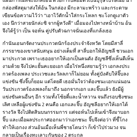
แผนการณ์ที่จะแกล้งอ้น ด้วยการปลอมตัวเป็นบุรุษไปรษณีย์ นำ
กล่องพัสดุมาส่งให้อ้น ในกล่อง มีกะลามะพร้าว และกระดาษ
เขียนข้อความไว้ว่า “เอาไว้ตักน้ำใส่กระโหลก ชะโงกดูเงาตัว
เอง นึกว่าสวยนักล่ะซิ จากผู้หวังดี” เมื่อมองไปทางหน้าบ้าน อ้น
จึงได้รู้ว่า เป็น จอห์น คู่ปรับตัวฉกาจนั่นเองที่แกล้งเธอ
กำนันเอนกจัดงานประกวดนักร้องประจำจังหวัด โดยมีสาลี่
ภรรยาของเขาสนับสนุน อย่างเต็มที่ สาลี่บอกให้อัญชลี ชวนเอก
มาประกวด เพราะเธออยากให้เอกเป็นคนดัง อัญชลีซึ่งเห็นดีเห็น
งามด้วย จึงไปคะยั้นคะยอเอก เมื่อไร่หนึ่งสยามรู้ว่า เอกลงประ
กวดร้องเพลง ประเวชและวัลลภาก็ไม่ยอม ทั้งคู่บังคับให้จิ๊บลง
แข่งขัน ซึ่งจิ๊บก็ยอม แต่โดยดี เธอมั่นใจว่าต้องชนะเอกแน่นอน
วันประกวดร้องเพลงก็มาถึง นอกจากเอก และจิ๊บแล้ว ยังมีผู้
แข่งขันคนอื่นๆ อีก รวมทั้งโซ้ยตี๋และน้ำหวาน จนถึงรอบชิงชนะ
เลิศ เหลือผู้แข่งขัน 2 คนคือ เอกและจิ๊บ อัญชลีอยากให้เอกได้
รางวัล จึงไปติดสินบนกรรมการ แต่จอห์นไปเห็นเข้าจึงมาบอก
จิ๊บ และเมื่อผลประกาศออกมาว่าเอกชนะ จิ๊บจึงต่อว่า ที่ขี้โกง
ทำให้เอกงง ส่วนอ้นเมื่อเห็นพี่ชายโดนว่า ก็เข้าไปร่วมวง จน
กลายเป็นเรื่องทะเลาะกันของ 2 ตระกูล