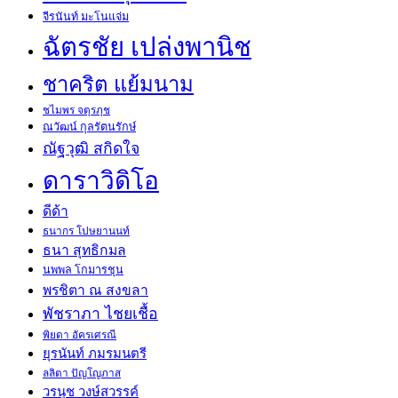
จีรนันท์ มะโนแจ่ม
ฉัตรชัย เปล่งพานิช
ชาคริต แย้มนาม
ชไมพร จตุรภุช
ณวัฒน์ กุลรัตนรักษ์
ณัฐวุฒิ สกิดใจ
ดาราวิดิโอ
ดีด้า
ธนากร โปษยานนท์
ธนา สุทธิกมล
นพพล โกมารชุน
พรชิตา ณ สงขลา
พัชราภา ไชยเชื้อ
พิยดา อัครเศรณี
ยุรนันท์ ภมรมนตรี
ลลิตา ปัญโญภาส
วรนุช วงษ์สวรรค์