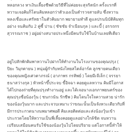
หลอกลวง หาเงินเลี้ยงชีพด้วยวิธีที่ไม่ค่อยจะสุจริตนัก ครั้งแรกที่
หวานเจอคิมก็โดนคิมหลอกว่าตัวเองเป็นตำรวจสายลับ ซึ่งหวาน
หลงเชื่อและศรัทธาในตัวคิมมาก พยายามทำดี ดูแลปรนนิบัติคิมทุก
อย่าง จนคิมกับ 2 คู่ซี้ ปาน ( ชัชชัย จำเนียนกุล ) และบี้ ( อรรถกร
สุวรรณราช ) อยู่อย่างสบายประหนึ่งมีคนรับใช้ในบ้านเลยทีเดียว
อยู่ไปสักพักคิมพาหวานไปฝากให้ทำงานในโรงงานของคุณปรุง (
ปิยะ วิมุกตายน ) หนุ่มผู้กำกับหนังไทยสไตล์อาร์ต ลูกชายคนเดียว
ของคุณหญิงเศวตาภรณ์ ( อาภาพร กรทิพย์ ) โดยมีเจ๊เล็ก ( จรรยา
ธนาสว่างกุล ) หัวหน้าขึ้ประจบ ขี้อิจฉา คอยดูแลหวาน คิมมีโอกาส
ได้ไปกองถ่ายที่คุณปรุงทำงานอยู่ และได้เจอนางเอกภาพยนตร์ของ
คุณปรุงชื่อน้องวุ้น ( ชนกวนัน รักชีพ ) คิมโดนใจใจความสวย น่ารัก
ของน้องวุ้นมาก และประจวบเหมาะว่าขณะนั้นเป็นจังหวะเดียวกับที่
มีการประกวดนางนพมาศพอดี คิมเลยติดต่อและส่งน้องวุ้นเข้า
ประกวดโดยให้หวานเป็นพี่เลี้ยงคอยดูแลอย่างใกล้ชิด จนหวาน
เปรียบเสมือนคนรับใช้ของน้องวุ้นไปโดยปริยาย แต่โอกาสนี้ทำให้