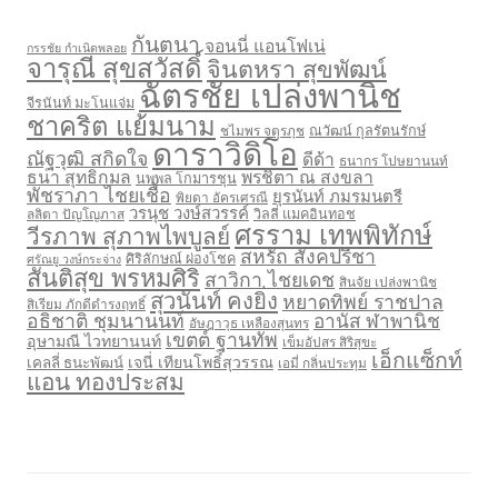
กันตนา
จอนนี่ แอนโฟเน่
กรรชัย กำเนิดพลอย
จารุณี สุขสวัสดิ์
จินตหรา สุขพัฒน์
ฉัตรชัย เปล่งพานิช
จีรนันท์ มะโนแจ่ม
ชาคริต แย้มนาม
ชไมพร จตุรภุช
ณวัฒน์ กุลรัตนรักษ์
ดาราวิดิโอ
ณัฐวุฒิ สกิดใจ
ดีด้า
ธนากร โปษยานนท์
ธนา สุทธิกมล
พรชิตา ณ สงขลา
นพพล โกมารชุน
พัชราภา ไชยเชื้อ
ยุรนันท์ ภมรมนตรี
พิยดา อัครเศรณี
วรนุช วงษ์สวรรค์
ลลิตา ปัญโญภาส
วิลลี่ แมคอินทอช
ศรราม เทพพิทักษ์
วีรภาพ สุภาพไพบูลย์
สหรัถ สังคปรีชา
ศิริลักษณ์ ผ่องโชค
ศรัณยู วงษ์กระจ่าง
สันติสุข พรหมศิริ
สาวิกา ไชยเดช
สินจัย เปล่งพานิช
สุวนันท์ คงยิ่ง
หยาดทิพย์ ราชปาล
สิเรียม ภักดีดำรงฤทธิ์
อธิชาติ ชุมนานนท์
อานัส ฬาพานิช
อัษฎาวุธ เหลืองสุนทร
เขตต์ ฐานทัพ
อุษามณี ไวทยานนท์
เข็มอัปสร สิริสุขะ
เอ็กแซ็กท์
เจนี่ เทียนโพธิ์สุวรรณ
เคลลี่ ธนะพัฒน์
เอมี่ กลิ่นประทุม
แอน ทองประสม