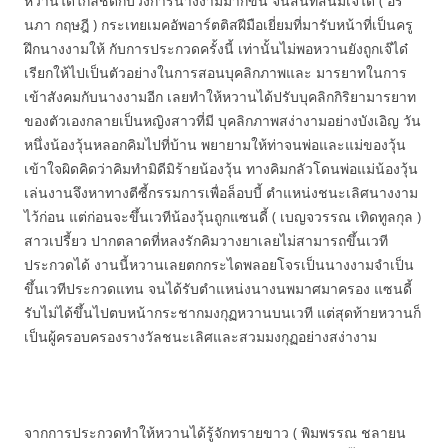
หวานได้ใกล้ชิดกับวงการนางงามมากขึ้น จนสนิทสนมเจ๊ได๋ ( อร
นภา กฤษฎี ) กระเทยเมคอัพอาร์ตติสฝีมือเยี่ยมที่มารับหน้าที่เป็นครู
ฝึกนางงามให้ กับการประกวดครั้งนี้ เท่านั้นไม่พอหวานยังถูกเจ๊ได๋
เรียกให้ไปเป็นตัวอย่างในการสอนบุคลิกภาพและ มารยาทในการ
เข้าสังคมกับนางงามอีก เลยทำให้หวานได้ปรับบุคลิกกิริยามารยาท
ของตัวเองกลายเป็นหญิงสาวที่มี บุคลิกภาพสง่างามอย่างบังเอิญ วัน
หนึ่งน้องวุ้นหลอกคิมไปที่บ้าน พยายามให้ท่าจนพ่อและแม่ของวุ้น
เข้าใจผิดคิดว่าคิมทำมิดีมิร้ายน้องวุ้น ทางคิมกลัวโดนพ่อแม่น้องวุ้น
เล่นงานจึงหาทางตีซี้กรรมการเพื่อล็อบบี้ ตำแหน่งชนะเลิศนางงาม
ไว้ก่อน แต่ก่อนจะขึ้นเวทีน้องวุ้นถูกแซนดี้ ( เบญจวรรณ เทิดทูลกุล )
สาวเปรี้ยว ปากตลาดที่หลงรักคิมวางยาเลยไม่สามารถขึ้นเวที
ประกวดได้ งานนี้หวานเลยตกกระไดพลอยโจรเป็นนางงามจำเป็น
ขึ้นเวทีประกวดแทน จนได้รับตำแหน่งนางนพมาศมาครอง แซนดี้
รับไม่ได้ขึ้นไปตบหน้ากระชากมงกุฏหวานบนเวที แต่สุดท้ายหวานก็
เป็นผู้ครอบครองรางวัลชนะเลิศและสวมมงกุฏอย่างสง่างาม
จากการประกวดทำให้หวานได้รู้จักทรายขาว ( พิมพรรณ ชลายน