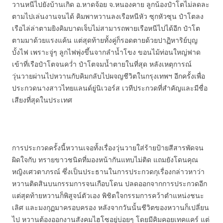
วานหนีไปยังบ้านเกิด อ.หาดจ้อย จ.หนองคาย ลูกน้องป๋าโตไม่ลดละ
ตามไปเล่นงานจนได้ คิมพาหวานลงเรือหนีหัว ซุกหัวซุน ป๋าโตลง
เรือไล่ล่าตามยิงคิมบาดเจ็บไม่สามารถพายเรือหนีไปได้อีก ป๋าโต
ตามมาด้วยแรงแค้น แต่สุดท้ายทั้งคู่ก็รอดตายด้วยปาฏิหาริย์บุญ
บั้งไฟ เพราะจู่ๆ ลูกไฟพุ่งขึ้นจากลำน้ำโขง ขอนไม้ท่อนใหญ่ฟาด
เข้าที่เรือป๋าโตจนคว่ำ ป๋าโตจมน้ำตายในที่สุด หลังเหตุการณ์
วุ่นวายผ่านไปหวานกับคิมกลับไปผจญชีวิตในกรุงเทพฯ อีกครั้งเพื่อ
ประกวดนางสาวไทยแลนด์ยู่นิเวอร์ส เวทีประกวดที่สำคัญและมีชื่อ
เสียงที่สุดในประเทศ
การประกวดครั้งนี้หวานเจอทั้งเรื่องวุ่นวายใส่ร้ายป้ายสีสารพัดจน
ผิดใจกับ ทรายขาวชนิดที่มองหน้ากันแทบไม่ติด แถมยังโดนคุณ
หญิงเศวตาภรณ์ ซึ่งเป็นประธานในการประกวดกุเรื่องกล่าวหาว่า
หวานติดสินบนกรรมการจนเกือบโดน ปลดออกจากการประกวดอีก
แต่สุดท้ายหวานก็พิสูจน์ตัวเอง พิชิตใจกรรมการคว้าตำแหน่งชนะ
เลิศ และมงกุฏมาครอบครอง หลังจากวันนั้นชีวิตของหวานก็เปลี่ยน
ไป หวานต้องออกงานสังคมไฮโซอยู่บ่อยๆ โดยมีคิมคอยเทคแคร์ แต่