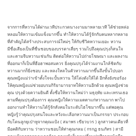
จากการที่หวานได้ผ่านเวทีประกวดนางงามมาหลายเวที ได้ช่วยหล่อ
หลอมให้หวานเข้มแข็งมากขึ้น ทำให้หวานได้รู้จักกับคนหลากหลาย
ที่สำคัญได้สร้างประสบการณ์ใหม่ๆ ให้กับชีวิตหวานเยอะ หวาน
มีชื่อเสียงเป็นที่ชื่นชอบของบรรดาเสี่ยๆ รวมไปถึงคุณปรุงก็สนใจ
และตามจีบหวานเช่นกัน ติดต่อให้หวานไปถ่ายโฆษณา และผลงาน
ที่ออกมาก็เป็นที่ฮือฮาพอสมควร ยิ่งคุณปรุงได้ร่วมงานใกล้ชิดกับ
หวานมากก็ยิ่งชอบ และหลงใหลในตัวหวานมากขึ้นถึงขั้นไปบอก
คุณหญิงแม่ว่าเข้าตั้งใจจะปั้นหวาน ให้โด่งดังให้ได้ อีกทั้งยังขอร้อง
ให้คุณหญิงแม่ช่วยอบรมกิริยามารยาทให้หวานอีกด้วย คุณหญิงช่วย
คุณ ปรุงด้วยความยินดี ตั้งชื่อให้หวานใหม่ว่า มธุฤทัย และเทรนเธอ
ตามที่คุณปรุงต้องการ คุณหญิงให้ความเมตตาแก่หวานมาก พาไป
ออกงานทำให้หวานได้รู้จักสังคมในระดับไฮโซมากขึ้น แต่พอคุณ
หญิงรู้ว่าคุณปรุงสนใจและหวังจะเลือกหวานมาเป็นภรรยา ประกอบ
กับโดนลูกยุเป่าหูจากคุณแป้ง ( สมาพร เขียวบวร ) ลูกสาวคนเดียวที่
มีอคติกับหวาน ว่าหวานชอบให้ท่าคุณกลม ( กรกฏ ธนภัทร ) สามี