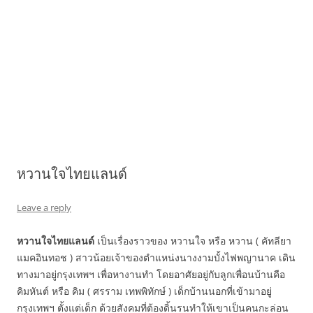
หวานใจไทยแลนด์
Leave a reply
หวานใจไทยแลนด์
เป็นเรื่องราวของ หวานใจ หรือ หวาน ( คัทลียา
แมคอินทอช ) สาวน้อยเจ้าของตำแหน่งนางงามบั้งไฟพญานาค เดิน
ทางมาอยู่กรุงเทพฯ เพื่อหางานทำ โดยอาศัยอยู่กับลูกเพื่อนบ้านคือ
คิมหันต์ หรือ คิม ( ศรราม เทพพิทักษ์ ) เด็กบ้านนอกที่เข้ามาอยู่
กรุงเทพฯ ตั้งแต่เด็ก ด้วยสังคมที่ต้องดิ้นรนทำให้เขาเป็นคนกะล่อน