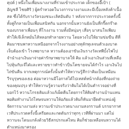
คุปต์ ) หนึ่งในเพื่อนนางงามที่ร่วมเข้าประกวด เด็กของอี๊เป้า (
อัญชลี ไชยศิริ ) ผู้คร่ำหวอดในวงการนางงามและมีเบื้องหลังค้าเนื้อ
สด ซึ่งได้รับรางวัลรองชนะเลิศอันดับ 1 หลังจากการประกวดครั้งนี้
ทั้งคู่ก็กลายเป็นเพื่อนสนิทกัน นอกจากนั้นหวานยังเป็นที่กรี๊ดกร๊าด
ของบรรดาเพื่อนๆ ที่โรงงาน รวมทั้งมีหนุ่มๆ เสี่ยๆ มาสนใจเพียบ
ทำให้เจ๊เล็กหมั่นไส้หลอกทำลายหวาน โดยลวงไปให้ยามข่มขืน ดีที่
คิมมาชนพาหวานหนีออกจากโรงงานอย่างทุลักทุเลจนตัวเองบาด
เจ็บต้องเข้า โรงพยาบาล หวานต้องเอาขันเงินรางวัลเทพีบั้งไฟไป
จำนำเอาเงินมาจ่ายค่ารักษาพยาบาลให้ คิม แล้วเอาเงินส่วนที่เหลือ
ไปหุ้นกับเจ๊ได๋และทรายขาวทำข้าวปิ่นโตขายจนได้กำไร เอาเงินไป
ไถ่ขันคืน จากเหตุการณ์ครั้งนั้นทำให้หวานรู้สึกว่าคิมเป็นเหมือน
วีรบุรุษของเธอ ต่อมาหวานมีโอกาสได้ไปเทสต์หน้ากล้องที่กองถ่าย
ของคุณปรุง ทำให้หวานรู้ความจริงว่าคิมไม่ได้เป็นตำรวจอย่างที่
บอกไว้ หวานโกรธคิมแล้วแก้เผ็ดคืนโดยการให้คิมทำงานบ้านแทน
พอคิมทำงานไถ่โทษจนหวานให้อภัยแล้วคิมก็หันมายึดตำแหน่งผู้
จัดการนางงามส่ง หวานเข้าประกวดนางงามสงกรานต์ บรรยากาศ
เวทีประกวดครั้งนี้เครียดและกดดันกว่าทุกๆ เวทีที่ผ่านมา แต่ไม่
หวานจะโดนแกล้งด้วยวิธีสกปรกแค่ไหน คิมก็ช่วยเหลือจนหวานได้
ตำแหน่งมาครอง