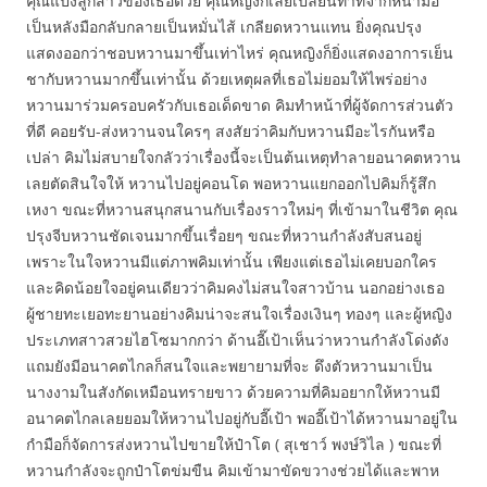
คุณแป้งลูกสาวของเธอด้วย คุณหญิงก็เลยเปลี่ยนท่าทีจากหน้ามือ
เป็นหลังมือกลับกลายเป็นหมั่นไส้ เกลียดหวานแทน ยิ่งคุณปรุง
แสดงออกว่าชอบหวานมาขึ้นเท่าไหร่ คุณหญิงก็ยิ่งแสดงอาการเย็น
ชากับหวานมากขึ้นเท่านั้น ด้วยเหตุผลที่เธอไม่ยอมให้ไพร่อย่าง
หวานมาร่วมครอบครัวกับเธอเด็ดขาด คิมทำหน้าที่ผู้จัดการส่วนตัว
ที่ดี คอยรับ-ส่งหวานจนใครๆ สงสัยว่าคิมกับหวานมีอะไรกันหรือ
เปล่า คิมไม่สบายใจกลัวว่าเรื่องนี้จะเป็นต้นเหตุทำลายอนาคตหวาน
เลยตัดสินใจให้ หวานไปอยู่คอนโด พอหวานแยกออกไปคิมก็รู้สึก
เหงา ขณะที่หวานสนุกสนานกับเรื่องราวใหม่ๆ ที่เข้ามาในชีวิต คุณ
ปรุงจีบหวานชัดเจนมากขึ้นเรื่อยๆ ขณะที่หวานกำลังสับสนอยู่
เพราะในใจหวานมีแต่ภาพคิมเท่านั้น เพียงแต่เธอไม่เคยบอกใคร
และคิดน้อยใจอยู่คนเดียวว่าคิมคงไม่สนใจสาวบ้าน นอกอย่างเธอ
ผู้ชายทะเยอทะยานอย่างคิมน่าจะสนใจเรื่องเงินๆ ทองๆ และผู้หญิง
ประเภทสาวสวยไฮโซมากกว่า ด้านอี๊เป้าเห็นว่าหวานกำลังโด่งดัง
แถมยังมีอนาคตไกลก็สนใจและพยายามที่จะ ดึงตัวหวานมาเป็น
นางงามในสังกัดเหมือนทรายขาว ด้วยความที่คิมอยากให้หวานมี
อนาคตไกลเลยยอมให้หวานไปอยู่กับอี๊เป้า พออี๊เป้าได้หวานมาอยู่ใน
กำมือก็จัดการส่งหวานไปขายให้ป๋าโต ( สุเชาว์ พงษ์วิไล ) ขณะที่
หวานกำลังจะถูกป๋าโตข่มขืน คิมเข้ามาขัดขวางช่วยได้และพาห