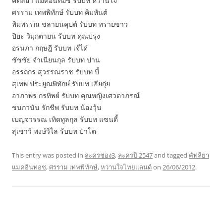
คัทลียา แมคอินทอช รับบท หวานใจ
ศรราม เทพพิทักษ์ รับบท คิมหันต์
พิมพรรณ ชลายนคุปต์ รับบท ทรายขาว
ปิยะ วิมุกตายน รับบท คุณปรุง
อรนภา กฤษฎี รับบท เจ๊ได๋
ชัชชัย จำเนียนกุล รับบท ปาน
อรรถกร สุวรรณราช รับบท บี้
สุเทพ ประยูณพิทักษ์ รับบท เฮียกุ่ย
อาภาพร กรทิพย์ รับบท คุณหญิงเศวตาภรณ์
ชนกวนัน รักชีพ รับบท น้องวุ้น
เบญจวรรณ เทิดทูลกุล รับบท แซนดี้
สุเชาว์ พงษ์วิไล รับบท ป๋าโต
This entry was posted in
ละครช่อง3
,
ละครปี 2547
and tagged
คัทลียา
แมคอินทอช
,
ศรราม เทพพิทักษ์
,
หวานใจไทยแลนด์
on
26/06/2012
.