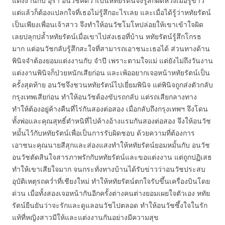
แต่งงานกับ อุรา อนวัชคิดว่าเป็นหทัยรัตน์จึงรู้สึกผิดหวังเมื่อรู้ข่าว
แต่แล้วก็ต้องแปลกใจที่เธอไม่รู้สึกอะไรเลย และเมื่อได้รู้ว่าหทัยรัตน์
เป็นเพียงเพื่อนเจ้าสาว จึงทำให้อนวัชโมโหปล่อยให้เขาเข้าใจผิด
เลยปลุกปล้ำหทัยรัตน์เมื่อเขาไปส่งเธอที่บ้าน หทัยรัตน์รู้สึกโกรธ
มาก แต่อนวัชกลับรู้สึกสะใจที่สามารถเอาชนะเธอได้ ส่วนทางด้าน
พินิจจำต้องยอมแต่งงานกับ จำปี เพราะตามใจแม่ แต่ยังไม่ถึงวันงาน
แต่งงานพินิจก็ป่วยหนักเสียก่อน และเพ้ออยากเจอหน้าหทัยรัตน์เป็น
ครั้งสุดท้าย อนวัชจึงชวนหทัยรัตน์ไปเยี่ยมพินิจ แต่พินิจถูกส่งตัวกลับ
กรุงเทพเสียก่อน ทำให้อนวัชต้องขับรถกลับ แต่รถเสียกลางทาง
ทำให้ต้องอยู่ค้างคืนที่ไร่กันสองต่อสอง เมื่อกลับถึงกรุงเทพฯ จึงโดน
ทั้งพ่อและคุณสุทธิ์ตำหนิที่ไปค้างอ้างแรมกันสองต่อสอง จึงให้อนวัช
หมั้นไว้กับหทัยรัตน์เพื่อเป็นการรับผิดชอบ ด้วยความที่ต้องการ
เอาชนะคุณนายสีสุกและส่องแสงทำให้หทัยรัตน์ยอมหมั้นกับ อนวัช
อนวัชตัดสินใจสารภาพรักกับหทัยรัตน์และขอแต่งงาน แต่ถูกปฏิเสธ
ทำให้เขาเสียใจมาก จนกระทั่งทางบ้านได้รับข่าวว่าอนวัชประสบ
อุบัติเหตุรถคว่ำที่เชียงใหม่ ทำให้หทัยรัตน์ตกใจรับขึ้นเครื่องบินโดย
ด่วน เมื่อทั้งสองเจอหน้ากันอีกครั้งต่างคนต่างยอมเผยใจตัวเอง หทัย
รัตน์ยืนยันว่าจะรักและดูแลอนวัชไปตลอด ทำให้อนวัชซึ้งใจในรัก
แท้ที่หญิงสาวมีให้และแต่งงานกันอย่างมีความสุข