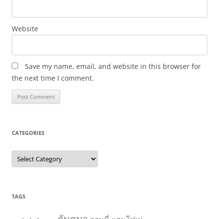
Website
Save my name, email, and website in this browser for
the next time I comment.
CATEGORIES
C
a
t
e
g
o
r
TAGS
i
e
s
กันตนา