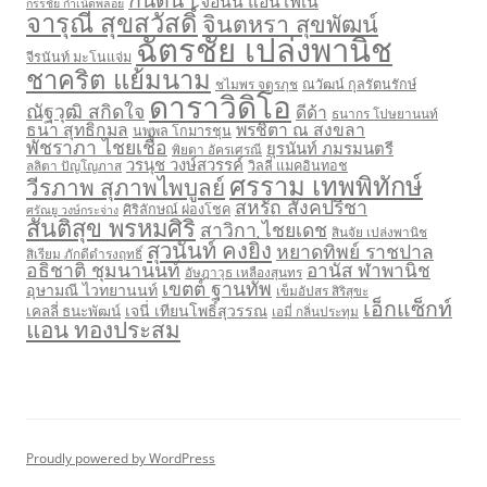
จอนนี่ แอนโฟเน่
กรรชัย กำเนิดพลอย
จารุณี สุขสวัสดิ์
จินตหรา สุขพัฒน์
ฉัตรชัย เปล่งพานิช
จีรนันท์ มะโนแจ่ม
ชาคริต แย้มนาม
ชไมพร จตุรภุช
ณวัฒน์ กุลรัตนรักษ์
ดาราวิดิโอ
ณัฐวุฒิ สกิดใจ
ดีด้า
ธนากร โปษยานนท์
ธนา สุทธิกมล
พรชิตา ณ สงขลา
นพพล โกมารชุน
พัชราภา ไชยเชื้อ
ยุรนันท์ ภมรมนตรี
พิยดา อัครเศรณี
วรนุช วงษ์สวรรค์
ลลิตา ปัญโญภาส
วิลลี่ แมคอินทอช
ศรราม เทพพิทักษ์
วีรภาพ สุภาพไพบูลย์
สหรัถ สังคปรีชา
ศิริลักษณ์ ผ่องโชค
ศรัณยู วงษ์กระจ่าง
สันติสุข พรหมศิริ
สาวิกา ไชยเดช
สินจัย เปล่งพานิช
สุวนันท์ คงยิ่ง
หยาดทิพย์ ราชปาล
สิเรียม ภักดีดำรงฤทธิ์
อธิชาติ ชุมนานนท์
อานัส ฬาพานิช
อัษฎาวุธ เหลืองสุนทร
เขตต์ ฐานทัพ
อุษามณี ไวทยานนท์
เข็มอัปสร สิริสุขะ
เอ็กแซ็กท์
เจนี่ เทียนโพธิ์สุวรรณ
เคลลี่ ธนะพัฒน์
เอมี่ กลิ่นประทุม
แอน ทองประสม
Proudly powered by WordPress