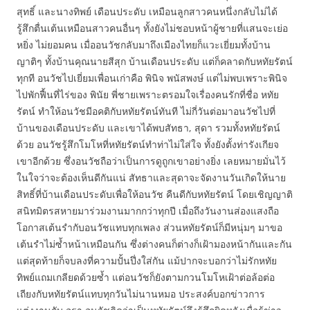
สุทธิ์ และนางทิพย์ เดือนประดับ เหมือนลูกสาวคนหนึ่งกลับไม่ได้
รู้สึกตื่นเต้นเหมือนสาวคนอื่นๆ ทั้งยังไม่ชอบหน้าผู้ชายที่แสนจะเย่อ
หยิ่ง ไม่ยอมคน เมื่ออนวัชกลับมาถึงเมืองไทยก็แวะเยี่ยมทั้งบ้าน
ญาติๆ ทั้งบ้านคุณนายสีสุก บ้านเดือนประดับ แต่ก็คลาดกับหทัยรัตน์
ทุกที อนวัชไปเยี่ยมเพื่อนเก่าคือ พินิจ พนัสพงษ์ แต่ไม่พบเพราะพินิจ
ไปพักฟื้นที่ไร่ของ พินัย พี่ชายเพราะตรอมใจเรื่องคนรักที่ชื่อ หทัย
รัตน์ ทำให้อนวัชมีอคติกับหทัยรัตน์ทันที ไม่กี่วันต่อมาอนวัชไปที่
บ้านของเดือนประดับ และเขาได้พบสัทธา, สุดา รวมทั้งหทัยรัตน์
ด้วย อนวัชรู้สึกโมโหที่หทัยรัตน์ทำท่าไม่ใส่ใจ ทั้งยังตั้งท่ารังเกียจ
เขาอีกด้วย ซึ่งอนวัชถือว่าเป็นการดูถูกเขาอย่างยิ่ง เลยหมายมั่นไว้
ในใจว่าจะต้องเห็นดีกันแน่ สัทธาและสุดาจะจัดงานวันเกิดให้นาย
สิทธิ์ที่บ้านเดือนประดับเพื่อให้อนวัช คืนดีกับหทัยรัตน์ โดยเชิญญาติ
สนิทมิตรสหายมาร่วมงานมากกว่าทุกปี เมื่อถึงวันงานส่องแสงถือ
โอกาสเต้นรำกับอนวัชแทบทุกเพลง ส่วนหทัยรัตน์ก็มีหนุ่มๆ มาขอ
เต้นรำไม่ซ้ำหน้าเหมือนกัน ซึ่งต่างคนก็ต่างก็เฝ้ามองหน้ากันและกัน
แต่สุดท้ายก็จบลงที่ความปั้นปึ่งใส่กัน แม้ปากจะบอกว่าไม่รักหทัย
ทิพย์แถมเกลียดด้วยซ้ำ แต่อนวัชก็ยังตามกวนโมโหเฝ้าต่อล้อต่อ
เถียงกับหทัยรัตน์แทบทุกวันไม่นานหมอ ประสงค์บอกข่าวการ