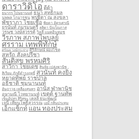
ดาราวิดิโอ
ดีด้า
ธนา สุทธิกมล
ธนากร โปษยานนท์
พรชิตา ณ สงขลา
นพพล โกมารชุน
พัชราภา ไชยเชื้อ
พิยดา อัครเศรณี
ยุรนันท์ ภมรมนตรี
ลลิตา ปัญโญภาส
วรนุช วงษ์สวรรค์
วิลลี่ แมคอินทอช
วีรภาพ สุภาพไพบูลย์
ศรราม เทพพิทักษ์
ศิริลักษณ์ ผ่องโชค
ศรัณยู วงษ์กระจ่าง
สหรัถ สังคปรีชา
สันติสุข พรหมศิริ
สาวิกา ไชยเดช
สินจัย เปล่งพานิช
สุวนันท์ คงยิ่ง
สิเรียม ภักดีดำรงฤทธิ์
หยาดทิพย์ ราชปาล
อธิชาติ ชุมนานนท์
อานัส ฬาพานิช
อัษฎาวุธ เหลืองสุนทร
เขตต์ ฐานทัพ
อุษามณี ไวทยานนท์
เคลลี่ ธนะพัฒน์
เข็มอัปสร สิริสุขะ
เจนี่ เทียนโพธิ์สุวรรณ
เอมี่ กลิ่นประทุม
แอน ทองประสม
เอ็กแซ็กท์