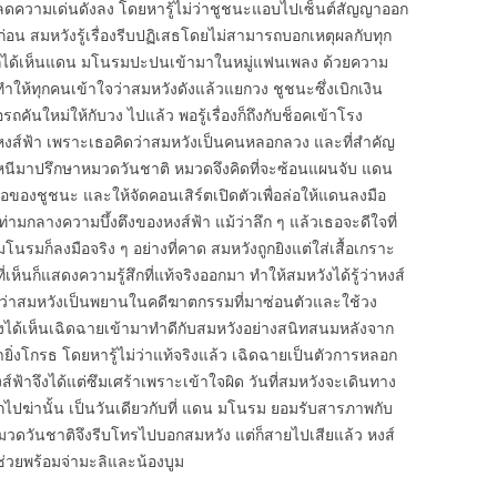
าจะลดความเด่นดังลง โดยหารู้ไม่ว่าชูชนะแอบไปเซ็นต์สัญญาออก
อน สมหวังรู้เรื่องรีบปฏิเสธโดยไม่สามารถบอกเหตุผลกับทุก
งก็ได้เห็นแดน มโนรมปะปนเข้ามาในหมู่แฟนเพลง ด้วยความ
ให้ทุกคนเข้าใจว่าสมหวังดังแล้วแยกวง ชูชนะซึ่งเบิกเงิน
ันใหม่ให้กับวง ไปแล้ว พอรู้เรื่องก็ถึงกับช็อคเข้าโรง
ับหงส์ฟ้า เพราะเธอคิดว่าสมหวังเป็นคนหลอกลวง และที่สำคัญ
วังหนีมาปรึกษาหมวดวันชาติ หมวดจึงคิดที่จะซ้อนแผนจับ แดน
ของชูชนะ และให้จัดคอนเสิร์ตเปิดตัวเพื่อล่อให้แดนลงมือ
กลางความบึ้งตึงของหงส์ฟ้า แม้ว่าลึก ๆ แล้วเธอจะดีใจที่
รมก็ลงมือจริง ๆ อย่างที่คาด สมหวังถูกยิงแต่ใส่เสื้อเกราะ
ี่เห็นก็แสดงความรู้สึกที่แท้จริงออกมา ทำให้สมหวังได้รู้ว่าหงส์
จริงว่าสมหวังเป็นพยานในคดีฆาตกรรมที่มาซ่อนตัวและใช้วง
ิ่งได้เห็นเฉิดฉายเข้ามาทำดีกับสมหวังอย่างสนิทสนมหลังจาก
ยิ่งโกรธ โดยหารู้ไม่ว่าแท้จริงแล้ว เฉิดฉายเป็นตัวการหลอก
้าจึงได้แต่ซึมเศร้าเพราะเข้าใจผิด วันที่สมหวังจะเดินทาง
อกไปฆ่านั้น เป็นวันเดียวกับที่ แดน มโนรม ยอมรับสารภาพกับ
 หมวดวันชาติจึงรีบโทรไปบอกสมหวัง แต่ก็สายไปเสียแล้ว หงส์
ช่วยพร้อมจ่ามะลิและน้องบูม