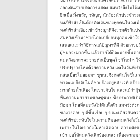
ออกเดินสายเปิดการแสดง สมหวังจึงไม่ได้ม
อีกเมื่อ มิ่งขวัญ วทัญญู นักร้องนำประจำ
หงส์ฟ้าจำเป็นต้องตัดเงินของทุกคนในวงเพื
หงส์ฟ้าลำเอียงเข้าข้างญาติจึงรวมตัวกันประ
สมหวังเข้ามาช่วยไกล่เกลี่ยจนทุกคนเข้าใ
เสนอแนะว่าวิธีการแก้ปัญหาที่ดี ด้วยการปร
ผู้ชมก็จะมากขึ้น แล้วรายได้ก็จะมากขึ้นต
สมหวังอาสาจะช่วยตัดเย็บชุดโชว์ใหม่ ๆ ให
ปรับปรุงวงใหม่ด้วยความหวัง แต่ในวันที่เร
กลับเบี้ยวไม่ยอมมา ชูชนะจึงตัดสินใจขึ้นเวท
ท่าจะแย่จึงจับไมค์ช่วยร้องอยู่หลังเวที ส
มากด้วยน้ำเสียง ไพเราะจับใจ และแม้ว่าผู้
พ้นความพยายามของชูชนะ ซึ่งประกาศเปิดต
มือชก โดยที่สมหวังไม่ทันตั้งตัว สมหวังดั
ของวงค่อย ๆ ดีขึ้นเรื่อย ๆ ขณะเดียวกันควา
หงส์ฟ้าประทับใจในความดีของสมหวังก็เริ่ม
เพราะในใจเขายังใฝ่หาเฉิดฉาย ความดังของส
เข้า ขอให้สมหวังเลิกร้องเพลง เนื่องจากเขา