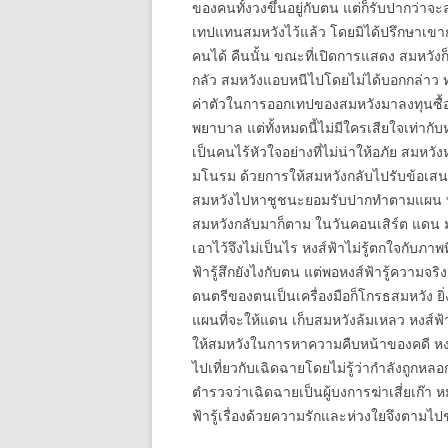
ของคนทั้งวงขึ้นอยู่กับตน แต่ก็รับปากว่
เทปแทนสมหวังไว้แล้ว โดยมิได้ปรึกษาเขาก่
คนได้ คืนนั้น ขณะที่เปิดการแสดง สมหวั
กลัว สมหวังแอบหนีไปโดยไม่ได้บอกกล่าว ทำ
ค่าตัวในการออกเทปของสมหวังมาลงทุนซื้อรถค
พยาบาล แต่ทั้งหมดนี้ไม่มีใครเสียใจเท่าก
เป็นคนไร้หัวใจอย่างที่ไม่น่าให้อภัย สมห
มโนรม ด้วยการให้สมหวังกลับไปรับข้อเสนอ
สมหวังไปหาชูชนะยอมรับปากทำตามแผน ท่าม
สมหวังกลับมาก็ตาม ในวันคอนเสิร์ต แดน มโน
เอาไว้จึงไม่เป็นไร หงส์ฟ้าไม่รู้ตกใจกับภาพท
ฟ้ารู้สึกยังไงกับตน แต่พอหงส์ฟ้ารู้ความ
ดนตรีของตนเป็นเครื่องมือก็โกรธสมหวัง ย
แผนที่จะให้แดน เก็บสมหวังล้มเหลว หงส์ฟ้า
ให้สมหวังในการหาความคืบหน้าของคดี หงส์ฟ
ไปเที่ยวกับเฉิดฉายโดยไม่รู้ว่ากำลังถูกหล
ตำรวจว่าเฉิดฉายเป็นผู้บงการฆ่าเสี่ยเก๊า
ฟ้ารู้เรื่องด้วยความรักและห่วงใยจึงตามไป