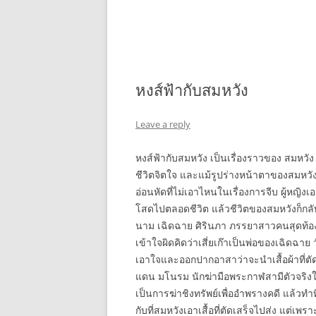
หงส์ฟ้ากับสมหวัง
Leave a reply
หงส์ฟ้ากับสมหวัง เป็นเรื่องราวของ สมหวัง เป
ชีวิตจิตใจ และแม้รูปร่างหน้าตาของสมหวั
อ่อนหัดที่ไม่เอาไหนในเรื่องการจีบ ผู้หญิ
โสดไปตลอดชีวิต แล้วชีวิตของสมหวังก็กลับมา
นาม เฉิดฉาย ศิรินภา ภรรยาสาวคนสุดท้องขอ
เข้าใจผิดคิดว่าเสี่ยเก๊าเป็นพ่อของเฉิดฉาย
เอาใจและออกปากอาสาว่าจะนำเสื้อผ้าที่ตัด
แดน มโนรม นักฆ่ามือพระกาฬสามีตัวจริงให
เป็นการฆ่าชิงทรัพย์เพื่ออำพรางคดี แล้วท
กับที่สมหวังเอาเสื้อที่ตัดเสร็จไปส่ง แต่เ