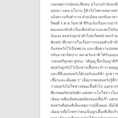
เจอเหตุการณ์ขณะที่แดน มโนรมกำลังลงมือสัง
ออกมา แดน มโนรม รู้ตัววิ่งไล่ตามหมายฆ่า
แจ้งความกับตำรวจ ฝ่ายเฉิดฉายกลับมาตามแผ
ก็พอดี ร.ต.ท.วันชาติ ที่รับแจ้งเรื่องจาก
ตนเองแกล้งทำเป็นเพิ่งกลับมาและตกใจกับเหตุ
นั่นเอง สมหวังถูกนำตัวไปสเก็ตหน้าคนร้าย 
พันหน้าที่เก่งกาจในเรื่องการปลอมตัวเข้าส
กันสมหวังไว้เป็นพยาน และเพื่อความปลอด
กลับมาฆ่าปิดปาก หมวดวันชาติ ได้รับมอบ
วงดนตรีลูกทุ่ง ชูชนะ วทัญญู ซึ่งเป็นญาติ
สมหวังถูกรับไว้เป็นช่างเสื้อประจำวง คอยดู
และที่นี่เองสมหวังได้เจอกับหงส์ฟ้า ลูกสา
เขี้ยวและเค็มสุด ๆ” เมื่อแรกพบสมหวังรู้สึกว่
ว่าสมหวังไม่ใช่ช่างซ่อมเสื้อทั่วไป นอกจากน
ที่มาคอยก้อร่อก้อติก แต่เพราะไม่ใช่สาวใน
เฉิดฉายคือเมียคนสุดท้องของเสี่ยเก๊า แต่เข
สมหวังคือคนที่เห็นเหตุการณ์ทั้งหมด เมื่อได
เฉิดฉายจึงโกหกว่าตนเป็นลูกเลี้ยงที่เสี่ยเก
บอก เฉิดฉายจึงหลอกนัดให้สมหวังมาหาตนอีกค