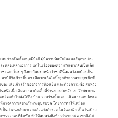
็นช่างตัดเสื้อหนุ่มฝีมือดี ผู้มีความพิสมัยในดนตรีลูกทุ่งเป็น
งจะหล่อเหลาเอาการ แต่ในเรื่องของความรักเขากลับเป็นเด็ก
งเอาซะเลย ใคร ๆ จึงพากันตราหน้าว่าชาตินี้สมหวังจะต้องเป็น
มีชีวิตชีวาขึ้นมา เมื่อเขาเกิดไปปิ๊งลูกค้าสาวสวยสุดเซ็กซี่
ง เสี่ยเก๊า เจ้าของกิจการห้องเย็น และด้วยความซื่อ สมหวัง
 วันหนึ่งเมื่อเฉิดฉายมาตัดเสื้อที่ร้านของสมหวัง เขาจึงพยายาม
เสร็จแล้วไปส่งให้ถึง บ้าน ระหว่างนั้นเอง…เฉิดฉายแอบติดต่อ
้มาจัดการเสี่ยวเก๊าหวังฮุบสมบัติ โดยการทำให้เหมือน
ำทีเป็นว่าตนกลับมาเจอแล้วแจ้งตำรวจ ในวันลงมือ เป็นวันเดียว
พราะการจราจรที่ติดขัด ทำให้สมหวังถึงช้ากว่าเวลานัด เขาจึงไป