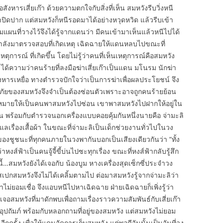
หารเสี่ยเก๊า ด้วยความตกใจกับสิ่งที่เห็น สมหวังรีบวิ่งหนี
ปิดปาก แต่สมหวังก็หนีรอดมาได้อย่างหวุดหวิด แล้วรีบเข้า
นที่วางไว้จึงได้รู้จากแดนว่า มีคนเข้ามาเห็นแล้วหนีไปได้
นำกำลังมาตรวจสอบที่เกิดเหตุ เฉิดฉายให้แดนหลบไปขณะที่
การณ์ ที่เกิดขึ้น โดยไม่รู้ว่าคนที่เห็นเหตุการณ์คือสมหวัง
ได้ความว่าคนร้ายที่ลงมือฆ่าเสี่ยเก๊าเป็นแดน มโนรม นักฆ่า
ังหารเหยื่อ ทางตำรวจปักใจว่าเป็นการฆ่าเพื่อผลประโยชน์ จึง
ภัยของสมหวังจึงจำเป็นต้องซ่อนตัวเพราะอาจถูกคนร้ายย้อน
หมายให้เป็นคนพาสมหวังไปซ่อน เขาพาสมหวังไปฝากให้อยู่ใน
กัน พร้อมกับตำรวจนอกเครื่องแบบคอยคุ้มกันหนึ่งนายคือ จ่ามะลิ
แลเรื่องเสื้อผ้า ในขณะที่จ่ามะลิเป็นเด็กช่วยงานทั่วไปในวง
วของชูชนะที่ทุกคนภายในวงพากันบอกเป็นเสียงเดียวกันว่า “ทั้ง
าหงส์ฟ้าเป็นคนจู้จี้ขี้บ่นไปซะทุกเรื่อง ขณะที่หงส์ฟ้ากลับรู้สึก
ี้…สมหวังยังได้เจอกับ น้องบูม หางเครื่องสุดเซ็กซี่ประจำวง
สเปกสมหวังจึงไม่ได้เคลิ้มตามไป ต่อมาสมหวังรู้จากจ่ามะลิว่า
าไม่ยอมเชื่อ จึงแอบหนีไปหาเฉิดฉาย ฝ่ายเฉิดฉายก็เพิ่งรู้ว่า
้เจอสมหวังที่มาดักพบเพื่อถามเรื่องราวความสัมพันธ์กับเสี่ยเก๊า
๊าอุปถัมภ์ พร้อมกับหลอกถามที่อยู่ของสมหวัง แต่สมหวังไม่ยอม
รั้ง เพื่อให้แดนจัดการเก็บสมหวัง แต่พอดีวันนั้นเป็นวันที่วง