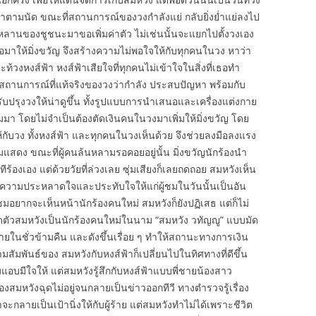
าตามนัด ขณะที่สถานการณ์ของวงกำลังแย่ กลับยิ่งย่ำแย่ลงไป
วงหลานของชูชนะมาขอเพิ่มค่าตัว ไม่เช่นนั้นจะแยกไปตั้งวงเอง
่อมาให้มิ่งขวัญ จึงสร้างความไม่พอใจให้กับทุกคนในวง หาว่า
ท้วงหงส์ฟ้า หงส์ฟ้าเสียใจที่ทุกคนไม่เข้าใจในสิ่งที่เธอทำ
จสถานการณ์ที่แท้จริงของวงว่ากำลัง ประสบปัญหา พร้อมกับ
ับปรุงวงให้น่าดูขึ้น ทั้งรูปแบบการนำเสนอและเครื่องแต่งกาย
ามมา โดยไม่จำเป็นต้องตัดเงินคนในวงมาเพิ่มให้มิ่งขวัญ โดย
้กับวง ทั้งหงส์ฟ้า และทุกคนในวงเห็นด้วย จึงช่วยลงมือลงแรง
ิ่มแสดง ขณะที่ผู้คนล้นหลามรอคอยอยู่นั้น มิ่งขวัญนักร้องนำ
ีร้องเอง แต่ด้วยวัยที่ล่วงเลย ซุ่มเสียงก็เลยถดถอย สมหวังเห็น
ร้างความประหลาดใจและประทับใจให้แก่ผู้ชมในวันนั้นเป็นอัน
ชมอยากจะเห็นหน้านักร้องคนใหม่ สมหวังก็ยังปฏิเสธ แต่ก็ไม่
ัวสมหวังเป็นนักร้องคนใหม่ในนาม “สมหวัง วทัญญู” แบบมัด
งภายในชั่วข้ามคืน และดังขึ้นเรื่อย ๆ ทำให้สถานะทางการเงิน
มสัมพันธ์ของ สมหวังกับหงส์ฟ้าก็เปลี่ยนไปในทิศทางที่ดีขึ้น
แอบมีใจให้ แต่สมหวังรู้สึกกับหงส์ฟ้าแบบพี่ชายน้องสาว
มหวังฉุดไม่อยู่จนกลายเป็นข่าวออกทีวี ทางตำรวจรู้เรื่อง
จะกลายเป็นเป้านิ่งให้กับผู้ร้าย แต่สมหวังทำไม่ได้เพราะชีวิต