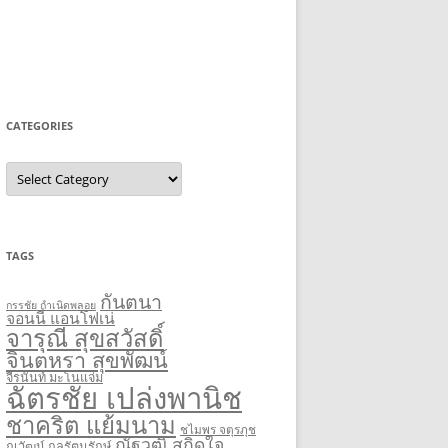
CATEGORIES
Categories
TAGS
กันตนา
กรรชัย กำเนิดพลอย
จอนนี่ แอนโฟเน่
จารุณี สุขสวัสดิ์
จินตหรา สุขพัฒน์
จีรนันท์ มะโนแจ่ม
ฉัตรชัย เปล่งพานิช
ชาคริต แย้มนาม
ชไมพร จตุรภุช
ณัฐวุฒิ สกิดใจ
ณวัฒน์ กุลรัตนรักษ์