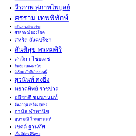
วีรภาพ สุภาพไพบูลย์
ศรราม เทพพิทักษ์
ศรัณยู วงษ์กระจ่าง
ศิริลักษณ์ ผ่องโชค
สหรัถ สังคปรีชา
สันติสุข พรหมศิริ
สาวิกา ไชยเดช
สินจัย เปล่งพานิช
สิเรียม ภักดีดำรงฤทธิ์
สุวนันท์ คงยิ่ง
หยาดทิพย์ ราชปาล
อธิชาติ ชุมนานนท์
อัษฎาวุธ เหลืองสุนทร
อานัส ฬาพานิช
อุษามณี ไวทยานนท์
เขตต์ ฐานทัพ
เข็มอัปสร สิริสุขะ