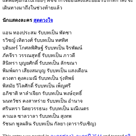
แต่พอคุยกันไปเรื่อยๆ พัชชาก็ใจอ่อนลงและยอมรับรักที่กำลัง จะ
เดินทางมาถึงในช่วงท้ายแล้ว
นักแสดงละคร
สุดดวงใจ
แอน ทองประสม รับบทเป็น พัดชา
รวิชญ์ เทิดวงศ์ รับบทเป็น ทศทิศ
บดินทร์ โกศลพิศิษฐ์ รับบทเป็น จิรพัฒน์
ภัคจีรา วรรณสุทธิ์ รับบทเป็น ภาวดี
สินิทรา บุญยศักดิ์ รับบทเป็น ลักขณา
พิมพ์ผกา เสียงสมบุญ รับบทเป็น แสงเดือน
ดวงตา ตุงคะมณี รับบทเป็น รุ่งทิพย์
พิสมัย วิไลศักดิ์ รับบทเป็น เพ็ญศรี
อภิชาติ หาลำเจียก รับบทเป็น พงษ์ฤทธิ์
นนทวัชร คงสาหร่าย รับบทเป็น อำนาจ
ศรินทรา นิตยวรรธนะ รับบทเป็น มณีเนตร
คาเมล ซาลวาลา รับบทเป็น สุเทพ
รัชนก พูลผลิน รับบทเป็น กัลยา (ดารารับเชิญ)