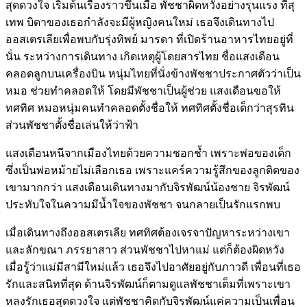
สุดดวงใจ เริ่มต้นเรื่องราวขึ้นเมื่อ พัชชาผิดหวังอย่างรุนแรง ที่สุ
เทพ บิดาของเธอกำลังจะมีผู้หญิงคนใหม่ เธอจึงเดินทางไป
ออสเตรเลียเพื่อพบกับรุ่งทิพย์ มารดา ที่เปิดร้านอาหารไทยอยู่ที่
นั่น ระหว่างการเดินทาง เกิดเหตุผู้โดยสารไทย ชื่อแสงเดือน
คลอดลูกบนเครื่องบิน หนุ่มไทยที่นั่งข้างพัชชาประกาศตัวว่าเป็น
หมอ ช่วยทำคลอดให้ โดยมีพัชชาเป็นผู้ช่วย แสงเดือนขอให้
ทศทิศ หมอหนุ่มคนทำคลอดตั้งชื่อให้ ทศทิศตั้งชื่อเด็กว่าสุรทิน
ส่วนพัชชาตั้งชื่อเล่นให้ว่าฟ้า
แสงเดือนหนีจากเมืองไทยด้วยความชอกช้ำ เพราะพ่อของเด็ก
ซึ่งเป็นพ่อหม้ายไม่เลือกเธอ เพราะแคร์ความรู้สึกของลูกติดของ
เขามากกว่า แสงเดือนเดินทางมากับจิรพัฒน์น้องชาย จิรพัฒน์
ประทับใจในความมีน้ำใจของพัชชา จนกลายเป็นรักแรกพบ
เมื่อเดินทางถึงออสเตรเลีย ทศทิศต้องเจรจาปัญหาระหว่างเขา
และลักขณา ภรรยาสาว ส่วนพัชชาไปหาแม่ แต่ก็ต้องผิดหวัง
เมื่อรู้ว่าแม่มีสามีใหม่แล้ว เธอจึงไปอาศัยอยู่กับภาวดี เพื่อนที่เธอ
รักและสนิทที่สุด ด้านจิรพัฒน์ก็ตามดูแลพัชชาเต็มที่เพราะเขา
หลงรักเธอสุดดวงใจ แต่พัชชาคิดกับจิรพัฒน์แค่ความเป็นเพื่อน