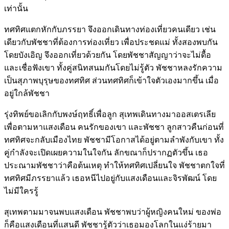
เท่านั้น
ทศทิศแตกหักกับภรรยา จึงออกเดินทางท่องเที่ยวคนเดียว เช่น
เดียวกับพัชชาที่ต้องการท่องเที่ยว เพื่อประชดแม่ ทั้งสองพบกัน
โดยบังเอิญ จึงออกเที่ยวด้วยกัน โดยพัชชาสัญญาว่าจะไม่ดื้อ
และเชื่อฟังเขา ทั้งคู่สนิทสนมกันโดยไม่รู้ตัว พัชชาหลงรักความ
เป็นสุภาพบุรุษของทศทิศ ส่วนทศทิศก็เข้าใจตัวเองมากขึ้น เมื่อ
อยู่ใกล้พัชชา
รุ่งทิพย์ขอเลิกกับพงษ์ฤทธิ์เพื่อลูก สุเทพเดินทางมาออสเตรเลีย
เพื่อตามหาแสงเดือน คนรักของเขา และพัชชา ลูกสาวคืนก่อนที่
ทศทิศจะกลับเมืองไทย พัชชามีโอกาสได้อยู่ตามลำพังกับเขา ทั้ง
คู่กำลังจะเปิดเผยความในใจกัน ลักขณาก็ปรากฏตัวขึ้น เธอ
ประณามพัชชาว่าคือต้นเหตุ ทำให้ทศทิศเปลี่ยนใจ พัชชาตกใจที่
ทศทิศมีภรรยาแล้ว เธอหนีไปอยู่กับแสงเดือนและจิรพัฒน์ โดย
ไม่มีใครรู้
สุเทพตามมาจนพบแสงเดือน พัชชาพบว่าผู้หญิงคนใหม่ ของพ่อ
ก็คือแสงเดือนที่แสนดี พัชชารู้ตัวว่าเธอมองโลกในแง่ร้ายมา