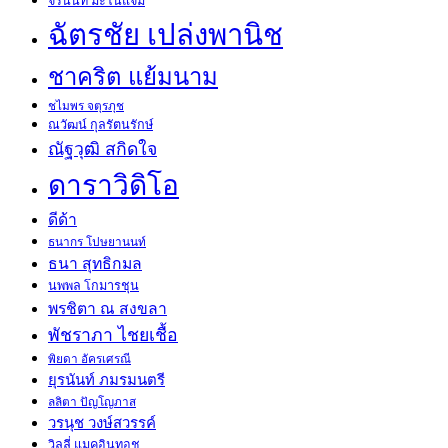
จีรนันท์ มะโนแจ่ม
ฉัตรชัย เปล่งพานิช
ชาคริต แย้มนาม
ชไมพร จตุรภุช
ณวัฒน์ กุลรัตนรักษ์
ณัฐวุฒิ สกิดใจ
ดาราวิดิโอ
ดีด้า
ธนากร โปษยานนท์
ธนา สุทธิกมล
นพพล โกมารชุน
พรชิตา ณ สงขลา
พัชราภา ไชยเชื้อ
พิยดา อัครเศรณี
ยุรนันท์ ภมรมนตรี
ลลิตา ปัญโญภาส
วรนุช วงษ์สวรรค์
วิลลี่ แมคอินทอช