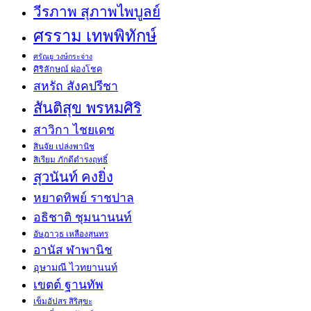
วีรภาพ สุภาพไพบูลย์
ศรราม เทพพิทักษ์
ศรัณยู วงษ์กระจ่าง
ศิริลักษณ์ ผ่องโชค
สหรัถ สังคปรีชา
สันติสุข พรหมศิริ
สาวิกา ไชยเดช
สินจัย เปล่งพานิช
สิเรียม ภักดีดำรงฤทธิ์
สุวนันท์ คงยิ่ง
หยาดทิพย์ ราชปาล
อธิชาติ ชุมนานนท์
อัษฎาวุธ เหลืองสุนทร
อานัส ฬาพานิช
อุษามณี ไวทยานนท์
เขตต์ ฐานทัพ
เข็มอัปสร สิริสุขะ