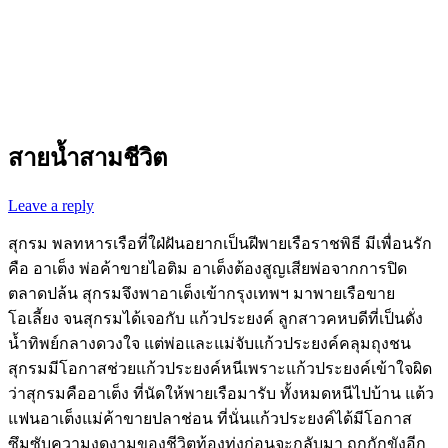
สายน้ำสามชีวิต
Leave a reply
สุกรม พลทหารเรือที่ใฝ่ฝันอยากเป็นฝีพายเรือราชพิธี มีเพื่อนรัก
คือ อาเต็ง พ่อค้าขายไอติม อาเต็งต้องสูญเสียพ่อจากการปิด
ตลาดปล้น สุกรมจึงพาอาเต็งเข้ากรุงเทพฯ มาพายเรือขาย
โอเลี้ยง จนสุกรมได้เจอกับ แก้วประยงค์ ลูกสาวคหบดีที่เป็นดั่ง
น้ำทิพย์กลางดวงใจ แต่พ่อและแม่จับแก้วประยงค์คลุมถุงชน
สุกรมมีโอกาสช่วยแก้วประยงค์หนีเพราะแก้วประยงค์เข้าใจผิด
ว่าสุกรมคืออาเต็ง ที่นัดให้พายเรือมารับ ทั้งหมดหนีไปบ้าน แต้ว
แฟนอาเต็งแม่ค้าขายปลาช่อน ที่นั่นแก้วประยงค์ได้มีโอกาส
ซึมซับความงดงามของชีวิตท้องทุ่งก่อนจะกลับมา ถูกกักขังอีก