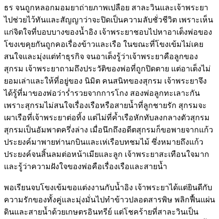
ธร จนถูกหลอกมอมยาถ่ายภาพเปลือย สาละวินและเจ้าพระยา
ไปช่วยไว้ทันและสัญญาว่าจะปิดเป็นความลับชั่วชีวิต เพราะเห็น
แก่จิตใจที่บอบบางของน้ำอิง เจ้าพระยาชอบไปหาอาเต็งพ่อของ
โขงเขคุยกันถูกคอเรื่องข้าวและเรือ ในขณะที่โขงเข้มไม่เคย
สนใจและมุ่งแต่ทำธุรกิจ จนอาเต็งรู้ว่าเจ้าพระยาคือลูกของ
สุกรม เจ้าพระยาถามถึงประวัติของพ่อที่ถูกปิดตาย แต่อาเต็งไม่
ยอมเล่าและให้ที่อยู่ของ นิมิต คนสนิทของสุกรม เจ้าพระยาจึง
ได้รู้ที่มาของพ่อว่าร่ำรวยจากการโกง สองพ่อลูกทะเลาะกัน
เพราะสุกรมไม่สนใจเรื่องเรือหรือสายน้ำที่ลูกชายรัก สุกรมจะ
เผาเรือที่เจ้าพระยาต่อทิ้ง แต่ไม่ที่ค้ำเรือหักทับลงกลางตัวสุกรม
สุกรมเป็นอัมพาตครึ่งล่าง เมื่อนึกถึงอดีตสุกรมก็ขอพายจากแก้ว
ประยงค์มาพายท่านกบินและเห่เรือบทชมไม้ ซึ่งหมายถึงแก้ว
ประยงค์จนสิ้นลมต่อหน้าเมียและลูก เจ้าพระยาสะเทือนใจมาก
และรู้ว่าความฝังใจของพ่อคือเรื่องเรือและสายน้ำ
พอเรียนจบโขงเข้มขอแต่งงานกับน้ำอิง เจ้าพระยาได้แต่ยินดีกับ
ความรักของทั้งคู่และมุ่งมั่นไปทำข้าวปลอดสารพิษ พลิกฟื้นแผ่น
ดินและสายน้ำด้วยเกษตรอินทรีย์ แต่โชคร้ายที่สาละวินเป็น