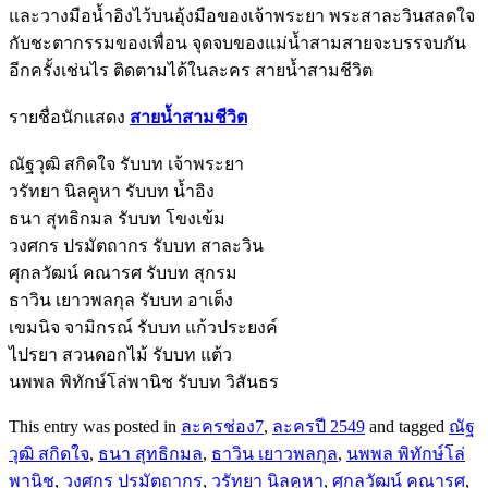
และวางมือน้ำอิงไว้บนอุ้งมือของเจ้าพระยา พระสาละวินสลดใจ
กับชะตากรรมของเพื่อน จุดจบของแม่น้ำสามสายจะบรรจบกัน
อีกครั้งเช่นไร ติดตามได้ในละคร สายน้ำสามชีวิต
รายชื่อนักแสดง
สายน้ำสามชีวิต
ณัฐวุฒิ สกิดใจ รับบท เจ้าพระยา
วรัทยา นิลคูหา รับบท น้ำอิง
ธนา สุทธิกมล รับบท โขงเข้ม
วงศกร ปรมัตถากร รับบท สาละวิน
ศุกลวัฒน์ คณารศ รับบท สุกรม
ธาวิน เยาวพลกุล รับบท อาเต็ง
เขมนิจ จามิกรณ์ รับบท แก้วประยงค์
ไปรยา สวนดอกไม้ รับบท แต้ว
นพพล พิทักษ์โล่พานิช รับบท วิสันธร
This entry was posted in
ละครช่อง7
,
ละครปี 2549
and tagged
ณัฐ
วุฒิ สกิดใจ
,
ธนา สุทธิกมล
,
ธาวิน เยาวพลกุล
,
นพพล พิทักษ์โล่
พานิช
,
วงศกร ปรมัตถากร
,
วรัทยา นิลคูหา
,
ศุกลวัฒน์ คณารศ
,