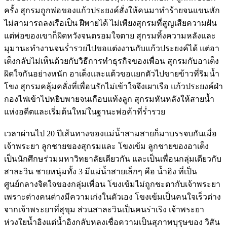
ครั้ง สุกรมถูกพ่อของแก้วประยงค์สั่งให้คนมาทำร้ายจนแขนหัก
ไม่สามารถลงเรือเป็น ฝีพายได้ ไม่เพียงสุกรมที่สูญเสียความฝัน
แต่พ่อของเขาก็ผิดหวังจนตรอมใจตาย สุกรมทิ้งความหลังและ
มุมานะทำงานจนร่ำรวยไปขอแต่งงานกับแก้วประยงค์ได้ แต่อา
เต็งกลับไม่เห็นด้วยกับวิธีการทำธุรกิจของเพื่อน สุกรมกับอาเต็ง
ผิดใจกันอย่างหนัก อาเต็งและแต้วขอแยกตัวไปขายข้าวที่ริมน้ำ
โขง สุกรมคลุ้มคลั่งที่เพื่อนรักไม่เข้าใจจึงเผาเรือ แก้วประยงค์ฝ่า
กองไฟเข้าไปหยิบพายจนเกือบแท้งลูก สุกรมหันหลังให้สายน้ำ
แห่งอดีตและเริ่มต้นใหม่ในฐานะพ่อค้าที่ร่ำรวย
เวลาผ่านไป 20 ปีเส้นทางของแม่น้ำสามสายก็มาบรรจบกันเมื่อ
เจ้าพระยา ลูกชายของสุกรมและ โขงเข้ม ลูกชายของอาเต็ง
เป็นนักศึกษร่วมมหาวิทยาลัยเดียวกัน และเป็นเพื่อนกลุ่มเดียวกับ
สาละวิน ชายหนุ่มทั้ง 3 มีแม่น้ำสายเล็กๆ คือ น้ำอิง ที่เป็น
ศูนย์กลางจิตใจของกลุ่มเพื่อน โขงเข้มไม่ถูกชะตากับเจ้าพระยา
เพราะต่างคนต่างมีความเก่งในตัวเอง โขงเข้มเป็นคนใจเร็วต่าง
จากเจ้าพระยาที่สุขุม ส่วนสาละวินเป็นคนร่าเริง เจ้าพระยา
ห่วงใยน้ำอิงแต่น้ำอิงกลับหลงเชื่อความเป็นสุภาพบุรุษของ วิสัน