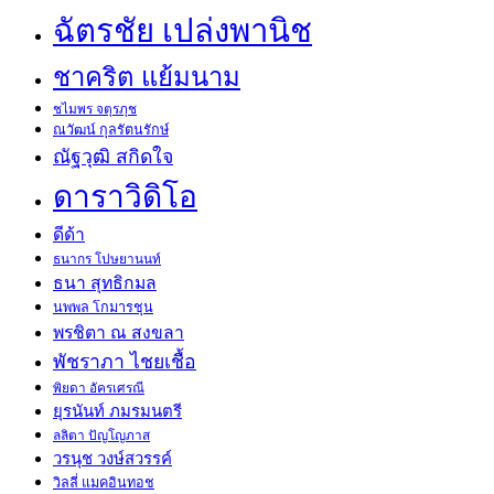
ฉัตรชัย เปล่งพานิช
ชาคริต แย้มนาม
ชไมพร จตุรภุช
ณวัฒน์ กุลรัตนรักษ์
ณัฐวุฒิ สกิดใจ
ดาราวิดิโอ
ดีด้า
ธนากร โปษยานนท์
ธนา สุทธิกมล
นพพล โกมารชุน
พรชิตา ณ สงขลา
พัชราภา ไชยเชื้อ
พิยดา อัครเศรณี
ยุรนันท์ ภมรมนตรี
ลลิตา ปัญโญภาส
วรนุช วงษ์สวรรค์
วิลลี่ แมคอินทอช