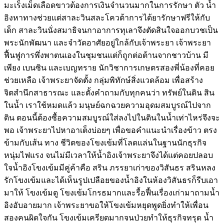
มะเร็งเม็ดเลือดขาวต้องการเงินจำนวนมากในการรักษา ตัว น้ำ
อิงหาทางช่วยแต่สาละวินสละโควต้าการได้ยารักษาฟรีให้กับ
เด็ก สาละวินนั่งสมาธิจนกาอาการทุเลาจึงตัดสินใจออกบวชเป็น
พระนักพัฒนา และจำวัดอาศัยอยู่ใกล้กับเจ้าพระยา เจ้าพระยา
ฟื้นฟูการพึ่งพาตนเองในชุมชนแต่ก็ถูกต่อต้านจากชาวบ้าน มี
เพียง เบนซิน และเบญทราย นักวิชาการเกษตรสองพี่น้องที่คอย
ช่วยเหลือ เจ้าพระยาจัดตั้ง กลุ่มพิทักษ์สิ่งแวดล้อม เพื่อสร้าง
จิตสำนึกสาธารณะ และตั้งคำถามกับทุกคนว่า ทรัพย์ในดิน สิน
ในน้ำ เราใช้หมดแล้ว มนุษย์ฉกฉวยความอุดมสมบูรณ์ไปจาก
ดิน ตอนนี้ต้องซื้อความสมบูรณ์ใส่ลงไปในดินในน้ำเท่าไหร่จึงจะ
พอ เจ้าพระยาไปหาอาเต็งบ่อยๆ เพื่อขอคำแนะนำเรื่องข้าว ตรง
ข้ามกับเส้น ทาง ชีวิตของโขงเข้มที่โลดแล่นในฐานนักธุรกิจ
หนุ่มไฟแรง จนไม่มีเวลาให้น้ำอิงเจ้าพระยาจึงได้แต่คอยปลอบ
ใจน้ำอิงโขงเข้มมีคู่ค้าคือ สริน ภรรยาเก่าของวิสันธร สรินหลง
รักโขงเข้มและได้เห็นรูปเปลือยของน้ำอิงในห้องวิสันธรก็รีบเอา
มาให้ โขงเข้มดู โขงเข้มโกรธมากและรื้อฟื้นเรื่องเก่ามาถามน้ำ
อิงอับอายมาก เจ้าพระยาขอให้โขงเข้มหยุดพูดยิ่งทำให้เพื่อน
สองคนผิดใจกัน โขงเข้มเครียดมากจนป่วยทำให้ธุรกิจทรุด น้ำ