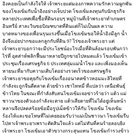
อิงคอยเป็นกำลังใจให้ เจ้าพระยแต่มองภาพความรักความผูกพัน
ของโขงเข้มกับน้ำอิงอย่างเจ็บปวด โขงเข้มลงทุนกับนักธุรกิจ
หลายประเทศเพื่อซื้อที่ดินรอบๆ หมู่บ้านที่เจ้าพระยาทำเกษตร
อินทรีย์ สาละวินขอบิณฑบาตที่ดินแต่ก็ไม่เป็นผล ความ
บาดหมางของเพื่อนรุนแรงขึ้นเมื่อโขงเข้มขอให้น้ำอิงมีลูก น้ำ
อิงจึงเอ่ยปากขอแลกลูกกับที่ดิน 97 ไร่ของเจ้าพระยา แต่
เจ้าพระยาบอกว่าจะมีประโยชน์อะไรเมื่อที่ดินล้อมรอบพันกว่า
ไร่ที่ อุตส่าห์พลิกฟื้นมาหลายปีถูกขายไปหมดแล้ว โขงเข้มเข้า
ประชุมเรื่องเศรษฐกิจ 6 ประเทศลุ่มแม่น้ำโขง และเพิ่งมองเห็น
หายนะที่มากับความเติบโตอย่างรวดเร็วของเศรษฐกิจ
เจ้าพระยาขอคุยกับโขงเข้มเรื่องอนาคตข้าวหอมมะลิไทยที่
กำลังจะถูกจีนตีตลาด ด้วยข้าว เชาไทหมี่ ที่แปลว่า เหนือพันธุ์
ข้าวไทย ในขณะที่กำลังสับสนโขงเข้มเจอข่าวร้ายว่า แต้ว แม่
ชาวนาของตัวเองกำลังจะตาย แต้วเสียดายที่ไม่ได้อยู่เห็นหน้า
หลานจึงปลดสร้อยข้อมือรูปเม็ดข้าวให้กับ โขงเข้ม โขงเข้ม
ร้องไห้และขอโทษที่ไม่เคยยอมรับว่าแม่เป็นชาวนา โขงเข้มรีบ
ไปหาเจ้าพระยาเพราะตัดสินใจแล้ว แต่ไม่ทันที่คนร้ายลอบยิง
เจ้าพระยา โขงเข้มเอาตัวขวางกระสุนแทน โขงเข้มกำรวงข้าว