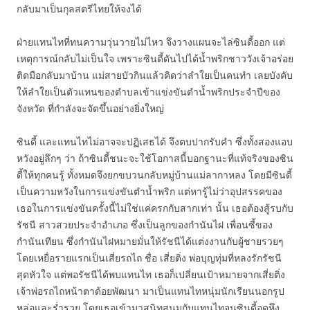
กลับมาเป็นกุลสตรีไทยให้จงได้
ฝ่ายแทนไทที่ทนความวุ่นวายไม่ไหว จึงวางแผนจะไล่ซินดี้ออก แต่
เหตุการณ์กลับไม่เป็นใจ เพราะซินดี้ดันไปได้น้ำพริกชาววังเจ้าอร่อย
ติดมือกลับมาบ้าน แม่สายบัวกินแล้วคิดว่าลำใยเป็นคนทำ เลยบังคับ
ให้ลำใยเป็นตัวแทนของตำบลเข้าแข่งขันตำน้ำพริกประจำปีของ
จังหวัด ที่กำลังจะจัดขึ้นอย่างยิ่งใหญ่
ซินดี้ และแทนไทไม่อาจจะปฏิเสธได้ จึงตบปากรับคำ ซึ่งทั้งสองแอบ
หวังอยู่ลึกๆ ว่า ถ้าซินดี้ชนะจะใช้โอกาสนี้บอกฐานะที่แท้จริงของซิน
ดี้ให้ทุกคนรู้ ทั้งหมดจึงยกขบวนกลับหมู่บ้านแม่ลากาหลง โดยมีซินดี้
เป็นความหวังในการแข่งขันตำน้ำพริก แต่หารู้ไม่ว่าอุปสรรคของ
เธอในการแข่งขันครั้งนี้ไม่ใช่แค่ครกกับสากเท่า นั้น เธอต้องสู้รบกับ
รัชนี สาวสวยประจำอำเภอ ซึ่งเป็นลูกของกำนันไฝ เพื่อนซี้ของ
กำนันเทียน ซึ่งกำนันไฝหมายมั่นให้รัชนีได้แต่งงานกับผู้ชายรวยๆ
โดยเหยื่อรายแรกเป็นเสี่ยรถไถ ชื่อ เสี่ยติ่ง พ่อบุญทุ่มที่หลงรักรัชนี
สุดหัวใจ แต่พอรัชนีได้พบแทนไท เธอก็เปลี่ยนเป้าหมายจากเสี่ยติ่ง
เจ้าพ่อรถไถหน้าตาด้อยพัฒนา มาเป็นแทนไทหนุ่มนักเรียนนอกรูป
หล่อและร่ำรวย โดยเธอเข้ามาสนิทสนมกับแทนไทจนซินดี้อดหึง