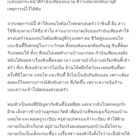
เบสบอลกระหน่ำตีกำนันเทียนจนน่วม ดีว่าแทนไทกลับมายุติ
เหตุการณ์ไว้ได้ทัน
จากเหตุการณ์นี้ ทำให้แทนไทต้องโกหกครอบครัวว่าซินดี้ คือ สาว
ใช้ที่เข่งหามาให้ชื่อ ลำใย ส่วนอาการบาดเจ็บของกำนันเทียนทำให้
ครอบครัวของแทนไทต้องพักอยู่ที่กรุงเทพฯ ต่อ ชีวิตคู่ของแทนไท
และซินดี้จึงตกอยู่ในภาวะวิกฤต ทั้งสองต้องแยกห้องกันอยู่ ซินดี้ต้อง
รับบทคนใช้ ทั้งๆ ที่เธอไม่เคยทำงานบ้านมาก่อน กำนันเทียนเลยยิ่ง
หมั่นไส้คอยหาเรื่องซินดี้ตลอดเวลา แม่สายบัวก็เอาแต่เรียกซินดี้เข้า
ครัว ทั้งๆ ที่เธอทำอาหารไม่เป็น ด้านไอ้หมึกก็หวังจะเคลมซินดี้ทุก
ครั้งที่มีโอกาส แทนไท และซินดี้ จึงไม่เป็นอันกินอันนอน เพราะต้อง
คอยแก้ไขสถานการณ์คับขันต่างๆ ที่เกิดขึ้น เพราะความจุ้นจ้าน
และความเข้าใจผิดของครอบครัว
ทองทิวเป็นคนที่มีปัญหากับซินดี้น้อยที่สุด แต่เขากลับไปตกหลุมรัก
ฝ้าย เด็กสาวข้างบ้านลูกของ กิตติ เพื่อนบ้านที่ชอบยุ่งเรื่องของบ้าน
แทนไท และคุณครูระเบียบ ครูฝ่ายปกครองเจ้าระเบียบ ทำให้ฝ้าย
กลายเป็นเด็กเก็บกด อยู่บ้านเรียบร้อยแต่ออกนอกบ้านเมื่อไหร่จะ
กลายเป็นเป็นเด็กแก่นเซี้ยว เปรี้ยวซ่า ทองทิวจึงตั้งใจว่าจะดึงฝ้ายให้