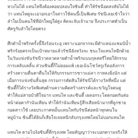
หวงไม่ได้ แทนไทจึงต้องคอยปลอบใจซินดี้ ทำให้รัชนีอดสงสัยไม่ได้
ว่า แทนไทดูจะเอาอกเอาใจสาวใช้คนนี้เป็นพิเศษ รัชนีเลยเข้าใจว่า
ลำใยเป็นคนใช้ที่มักใหญ่ใฝ่สูง คิดจะจับเจ้านาย จึงประกาศตัวเป็น
ศัตรูกับลำใยโดยตรง
ศึกตำน้ำพริกครั้งนี้จึงร้อนระอุ เพราะนอกจากจะมีตำแหน่งแชมป์น้ำ
พริกร้อยครกเป็นเป้าหมายแล้วรัชนียังหวังจะ ชนะใจแทนไทอีกด้วย
ในวันแข่งขันรัชนีวาดลวดลายตำน้ำพริกแบบกุลสตรีไทยให้กรรม
การเคลิบเคลิ้น ส่วนซินดี้ก็ไม่ยอมแพ้ เธอเน้นโชว์หรูเริ่ดอลังการ
สร้างความตื่นตาตื่นใจให้กับกรรมการชาวแม่ลา กาหลงยิ่งนัก แต่
เมื่อการแข่งขันสิ้นสุด กรรมการตัดสินให้รัชนีได้รางวัลที่หนึ่ง แต่
ซินดี้ก็ได้รางวัลพิเศษด้านความคิดสร้างสรรค์และขวัญใจคนดู
ทำให้แม่สายบัวดีใจมาก แทนไท และซินดี้ เผลอกระโดดกอดกันต่อ
หน้าต่อตากำนันเทียน ทำให้กำนันเทียนรู้สึกเสียหน้ามากที่ลูกชาย
กอดสาวใช้ เลยประกาศหมั้นแทนไทกับรัชนีต่อหน้าทุกคนใน
หมู่บ้าน ซินดี้ได้ยินก็เสียใจเลยหนีกลับกรุงเทพโดยไม่บอกแทนไท
แทนไท ตามไปง้อซินดี้ที่กรุงเทพ โดยสัญญาว่าจะบอกความจริงให้