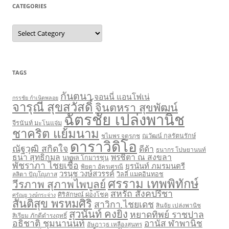
CATEGORIES
C
a
t
e
g
o
r
TAGS
i
e
s
กันตนา
จอนนี่ แอนโฟเน่
กรรชัย กำเนิดพลอย
จารุณี สุขสวัสดิ์
จินตหรา สุขพัฒน์
ฉัตรชัย เปล่งพานิช
จีรนันท์ มะโนแจ่ม
ชาคริต แย้มนาม
ชไมพร จตุรภุช
ณวัฒน์ กุลรัตนรักษ์
ดาราวิดิโอ
ณัฐวุฒิ สกิดใจ
ดีด้า
ธนากร โปษยานนท์
ธนา สุทธิกมล
พรชิตา ณ สงขลา
นพพล โกมารชุน
พัชราภา ไชยเชื้อ
ยุรนันท์ ภมรมนตรี
พิยดา อัครเศรณี
วรนุช วงษ์สวรรค์
ลลิตา ปัญโญภาส
วิลลี่ แมคอินทอช
ศรราม เทพพิทักษ์
วีรภาพ สุภาพไพบูลย์
สหรัถ สังคปรีชา
ศิริลักษณ์ ผ่องโชค
ศรัณยู วงษ์กระจ่าง
สันติสุข พรหมศิริ
สาวิกา ไชยเดช
สินจัย เปล่งพานิช
สุวนันท์ คงยิ่ง
หยาดทิพย์ ราชปาล
สิเรียม ภักดีดำรงฤทธิ์
อธิชาติ ชุมนานนท์
อานัส ฬาพานิช
อัษฎาวุธ เหลืองสุนทร