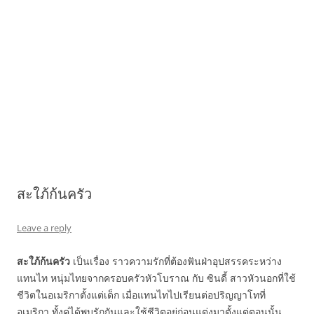
สะใภ้ก้นครัว
Leave a reply
สะใภ้ก้นครัว
เป็นเรื่อง ราวความรักที่ต้องฟันฝ่าอุปสรรคระหว่าง
แทนไท หนุ่มไทยจากครอบครัวหัวโบราณ กับ ซินดี้ สาวหัวนอกที่ใช้
ชีวิตในอเมริกาตั้งแต่เด็ก เมื่อแทนไทไปเรียนต่อปริญญาโทที่
อเมริกา ทั้งคู่ได้พบรักกันและใช้ชีวิตอยู่ก่อนแต่งมาตั้งแต่ตอนนั้น