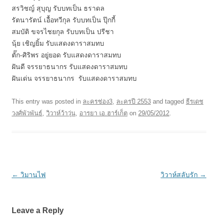
สรวิชญ์ สุบุญ รับบทเป็น ธราดล
รัตนารัตน์ เอื้อทวีกุล รับบทเป็น ปุ๊กกี้
สมบัติ ขจรไชยกุล รับบทเป็น ปรีชา
นุ้ย เชิญยิ้ม รับแสดงดาราสมทบ
ตั๊ก-ศิริพร อยู่ยอด รับแสดงดาราสมทบ
ฝันดี จรรยาธนากร รับแสดงดาราสมทบ
ฝันเด่น จรรยาธนากร รับแสดงดาราสมทบ
This entry was posted in
ละครช่อง3
,
ละครปี 2553
and tagged
ธีรเดช
วงศ์พัวพันธ์
,
วิวาห์ว้าวุ่น
,
อารยา เอ.ฮาร์เก็ต
on
29/05/2012
.
Post
←
วิมานไฟ
วิวาห์สลับรัก
→
navigation
Leave a Reply