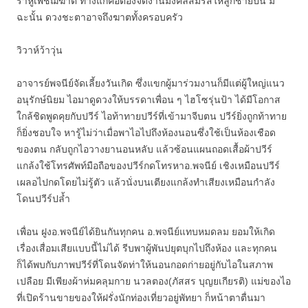
ราหูเพชฌฆาต ทางแก้คือต้องจัดงานมงคลสมรสให้ลูกชายปีนี้ มิ
ฉะนั้น ดวงชะตาอาจถึงฆาตทั้งครอบครัว
วิวาห์ว้าวุ่น
อาจารย์พจนีย์จัดเลี้ยงวันเกิด ซึ่งแขกผู้มาร่วมงานก็มีแต่ผู้ใหญ่แนว
อนุรักษ์นิยม ไอมาดูดวงให้บรรดาเพื่อน ๆ ไฮโซรุ่นป้า ได้มีโอกาส
ใกล้ชิดพูดคุยกับปวีร์ ไอท้าทายปวีร์ที่เข้ามาจีบตน ปวีร์ยิ่งถูกท้าทาย
ก็ยิ่งชอบใจ หารู้ไม่ว่าเมื่อพาไอไปถึงห้องนอนซึ่งใช้เป็นห้องเชือด
ของตน กลับถูกไอวางยานอนหลับ แล้วซ้อนแผนถอดเสื้อผ้าปวีร์
แกล้งใช้โทรศัพท์มือถือของปวีร์กดโทรหาอ.พจนีย์ เชิงเหมือนปวีร์
เผลอไปกดโดยไม่รู้ตัว แล้วนั่งบนเตียงแกล้งทำเสียงเหมือนกำลัง
โดนปวีร์ปล้ำ
เพื่อน ฝูงอ.พจนีย์ได้ยินกันทุกคน อ.พจนีย์แทบหมดลม ยอมให้เกิด
เรื่องเสื่อมเสียแบบนี้ไม่ได้ รีบพาผู้พันปยุตบุกไปถึงห้อง และทุกคน
ก็ได้พบกับภาพปวีร์ที่โดนจัดท่าให้นอนกอดก่ายอยู่กับไอในสภาพ
เปลือย มีเพียงผ้าห่มคลุมกาย นวลตอง(ภัสสร บุญยเกียรติ) แม่ของไอ
ที่เปิดร้านขายของให้ฝรั่งนักท่องเที่ยวอยู่พัทยา ก็หน้าตาตื่นมา