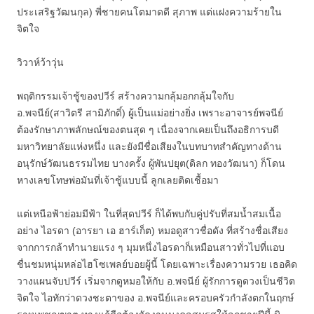
ประเสริฐวัฒนกุล) พี่ชายคนโตมาดดี สุภาพ แต่แฝงความร้ายใน
จิตใจ
วิวาห์ว้าวุ่น
พฤติกรรมเจ้าชู้ของปวีร์ สร้างความกลุ้มอกกลุ้มใจกับ
อ.พจนีย์(สาวิตรี สามิภักดิ์) ผู้เป็นแม่อย่างยิ่ง เพราะอาจารย์พจนีย์
ต้องรักษาภาพลักษณ์ของตนสุด ๆ เนื่องจากเคยเป็นถึงอธิการบดี
มหาวิทยาลัยแห่งหนึ่ง และยังมีชื่อเสียงในบทบาทสำคัญทางด้าน
อนุรักษ์วัฒนธรรมไทย บางครั้ง ผู้พันปยุต(ดิลก ทองวัฒนา) ก็โดน
หางเลขโทษพ่อมันที่เจ้าชู้แบบนี้ ลูกเลยติดเชื้อมา
แต่เหนือฟ้าย่อมมีฟ้า ในที่สุดปวีร์ ก็ได้พบกับคู่ปรับที่สมน้ำสมเนื้อ
อย่าง ไอรดา (อารยา เอ ฮาร์เก็ต) หมอดูสาวชื่อดัง ที่สร้างชื่อเสียง
จากการกล้าทำนายแรง ๆ มุมหนึ่งไอรดาก็เหมือนสาวทั่วไปที่แอบ
ชื่นชมหนุ่มหล่อไฮโซเพลย์บอยผู้นี้ โดยเฉพาะเรื่องความรวย เธอคิด
วางแผนจับปวีร์ เริ่มจากดูหมอให้กับ อ.พจนีย์ ผู้รักการดูดวงเป็นชีวิต
จิตใจ ไอทักว่าดวงชะตาของ อ.พจนีย์และครอบครัวกำลังตกในฤกษ์