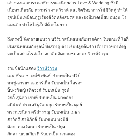
เจ้าของและบรรณาธิการของนิตยสาร Love & Wedding ซึ่งมี
เนื้อหาเกี่ยวกับ ความรัก งานวิวาห์ และจิตวิทยาการใช้ชีวิตคู่ ทำให้
รุจน์เป็นเหมือนกูรูเรื่องชีวิตหลังสมรส และยังมีมาดเนี้ยบ อบอุ่น โร
แมนติก ทำให้ไอรู้สึกดีด้วยไม่ยาก
ถึงตรงนี้ จึงกลายเป็นว่า ปวีร์มาสนิทสนมกับมาตติกา ในขณะที่ ไอก็
เริ่มสนิทสนมกับรุจน์ ทั้งสองคู่ ต่างเริ่มปลูกต้นรัก เรื่องราวของทั้งคู่
จะเป็นอย่างไรต่อไป อย่าลืมติดตามชมละคร วิวาห์ว้าวุ่น
รายชื่อนักแสดง
วิวาห์ว้าวุ่น
เคน-ธีรเดช วงศ์พัวพันธ์ รับบทเป็น ปวีร์
ชมพู่-อารยา เอ.ฮาร์เก็ต รับบทเป็น ไอรดา
ปิ๊ป-รวิชญ์ เทิดวงศ์ รับบทเป็น รุจน์
วิกกี้-สุนิสา เจทท์ รับบทเป็น มาตติกา
อภินันท์ ประเสริฐวัฒนกุล รับบทเป็น ตุลย์
พรรณชนิดา ศรีสำราญ รับบทเป็น เมษา
สาวิตรี สามิภักดิ์ รับบทเป็น พจนีย์
ดิลก ทองวัฒนา รับบทเป็น ปยุต
ภัสสร บุญยเกียรติ รับบทเป็น นวลตอง