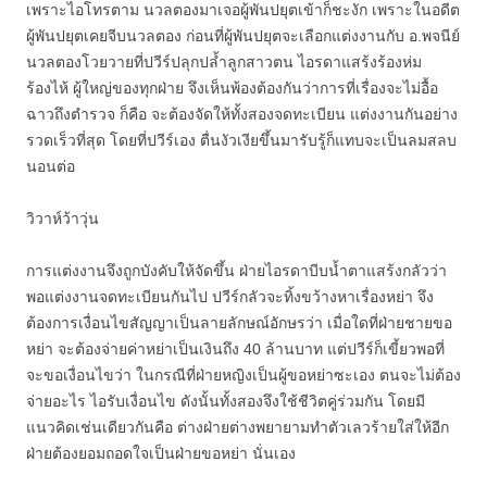
เพราะไอโทรตาม นวลตองมาเจอผู้พันปยุตเข้าก็ชะงัก เพราะในอดีต
ผู้พันปยุตเคยจีบนวลตอง ก่อนที่ผู้พันปยุตจะเลือกแต่งงานกับ อ.พจนีย์
นวลตองโวยวายที่ปวีร์ปลุกปล้ำลูกสาวตน ไอรดาแสร้งร้องห่ม
ร้องไห้ ผู้ใหญ่ของทุกฝ่าย จึงเห็นพ้องต้องกันว่าการที่เรื่องจะไม่อื้อ
ฉาวถึงตำรวจ ก็คือ จะต้องจัดให้ทั้งสองจดทะเบียน แต่งงานกันอย่าง
รวดเร็วที่สุด โดยที่ปวีร์เอง ตื่นงัวเงียขึ้นมารับรู้ก็แทบจะเป็นลมสลบ
นอนต่อ
วิวาห์ว้าวุ่น
การแต่งงานจึงถูกบังคับให้จัดขึ้น ฝ่ายไอรดาบีบน้ำตาแสร้งกลัวว่า
พอแต่งงานจดทะเบียนกันไป ปวีร์กลัวจะทิ้งขว้างหาเรื่องหย่า จึง
ต้องการเงื่อนไขสัญญาเป็นลายลักษณ์อักษรว่า เมื่อใดที่ฝ่ายชายขอ
หย่า จะต้องจ่ายค่าหย่าเป็นเงินถึง 40 ล้านบาท แต่ปวีร์ก็เขี้ยวพอที่
จะขอเงื่อนไขว่า ในกรณีที่ฝ่ายหญิงเป็นผู้ขอหย่าซะเอง ตนจะไม่ต้อง
จ่ายอะไร ไอรับเงื่อนไข ดังนั้นทั้งสองจึงใช้ชีวิตคู่ร่วมกัน โดยมี
แนวคิดเช่นเดียวกันคือ ต่างฝ่ายต่างพยายามทำตัวเลวร้ายใส่ให้อีก
ฝ่ายต้องยอมถอดใจเป็นฝ่ายขอหย่า นั่นเอง