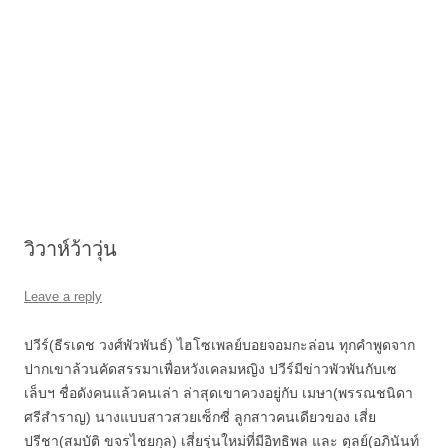
วิวาห์ว้าวุ่น
Leave a reply
ปวีร์(ธีรเดช วงศ์พัวพันธ์) ไฮโซเพลย์บอยจอมกะล่อน ทุกคำพูดจาก
ปากเขาล้วนคัดสรรมาเพื่อหวังเคลมหญิง ปวีร์มีข่าวพัวพันกับเซ
เล็บฯ ชื่อดังคนแล้วคนเล่า ล่าสุดเขาควงอยู่กับ เมษา(พรรณชนิดา
ศรีสำราญ) นางแบบสาวสวยเซ็กซี่ ลูกสาวคนเดียวของ เสี่ย
ปรีชา(สมบัติ ขจรไชยกุล) เสี่ยรุ่นใหม่ที่มีอิทธิพล และ ตุลย์(อภินันท์