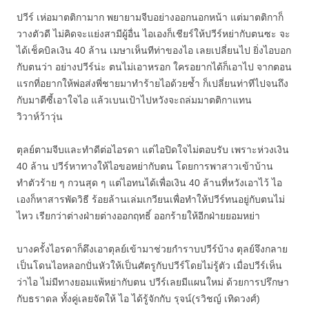
ปวีร์ เห่อมาตติกามาก พยายามจีบอย่างออกนอกหน้า แต่มาตติกาก็
วางตัวดี ไม่คิดจะแย่งสามีผู้อื่น ไอเองก็เชียร์ให้ปวีร์หย่ากับตนซะ จะ
ได้เช็คบิลเงิน 40 ล้าน เมษาเห็นทีท่าของไอ เลยเปลี่ยนไป ยิ่งไอบอก
กับตนว่า อย่างปวีร์น่ะ ตนไม่เอาหรอก ใครอยากได้ก็เอาไป จากตอน
แรกที่อยากให้พ่อส่งพี่ชายมาทำร้ายไอด้วยซ้ำ ก็เปลี่ยนท่าทีไปจนถึง
กับมาตีซี้เอาใจไอ แล้วเบนเป้าไปหวังจะถล่มมาตติกาแทน
วิวาห์ว้าวุ่น
ตุลย์ตามจีบและทำดีต่อไอรดา แต่ไอปิดใจไม่ตอบรับ เพราะห่วงเงิน
40 ล้าน ปวีร์หาทางให้ไอขอหย่ากับตน โดยการพาสาวเข้าบ้าน
ทำตัวร้าย ๆ กวนสุด ๆ แต่ไอทนได้เพื่อเงิน 40 ล้านที่หวังเอาไว้ ไอ
เองก็หาสารพัดวิธี ร้อยล้านเล่มเกวียนเพื่อทำให้ปวีร์ทนอยู่กับตนไม่
ไหว เรียกว่าต่างฝ่ายต่างออกฤทธิ์ ออกร้ายให้อีกฝ่ายยอมหย่า
บางครั้งไอรดาก็ดึงเอาตุลย์เข้ามาช่วยกำราบปวีร์บ้าง ตุลย์จึงกลาย
เป็นโดนไอหลอกปั่นหัวให้เป็นศัตรูกับปวีร์โดยไม่รู้ตัว เมื่อปวีร์เห็น
ว่าไอ ไม่มีทางยอมแพ้หย่ากับตน ปวีร์เลยมีแผนใหม่ ด้วยการปรึกษา
กับธราดล ทั้งคู่เลยจัดให้ ไอ ได้รู้จักกับ รุจน์(รวิชญ์ เทิดวงศ์)