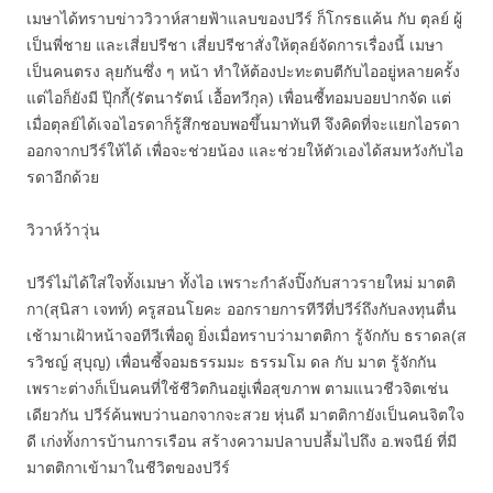
เมษาได้ทราบข่าววิวาห์สายฟ้าแลบของปวีร์ ก็โกรธแค้น กับ ตุลย์ ผู้
เป็นพี่ชาย และเสี่ยปรีชา เสี่ยปรีชาสั่งให้ตุลย์จัดการเรื่องนี้ เมษา
เป็นคนตรง ลุยกันซึ่ง ๆ หน้า ทำให้ต้องปะทะตบตีกับไออยู่หลายครั้ง
แต่ไอก็ยังมี ปุ๊กกี้(รัตนารัตน์ เอื้อทวีกุล) เพื่อนซี้ทอมบอยปากจัด แต่
เมื่อตุลย์ได้เจอไอรดาก็รู้สึกชอบพอขึ้นมาทันที จึงคิดที่จะแยกไอรดา
ออกจากปวีร์ให้ได้ เพื่อจะช่วยน้อง และช่วยให้ตัวเองได้สมหวังกับไอ
รดาอีกด้วย
วิวาห์ว้าวุ่น
ปวีร์ไม่ได้ใส่ใจทั้งเมษา ทั้งไอ เพราะกำลังปิ๊งกับสาวรายใหม่ มาตติ
กา(สุนิสา เจทท์) ครูสอนโยคะ ออกรายการทีวีที่ปวีร์ถึงกับลงทุนตื่น
เช้ามาเฝ้าหน้าจอทีวีเพื่อดู ยิ่งเมื่อทราบว่ามาตติกา รู้จักกับ ธราดล(ส
รวิชญ์ สุบุญ) เพื่อนซี้จอมธรรมมะ ธรรมโม ดล กับ มาต รู้จักกัน
เพราะต่างก็เป็นคนที่ใช้ชีวิตกินอยู่เพื่อสุขภาพ ตามแนวชีวจิตเช่น
เดียวกัน ปวีร์ค้นพบว่านอกจากจะสวย หุ่นดี มาตติกายังเป็นคนจิตใจ
ดี เก่งทั้งการบ้านการเรือน สร้างความปลาบปลื้มไปถึง อ.พจนีย์ ที่มี
มาตติกาเข้ามาในชีวิตของปวีร์