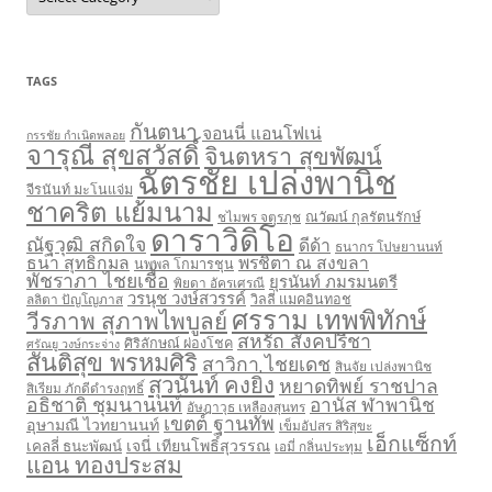
TAGS
กันตนา
จอนนี่ แอนโฟเน่
กรรชัย กำเนิดพลอย
จารุณี สุขสวัสดิ์
จินตหรา สุขพัฒน์
ฉัตรชัย เปล่งพานิช
จีรนันท์ มะโนแจ่ม
ชาคริต แย้มนาม
ชไมพร จตุรภุช
ณวัฒน์ กุลรัตนรักษ์
ดาราวิดิโอ
ณัฐวุฒิ สกิดใจ
ดีด้า
ธนากร โปษยานนท์
ธนา สุทธิกมล
พรชิตา ณ สงขลา
นพพล โกมารชุน
พัชราภา ไชยเชื้อ
ยุรนันท์ ภมรมนตรี
พิยดา อัครเศรณี
วรนุช วงษ์สวรรค์
ลลิตา ปัญโญภาส
วิลลี่ แมคอินทอช
ศรราม เทพพิทักษ์
วีรภาพ สุภาพไพบูลย์
สหรัถ สังคปรีชา
ศิริลักษณ์ ผ่องโชค
ศรัณยู วงษ์กระจ่าง
สันติสุข พรหมศิริ
สาวิกา ไชยเดช
สินจัย เปล่งพานิช
สุวนันท์ คงยิ่ง
หยาดทิพย์ ราชปาล
สิเรียม ภักดีดำรงฤทธิ์
อธิชาติ ชุมนานนท์
อานัส ฬาพานิช
อัษฎาวุธ เหลืองสุนทร
เขตต์ ฐานทัพ
อุษามณี ไวทยานนท์
เข็มอัปสร สิริสุขะ
เอ็กแซ็กท์
เจนี่ เทียนโพธิ์สุวรรณ
เคลลี่ ธนะพัฒน์
เอมี่ กลิ่นประทุม
แอน ทองประสม