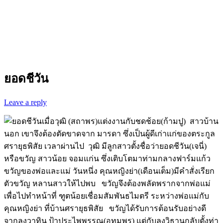
ยอดชีวัน
Leave a reply
เมื่อวุฒิ (สถาพร)แต่งงานกับชดช้อย(ก้ามปู) สาวบ้าน
นอก เขาจึงต้องตัดขาดจาก มารดา ซึ่งเป็นผู้ดีเก่าแก่ของตระกูล
ศรายุธพิสัย เวลาผ่านไป วุฒิ มีลูกสาวตั้งชื่อว่ายอดชีวัน(เจนี่)
หรือขวัญ สาวน้อย จอมแก่น ซึ่งเติบโตมาท่ามกลางฟาร์มแก้ว
ขวัญของพ่อและแม่ วันหนึ่ง คุณหญิงย่า(เดือนเต็ม)มีคำสั่งเรียก
ตัวขวัญ หลานสาวให้ไปพบ ขวัญจึงต้องพลัดพรากจากพ่อแม่
เพื่อไปทำหน้าที่ ฑูตน้อยเชื่อมสัมพันธไมตรี ระหว่างพ่อแม่กับ
คุณหญิงย่า ที่บ้านศรายุธพิสัย ขวัญได้รับการต้อนรับอย่างดี
จากลุงวาทิน ป้าประไพพรรณ(อุทุมพร) แต่กับลุงวิธานกลับตั้งท่า