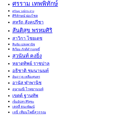
ศรราม เทพพิทักษ์
ศรัณยู วงษ์กระจ่าง
ศิริลักษณ์ ผ่องโชค
สหรัถ สังคปรีชา
สันติสุข พรหมศิริ
สาวิกา ไชยเดช
สินจัย เปล่งพานิช
สิเรียม ภักดีดำรงฤทธิ์
สุวนันท์ คงยิ่ง
หยาดทิพย์ ราชปาล
อธิชาติ ชุมนานนท์
อัษฎาวุธ เหลืองสุนทร
อานัส ฬาพานิช
อุษามณี ไวทยานนท์
เขตต์ ฐานทัพ
เข็มอัปสร สิริสุขะ
เคลลี่ ธนะพัฒน์
เจนี่ เทียนโพธิ์สุวรรณ