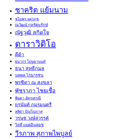
ชาคริต แย้มนาม
ชไมพร จตุรภุช
ณวัฒน์ กุลรัตนรักษ์
ณัฐวุฒิ สกิดใจ
ดาราวิดิโอ
ดีด้า
ธนากร โปษยานนท์
ธนา สุทธิกมล
นพพล โกมารชุน
พรชิตา ณ สงขลา
พัชราภา ไชยเชื้อ
พิยดา อัครเศรณี
ยุรนันท์ ภมรมนตรี
ลลิตา ปัญโญภาส
วรนุช วงษ์สวรรค์
วิลลี่ แมคอินทอช
วีรภาพ สุภาพไพบูลย์