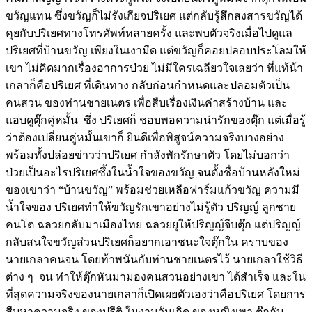
ขวัญแทน ซึ่งขวัญก็ไม่รังเกียจปริเยศ แต่กลับรู้สึกสงสารขวัญได้
คุยกับปริเยศทางโทรศัพท์หลายครั้ง และพบตัวจริงเมื่อไปดูแล
ปริเยศที่บ้านขวัญ เพียงในเงามืด แต่ขวัญก็คอยปลอบประโลมให้
เขา ไม่คิดมากเรื่องอาการป่วย ไม่มีใครเฉลียวใจเลยว่า ที่แท้น้า
เกลาก็คือปริเยศ ที่เดินทาง กลับก่อนกำหนดและปลอมตัวเป็น
คนสวน ของท่านชายเนตร เพื่อสืบเรื่องเงินค่าสร้างบ้าน และ
แอบดูตุ๊กคู่หมั้น ซึ่ง ปริเยศก็ ชอบพอความน่ารักของตุ๊ก แต่เมื่อรู้
ว่าต้องเปลี่ยนคู่หมั้นเขาก็ ยินดีเพื่อพิสูจน์ความจริงบางอย่าง
พร้อมทั้งปล่อยข่าวว่าปริเยศ กำลังพักรักษาตัว โดยไม่บอกว่า
ป่วยเป็นอะไรปริเยศซึ้งในน้ำใจของขวัญ จนตั้งชื่อบ้านหลังใหม่
ของเขาว่า “บ้านขวัญ” พร้อมช่วยเหลือฟาร์มแก้วขวัญ ความมี
น้ำใจของ ปริเยศทำให้ขวัญรักเขาอย่างไม่รู้ตัว ปริญญ์ ลูกชาย
คนโต ฉลวยกลับมาเมืองไทย ฉลวยยุให้ปริญญ์จีบตุ๊ก แต่ปริญญ์
กลับสนใจขวัญส่วนปริเยศก็อยากเอาชนะใจตุ๊กใน คราบของ
นายเกลาคนจน โดยท้าพนันกับท่านชายเนตรไว้ นายเกลาใช้วิธี
ต่าง ๆ จน ทำให้ตุ๊กหันมามองคนสวนอย่างเขา ได้สำเร็จ และใน
ที่สุดความจริงของนายเกลาก็เปิดเผยตัวเองว่าคือปริเยศ โดยการ
สืบหาความจริง ของปรีติ ในงานวันเกิด ของหญิงเพา ตุ๊กกับ