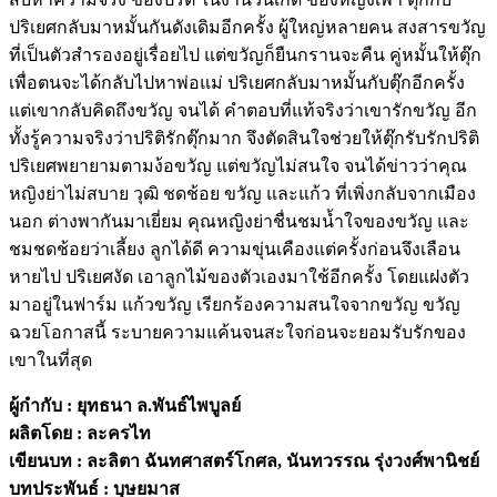
ปริเยศกลับมาหมั้นกันดังเดิมอีกครั้ง ผู้ใหญ่หลายคน สงสารขวัญ
ที่เป็นตัวสำรองอยู่เรื่อยไป แต่ขวัญก็ยืนกรานจะคืน คู่หมั้นให้ตุ๊ก
เพื่อตนจะได้กลับไปหาพ่อแม่ ปริเยศกลับมาหมั้นกับตุ๊กอีกครั้ง
แต่เขากลับคิดถึงขวัญ จนได้ คำตอบที่แท้จริงว่าเขารักขวัญ อีก
ทั้งรู้ความจริงว่าปริติรักตุ๊กมาก จึงตัดสินใจช่วยให้ตุ๊กรับรักปริติ
ปริเยศพยายามตามง้อขวัญ แต่ขวัญไม่สนใจ จนได้ข่าวว่าคุณ
หญิงย่าไม่สบาย วุฒิ ชดช้อย ขวัญ และแก้ว ที่เพิ่งกลับจากเมือง
นอก ต่างพากันมาเยี่ยม คุณหญิงย่าชื่นชมน้ำใจของขวัญ และ
ชมชดช้อยว่าเลี้ยง ลูกได้ดี ความขุ่นเคืองแต่ครั้งก่อนจึงเลือน
หายไป ปริเยศงัด เอาลูกไม้ของตัวเองมาใช้อีกครั้ง โดยแฝงตัว
มาอยู่ในฟาร์ม แก้วขวัญ เรียกร้องความสนใจจากขวัญ ขวัญ
ฉวยโอกาสนี้ ระบายความแค้นจนสะใจก่อนจะยอมรับรักของ
เขาในที่สุด
ผู้กำกับ : ยุทธนา ล.พันธ์ไพบูลย์
ผลิตโดย : ละครไท
เขียนบท : ละลิตา ฉันทศาสตร์โกศล, นันทวรรณ รุ่งวงศ์พานิชย์
บทประพันธ์ : บุษยมาส