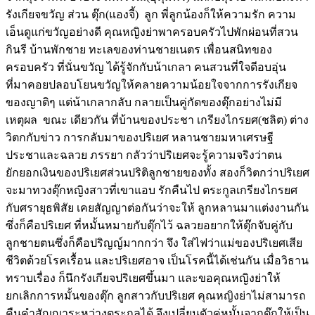
รังเกียจขวัญ ส่วน ตุ๊ก(แองจี้) ลูก พี่ลูกน้องก็ให้ความรัก ความ
เอ็นดูแก่ขวัญอย่างดี คุณหญิงย่าพาครอบครัวไปพักผ่อนที่สวน
กินรี บ้านพักชาย ทะเลของท่านชายเนตร เพื่อนสนิทของ
ครอบครัว ที่นั่นขวัญ ได้รู้จักกับน้าเกลา คนสวนที่ใจดีอบอุ่น
ที่มาคอยปลอบโยนขวัญให้คลายความน้อยใจจากการรังเกียจ
ของญาติๆ แต่น้าเกลากลับ กลายเป็นคู่กัดของตุ๊กอย่างไม่มี
เหตุผล ขณะ เดียวกัน ที่บ้านของประชา เกรียงไกรยศ(ชลิต) ต่าง
วิตกกับข่าว การกลับมาของปริเยศ หลานชายมหาเศรษฐี
ประชาและฉลวย ภรรยา กลัวว่าปริเยศจะรู้ความจริงว่าตน
ยักยอกเงินของปริเยศส่วนปริติลูกชายของทั้ง สองก็วิตกว่าปริเยศ
จะมาทวงตุ๊กหญิงสาวที่เขาแอบ รักคืนไป ตระกูลเกรียงไกรยศ
กับศรายุธพิสัย เคยสัญญาต่อกันว่าจะให้ ลูกหลานมาแต่งงานกัน
ซึ่งก็คือปริเยศ ที่หมั้นหมายกับตุ๊กไว้ ฉลวยอยากให้ตุ๊กจับคู่กับ
ลูกชายตนซึ่งก็คือปริญญ์มากกว่า จึง ใส่ไฟว่าแม่ของปริเยศเสีย
ชีวิตด้วยโรคเรื้อน และปริเยศอาจ เป็นโรคนี้ได้เช่นกัน เมื่อวิธาน
ทราบเรื่อง ก็นึกรังเกียจปริเยศขึ้นมา และขอคุณหญิงย่าให้
ยกเลิกการหมั้นของตุ๊ก ลูกสาวกับปริเยศ คุณหญิงย่าไม่สามารถ
คืนคำสัญญาระหว่างตระกูลได้ จึงเปลี่ยนตัวคู่หมั้นจากตุ๊กให้เป็น