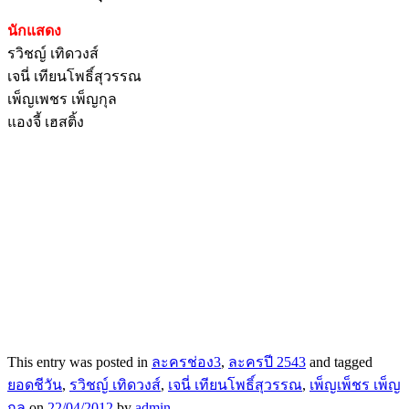
นักแสดง
รวิชญ์ เทิดวงส์
เจนี่ เทียนโพธิ์สุวรรณ
เพ็ญเพชร เพ็ญกุล
แองจี้ เฮสติ้ง
This entry was posted in
ละครช่อง3
,
ละครปี 2543
and tagged
ยอดชีวัน
,
รวิชญ์ เทิดวงส์
,
เจนี่ เทียนโพธิ์สุวรรณ
,
เพ็ญเพ็ชร เพ็ญ
กุล
on
22/04/2012
by
admin
.