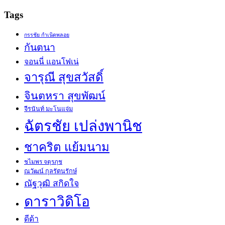
Tags
กรรชัย กำเนิดพลอย
กันตนา
จอนนี่ แอนโฟเน่
จารุณี สุขสวัสดิ์
จินตหรา สุขพัฒน์
จีรนันท์ มะโนแจ่ม
ฉัตรชัย เปล่งพานิช
ชาคริต แย้มนาม
ชไมพร จตุรภุช
ณวัฒน์ กุลรัตนรักษ์
ณัฐวุฒิ สกิดใจ
ดาราวิดิโอ
ดีด้า