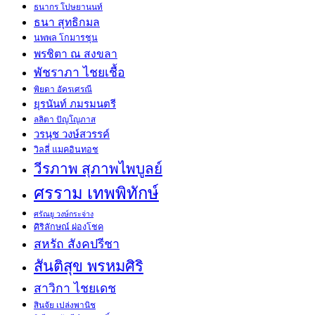
ธนากร โปษยานนท์
ธนา สุทธิกมล
นพพล โกมารชุน
พรชิตา ณ สงขลา
พัชราภา ไชยเชื้อ
พิยดา อัครเศรณี
ยุรนันท์ ภมรมนตรี
ลลิตา ปัญโญภาส
วรนุช วงษ์สวรรค์
วิลลี่ แมคอินทอช
วีรภาพ สุภาพไพบูลย์
ศรราม เทพพิทักษ์
ศรัณยู วงษ์กระจ่าง
ศิริลักษณ์ ผ่องโชค
สหรัถ สังคปรีชา
สันติสุข พรหมศิริ
สาวิกา ไชยเดช
สินจัย เปล่งพานิช