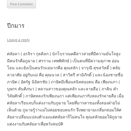
ปีกมาร
Leave a reply
ศลัยลา ( อรจิรา กุลดิลก ) นักโบราณคดีสาวสวยที่มีความมั่นใจสูง
มีคนรักคือภูฉาย ( ศรราม เทพพิทักษ์ ) เป็นคนที่มีความสุภาพ อ่อน
โยน และยังเป็นคนรักแม่มากคือ คุณสลัก ( จารุณี สุขสวัสดิ์ ) ศลัย
ลาอาศัย อยู่กับแม่ คือ คุณนวล ( สาวิตรี สามิภักดิ์ ) และน้องชายชื่อ
ภาษิต ( อัครัฐ นิมิตรชัย ) ภาษิตมีเพื่อนสนิทสองคน คือ เพียงนภา (
บุษกร ตันติภนา ) หลานสาวของคุณสลัก และลายสือ ( ภาคิน คำ
วิลัยศักดิ์ ) ภาษิตหลงรักเพียงนภา แต่เพียงนภากับหลงรักลายสือ เมื่อ
ศลัยลาเรียนจบก็แต่งงานกับภูฉาย โดยที่มารดาของทั้งสองฝ่ายไม่
เห็นด้วย ภูฉายรู้ว่าแม่ไม่ค่อยชอบคนรัก จึงพยายามเกลี่ยกล่อมให้ศ
ลัยลาเปลี่ยนแปลงตัวเองแต่ศลัยลาก็ไม่สนใจ คุณสลักยอมให้ภูฉาย
แต่งงานกับศลัยลาเพื่อหวังสมบัติ