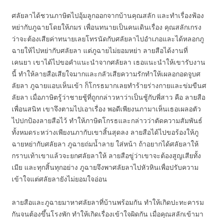
ศลัยลาได้ชวนภาษิตไปอุ้มลูกออกจากบ้านคุณสลัก และทำเรื่องฟ้อง
หย่ากับภูฉายโดยให้ภมร เพื่อนทนายเป็นคนเดินเรื่อง คุณสลักเกรง
ว่าจะต้องเสียค่าทนายเลยโทรนัดกับศลัยลาไปอำเภอและได้หลอกภู
ฉายให้ไปหย่ากับศลัยลา แต่ภูฉายไม่ยอมหย่า ลายสือได้งานที่
เคนยา เขาได้ไปขอคำแนะนำจากศลัยลา เธอแนะนำให้เขารับงาน
นี้ ทำให้ลายสือเสียใจมากและกลัวเสียความรักทำให้เผลอกอดจูบศ
ลัยลา ภูฉายแอบเห็นเข้า ก็โกรธมากเลยทำร้ายร่างกายและข่มขืนศ
ลัยลา เมื่อภาษิตรู้ว่าชายชู้ที่ถูกกล่าวหาว่าเป็นชู้กับพี่สาว คือ ลายสือ
เพื่อนสนิท เขาจึงตามไปเอาเรื่อง พอดีเพียงนภามาเห็นเธอเผลอตัว
ไปปกป้องลายสือไว้ ทำให้ภาษิตโกรธและกล่าวว่าตัดความสัมพันธ์
ทั้งหมดระหว่างเพียงนภากับเขาสิ้นสุดลง ลายสือได้ไปขอร้องให้ภู
ฉายหย่ากับศลัยลา ภูฉายถ่มน้ำลาย ใส่หน้า ถ้าอยากได้ศลัยลาให้
กราบเท้าเขาแล้วจะยกศลัยลาให้ ลายสือขู่ว่าเขาจะต้องสูญเสียทั้ง
เมีย และทุกสิ้นทุกอย่าง ภูฉายจึงพาศลัยลาไปหัวหินเพื่อปรับความ
เข้าใจแต่ศลัยลายังไม่ยอมใจอ่อน
ลายสือและภูฉายมาหาศลัยลาที่บ้านพร้อมกัน ทำให้เกิดปะทะคารม
กันจนต้องขึ้นโรงพัก ทำให้เกิดเรื่องเข้าใจผิดกัน เมื่อคุณสลักเข้ามา