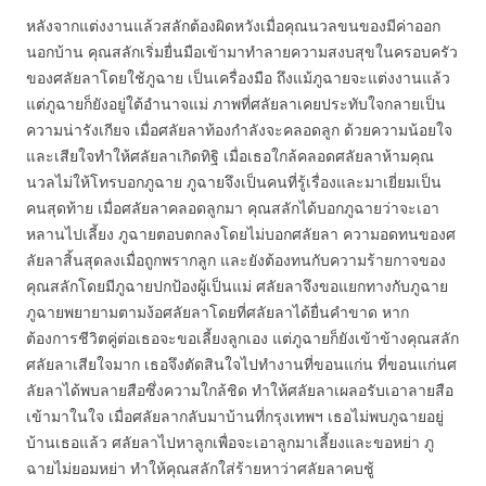
หลังจากแต่งงานแล้วสลักต้องผิดหวังเมื่อคุณนวลขนของมีค่าออก
นอกบ้าน คุณสลักเริ่มยื่นมือเข้ามาทำลายความสงบสุขในครอบครัว
ของศลัยลาโดยใช้ภูฉาย เป็นเครื่องมือ ถึงแม้ภูฉายจะแต่งงานแล้ว
แต่ภูฉายก็ยังอยู่ใต้อำนาจแม่ ภาพที่ศลัยลาเคยประทับใจกลายเป็น
ความน่ารังเกียจ เมื่อศลัยลาท้องกำลังจะคลอดลูก ด้วยความน้อยใจ
และเสียใจทำให้ศลัยลาเกิดทิฐิ เมื่อเธอใกล้คลอดศลัยลาห้ามคุณ
นวลไม่ให้โทรบอกภูฉาย ภูฉายจึงเป็นคนที่รู้เรื่องและมาเยี่ยมเป็น
คนสุดท้าย เมื่อศลัยลาคลอดลูกมา คุณสลักได้บอกภูฉายว่าจะเอา
หลานไปเลี้ยง ภูฉายตอบตกลงโดยไม่บอกศลัยลา ความอดทนของศ
ลัยลาสิ้นสุดลงเมื่อถูกพรากลูก และยังต้องทนกับความร้ายกาจของ
คุณสลักโดยมีภูฉายปกป้องผู้เป็นแม่ ศลัยลาจึงขอแยกทางกับภูฉาย
ภูฉายพยายามตามง้อศลัยลาโดยที่ศลัยลาได้ยื่นคำขาด หาก
ต้องการชีวิตคู่ต่อเธอจะขอเลี้ยงลูกเอง แต่ภูฉายก็ยังเข้าข้างคุณสลัก
ศลัยลาเสียใจมาก เธอจึงตัดสินใจไปทำงานที่ขอนแก่น ที่ขอนแก่นศ
ลัยลาได้พบลายสือซึ่งความใกล้ชิด ทำให้ศลัยลาเผลอรับเอาลายสือ
เข้ามาในใจ เมื่อศลัยลากลับมาบ้านที่กรุงเทพฯ เธอไม่พบภูฉายอยู่
บ้านเธอแล้ว ศลัยลาไปหาลูกเพื่อจะเอาลูกมาเลี้ยงและขอหย่า ภู
ฉายไม่ยอมหย่า ทำให้คุณสลักใส่ร้ายหาว่าศลัยลาคบชู้