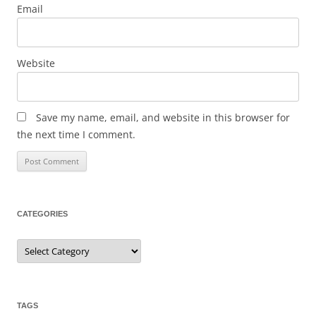
Email
Website
Save my name, email, and website in this browser for
the next time I comment.
CATEGORIES
C
a
t
e
g
o
r
TAGS
i