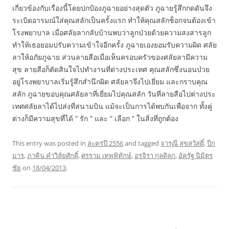
เกี่ยวข้องกับเรื่องนี้โดยปกป้องภูฉายอย่างสุดตัว ภูฉายรู้สึกกดดันจึง
ระเบิดอารมณ์ใส่คุณสลักเป็นครั้งแรก ทำให้คุณสลักช็อกจนต้องเข้า
โรงพยาบาล เมื่อศลัยลากลับบ้านพบว่าลูกป่วยด้วยความสงสารลูก
ทำให้เธอยอมปรับความเข้าใจอีกครั้ง ภูฉายเองยอมรับความผิด ศลัย
ลาให้อภัยภูฉาย ส่วนลายสือเมื่อเห็นครอบครัวของศลัยลามีความ
สุข ลายสือก็ตัดสินใจไปทำงานที่ต่างประเทศ คุณสลักซึ่งนอนป่วย
อยู่โรงพยาบาลเริ่มรู้สึกสำนึกผิด ศลัยลาจึงไปเยี่ยม และกราบคุณ
สลัก ภูฉายขอบคุณศลัยลาที่เยี่ยมไปคุณสลัก วันที่ลายสือไปต่างประ
เทศศลัยลาได้ไปส่งที่สนามบิน แม้จะเป็นการได้พบกันเพื่อจาก ทั้งคู่
ต่างก็มีความสุขที่ได้ ” รัก ” และ ” เลือก ” ในสิ่งที่ถูกต้อง
This entry was posted in
ละครปี 2556
and tagged
จารุณี สุขสวัสดิ์
,
ปีก
มาร
,
ภาคิน คำวิลัยศักดิ์
,
ศรราม เทพพิทักษ์
,
อรจิรา กุลดิลก
,
อัครัฐ นิมิตร
ชัย
on
18/04/2013
.