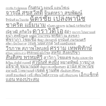
e
s
กันตนา
จอนนี่ แอนโฟเน่
กรรชัย กำเนิดพลอย
จารุณี สุขสวัสดิ์
จินตหรา สุขพัฒน์
ฉัตรชัย เปล่งพานิช
จีรนันท์ มะโนแจ่ม
ชาคริต แย้มนาม
ชไมพร จตุรภุช
ณวัฒน์ กุลรัตนรักษ์
ดาราวิดิโอ
ณัฐวุฒิ สกิดใจ
ดีด้า
ธนากร โปษยานนท์
ธนา สุทธิกมล
พรชิตา ณ สงขลา
นพพล โกมารชุน
พัชราภา ไชยเชื้อ
ยุรนันท์ ภมรมนตรี
พิยดา อัครเศรณี
วรนุช วงษ์สวรรค์
ลลิตา ปัญโญภาส
วิลลี่ แมคอินทอช
ศรราม เทพพิทักษ์
วีรภาพ สุภาพไพบูลย์
สหรัถ สังคปรีชา
ศิริลักษณ์ ผ่องโชค
ศรัณยู วงษ์กระจ่าง
สันติสุข พรหมศิริ
สาวิกา ไชยเดช
สินจัย เปล่งพานิช
สุวนันท์ คงยิ่ง
หยาดทิพย์ ราชปาล
สิเรียม ภักดีดำรงฤทธิ์
อธิชาติ ชุมนานนท์
อานัส ฬาพานิช
อัษฎาวุธ เหลืองสุนทร
เขตต์ ฐานทัพ
อุษามณี ไวทยานนท์
เข็มอัปสร สิริสุขะ
เอ็กแซ็กท์
เจนี่ เทียนโพธิ์สุวรรณ
เคลลี่ ธนะพัฒน์
เอมี่ กลิ่นประทุม
แอน ทองประสม