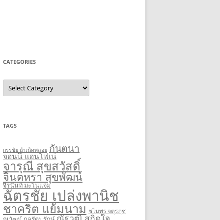
CATEGORIES
Categories
TAGS
กันตนา
กรรชัย กำเนิดพลอย
จอนนี่ แอนโฟเน่
จารุณี สุขสวัสดิ์
จินตหรา สุขพัฒน์
จีรนันท์ มะโนแจ่ม
ฉัตรชัย เปล่งพานิช
ชาคริต แย้มนาม
ชไมพร จตุรภุช
ณัฐวุฒิ สกิดใจ
ณวัฒน์ กุลรัตนรักษ์