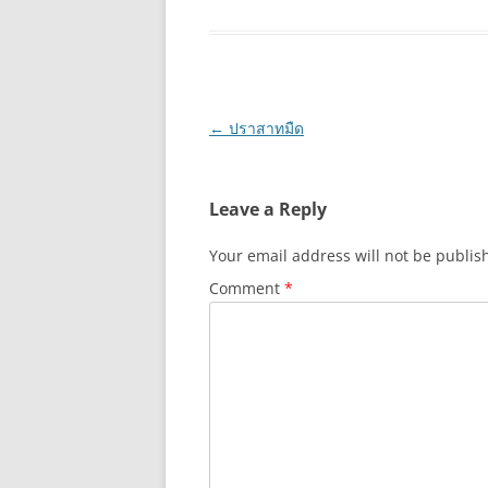
Post
←
ปราสาทมืด
navigation
Leave a Reply
Your email address will not be publis
Comment
*