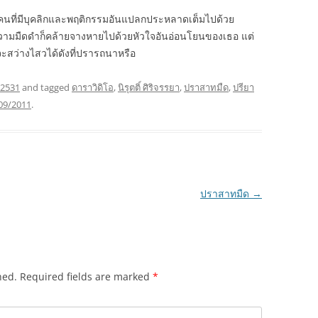
ู้คนที่มีบุคลิกและพฤติกรรมอันแปลกประหลาดเต็มไปด้วย
มา ความมืดดำก็คล้ายจางหายไปด้วยหัวใจอันอ่อนโยนของเธอ แต่
ะสว่างไสวได้ดังที่ปรารถนาหรือ
 2531
and tagged
ดาราวิดิโอ
,
นิรุตติ์ ศิริจรรยา
,
ปราสาทมืด
,
ปรียา
09/2011
.
ปราสาทมืด
→
hed.
Required fields are marked
*