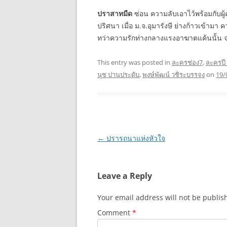
ปราสาทมืด
ซ่อน ความลับเอาไว้พร้อมกับผ
ปริศนา เมื่อ ม.จ.อุมารังษี ย่างก้าวเข้า
ทว่าความรักท่างกลางแรงอาฆาตแค้นนั้น จ
This entry was posted in
ละครช่อง7
,
ละครปี
นุช ปานประดับ
,
พงษ์พัฒน์ วชิระบรรจง
on
19/
Post
←
ปรารถนาแห่งหัวใจ
navigation
Leave a Reply
Your email address will not be publis
Comment
*