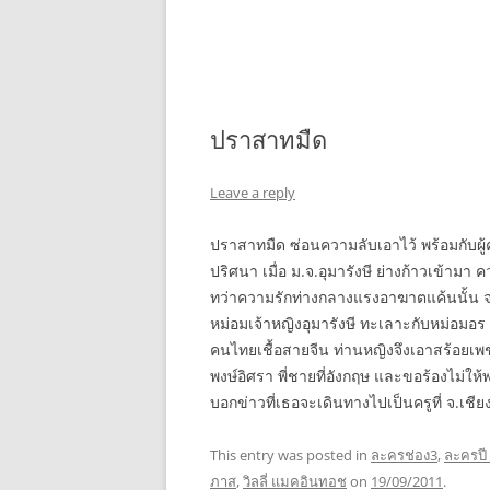
ปราสาทมืด
Leave a reply
ปราสาทมืด ซ่อนความลับเอาไว้ พร้อมกับผู
ปริศนา เมื่อ ม.จ.อุมารังษี ย่างก้าวเข้า
ทว่าความรักท่างกลางแรงอาฆาตแค้นนั้น จะ
หม่อมเจ้าหญิงอุมารังษี ทะเลาะกับหม่อมอร 
คนไทยเชื้อสายจีน ท่านหญิงจึงเอาสร้อยเพช
พงษ์อิศรา พี่ชายที่อังกฤษ และขอร้องไม่ให
บอกข่าวที่เธอจะเดินทางไปเป็นครูที่ จ.เชีย
This entry was posted in
ละครช่อง3
,
ละครปี
ภาส
,
วิลลี่ แมคอินทอช
on
19/09/2011
.