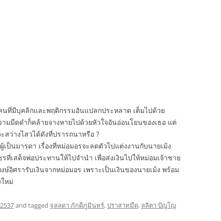
้คนที่มีบุคลิกและพฤติกรรมอันแปลกประหลาด เต็มไปด้วย
มา ความมืดดำก็คล้ายจางหายไปด้วยหัวใจอันอ่อนโยนของเธอ แต่
สว่างไสวได้ดังที่ปรารถนาหรือ ?
ผู้เป็นมารดา เรื่องที่หม่อมอรจะลดตัวไปแต่งงานกับนายเม้ง
รที่เสด็จพ่อประทานให้ไปจำนำ เพื่อส่งเงินไปให้หม่อมเจ้าชาย
้พงษ์อิศรารับเงินจากหม่อมอร เพราะเป็นเงินของนายเม้ง พร้อม
งใหม่
 2537
and tagged
จุลลดา ภักดีภูมินทร์
,
ปราสาทมืด
,
ลลิตา ปัญโญ