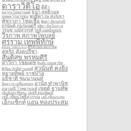
ดาราวิดิโอ
ดีด้า
ธนา สุทธิกมล
ธนากร โปษยานนท์
พรชิตา ณ สงขลา
นพพล โกมารชุน
พัชราภา ไชยเชื้อ
พิยดา อัครเศรณี
ยุรนันท์ ภมรมนตรี
ลลิตา ปัญโญภาส
วรนุช วงษ์สวรรค์
วิลลี่ แมคอินทอช
วีรภาพ สุภาพไพบูลย์
ศรราม เทพพิทักษ์
ศิริลักษณ์ ผ่องโชค
ศรัณยู วงษ์กระจ่าง
สหรัถ สังคปรีชา
สันติสุข พรหมศิริ
สาวิกา ไชยเดช
สินจัย เปล่งพานิช
สุวนันท์ คงยิ่ง
สิเรียม ภักดีดำรงฤทธิ์
หยาดทิพย์ ราชปาล
อธิชาติ ชุมนานนท์
อานัส ฬาพานิช
อัษฎาวุธ เหลืองสุนทร
เขตต์ ฐานทัพ
อุษามณี ไวทยานนท์
เคลลี่ ธนะพัฒน์
เข็มอัปสร สิริสุขะ
เจนี่ เทียนโพธิ์สุวรรณ
เอมี่ กลิ่นประทุม
แอน ทองประสม
เอ็กแซ็กท์