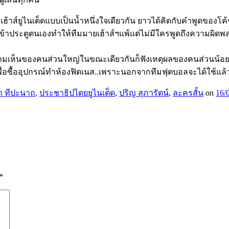
เฮ้าส์ยูไนเต็ดแบบเป็นน้ำหนึ่งใจเดียวกัน ยาวได้คิดกับคำพูดของ
ข้าประตูตนเองทำให้ทีมมายเฮ้าส์ฯแพ้แต่ไม่มีใครพูดถึงความผิดพลา
มเห็นของคนส่วนใหญ่ในขณะเดียวกันก็ฟังเหตุผลของคนส่วนน้อยด้วย
่อซื้ออุปกรณ์ทำห้องฟิตเนส..เพราะนอกจากทีมฟุตบอลจะได้ใช้แล้ว เ
มา ทีปะนาถ
,
ประชาธิปไตยยูไนเต็ด
,
ปริญ สุภารัตน์
,
ละครสั้น
on
16/
*