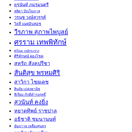
ยุรนันท์ ภมรมนตรี
ลลิตา ปัญโญภาส
วรนุช วงษ์สวรรค์
วิลลี่ แมคอินทอช
วีรภาพ สุภาพไพบูลย์
ศรราม เทพพิทักษ์
ศรัณยู วงษ์กระจ่าง
ศิริลักษณ์ ผ่องโชค
สหรัถ สังคปรีชา
สันติสุข พรหมศิริ
สาวิกา ไชยเดช
สินจัย เปล่งพานิช
สิเรียม ภักดีดำรงฤทธิ์
สุวนันท์ คงยิ่ง
หยาดทิพย์ ราชปาล
อธิชาติ ชุมนานนท์
อัษฎาวุธ เหลืองสุนทร