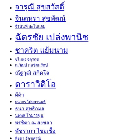
จารุณี สุขสวัสดิ์
จินตหรา สุขพัฒน์
จีรนันท์ มะโนแจ่ม
ฉัตรชัย เปล่งพานิช
ชาคริต แย้มนาม
ชไมพร จตุรภุช
ณวัฒน์ กุลรัตนรักษ์
ณัฐวุฒิ สกิดใจ
ดาราวิดิโอ
ดีด้า
ธนากร โปษยานนท์
ธนา สุทธิกมล
นพพล โกมารชุน
พรชิตา ณ สงขลา
พัชราภา ไชยเชื้อ
พิยดา อัครเศรณี