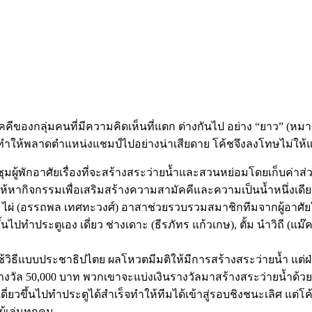
ของกลุ่มคนที่มีความคิดเห็นที่แตก ต่างกันไป อย่าง “ยาว” (หมาก) 
 ทำให้พลาดตำแหน่งแชมป์ไปอย่างน่าเสียดาย โค้ชจึงลงโทษไม่ให้แข
ประชุมผู้พักอาศัยเรื่องที่จะสร้างสระว่ายน้ำและสวนหย่อมโดยเก็บค่
ให้หากิจกรรมเพื่อเสริมสร้างความสามัคคีและความเป็นน้ำหนึ่งเดี
โด ไผ่ (อรรถพล เทศทะวงศ์) อาสาช่วยรวบรวมสมาชิกทีมจากผู้อาศัย
้นไปทำประตูเอง เดี่ยว ช่างเดาะ (ธีรภัทร แก้วเกษ), ตั้ม นำวิถี (แ
ช้วิธีแบบประชาธิปไตย ผลโหวตมีมติให้มีการสร้างสระว่ายน้ำ แต่ฝ่
ินรางวัล 50,000 บาท พวกเขาจะแบ่งเงินรางวัลมาสร้างสระว่ายน้ำด
เดี่ยวขึ้นไปทำประตูได้สำเร็จทำให้ทีมได้เข้าสู่รอบชิงชนะเลิศ แต
้เล่นทุกคน