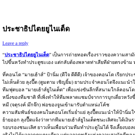
ประชาธิปไตยยูไนเต็ด
Leave a reply
“
ประชาธิปไตยยูไนเต็ด
” เป็นการถ่ายทอดเรื่องราวของความสามัคคี
ไปขึ้นหวังทำประตูซะเอง แต่กลับต้องพลาดท่าเสียทีฝ่ายตรงข้าม
ที่คอนโด “มายเฮ้าส์” ป้านิ่ม (ดีใจ ดีดีดี) เจ้าของคอนโด เรียก
ไม่เห็นด้วย ลุงปี๊ด (ตูมตาม เชิญยิ้ม) ยามประจำคอนโดจึงแนะนำ
ทีมฟุตบอล “มายเฮ้าส์ยูไนเต็ด” เพื่อแข่งขันลีกที่สนามใกล้คอน
หนึ่งของทีมชาติ ที่เพิ่งทำให้ทีมพลาดแชมป์จากการบุกเดี่ยวหวังขึ
หมี (จตุรงค์ ม๊กจ๊ก) พ่อของจูนเข้ามารับตำแหน่งโค้ช
ความสัมพันธ์ของคนในคอนโดเริ่มย่ำแย่ ลุงปื๊ดแนะนำให้ป้านิ่มใ
ย้ายออก ลุงปื๊ดแจ้งว่าหากทีมมายเฮ้าส์ยูไนเต็ดชนะเลิศจะได้เง
รอบรองชนะเลิศ ยาวเห็นเพื่อนร่วมทีมทำประตูไม่ได้ จึงเลี้ยงบอล
จริงไม่ได้มาจากคนคนเดียว แต่มาจากพลังแห่งความสามัคคีของผู