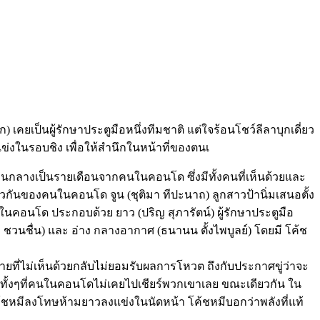
เคยเป็นผู้รักษาประตูมือหนึ่งทีมชาติ แต่ใจร้อนโชว์ลีลาบุกเดี่ยว
่งในรอบชิง เพื่อให้สำนึกในหน้าที่ของตนเ
าส่วนกลางเป็นรายเดือนจากคนในคอนโด ซึ่งมีทั้งคนที่เห็นด้วยและ
ยวกันของคนในคอนโด จูน (ชุติมา ทีปะนาถ) ลูกสาวป้านิ่มเสนอตั้ง
ในคอนโด ประกอบด้วย ยาว (ปริญ สุภารัตน์) ผู้รักษาประตูมือ
ม๊ค ชวนชื่น) และ อ่าง กลางอากาศ (ธนานน ตั้งไพบูลย์) โดยมี โค้ช
ายที่ไม่เห็นด้วยกลับไม่ยอมรับผลการโหวต ถึงกับประกาศขู่ว่าจะ
้วยทั้งๆที่คนในคอนโดไม่เคยไปเชียร์พวกเขาเลย ขณะเดียวกัน ใน
่โค้ชหมีลงโทษห้ามยาวลงแข่งในนัดหน้า โค้ชหมีบอกว่าพลังที่แท้