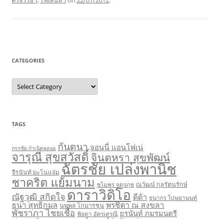
ศิริจรรยา
,
ไฟเสน่หา
on
22/01/2012
.
CATEGORIES
C
a
t
e
g
o
r
TAGS
i
e
s
กันตนา
จอนนี่ แอนโฟเน่
กรรชัย กำเนิดพลอย
จารุณี สุขสวัสดิ์
จินตหรา สุขพัฒน์
ฉัตรชัย เปล่งพานิช
จีรนันท์ มะโนแจ่ม
ชาคริต แย้มนาม
ชไมพร จตุรภุช
ณวัฒน์ กุลรัตนรักษ์
ดาราวิดิโอ
ณัฐวุฒิ สกิดใจ
ดีด้า
ธนากร โปษยานนท์
ธนา สุทธิกมล
พรชิตา ณ สงขลา
นพพล โกมารชุน
พัชราภา ไชยเชื้อ
ยุรนันท์ ภมรมนตรี
พิยดา อัครเศรณี