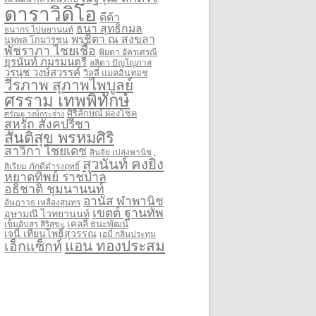
ดาราวิดิโอ
ดีด้า
ธนา สุทธิกมล
ธนากร โปษยานนท์
พรชิตา ณ สงขลา
นพพล โกมารชุน
พัชราภา ไชยเชื้อ
พิยดา อัครเศรณี
ยุรนันท์ ภมรมนตรี
ลลิตา ปัญโญภาส
วรนุช วงษ์สวรรค์
วิลลี่ แมคอินทอช
วีรภาพ สุภาพไพบูลย์
ศรราม เทพพิทักษ์
ศิริลักษณ์ ผ่องโชค
ศรัณยู วงษ์กระจ่าง
สหรัถ สังคปรีชา
สันติสุข พรหมศิริ
สาวิกา ไชยเดช
สินจัย เปล่งพานิช
สุวนันท์ คงยิ่ง
สิเรียม ภักดีดำรงฤทธิ์
หยาดทิพย์ ราชปาล
อธิชาติ ชุมนานนท์
อานัส ฬาพานิช
อัษฎาวุธ เหลืองสุนทร
เขตต์ ฐานทัพ
อุษามณี ไวทยานนท์
เคลลี่ ธนะพัฒน์
เข็มอัปสร สิริสุขะ
เจนี่ เทียนโพธิ์สุวรรณ
เอมี่ กลิ่นประทุม
แอน ทองประสม
เอ็กแซ็กท์