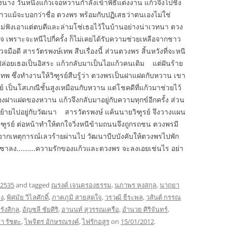
นาง วันหนึ่งแก้วเจอหวานกำลังเข้าพิธีแต่งงาน แก้วจึงไปชิง
สาวแม้จะบอกว่าชื่อ ตวงพร พร้อมกับปฏิเสธว่าตนเองไม่ใช่
็ไม่ฟังเอาแต่ตบตีและล่ามโซ่เธอไว้ในบ้านอย่างน่าเวทนา ตวง
 เพราะจะหนีไปกี่ครั้ง ก็ไม่เคยได้รับความช่วยเหลือจากชาว
อดี สารวัตรพงษ์เทพ สืบเรื่องนี้ ส่วนตวงพร สิ้นหวังที่จะหนี
้วปล่อยเธอเป็นอิสระ แก้วกลับมาเป็นไอแก้วคนเดิม แต่ฝันร้าย
์เทพ ซึ่งทำงานให้วิฑูรย์สืบรู้ว่า ตวงพรเป็นฝาแฝดกับหวาน เขา
 เป็นโสเภณีชั้นสูงเหมือนกับหวาน แต่โชคดีที่แก้วมาช่วยไว้
งฝาแฝดของหวาน แก้วจึงกลับมาอยู่กับความทุกข์อีกครั้ง ส่วน
มย้ายไปอยู่กับวัฒนา สารวัตรพงษ์ แค้นนายวิฑูรย์ จึงวางแผน
ิฑูรย์ ต่อหน้าทำให้ตกใจวิ่งหนีข้ามถนนจึงถูกรถชน ตวงพรมี
จากเหตุการณ์เลวร้ายผ่านไป วัฒนาบีบบังคับให้ตวงพรไปพัก
จะซาลง……….ความรักของแก้วและตวงพร จะลงเอยเช่นไร อย่า
 2535
and tagged
ณรงค์ เจนครองธรรม
,
นภาพร หงสกุล
,
นาถยา
จง
,
พิศมัย วิไลศักดิ์
,
ภาคภูมิ สายสุดใจ
,
วรวุฒิ ธีระพล
,
วสันต์ กรรณ
รังสิกุล
,
อัญชลี ชัยศิริ
,
อานนท์ สุวรรณเครือ
,
อำนวย ศิริจันทร์
,
า รัชตะ
,
ไพจิตร อักษรณรงค์
,
ไฟรักอสูร
on
15/01/2012
.