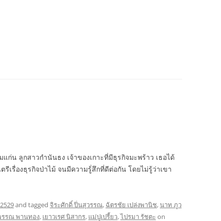
อมแก่น ลูกสาวกำนันธง เจ้าของเกาะที่มีธุรกิจมะพร้าว เธอได้
ีเรื่องธุรกิจป่าไม้ จนมีความรู้่สึกที่ดีต่อกัน โดยไม่รู้ว่าเขา
 2529
and tagged
จิระศักดิ์ ปิ่นสุวรรณ
,
ฉัตรชัย เปล่งพานิช
,
นาท ภูว
พรรณ พานทอง
,
เยาวเรศ นิสากร
,
แม่ปูเปรี้ยว
,
ไปรมา รัชตะ
on