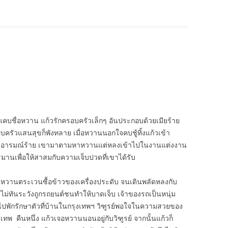
คบชื่อหวาน แก้วรักครอบครัวเล็กๆ อันประกอบด้วยเมียร้าย
ครัวแสนสุขก็พังทลาย เมื่อหวานนอกใจคบชู้ทิ้งแก้วเข้า
้เมา อารมณ์ร้าย เขามาตามหาหวานแต่หลงเข้าไปในงานแต่งงาน
นเพื่อให้สาสมกับความเจ็บปวดที่เขาได้รับ
หวานตระเวนซื้อข้าวของเครื่องประดับ จนเดินพลัดหลงกับ
ไม่ทันระวังถูกรถยนต์ชนทำให้บาดเจ็บ เจ้าของรถเป็นหนุ่ม
ียไปพักรักษาตัวที่บ้านในกรุงเทพฯ วิฑูรย์พอใจในความสวยของ
 คืนหนึ่ง แก้วเจอหวานนอนอยู่กับวิฑูรย์ จากนั้นแก้วก็