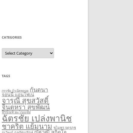
CATEGORIES
Categories
TAGS
กันตนา
กรรชัย กำเนิดพลอย
จอนนี่ แอนโฟเน่
จารุณี สุขสวัสดิ์
จินตหรา สุขพัฒน์
จีรนันท์ มะโนแจ่ม
ฉัตรชัย เปล่งพานิช
ชาคริต แย้มนาม
ชไมพร จตุรภุช
ณัฐวุฒิ สกิดใจ
ณวัฒน์ กุลรัตนรักษ์