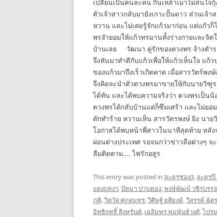
เปลี่ยนเป็นคนละคน กินเหล้าเมาไม่สนใจกุ้ง
ตัวเจ้าสาวกลับมายังเกาะปั้นดาว ส่วนเจ้า
หวาน และไม่เคยรู้จักแก้วมาก่อน แต่แก้วก
พรจำยอมให้แก้วทรมานทั้งร่างกายและจิตใจ
บ้านเลย วัฒนา คู่รักของตวงพร จ้างตำรวจมื
จึงหันมาทำดีกับแก้วเพื่อให้แก้วเห็นใจ แก
ของแก้วมาถึงเร็วเกิดคาด เมื่อสารวัตร์พงษ
จึงคิดจะนำตัวตวงพรมาขายให้กับนายวิฑูรย์
ได้ทัน และได้พบความจริงว่า ตวงพรเป็นน้อ
ตวงพรได้กลับบ้านแต่ก็ซึมเศร้า และไม่ยอ
ดักทำร้าย หวานเห็น สารวัตรพงษ์ ยิง นายว
โอกาสได้พบหน้าพี่สาวในนาทีสุดท้าย หลัง
ผ่อนต่างประเทศ รอจนกว่าข่าวลือต่างๆ 
ลืมติดตาม…. ไฟรักอสูร
This entry was posted in
ละครช่อง3
,
ละครปี
แดงบุหงา
,
ปัทมา ปานทอง
,
พงษ์พัฒน์ วชิรบรร
ภูติ
,
วิทวัส ศุภสมุทร
,
วิศิษฐ์ ยุติยงค์
,
วิสรรค์ ฉัตร
อิทธิฤทธิ์ สิงหรันต์
,
เฉลิมพร พุ่มพันธ์วงศ์
,
ไปรม