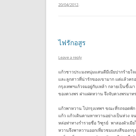
20/04/2012
.
ไฟรักอสูร
Leave a reply
แก้วชาวประมงหนุ่มแสนดีมีเมียปากร้ายใจแ
และลูกสาวที่น่ารักของเขามาก แต่แล้วครอบ
กรุงเทพฯแก้วจมอยู่กับเหล้า กลายเป็นขี
ของตวงพร ฝาแฝดหวาน จึงจับตวงพรมาทรมา
แก้วพาหวาน ไปกรุงเทพฯ ขณะที่รถจอดพัก 
แก้ว แก้วเดินตามหาหวานอย่างเป็นห่วง จน
หล่อท่าทางร่ำรวยชื่อ วิฑูรย์ พาสองผัวเม
หวานจึงพาหวานออกเที่ยวชมแสงสีของกรุงเทพ