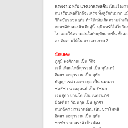
หรือ
เป็นเรื่อง
แรงเงา 2
แรงเงาแรงแค้น
กัน เรือนหอก็ใกล้จะเสร็จ ทั้งคู่รักกันมาก แม้
วีกิจขับรถชนฤทัย ทำให้ฤทัยเกิดความจำเสื่อ
จะมาดีกับสองผัวเมียคู่นี้ มุนินทร์ก็ใส่ใจก
ไป และให้ความสนใจกับฤทัยมากขึ้น ทั้งสอง
ลง ติดตามได้ใน แรงเงา ภาค 2
นักแสดง
ภูภูมิ พงศ์ภาณุ เป็น วีกิจ
เจนี่ เทียนโพธิ์สุวรรณ์ เป็น มุนินทร์
อิศยา ฮอสุวรรณ เป็น ฤทัย
ธัญญาเรศ เองตระกูล เป็น นพนภา
ชลธิชา นวมสุคนธ์ เป็น รัชนก
เจนสุดา ปานโต เป็น เนตรนภิศ
มิณฑิตา วัฒนกุล เป็น ลูกศร
กนกฉัตร มรรยาทอ่อน เป็น ปราโมทย์
อิศยา ฮอสุวรรณ เป็น ฤทัย
ชาช่า รามณรงค์ เป็น ต้อง