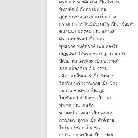
ศรุต นวประกดิษฐกุล เป็น ไทแทน
พิชฌพัฒน์ ตันทา เป็น ต่อ
ภูดิท ขุนชนะสงคราม เป็น ก้อง
สรวงสุดา ลาวัณย์ประเสริฐ เป็น สร้อยคำ
ชนานนา นุตรคม เป็น นภางค์
ศิระ แพทย์รัตน์ เป็น อมร
พุทธชาด พงศ์สุชาติ เป็น แจงจิต
ณัฏฐพัชร์ วีภัทรเดชตระกูล เป็น ปริม
ปัญญาพล เดชสงค์ เป็น ประพงส์
ลิลลี่ แม็คกร๊าธ เป็น อรพิม
อลิตา แบล็ทเลอร์ เป็น ทิพอาภา
วิศววิท วงษ์วรรณลภย์ เป็น ป้าง
อนาวิล ชาติทอง เป็น ภูมิ
โสตถิพันธุ์ คำลือชา เป็น เคน
พีท พล เป็น เจนศึก
ชัยวัฒน์ ทองแสง เป็น พงศกร
กรณ์พงษ์ ชูลาภ เป็น ศักดิ์ชาย
โปรมา รัชตะ เป็น พิณ
สมภพ เบญจาธิกุล เป็น แปลก