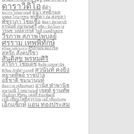
ดาราวิดิโอ
ดีด้า
ธนา สุทธิกมล
ธนากร โปษยานนท์
พรชิตา ณ สงขลา
นพพล โกมารชุน
พัชราภา ไชยเชื้อ
พิยดา อัครเศรณี
ยุรนันท์ ภมรมนตรี
ลลิตา ปัญโญภาส
วรนุช วงษ์สวรรค์
วิลลี่ แมคอินทอช
วีรภาพ สุภาพไพบูลย์
ศรราม เทพพิทักษ์
ศิริลักษณ์ ผ่องโชค
ศรัณยู วงษ์กระจ่าง
สหรัถ สังคปรีชา
สันติสุข พรหมศิริ
สาวิกา ไชยเดช
สินจัย เปล่งพานิช
สุวนันท์ คงยิ่ง
สิเรียม ภักดีดำรงฤทธิ์
หยาดทิพย์ ราชปาล
อธิชาติ ชุมนานนท์
อานัส ฬาพานิช
อัษฎาวุธ เหลืองสุนทร
เขตต์ ฐานทัพ
อุษามณี ไวทยานนท์
เคลลี่ ธนะพัฒน์
เข็มอัปสร สิริสุขะ
เจนี่ เทียนโพธิ์สุวรรณ
เอมี่ กลิ่นประทุม
แอน ทองประสม
เอ็กแซ็กท์