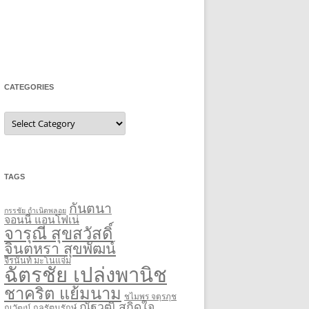
CATEGORIES
Categories
TAGS
กันตนา
กรรชัย กำเนิดพลอย
จอนนี่ แอนโฟเน่
จารุณี สุขสวัสดิ์
จินตหรา สุขพัฒน์
จีรนันท์ มะโนแจ่ม
ฉัตรชัย เปล่งพานิช
ชาคริต แย้มนาม
ชไมพร จตุรภุช
ณัฐวุฒิ สกิดใจ
ณวัฒน์ กุลรัตนรักษ์