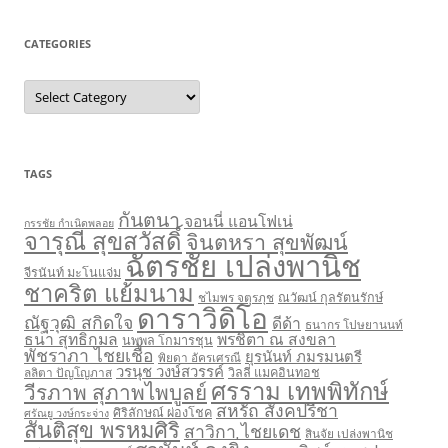
CATEGORIES
Categories
TAGS
กันตนา
จอนนี่ แอนโฟเน่
กรรชัย กำเนิดพลอย
จารุณี สุขสวัสดิ์
จินตหรา สุขพัฒน์
ฉัตรชัย เปล่งพานิช
จีรนันท์ มะโนแจ่ม
ชาคริต แย้มนาม
ชไมพร จตุรภุช
ณวัฒน์ กุลรัตนรักษ์
ดาราวิดิโอ
ณัฐวุฒิ สกิดใจ
ดีด้า
ธนากร โปษยานนท์
ธนา สุทธิกมล
พรชิตา ณ สงขลา
นพพล โกมารชุน
พัชราภา ไชยเชื้อ
ยุรนันท์ ภมรมนตรี
พิยดา อัครเศรณี
วรนุช วงษ์สวรรค์
ลลิตา ปัญโญภาส
วิลลี่ แมคอินทอช
ศรราม เทพพิทักษ์
วีรภาพ สุภาพไพบูลย์
สหรัถ สังคปรีชา
ศิริลักษณ์ ผ่องโชค
ศรัณยู วงษ์กระจ่าง
สันติสุข พรหมศิริ
สาวิกา ไชยเดช
สินจัย เปล่งพานิช