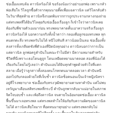
ช่อเอื้องแทบล้ม ดาวนิลร้องไห้ ขอร้องน้องว่าอย่าบอกพ่อ เพราะกลัว
พ่อเสียใจ วิไลถูกซื้อตัวจากคุณนายติ๊ดเพื่อแฉดาวนิล แต่วิไลกลับตัว
ในวินาทีสุดท้าย ดาวนิลจึงรอดพ้นจากการถูกประจานกลางกองถ่าย
แต่ทรงพลที่ได้ยินวิไลคุยกับช่อเอื้องเรื่องลูก ก็เข้าใจว่าดาวนิลเคย
ท้องกับพี่ชายตัวเองมาก่อน ทรงพลมาคาดคั้นเอาความจริงเรื่องลูก
ดาวนิลร้องไห้ บอกความจริงทั้งน้ำตาว่า กลองคือลูกของทรงพล ทุก
คนตกตะลึง ทรงพลรับไม่ได้ หนีไปทันที สาวน้อยเป็นลม ช่อเอื้องทั้ง
สงสารทั้งเกลียดชังพี่ตัวเองที่ปิดบังทุกอย่าง ดาวนิลบอกว่าการเป็น
แค่ดาวนิล ลูกพ่อครูคำปันในคณะรำไม่มีค่า มีความหมายสำหรับ
ชีวิตที่นี่เพราะเธอโดนดูถูก โดนเหยียดหยามมาตลอด สองพี่น้องโต้
เถียงกันโดยไม่รู้เลยว่า คำปันแอบได้ยินทุกคำพูดด้วยหัวใจที่แตก
สลาย เมื่อรู้ว่าลูกสาวทั้งสองคนโกหกตนมาตลอดเวลา คำปันหนี
ออกไปกับกลองด้วยใจที่เจ็บช้ำ ดาวนิลช็อคนอนเป็นเจ้าหญิงนิทรา
อยู่ที่โรงพยาบาล ช่อเอื้องกับทรงวุฒิพยายามตามหาคำปัน แต่ไม่พบ
เทวัญมาเตือนสติทรงพลที่กระบี่ คำปันถูกพากลับมาแม่อายในสภาพ
จิตใจบอบช้ำ และเพ้อถึงดาวนิล จนตายในอ้อมกอดช่อเอื้อง ดาวนิล
ฟื้นขึ้นมาเจอทรงพล แต่ทรงพลทำใจให้อภัยกับความผิดของดาวนิล
ไม่ได้ ดาวนิลเสียใจมาก ที่อดทนมาทุกอย่าง แต่ทรงพลกลับไม่
ยอมรับ ดาวนิลหมดสติไปอีกครั้ง และฟื้นมาในวันสวดศพพ่อวัน