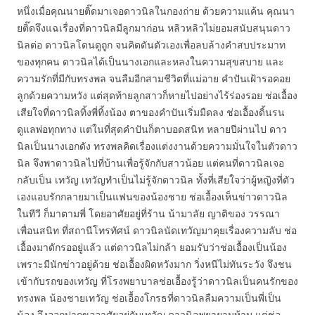
หนึ่งเมื่อคุณนายติ๊ดมาเจอดาวนิลในกองถ่าย ด้วยความแค้น คุณนา
ยติ๊ดจึงแฉเรื่องที่ดาวนิลมีลูกมาก่อน หลิวหลิวไม่ยอมสนับสนุนดาว
นิลต่อ ดาวนิลโดนดูถูก จนคิดดันตัวเองเพื่อลบล้างคำสบประมาท
ของทุกคน ดาวนิลได้เป็นนางเอกและหลงในความสุขสบาย และ
ความรักที่มีกับทรงพล จนลืมอีกสามชีวิตที่แม่อาย คำปันเฝ้ารอคอย
ลูกด้วยความหวัง แต่สุดท้ายลูกสาวก็หายไปอย่างไร้ร่องรอย ช่อเอื้อง
เสียใจที่ดาวนิลทิ้งพี่ทิ้งน้อง ตาของคำปันเริ่มมืดลง ช่อเอื้องดิ้นรน
ดูแลพ่อทุกทาง แต่ในที่สุดคำปันก็ตาบอดสนิท หลายปีผ่านไป ดาว
นิลเป็นนางเอกดัง ทรงพลคิดเรื่องแต่งงานด้วยความมั่นใจในตัวดาว
นิล จึงพาดาวนิลไปที่บ้านเพื่อรู้จักกับสาวน้อย แต่คนที่ดาวนิลเจอ
กลับเป็น เทวัญ เทวัญทำเป็นไม่รู้จักดาวนิล ทั้งที่เสียใจว่าผู้หญิงที่ตัว
เองแอบรักกลายมาเป็นแฟนของน้องชาย ช่อเอื้องเห็นข่าวดาวนิล
ในทีวี ก็มาตามพี่ โดยอาศัยอยู่ที่ร้าน น้ามาลัย ญาติของ วรรณา
เพื่อนสนิท ที่สถานีโทรทัศน์ ดาวนิลนัดเทวัญมาคุยเรื่องความลับ ช่อ
เอื้องมาดักรออยู่แล้ว แต่ดาวนิลไม่กล้า ยอมรับว่าช่อเอื้องเป็นน้อง
เพราะมีนักข่าวอยู่ด้วย ช่อเอื้องผิดหวังมาก วิ่งหนีไม่ทันระวัง จึงชน
เข้ากับรถของเทวัญ ที่โรงพยาบาลช่อเอื้องรู้ว่าดาวนิลเป็นคนรักของ
ทรงพล น้องชายเทวัญ ช่อเอื้องโกรธที่ดาวนิลลืมความเป็นพี่เป็น
น้อง จึงออกปากขออาศัยอยู่กับเทวัญ ดาวนิลพยายามห้าม แต่ช่อ