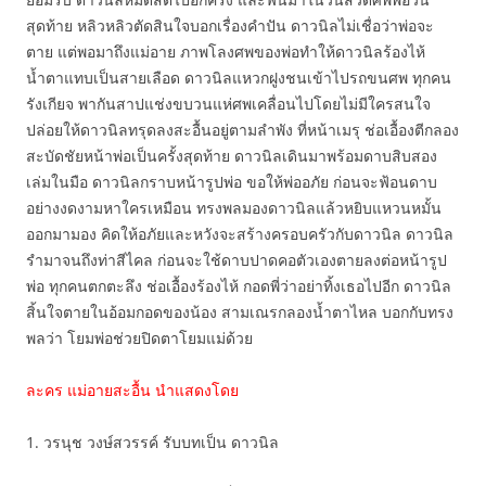
สุดท้าย หลิวหลิวตัดสินใจบอกเรื่องคำปัน ดาวนิลไม่เชื่อว่าพ่อจะ
ตาย แต่พอมาถึงแม่อาย ภาพโลงศพของพ่อทำให้ดาวนิลร้องไห้
น้ำตาแทบเป็นสายเลือด ดาวนิลแหวกฝูงชนเข้าไปรถขนศพ ทุกคน
รังเกียจ พากันสาปแช่งขบวนแห่ศพเคลื่อนไปโดยไม่มีใครสนใจ
ปล่อยให้ดาวนิลทรุดลงสะอื้นอยู่ตามลำพัง ที่หน้าเมรุ ช่อเอื้องตีกลอง
สะบัดชัยหน้าพ่อเป็นครั้งสุดท้าย ดาวนิลเดินมาพร้อมดาบสิบสอง
เล่มในมือ ดาวนิลกราบหน้ารูปพ่อ ขอให้พ่ออภัย ก่อนจะฟ้อนดาบ
อย่างงดงามหาใครเหมือน ทรงพลมองดาวนิลแล้วหยิบแหวนหมั้น
ออกมามอง คิดให้อภัยและหวังจะสร้างครอบครัวกับดาวนิล ดาวนิล
รำมาจนถึงท่าสีไคล ก่อนจะใช้ดาบปาดคอตัวเองตายลงต่อหน้ารูป
พ่อ ทุกคนตกตะลึง ช่อเอื้องร้องไห้ กอดพี่ว่าอย่าทิ้งเธอไปอีก ดาวนิล
สิ้นใจตายในอ้อมกอดของน้อง สามเณรกลองน้ำตาไหล บอกกับทรง
พลว่า โยมพ่อช่วยปิดตาโยมแม่ด้วย
ละคร แม่อายสะอื้น นำแสดงโดย
1. วรนุช วงษ์สวรรค์ รับบทเป็น ดาวนิล