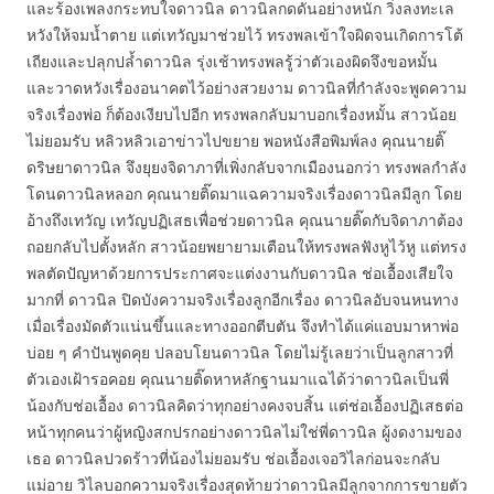
และร้องเพลงกระทบใจดาวนิล ดาวนิลกดดันอย่างหนัก วิ่งลงทะเล
หวังให้จมน้ำตาย แต่เทวัญมาช่วยไว้ ทรงพลเข้าใจผิดจนเกิดการโต้
เถียงและปลุกปล้ำดาวนิล รุ่งเช้าทรงพลรู้ว่าตัวเองผิดจึงขอหมั้น
และวาดหวังเรื่องอนาคตไว้อย่างสวยงาม ดาวนิลที่กำลังจะพูดความ
จริงเรื่องพ่อ ก็ต้องเงียบไปอีก ทรงพลกลับมาบอกเรื่องหมั้น สาวน้อย
ไม่ยอมรับ หลิวหลิวเอาข่าวไปขยาย พอหนังสือพิมพ์ลง คุณนายติ๊
ดริษยาดาวนิล จึงยุยงจิดาภาที่เพิ่งกลับจากเมืองนอกว่า ทรงพลกำลัง
โดนดาวนิลหลอก คุณนายติ๊ดมาแฉความจริงเรื่องดาวนิลมีลูก โดย
อ้างถึงเทวัญ เทวัญปฏิเสธเพื่อช่วยดาวนิล คุณนายติ๊ดกับจิดาภาต้อง
ถอยกลับไปตั้งหลัก สาวน้อยพยายามเตือนให้ทรงพลฟังหูไว้หู แต่ทรง
พลตัดปัญหาด้วยการประกาศจะแต่งงานกับดาวนิล ช่อเอื้องเสียใจ
มากที่ ดาวนิล ปิดบังความจริงเรื่องลูกอีกเรื่อง ดาวนิลอับจนหนทาง
เมื่อเรื่องมัดตัวแน่นขึ้นและทางออกตีบตัน จึงทำได้แค่แอบมาหาพ่อ
บ่อย ๆ คำปันพูดคุย ปลอบโยนดาวนิล โดยไม่รู้เลยว่าเป็นลูกสาวที่
ตัวเองเฝ้ารอคอย คุณนายติ๊ดหาหลักฐานมาแฉได้ว่าดาวนิลเป็นพี่
น้องกับช่อเอื้อง ดาวนิลคิดว่าทุกอย่างคงจบสิ้น แต่ช่อเอื้องปฏิเสธต่อ
หน้าทุกคนว่าผู้หญิงสกปรกอย่างดาวนิลไม่ใช่พี่ดาวนิล ผู้งดงามของ
เธอ ดาวนิลปวดร้าวที่น้องไม่ยอมรับ ช่อเอื้องเจอวิไลก่อนจะกลับ
แม่อาย วิไลบอกความจริงเรื่องสุดท้ายว่าดาวนิลมีลูกจากการขายตัว