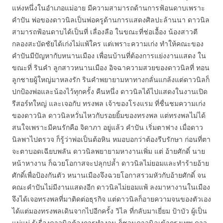
แห่งหนึ่งในอำเภอแม่อาย มีความสามารถด้านการฟ้อนดาบเพราะ
คำปัน พ่อของดาวนิลเป็นพ่อครูด้านการแสดงศิลปะล้านนา ดาวนิล
สามารถฟ้อนดาบได้เป็นที่ เลื่องลือ ในขณะที่ช่อเอื้อง น้องสาวตี
กลองสะบัดชัยได้เก่งไม่แพ้ใคร แต่เพราะความเก่ง ทำให้คณะของ
คำปันมีปัญหากับหนานเมือง เพื่อนบ้านที่ต้องการแย่งงานแสดง ใน
ขณะที่ รินคำ ลูกสาวหนานเมือง อิจฉาความสวยของดาวนิลที่ ทอน
ลูกชายผู้ใหญ่มาหลงรัก รินคำพยายามหาทางกลั่นแกล้งแต่ดาวนิลก็
ปกป้องพ่อและน้องไว้ทุกครั้ง คืนหนึ่ง ดาวนิลได้ไปแสดงในงานเปิด
รีสอร์ทใหญ่ และเจอกับ ทรงพล เจ้าของโรงแรม ที่ชื่นชมความเก่ง
ของดาวนิล ดาวนิลหวั่นไหวกับรอยยิ้มของทรงพล แต่ทรงพลไม่ได้
สนใจเพราะมีคนรักคือ จิดาภา อยู่แล้ว คำปัน เริ่มตาฟาง เมื่อดาว
นิลพาไปตรวจ ก็รู้ว่าพ่อเป็นต้อหิน หมอบอกว่าต้องรีบรักษา ก่อนที่ตา
จะตาบอดเฉียบพลัน ดาวนิลพยายามหางานเพิ่ม แต่ อ้ายศักดิ์ นาย
หน้าหางาน ก็ฉวยโอกาสจะปลุกปล้ำ ดาวนิลไม่ยอมและทำร้ายอ้าย
ศักดิ์เพื่อป้องกันตัว หนานเมืองจึงฉวยโอกาสรวมหัวกับอ้ายศักดิ์ จน
คณะคำปันไม่มีงานแสดงอีก ดาวนิลไม่ยอมแพ้ ลงมาหางานในเมือง
จึงได้เจอทรงพลที่มาติดต่อธุรกิจ แต่ดาวนิลก็อายความจนของตัวเอง
ได้แต่มองทรงพลเดินจากไปอีกครั้ง วิไล ที่กลับมาเยี่ยม ป้าบัว ผู้เป็น
แม่แม่ รู้เรื่องดาวนิลต้องการทำงาน ก็ชวนดาวนิลเข้ากรุงเทพ ดาว