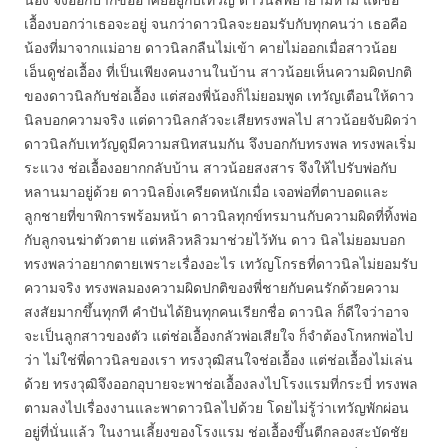
เอื้องบอกว่าเธอจะอยู่ จนกว่าดาวนิลจะยอมรับกับทุกคนว่า เธอคือ
น้องที่มาจากแม่อาย ดาวนิลกลืนไม่เข้า คายไม่ออกเมื่อสาวน้อย
เอ็นดูช่อเอื้อง ที่เป็นเพียงคนงานในบ้าน สาวน้อยเห็นความผิดปกติ
ของดาวนิลกับช่อเอื้อง แต่สองพี่น้องก็ไม่ยอมพูด เทวัญเตือนให้ดาว
นิลบอกความจริง แต่ดาวนิลกลัวจะเสียทรงพลไป สาวน้อยจับผิดว่า
ดาวนิลกับเทวัญดูมีความสนิทสนมกัน จึงบอกกับทรงพล ทรงพลเริ่ม
ระแวง ช่อเอื้องอยากกลับบ้าน สาวน้อยสงสาร จึงให้ไปรับพ่อกับ
หลานมาอยู่ด้วย ดาวนิลยิ่งเครียดหนักเมื่อ เจอพ่อที่ตาบอดและ
ลูกชายที่ขาพิการพร้อมหน้า ดาวนิลทุกข์ทรมานกับความผิดที่ทิ้งพ่อ
กับลูกจนฆ่าตัวตาย แต่หลิวหลิวมาช่วยไว้ทัน ดาว นิลไม่ยอมบอก
ทรงพลว่าอยากตายเพราะเรื่องอะไร เทวัญโกรธที่ดาวนิลไม่ยอมรับ
ความจริง ทรงพลมองความผิดปกติของพี่ชายกับคนรักด้วยความ
สงสัยมากขึ้นทุกที คำปันได้ยินทุกคนเรียกชื่อ ดาวนิล ก็ดีใจว่าอาจ
จะเป็นลูกสาวของตัว แต่ช่อเอื้องกลัวพ่อเสียใจ ก็จำต้องโกหกพ่อไป
ว่า ไม่ใช่พี่ดาวนิลของเรา ทรงวุฒิสนใจช่อเอื้อง แต่ช่อเอื้องไม่เล่น
ด้วย ทรงวุฒิจึงออกอุบายจะพาช่อเอื้องลงไปโรงแรมที่กระบี่ ทรงพล
ตามลงไปเรื่องงานและพาดาวนิลไปด้วย โดยไม่รู้ว่าเทวัญพักผ่อน
อยู่ที่นั่นแล้ว ในงานเลี้ยงของโรงแรม ช่อเอื้องขึ้นตีกลองสะบัดชัย