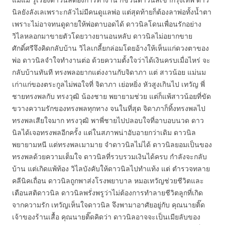
นิลยังลังเลเพราะกลัวไม่มีคนดูแลพ่อ แต่สุดท้ายก็ต้องลาพ่อทั้งน้ำตา
เพราะไม่อาจทนดูดายให้พ่อตาบอดได้ ดาวนิลโดนเพื่อนรักอย่าง
วิไลหลอกมาขายตัวโดยวางยานอนหลับ ดาวนิลไม่อยากขาย
ศักดิ์ศรีจึงคิดกลับบ้าน วิไลเกลี้ยกล่อมโดยอ้างให้เห็นแก่ดวงตาของ
พ่อ ดาวนิลจำใจทำงานต่อ ด้วยความตั้งใจว่าได้เงินครบเมื่อไหร่ จะ
กลับบ้านทันที ทรงพลอยากแต่งงานกับจิดาภา แต่ สาวน้อย แม่นม
เก่าแก่ของตระกูลไม่พอใจที่ จิดาภา เย่อหยิ่ง หัวสูงเกินไป เทวัญ พี่
ชายทรงพลกับ ทรงวุฒิ น้องชาย พยายามช่วย แต่ก็แพ้สาวน้อยที่ขัด
ขวางความรักของทรงพลทุกทาง จนในที่สุด จิดาภาก็ทิ้งทรงพลไป
ทรงพลเสียใจมาก ทรงวุฒิ พาพี่ชายไปปลอบใจที่อาบอบนวด ดาว
นิลได้เจอทรงพลอีกครั้ง แต่ในสภาพน่าอับอายกว่าเดิม ดาวนิล
พยายามหนี แต่ทรงพลเมามาย จำดาวนิลไม่ได้ ดาวนิลยอมเป็นของ
ทรงพลด้วยความเต็มใจ ดาวนิลที่รวบรวมเงินได้ครบ กำลังจะกลับ
บ้าน แต่เกิดแพ้ท้อง วิไลบังคับให้ดาวนิลไปทำแท้ง แต่ ตำรวจทลาย
คลีนิคเถื่อน ดาวนิลถูกพาส่งโรงพยาบาล หมอเทวัญช่วยชีวิตและ
เตือนสติดาวนิล ดาวนิลพรั่งพรูว่าไม่ต้องการทำลายชีวิตลูกที่เกิด
จากความรัก เทวัญเห็นใจดาวนิล จึงพามาอาศัยอยู่กับ คุณนายติ๊ด
เจ้าของร้านเสื้อ คุณนายติ๊ดคิดว่า ดาวนิลอาจจะเป็นเมียลับของ