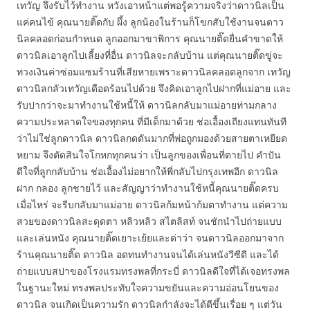
เทวัญ จึงรับไว้ทำงาน หวังเอาหน้าแต่พอรู้ความจริงว่าดาวนิลเป็น
แค่คนไข้ คุณนายติ๊ดกับ ผึ้ง ลูกน้องในร้านก็โขกสับใช้งานจนดาว
นิลคลอดก่อนกำหนด ลูกออกมาขาพิการ คุณนายติ๊ดยื่นคำขาดให้
ดาวนิลเอาลูกไปเลี้ยงที่อื่น ดาวนิลจะกลับบ้าน แต่คุณนายติ๊ดขู่จะ
ทวงเงินค่าซ่อมแซมร้านที่เสียหายเพราะดาวนิลคลอดลูกจาก เทวัญ
ดาวนิลกลัวเทวัญเดือดร้อนไปด้วย จึงคิดเอาลูกไปฝากที่แม่อาย และ
รับปากว่าจะมาทำงานใช้หนี้ให้ ดาวนิลกลับมาแม่อายท่ามกลาง
ความประหลาดใจของทุกคน ที่มีเด็กมาด้วย ช่อเอื้องเถียงแทนทันที
ว่าไม่ใช่ลูกดาวนิล ดาวนิลกดดันมากที่พ่อถูกมองด้วยสายตาเหยียด
หยาม จึงตัดสินใจโกหกทุกคนว่า เป็นลูกของเพื่อนที่ตายไป คำปัน
ดีใจที่ลูกกลับบ้าน ช่อเอื้องไม่อยากให้พี่กลับไปกรุงเทพอีก ดาวนิล
ฝาก กลอง ลูกชายไว้ และสัญญาว่าทำงานใช้หนี้คุณนายติ๊ดครบ
เมื่อไหร่ จะรีบกลับมาแม่อาย ดาวนิลก้มหน้าก้มตาทำงาน แต่ความ
สวยของดาวนิลสะดุดตา หลิวหลิว สไตลิสท์ จนชักนำไปถ่ายแบบ
และเล่นหนัง คุณนายติ๊ดเยาะเย้ยและด่าว่า จนดาวนิลออกมาจาก
ร้านคุณนายติ๊ด ดาวนิล อดทนทำงานจนได้เล่นหนังวีซีดี และได้
ถ่ายแบบสปาของโรงแรมทรงพลที่กระบี่ ดาวนิลดีใจที่ได้เจอทรงพล
ในฐานะใหม่ ทรงพลประทับใจความขยันและความอ่อนโยนของ
ดาวนิล จนเกิดเป็นความรัก ดาวนิลกำลังจะได้ดีขึ้นเรื่อย ๆ แต่วัน