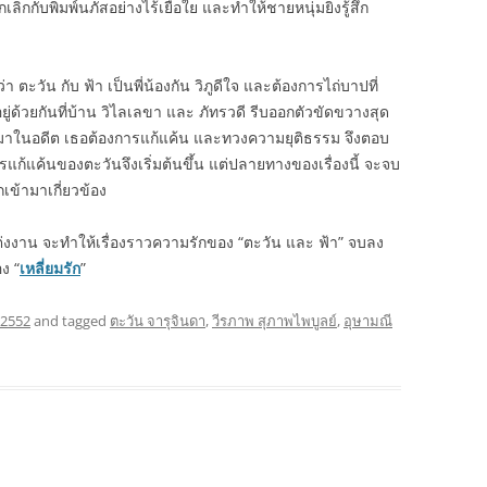
ลิกกับพิมพ์นภัสอย่างไร้เยื่อใย และทำให้ชายหนุ่มยิ่งรู้สึก
่า ตะวัน กับ ฟ้า เป็นพี่น้องกัน วิภูดีใจ และต้องการไถ่บาปที่
่ด้วยกันที่บ้าน วิไลเลขา และ ภัทรวดี รีบออกตัวขัดขวางสุด
จอมาในอดีต เธอต้องการแก้แค้น และทวงความยุติธรรม จึงตอบ
แก้แค้นของตะวันจึงเริ่มต้นขึ้น แต่ปลายทางของเรื่องนี้ จะจบ
กเข้ามาเกี่ยวข้อง
่งงาน จะทำให้เรื่องราวความรักของ “ตะวัน และ ฟ้า” จบลง
ง “
เหลี่ยมรัก
”
 2552
and tagged
ตะวัน จารุจินดา
,
วีรภาพ สุภาพไพบูลย์
,
อุษามณี