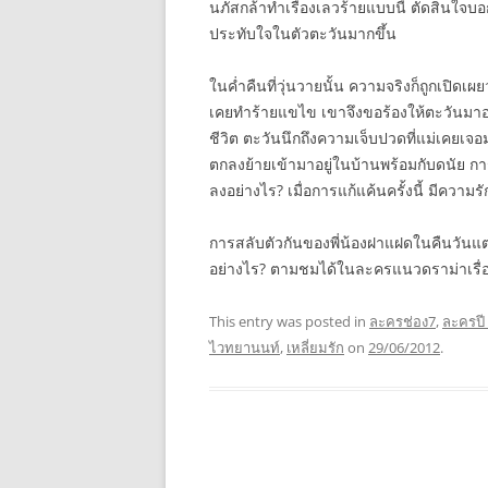
นภัสกล้าทำเรื่องเลวร้ายแบบนี้ ตัดสินใจบอกเ
ประทับใจในตัวตะวันมากขึ้น
ในค่ำคืนที่วุ่นวายนั้น ความจริงก็ถูกเปิดเผยว
เคยทำร้ายแขไข เขาจึงขอร้องให้ตะวันมาอยู
ชีวิต ตะวันนึกถึงความเจ็บปวดที่แม่เคยเ
ตกลงย้ายเข้ามาอยู่ในบ้านพร้อมกับดนัย การ
ลงอย่างไร? เมื่อการแก้แค้นครั้งนี้ มีความรั
การสลับตัวกันของพี่น้องฝาแฝดในคืนวันแต
อย่างไร? ตามชมได้ในละครแนวดราม่าเรื่อ
This entry was posted in
ละครช่อง7
,
ละครปี
ไวทยานนท์
,
เหลี่ยมรัก
on
29/06/2012
.