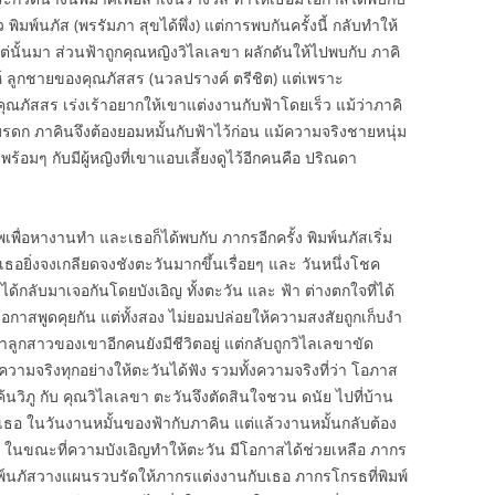
มพ์นภัส (พรรัมภา สุขได้พึ่ง) แต่การพบกันครั้งนี้ กลับทำให้
้งแต่นั้นมา ส่วนฟ้าถูกคุณหญิงวิไลเลขา ผลักดันให้ไปพบกับ ภาคิ
สน่ห์ ลูกชายของคุณภัสสร (นวลปรางค์ ตรีชิต) แต่เพราะ
้คุณภัสสร เร่งเร้าอยากให้เขาแต่งงานกับฟ้าโดยเร็ว แม้ว่าภาคิ
ดก ภาคินจึงต้องยอมหมั้นกับฟ้าไว้ก่อน แม้ความจริงชายหนุ่ม
อมๆ กับมีผู้หญิงที่เขาแอบเลี้ยงดูไว้อีกคนคือ ปริณดา
เพื่อหางานทำ และเธอก็ได้พบกับ ภากรอีกครั้ง พิมพ์นภัสเริ่ม
ห้เธอยิ่งจงเกลียดจงชังตะวันมากขึ้นเรื่อยๆ และ วันหนึ่งโชค
ได้กลับมาเจอกันโดยบังเอิญ ทั้งตะวัน และ ฟ้า ต่างตกใจที่ได้
อกาสพูดคุยกัน แต่ทั้งสอง ไม่ยอมปล่อยให้ความสงสัยถูกเก็บงำ
รู้ว่าลูกสาวของเขาอีกคนยังมีชีวิตอยู่ แต่กลับถูกวิไลเลขาขัด
มจริงทุกอย่างให้ตะวันได้ฟัง รวมทั้งความจริงที่ว่า โอภาส
นวิภู กับ คุณวิไลเลขา ตะวันจึงตัดสินใจชวน ดนัย ไปที่บ้าน
เธอ ในวันงานหมั้นของฟ้ากับภาคิน แต่แล้วงานหมั้นกลับต้อง
บ ในขณะที่ความบังเอิญทำให้ตะวัน มีโอกาสได้ช่วยเหลือ ภากร
ิมพ์นภัสวางแผนรวบรัดให้ภากรแต่งงานกับเธอ ภากรโกรธที่พิมพ์