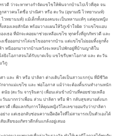
รวดี ว่าจะหาทางกำจัดแขไขให้พ้นจากบ้านไปเร็วที่สุด จน
ูกสาวคนโตชื่อ ปาณิศา หรือ ตะวัน (อุษามณี ไวทยานนท์)
มณี ไวทยานนท์) แม้เด็กทั้งสองคนจะเป็นหลานแท้ๆ แต่คุณหญิง
ั้งสองเลยสักนิด พร้อมวางแผนให้วิภูเข้าใจผิด ว่าแขไขแอบ
องเธอ ที่มักจะคอยมาช่วยเหลือแขไข ทุกครั้งที่ถูกภัทรวดี และ
ลงเชื่อออกปากไล่แขไขออกจากบ้าน แต่แขไขไม่ยอมทิ้งลูกทั้ง
้า หนีออกมาจากบ้านหวังจะหลบไปพักอยู่ที่บ้านญาติใน
ละไล่ยิงโอภาสจนได้รับบาดเจ็บ แขไขรีบพาโอภาส และ ตะวัน
บวิภู
ิศา และ ฟ้า หรือ ปาลิตา ต่างเติบโตเป็นสาวแรกรุ่น ที่มีชีวิต
มรักจากแม่แขไข และ พ่อโอภาส แม้ว่าจะต้องดิ้นรนทำงานหนัก
ดนัย (ตะวัน จารุจินดา) เพื่อนเล่นข้างบ้านที่คอยช่วยเหลือ
ะวันมากกว่าเพื่อน ส่วน ปาลิตา หรือ ฟ้า กลับสุขสบายดั่งนก
ภัทรวดี เพื่อแลกกับการให้คุณหญิงวิไลเลขายอมรับว่าปาลิตา
ุกอย่าง แต่เธอกลับซ่อนความอึดอัดใจที่ไม่สามารถเป็นตัวเองได้
สัยเสียของภัทรวดีกลั่นแกล้งอยู่เสมอ
ระกวดนางนพมาศเพื่อล่าเงินรางวัล ทำให้เธอมีโอกาสได้พบกับ