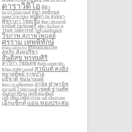
ดาราวิดิโอ
ดีด้า
ธนา สุทธิกมล
ธนากร โปษยานนท์
พรชิตา ณ สงขลา
นพพล โกมารชุน
พัชราภา ไชยเชื้อ
พิยดา อัครเศรณี
ยุรนันท์ ภมรมนตรี
ลลิตา ปัญโญภาส
วรนุช วงษ์สวรรค์
วิลลี่ แมคอินทอช
วีรภาพ สุภาพไพบูลย์
ศรราม เทพพิทักษ์
ศิริลักษณ์ ผ่องโชค
ศรัณยู วงษ์กระจ่าง
สหรัถ สังคปรีชา
สันติสุข พรหมศิริ
สาวิกา ไชยเดช
สินจัย เปล่งพานิช
สุวนันท์ คงยิ่ง
สิเรียม ภักดีดำรงฤทธิ์
หยาดทิพย์ ราชปาล
อธิชาติ ชุมนานนท์
อานัส ฬาพานิช
อัษฎาวุธ เหลืองสุนทร
เขตต์ ฐานทัพ
อุษามณี ไวทยานนท์
เคลลี่ ธนะพัฒน์
เข็มอัปสร สิริสุขะ
เจนี่ เทียนโพธิ์สุวรรณ
เอมี่ กลิ่นประทุม
แอน ทองประสม
เอ็กแซ็กท์