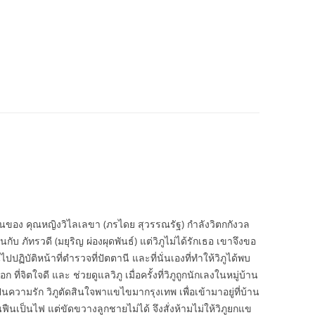
หวนของ คุณหญิงวิไลเลขา (ภรไดย สุวรรณรัฐ) กำลังวิตกกังวล
นกับ ภัทรวดี (มยุริญ ผ่องผุดพันธ์) แต่วิภูไม่ได้รักเธอ เขาจึงขอ
ปปฏิบัติหน้าที่ตำรวจที่ปัตตานี และที่นั่นเองที่ทำให้วิภูได้พบ
่จิตใจดี และ ช่วยดูแลวิภู เมื่อครั้งที่วิภูถูกนักเลงในหมู่บ้าน
ป็นความรัก วิภูตัดสินใจพาแขไขมากรุงเทพ เพื่อเข้ามาอยู่ที่บ้าน
เป็นไฟ แต่ขัดขวางลูกชายไม่ได้ จึงสั่งห้ามไม่ให้วิภูยกแข