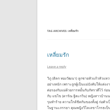
TAG ARCHIVES:
เหลี่ยมรัก
เหลี่ยมรัก
Leave a reply
วิภู (ดิลก ทองวัฒนา) ลูกชายหัวแก้วหัวแ
อย่างหนัก เพราะถูกผู้เป็นแม่บังคับให้แต่งงา
ต่อรองกับแม่ด้วยการหมั้นกับภัทรวดีไว้ ก่อนไ
กับ แขไข (ดารัณ ฐิตะกวิน) หญิงสาวบ้านนอก ที
รุมทำร้าย ความใกล้ชิดกันของทั้งคู่ ก่อตัวเ
ในฐานะภรรยา คุณหญิงวิไลเลขาโกรธเป็นฟืน