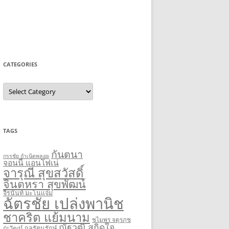
CATEGORIES
C
a
t
e
g
o
r
TAGS
i
e
s
กันตนา
กรรชัย กำเนิดพลอย
จอนนี่ แอนโฟเน่
จารุณี สุขสวัสดิ์
จินตหรา สุขพัฒน์
จีรนันท์ มะโนแจ่ม
ฉัตรชัย เปล่งพานิช
ชาคริต แย้มนาม
ชไมพร จตุรภุช
ณัฐวุฒิ สกิดใจ
ณวัฒน์ กุลรัตนรักษ์