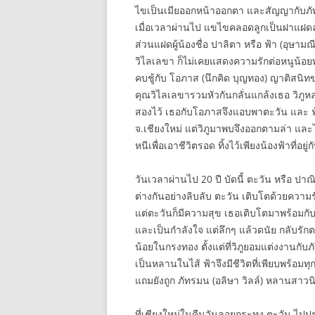
ไขเป็นเมียออกหน้าออกตา และสัญญากับภัท
เมื่อเวลาผ่านไป แขไขคลอดลูกเป็นฝาแฝดล
ส่วนแฝดผู้น้องชื่อ ปาลิตา หรือ ฟ้า (อุษา
วิไลเลขา ก็ไม่เคยแสดงความรักต่อหนูน้อยท
คบชู้กับ โอภาส (นึกคิด บุญทอง) ญาติสนิทข
คุณวิไลเลขารวมหัวกันกลั่นแกล้งเธอ วิภูห
สองไว้ เธอกับโอภาสจึงแอบพาตะวัน และ ฟ
จ.เชียงใหม่ แต่วิภูมาพบจึงออกตามล่า แ
หนีเพื่อเอาชีวิตรอด ทิ้งไว้เพียงน้องฟ้าที่อยู่กั
วันเวลาผ่านไป 20 ปี บัดนี้ ตะวัน หรือ ปาณ
ต่างกันอย่างลิบลับ ตะวัน เติบโตด้วยควา
แต่ตะวันก็มีความสุข เธอเติบโตมาพร้อมกับ 
และเป็นกำลังใจ แต่ลึกๆ แล้วดนัย กลับรักต
น้อยในกรงทอง ตั้งแต่ที่วิภูยอมแต่งงานกับ
เป็นหลานในไส้ ฟ้าจึงมีชีวิตที่เพียบพร้อมท
แถมยังถูก ภัทรมน (อลิษา วิลล์) หลานสาวนิ
ที่เชียงใหม่ในคืนวันลอยกระทง ตะวัน ไปป