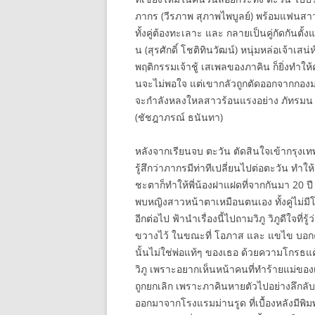
ภากร (วีรภาพ สุภาพไพบูลย์) พร้อมแฟนสาว พิ
ทั้งคู่ต้องทะเลาะ และ กลายเป็นคู่กัดกันตั
น (สุรศักดิ์ โชติทินวัฒน์) หนุ่มหล่อเจ้าเ
พฤติกรรมเจ้าชู้ เสเพลของภาคิน ก็ยิ่งทำให
นจะไม่พอใจ แต่เขากลัวถูกตัดออกจากกองมร
จะกำลังหลงใหลสาวร้อนแรงอย่าง ภัทรมน พร้
(ชัชฎาภรณ์ ธนันทา)
หลังจากเรียนจบ ตะวัน ตัดสินใจเข้ากรุงเทพ
รู้สึกว่าภากรมีท่าทีเปลี่ยนไปต่อตะวัน ทำใ
ชะตาก็ทำให้พี่น้องฝาแฝดที่จากกันมา 20 ปี 
พบหญิงสาวหน้าตาเหมือนตนเอง ทั้งคู่ไม่มีโ
อีกต่อไป ฟ้านำเรื่องนี้ไปถามวิภู วิภูดีใจที่
ขวางไว้ ในขณะที่ โอภาส และ แขไข บอกควา
นั้นไม่ใช่พ่อแท้ๆ ของเธอ ด้วยความโกรธแค้
วิภู เพราะอยากเห็นหน้าคนที่ทำร้ายแม่ของ
ถูกยกเลิก เพราะภาคินหายตัวไปอย่างลึกลั
ออกมาจากโรงแรมม่านรูด ที่เบื้องหลังมีพ