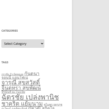
CATEGORIES
Categories
TAGS
กันตนา
กรรชัย กำเนิดพลอย
จอนนี่ แอนโฟเน่
จารุณี สุขสวัสดิ์
จินตหรา สุขพัฒน์
จีรนันท์ มะโนแจ่ม
ฉัตรชัย เปล่งพานิช
ชาคริต แย้มนาม
ชไมพร จตุรภุช
ณัฐวุฒิ สกิดใจ
ณวัฒน์ กุลรัตนรักษ์