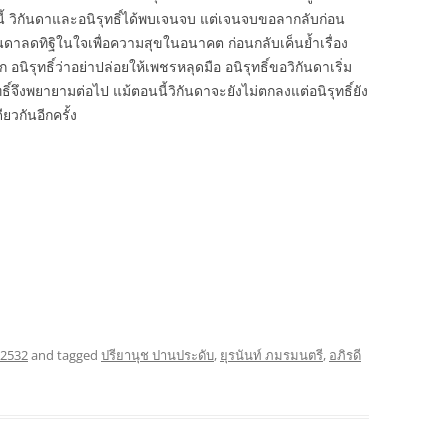
นี้ วิกันดาและอนิรุทธิ์ได้พบเจนจบ แต่เจนจบขอลากลับก่อน
กันดาลดทิฐิในใจเพื่อความสุขในอนาคต ก่อนกลับเค็นย้ำเรื่อง
 อนิรุทธิ์ว่าอย่าปล่อยให้เพชรหลุดมือ อนิรุทธิ์ขอวิกันดาเริ่ม
ทธิ์จึงพยายามต่อไป แม้ตอนนี้วิกันดาจะยังไม่ตกลงแต่อนิรุทธิ์ยัง
ียวกันอีกครั้ง
 2532
and tagged
ปรียานุช ปานประดับ
,
ยุรนันท์ ภมรมนตรี
,
อภิรดี