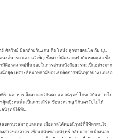
ธ์ ศัลวิทย์ มีลูกด้วยกัน2คน คือ โหน่ง ลูกชายคนโต กับ นุ่น
 อนงค์นารถ และ ฉวีเพ็ญ ซึ่งต่างก็มีครอบครัวกันหมดแล้ว ซึ่ง
 มีสามีคือ พลเวทย์ชื่นชอบในการอ่านหนังสือธรรมะเป็นอย่างมาก
ะหนักสุด เพราะสีหนาทสามีของเธอติดการพนันทุกอย่าง แต่เธอ
หญิงที่ร้านอาหาร จึงมาบอกวิกันดา แต่ อนิรุทธ์ โกหกวิกันดาว่าไป
ว่าผู้หญิงคนนั้นเป็นสาวเสิร์ฟ ชื่อนงคราญ วิกันดารับไม่ได้
นิรุทธ์ได้ทัน
เลยพานวลมาดูแลแทน เมื่อนวลได้พบอนิรุทธ์ก็มีทีท่าสนใจ
นน้องสาวของถาวร เพื่อนสนิทของอนิรุทธ์ กลับมาจากเมืองนอก