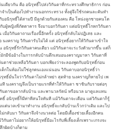
ันเดียวกัน คือ อนิรุทธิ์ไปส่งวิกันดาที่กระทรวงศึกษาธิการ ก่อน
นดาจำเป็นต้องไปทำงานนอกกระทรวง ทั้งคู่จึงใช้รถคนละคันทำ
ยู่กับอนิรุทธิ์ได้สามปี มีลูกด้วยกันสองคน คือ โหน่งลูกชายคนโต
ู่กับผู้หญิงที่ภัตตาคาร จึงมาบอกวิกันดา แต่อนิรุทธิ์โกหกวิกันดา
 เมื่อวิกันดาถามเรื่องนี้อีกครั้ง อนิรุทธิ์กลับไม่ปฏิเสธ และ
่อ นงคราญ วิกันดารับไม่ได้ แต่ อนิรุทธิ์อยากให้วิกันดาเข้าใจ
้น อนิรุทธิ์รักวิกันดาคนเดียว แม้วิกันดาจะระวังตัวมากขึ้น แต่ก็
ธิ์มักมีข้ออ้างในการกลับบ้านดึกเสมอนงคราญมาหา วิกันดาที่
ิกันดาช่วยเหลือวิกันดา บอกเพียงว่าจะลองพูดกับอนิรุทธิ์ก่อน
อว่าเด็กในท้องไม่ใช่ลูกตนเองแน่นอน วิกันดาบอกอนิรุทธิ์ว่า
ิรุทธิ์มั่นใจว่าวิกันดาไม่กล้าหย่า สุดท้าย นงคราญก็หายไป เพ
ทันที นงคราญจึงเป็นรายแรกที่ทำให้วิกันดา ชาชินกับรายต่อๆ
องวิกันดาขอลากลับบ้าน และพานวลรัตน์ หรือนวล มาดูแลแทน
 อนิรุทธิ์ก็มีท่าทีสนใจทันที แม้วิกันดาจะเตือน แต่วิกันดาก็รู้
 ตั้งแต่นวลเข้ามาทำงาน อนิรุทธิ์จะกลับบ้านเร็วกว่าเดิม และไป
ไม่กลับมา วิกันดาจึงจ้างนวลต่อ โดยมีเตื้องช่วยเลี้ยงอีกคน
ม้วิกันดาไม่อยากให้อนิรุทธิ์มีอะไรกับพี่เลี้ยงเด็กเพราะเกรงจะ
้สึกผิดบ้างก็ตาม