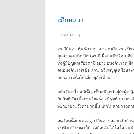
เมียหลวง
Leave a reply
ดร.วิกันดา พันธ์ภากร แต่งงานกับ ดร.อนิรุท
ลูกสาวคนเล็ก วิกันดา มีเพื่อนสนิท2คน คือ
ทั้งคู่มีปัญหาเรื่องสามี อย่าง อนงค์นารถ
จนอนงค์นารถเบื่อ ส่วน ฉวีเพ็ญดูเหมือนจ
ก็สามารถยิ้มได้เมื่ออยู่กับเพื่อน
แล้ววันหนึ่ง ฉวีเพ็ญ เห็นอนิรุทธ์อยู่กับผู้
กับสิทธิชัย เมื่อถามอีกครั้ง อนิรุทธ์เลยบอก
พยายามระวังตัวมากขึ้นแต่ก็ไม่สามารถตามอ
จนวันหนึ่งคนดูแลลูกวิกันดาขอลากลับบ้าน
ทันที แต่วิกันดาก็ทำเหมือนไม่ได้ใส่ใจ จ