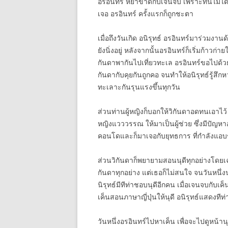
อรอินทร์ หย่าขาดกับเจนจบ เพราะทนไม่ได้กั
เจอ อรอินทร์ ครั้งแรกก็ถูกชะตา
เมื่อถึงวันเกิด อนิรุทธ์ อรอินทร์มาร่วมงา
ยังนิ่งอยู่ หลังจากนั้นอรอินทร์ก็เริ่มก้าว
กันดาพากันไปเที่ยวทะเล อรอินทร์ขอไปด้วย
กันดากับคุยกันถูกคอ จนทำให้อนิรุทธ์รู้สึกห
ทะเลาะกันรุนแรงขึ้นทุกวัน
ส่วนท่านผู้หญิงก็บอกให้วิกันดาอดทนเอาไว
หญิงแวววรรณ ให้มาเป็นผู้ช่วย ซึ่งมีปัญหาอ
คอนโดและก็มาเจอกับยุทธการ ที่กำลังแอบชอ
ส่วนวิกันดาก็พยายามสอนนุดีทุกอย่างโดยเฉพ
กันดาทุกอย่าง แต่เธอก็ไม่สนใจ จนวันหนึ่งน
นิรุทธ์มีทีท่าชอบนุดีอีกคน เมื่อเจนจบกับเ
เค็นสอนภาษาญี่ปุ่นให้นุดี อนิรุทธ์แสดงทีท
วันหนึ่งอรอินทร์ไปหาเค็น เพื่อจะไปดูหน้านุ