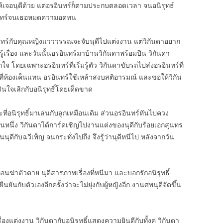
ห้เจอนุดีด้วย แต่อรอินทร์ก็ตามประกบตลอดเวลา จนอนิรุทธ์
อินทร์จนเธอหมดความอดทน
ทร์กับคุณหญิงแวววรรณจะจับนุดีไปแต่งงาน แต่วิกันดาอยาก
้เรื่อง และวันนั้นอรอินทร์มาบ้านวิกันดาพร้อมปืน วิกันดา
จ โดยเฉพาะอรอินทร์ที่เริ่มรู้ตัว วิกันดาขับรถไปส่งอรอินทร์ที่
กที่ห้องเค็นแทน อรอินทร์ใช้เหล้าสงบสติอารมณ์ และขอให้วิกัน
ินใจเลิกกับอนิรุทธิ์โดยเด็ดขาด
่อนิรุทธิ์มาเล่นกับลูกเหมือนเดิม ส่วนอรอินทร์หันไปควง
วันหนึ่ง วิกันดาได้การ์ดเชิญไปงานแต่งของนุดีกับร้อยเอกสุนทร
ีกับฉวีเพ็ญ จนกระทั่งไปถึง จึงรู้ว่านุดีหนีไป หลังจากวัน
นก่อนฆ่าตัวตาย นุดีสารภาพเรื่องที่หนีมา และบอกรักอนิรุทธิ์
ิ์ยืนยันกับตัวเองอีกครั้งว่าจะไม่ยุ่งกับผู้หญิงอีก งานศพนุดีจัดขึ้น
่องแต่งงาน วิกันดากับอนิรุทธิ์แสดงความยินดีกับทั้งคู่ วิกันดา