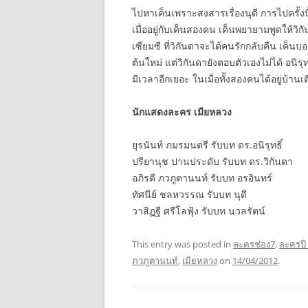
ไปหาเค็นเพราะสงสารเรื่องนุดี การไปครั้ง
เมื่ออยู่กับเค็นสองคน เค็นพยายามพูดให้วิ
เซียมซี ที่วิกันดาจะได้คนรักกลับคืน เค็นบอก
ต้นใหม่ แต่วิกันดายังตอบตัวเองไม่ได้ อนิรุ
มีเวลาอีกเยอะ ในเมื่อทั้งสองคนได้อยู่บ้านเด
นักแสดงละคร เมียหลวง
ยุรนันท์ ภมรมนตรี รับบท ดร.อนิรุทธิ์
ปรียานุช ปานประดับ รับบท ดร.วิกันดา
อภิรดี ภวภูตานนท์ รับบท อรอินทร์
ทัศนีย์ ชลหวรรณ รับบท นุดี
วาสิฏฐี ศรีโลฟุ้ง รับบท นวลรัตน์
This entry was posted in
ละครช่อง7
,
ละครปี
ภวภูตานนท์
,
เมียหลวง
on
14/04/2012
.