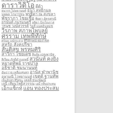
ดาราวิดิโอ
ดีด้า
ธนา สุทธิกมล
ธนากร โปษยานนท์
พรชิตา ณ สงขลา
นพพล โกมารชุน
พัชราภา ไชยเชื้อ
พิยดา อัครเศรณี
ยุรนันท์ ภมรมนตรี
ลลิตา ปัญโญภาส
วรนุช วงษ์สวรรค์
วิลลี่ แมคอินทอช
วีรภาพ สุภาพไพบูลย์
ศรราม เทพพิทักษ์
ศิริลักษณ์ ผ่องโชค
ศรัณยู วงษ์กระจ่าง
สหรัถ สังคปรีชา
สันติสุข พรหมศิริ
สาวิกา ไชยเดช
สินจัย เปล่งพานิช
สุวนันท์ คงยิ่ง
สิเรียม ภักดีดำรงฤทธิ์
หยาดทิพย์ ราชปาล
อธิชาติ ชุมนานนท์
อานัส ฬาพานิช
อัษฎาวุธ เหลืองสุนทร
เขตต์ ฐานทัพ
อุษามณี ไวทยานนท์
เคลลี่ ธนะพัฒน์
เข็มอัปสร สิริสุขะ
เจนี่ เทียนโพธิ์สุวรรณ
เอมี่ กลิ่นประทุม
แอน ทองประสม
เอ็กแซ็กท์