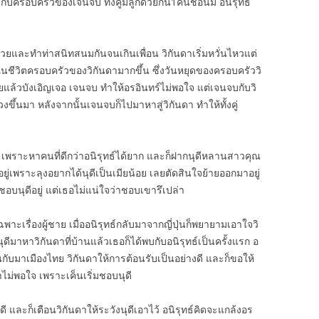
บครอบครัวของเจนจบ ทั้งคู่มีลูกด้วยกัน1คนชื่อนิ่ม อนิรุทธ์
นด้วยและทำท่าสนิทสนมกันจนเกินเพื่อน วิกันดาเริ่มหวั่นไหวแต่
ก่ายในชีวิตครอบครัวของวิกันดามากขึ้น ซึ่งวันหยุดของครอบครัววิ
แล้วบังเอิญเจอ เจนจบ ทำให้อรอินทร์ไม่พอใจ แต่เจนจบกับวิ
วงขึ้นมา หลังจากนั้นเจนจบก็ไปมาหาสู่วิกันดา ทำให้ทั้งคู่
้ เพราะหาคนที่ดีกว่าอนิรุทธ์ได้ยาก และก็ฝากนุดีหลานสาวคุณ
ยู่เพราะลุงอยากได้นุดีเป็นเมียน้อย เลยตัดสินใจย้ายออกมาอยู่
บนุดีอยู่ แต่เธอไม่แน่ใจว่าชอบเขารึเปล่า
าะเรื่องผู้ชาย เมื่ออนิรุทธ์กลับมาจากญี่ปุ่นก็พยายามเอาใจวิ
ุดีมาหาวิกันดาที่บ้านแล้วเธอก็ได้พบกับอนิรุทธ์เป็นครั้งแรก อ
ค็นกับมาเมืองไทย วิกันดาให้การต้อนรับเป็นอย่างดี และก็ขอให้
่าไม่พอใจ เพราะเค็นเริ่มชอบนุดี
ดี และก็เตือนวิกันดาให้ระวังนุดีเอาไว้ อนิรุทธ์คิดจะแกล้งอร