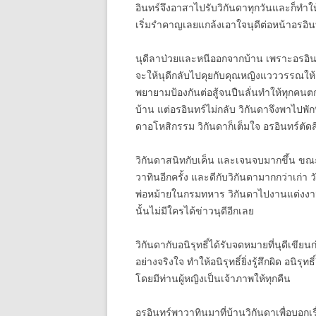
อินทร์จึงอาสาไปรับวิกันดาทุกวันและก็ทำใ
เริ่มรำคาญเลยแกล้งเอาใจนุดีต่อหน้าอร
นุดีลาป่วยและหนีออกจากบ้าน เพราะอรอิน
จะให้นุดีกลับไปคุยกับคุณหญิงแวววรรณให้รู
พยายามป้องกันต่อสู้จนปืนลั่นทำให้ทุกคนตกใ
บ้าน แต่อรอินทร์ไม่กลับ วิกันดาจึงพาไปพั
ดาอโหสิกรรม วิกันดาก็เต็มใจ อรอินทร์ตัดส
วิกันดาสนิทกับเค็น และเจนจบมากขึ้น ขณะที
วาทินอีกครั้ง และดีกับวิกันดามากกว่าเก่า 
พ่อหม้ายในกรมทหาร วิกันดาไปงานแต่งงานนุด
นั้นไม่มีใครได้ข่าวนุดีอีกเลย
วิกันดากับอนิรุทธิ์ได้รับจดหมายที่นุดีเขีย
อย่างจริงใจ ทำให้อนิรุทธิ์ยิ่งรู้สึกผิด อนิรุทธ
โดยมีท่านผู้หญิงเป็นเจ้าภาพให้ทุกคืน
อรอินทร์พาวาทินมาที่บ้านวิกันดาเพื่อบอกเรื