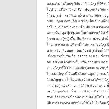
หลังแต่งงานใหม่ๆ วิกันดากับอนิรุทธิ์ใช้รถค
ไปทำงานที่มหาวิทยาลัย แต่ช่วงหลัง วิกั
ให้อนิรุทธิ์ และวิกันดายิ่งห่างกัน วิกันดาอ
กับนุ่น ลูกสาวคนเล็ก ฉวีเพ็ญเห็นอนิรุทธิ์อย
ว่าไปกินข้าวกับสิทธิชัยซึ่งเป็นเพื่อนร่วมงาน
ฉลาดที่จะพูด ผู้หญิงคนนั้นเป็นสาวเสิร์ฟ ชื
ผู้ชาย และผู้หญิงอื่นเป็นเพียงทางผ่านเท่านั
ไม่สามารถตาม อนิรุทธิ์ได้ทันเพราะอนิรุท
บ้าน พร้อมกับบอกว่าท้องกับอนิรุทธิ์ขอให้ว
เมื่ออนิรุทธิ์รู้เรื่องก็จะจัดการเอง และเชื่
ตนเองเห็นเรื่องหย่าเป็นเรื่องธรรมดา แต่อน
ราะอนิรุทธิ์ให้เงิน และเลิกยุ่งกับนงคราญ
ไปของอนิรุทธิ์ วันหนึ่งอ้อมคนดูแลลูกข
อ้อมสัญญาจะไปไม่นาน เมื่อนวลได้พบอนิรุทธิ์
ว่า เรื่องผู้หญิงห้ามยาก วิกันดาจึงวางเฉย
เล่นกับลูกเกินจำเป็น นวลทำงานดี เมื่ออ้อม
ส่วนเรื่อง อนิรุทธ์ วิกันดาทำเป็นไม่ใส่ใจ แ
เสียการปกครอง แต่อนิรุทธิ์ก็ไม่ใส่ใจถึงจะรู