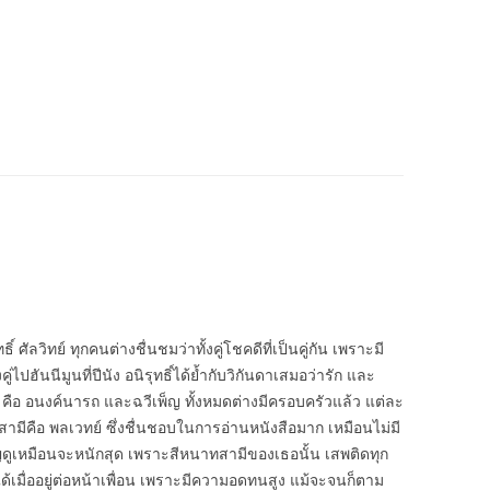
 ศัลวิทย์ ทุกคนต่างชื่นชมว่าทั้งคู่โชคดีที่เป็นคู่กัน เพราะมี
ู่ไปฮันนีมูนที่ปีนัง อนิรุทธิ์ได้ย้ำกับวิกันดาเสมอว่ารัก และ
 คือ อนงค์นารถ และฉวีเพ็ญ ทั้งหมดต่างมีครอบครัวแล้ว แต่ละ
มีคือ พลเวทย์ ซึ่งชื่นชอบในการอ่านหนังสือมาก เหมือนไม่มี
็ญดูเหมือนจะหนักสุด เพราะสีหนาทสามีของเธอนั้น เสพติดทุก
ได้เมื่ออยู่ต่อหน้าเพื่อน เพราะมีความอดทนสูง แม้จะจนก็ตาม