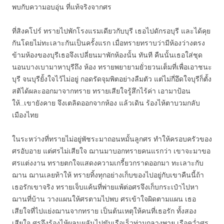
พบกับความอบอุ่น ที่แท้จริงจากศร
ที่สิงคโปร์ ทรายไปพักโรงแรมเดียวกับบุรี เธอไปดักรอบุรี และได้คุย
กันโดยไม่ทะเลาะกันเป็นครั้งแรก เมื่อทรายทราบว่ามีห้องว่างตรง
ข้ามห้องของบุรีเธอจึงเปลี่ยนมาพักห้องนั้น ทันที คืนนั้นเธอใส่ชุด
นอนบางเบามาหาบุรีถึง ห้อง ทรายพยายามยั่วยวนเต็มที่เพื่อเอาชนะ
บุรี จนบุรียั้งใจไว้ไม่อยู่ กอดรัดจุมพิตอย่างลืมตัว แต่ไม่กี่อึดใจบุรีก็ตั้ง
สติได้ผละออกมาจากทราย ทรายเสียใจรู้สึกไร้ค่า เอามาป้อน
ให้..เขายังคาย จึงเตลิดออกจากห้อง แล้วเดิน ร้องไห้ตาบวมกลับ
เมืองไทย
ในระหว่างที่ทรายไม่อยู่พัชระมาถอนหมั้นลูกศร ทำให้ครอบครัวของ
ศรอับอาย แต่ศรไม่เสียใจ ฌานมาบอกทรายคนแรกว่า เขาจะมาขอ
ศรแต่งงาน ทรายตกใจแสดงความเกรี้ยวกราดออกมา ทะเลาะกับ
ฌาน ฌานเลยท้าให้ ทรายทิ้งทุกอย่างเก็บของไปอยู่กับเขาคืนนี้ถ้า
เธอรักเขาจริง ทรายเจ็บแค้นที่พ่ายแพ้ต่อศรจึงเก็บกระเป๋าไปหา
ฌานที่บ้าน วางแผนให้ศรตามไปพบ ศรเข้าใจผิดตามแผน เธอ
เสียใจที่ไปแย่งฌานจากทราย เป็นต้นเหตุให้คนที่เธอรัก ทั้งสอง
เสียใจ ศรจึงร้องไห้ผลุนผลันไปขับเรือเร็วท่ามกลางพายุ เรือคว่ำศร