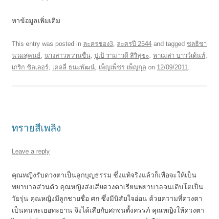
หาข้อมูลเพิ่มเติม
This entry was posted in
ละครช่อง3
,
ละครปี 2544
and tagged
ชลธิชา
นวมสุคนธ์
,
นางสาวหวานชื่น
,
ปูเป้ รามาวดี สิริสุขะ
,
พาเมล่า บาวว์เด้นท์
,
เกริก ชิลเลอร์
,
เคลลี่ ธนะพัฒน์
,
เพ็ญเพ็ชร เพ็ญกุล
on
12/09/2011
.
ทรายสีเพลิง
Leave a reply
คุณหญิงรับดวงตาเป็นลูกบุญธรรม ซึ่งแท้จริงแล้วก็เพื่อจะให้เป็น
พยาบาลส่วนตัว คุณหญิงส่งเสียดวงตาเรียนพยาบาลจนเติบโตเป็น
วัยรุ่น คุณหญิงมีลูกชายชื่อ ศก ซึ่งมีนิสัยใจอ่อน ด้วยความที่ดวงตา
เป็นคนทะเยอทะยาน จึงได้เสียกับศกจนตั้งครรภ์ คุณหญิงให้ดวงตา