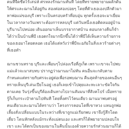
คนที่จืดชืดไร้เสน่ห์ ศรหลงรักฌานทันที โดยที่ทรายพยายามผลักดัน
ให้ศรและฌานได้อยู่กัน สองต่อสองบ่อยๆ โดยที่ตัวเธอเองปลีกตัวมา
หาพ่อแม่ของบุรี เพราะเป็นครอบครัวที่อบอุ่น ทุกครั้งเธอจะมาเยี่ยม
ในเวลากลางวันเพราะต้องการหลบบุรี แต่วันหนึ่งเธอติดลมอยู่บ้าน
บุรีนานไปหน่อย เดินออกมาเห็นบรรยากาศบ้าน ตอนกลางคืนก็จำ
ได้ว่าเป็นบ้านพี่บี เธอตกใจมากนึกขึ้นได้ว่าพี่บีได้เห็นความร้ายกาจ
ของเธอมาโดยตลอด เธอได้แต่หวังว่าพี่บีจะอภัยในสิ่งเลวร้ายต่างๆ
ที่เธอทำ
ฌานชวนทราย บุรีและเพื่อนๆไปล่องเรือที่ภูเก็ต เพราะเขาจะไปพบ
แม่แล้วจะมาสบทบ ปรากฏว่าฌานมาไม่ทัน คนอื่นจะกลับตาม
กำหนดแต่ทรายกับศรจะอยู่ต่อเพื่อรอพบฌาน คืนสุดท้ายของคนอื่นๆ
ทรายเห็นบุรีเล่นเปียโนอยู่ เธอก็เลยเข้าไปคุยและทะเลาะขัดใจกัน
ตามเคย วันรุ่งขึ้นบุรีต้องเดินทางไปงานสัมมนาที่สิงคโปร์ เมื่อทราย
รู้ก็เก็บกระเป๋าตามไปทันที โดยทิ้งศรไว้คนเดียว ฌานมาพบศรอยู่
คนเดียวและฌานได้ทราบว่า โครงการคอนโดที่เขาหวง แหนถูกพ่อ
เลี้ยงสั่งเปลี่ยนแบบในระหว่างที่เขาถูกแม่เรียกพบ เขาจึงรู้สึกโดด
เดี่ยว โดนหักหลังแม้กระทั่งแม่ตนเอง และศรก็ได้พยายามปลอบใจ
เขา และได้ตกเป็นของฌานในคืนนั้นเองด้วยความรักส่วนฌานก็ได้