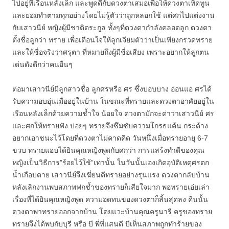
ไปอยู่ที่เรือนหลังเล็ก และพูดดีกับดวงตาเสมอเพื่อให้ดวงตาเทิดทูน
และยอมทำตามทุกอย่างโดยไม่รู้ตัวว่าถูกหลอกใช้ แต่ศกไปแต่งงาน
กับเสาวนีย์ หญิงผู้มีชาติตระกูล ทั้งๆที่ดวงตากำลังคลอดลูก ดวงตา
ตั้งชื่อลูกว่า ทราย เพื่อเตือนใจให้ลูกเจียมตัวว่าเป็นเพียงกรวดทราย
และให้ชื่อจริงว่าศรุตา ที่หมายถึงผู้มีชื่อเสียง เพราะอยากให้ลูกตน
เด่นดังดีกว่าคนอื่นๆ
ต่อมาเสาวนีย์มีลูกสาวชื่อ ลูกศรหรือ ศร ซึ่งบอบบาง อ่อนแอ ศรได้
รับความอบอุ่นเมื่ออยู่ในบ้าน ในขณะที่ทรายและดวงตาอาศัยอยู่ใน
เรือนหลังเล็กด้วยความช้ำใจ น้อยใจ ดวงตามักจะด่าว่าเสาวนีย์ ศร
และศกให้ทรายฟัง บ่อยๆ ทรายจึงซึมซับความโกรธแค้น กระด้าง
อยากเอาชนะไว้โดยที่ดวงตาไม่คาดคิด วันหนึ่งเมื่อทรายอายุ 6-7
ขวบ ทรายแอบได้ยินคุณหญิงพูดกับศกว่า การแสร้งทำดีของคุณ
หญิงเป็นวิธีการ”ร้อยไว้ใช้”เท่านั้น ในวันนั้นเองเกิดอุบัติเหตุศรตก
น้ำเกือบตาย เสาวนีย์จึงเฆี่ยนตีทรายอย่างรุนแรง ดวงตากลับบ้าน
หลังเลิกงานพบสภาพฟกช้ำของทรายก็เสียใจมาก พอทรายเอ่ยเล่า
เรื่องที่ได้ยินคุณหญิงพูด ความอดทนของดวงตาก็สิ้นสุดลง คืนนั้น
ดวงตาพาทรายออกจากบ้าน โดยแวะบ้านคุณครูนารี ครูของทราย
ทรายจึงได้พบกับบุรี หรือ บี พี่ที่แสนดี บีเห็นสภาพถูกทำร้ายของ