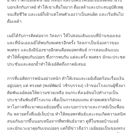
อาละวาดกับมัณฑนาอย่างหนัก และบังคับให้เมย์เขียนจดหมายไป
บอกเลิกกับภาคย์ ทำให้เขาเสียใจมาก ดื่มเหล้าและประสบอุบัติเหตุ
จนเสียชีวิต และเมย์ก็เฝ้าแต่โทษตัวเองว่าเป็นคนผิด และเริ่มหันไป
ดื่มเหล้า
เมย์ได้รับการติดต่อจาก วัลลภา ให้ไปสอนเดินแบบที่บ้านของเธอ
และที่นั่นเองเมย์ได้พบกับพงศธรอีกครั้ง วัลลภาเป็นน้องสาวของ
พงศธร และยังมีน้องชายอีกคนคือหมอพรพันธ์ การสอนเดินแบบ
ทำให้ทั้งคู่พบกันบ่อยๆ ซึ่งการพบกัน แต่ละครั้ง พงศธร มักจะประชด
ประชันและตอกย้ำทำให้เมย์คิดถึงภาคย์เสมอ
การที่แม่ติดการพนันอย่างหนัก ทำให้เจนและเมย์เดือดร้อนเรื่องเงิน
อยู่บ่อยๆ แต่ ทรงยศ (พงษ์พัฒน์ วชิรบรรจง) เจ้าของโรงแรมผู้ซึ่งมา
ติดพันเมย์คอยให้ความช่วยเหลือ จนกระทั่งเมย์ขอไปทำงานเป็น
ประชาสัมพันธ์ที่โรงแรม เพื่อเป็นการตอบแทน ฝ่ายพงศธรก็มักจะ
หาโอกาสที่จะมาพบเมย์บ่อยขึ้น และบอกว่าเขาและภาคย์เป็นเพื่อน
กัน หลายครั้งที่เมย์เจ็บป่วย ทำให้หมอพรพันธ์และเจนเกิดความสนิท
สนมกันมากขึ้นนอกเหนือจากที่พรพันธ์มาหา ดูที่ในซอยบ้านเมย์
และมักแวะมาคุยกับเจนบ่อยๆ แต่ก็มีข่าวลือว่า เมย์ยอมเป็นของทรง