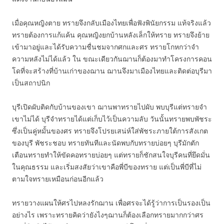
เมื่อคุณหญิงตาย ทรายจึงกลับเมืองไทยเพื่อฟังพินัยกรรม แท้จริงแล้ว
ทรายต้องการแก้แค้น คุณหญิงยกบ้านหลังเล็กให้ทราย ทรายจึงย้าย
เข้ามาอยู่และได้รับความชื่นชมจากศกและศร ทรายโกหกว่าจำ
ความหลังไม่ได้แล้ว ใน ขณะเดียวกันฌานก็ต้องมาทำโครงการคอน
โดที่จะสร้างที่บ้านเก่าของฌาน ฌานจึงมาเมืองไทยและติดต่อบุรีมา
เป็นสถาปนิก
บุรีเปิดผับติดกับบ้านของเขา ฌานพาทรายไปผับ พบบุรีแต่ทรายจำ
เขาไม่ได้ บุรีจำทรายได้แต่เก็บไว้เป็นความลับ วันนั้นทรายพบพัชระ
ซึ่งเป็นคู่หมั้นของศร ทรายจึงโปรยเสน่ห์ใส่พัชระภายใต้การสังเกต
ของบุรี พัชระชอบ ทรายทันทีและนัดพบกับทรายบ่อยๆ บุรีมักตัก
เตือนทรายทำให้ขัดคอทรายบ่อยๆ แต่ทรายก็ชักสนใจบุรีคนที่ยึดมั่น
ในคุณธรรม และเริ่มสงสัยว่าเขาคือพี่บีของทราย แต่เป็นพี่บีที่ไม่
ตามใจทรายเหมือนก่อนอีกแล้ว
ทรายวางแผนให้ศรไปหลงรักฌาน เพื่อศรจะได้รู้ว่าการเป็นรองเป็น
อย่างไร เพราะทรายคิดว่ายังไงๆฌานก็ต้องเลือกทรายมากกว่าศร