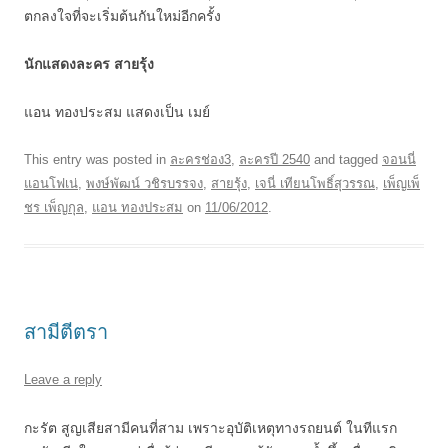
ตกลงใจที่จะเริ่มต้นกันใหม่อีกครั้ง
นักแสดงละคร สายรุ้ง
แอน ทองประสม แสดงเป็น เมย์
This entry was posted in
ละครช่อง3
,
ละครปี 2540
and tagged
จอนนี่
แอนโฟเน่
,
พงษ์พัฒน์ วชิรบรรจง
,
สายรุ้ง
,
เจนี่ เทียนโพธิ์สุวรรณ
,
เพ็ญเพ็
ชร เพ็ญกุล
,
แอน ทองประสม
on
11/06/2012
.
สามีตีตรา
Leave a reply
กะรัต สูญเสียสามีคนที่สาม เพราะอุบัติเหตุทางรถยนต์ ในทีแรก