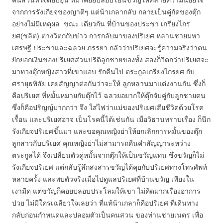
คนสวนที่ใจดีอบอุ่น ที่มาคอยปลอบโยนขวัญให้คลายความน้อยใจ
จากการรังเกียจของญาติๆ แต่น้าเกลากลับ กลายเป็นคู่กัดของตุ๊ก
อย่างไม่มีเหตุผล ขณะ เดียวกัน ที่บ้านของประชา เกรียงไกร
ยศ(ชลิต) ต่างวิตกกับข่าว การกลับมาของปริเยศ หลานชายมหา
เศรษฐี ประชาและฉลวย ภรรยา กลัวว่าปริเยศจะรู้ความจริงว่าตน
ยักยอกเงินของปริเยศส่วนปริติลูกชายของทั้ง สองก็วิตกว่าปริเยศจะ
มาทวงตุ๊กหญิงสาวที่เขาแอบ รักคืนไป ตระกูลเกรียงไกรยศ กับ
ศรายุธพิสัย เคยสัญญาต่อกันว่าจะให้ ลูกหลานมาแต่งงานกัน ซึ่งก็
คือปริเยศ ที่หมั้นหมายกับตุ๊กไว้ ฉลวยอยากให้ตุ๊กจับคู่กับลูกชายตน
ซึ่งก็คือปริญญ์มากกว่า จึง ใส่ไฟว่าแม่ของปริเยศเสียชีวิตด้วยโรค
เรื้อน และปริเยศอาจ เป็นโรคนี้ได้เช่นกัน เมื่อวิธานทราบเรื่อง ก็นึก
รังเกียจปริเยศขึ้นมา และขอคุณหญิงย่าให้ยกเลิกการหมั้นของตุ๊ก
ลูกสาวกับปริเยศ คุณหญิงย่าไม่สามารถคืนคำสัญญาระหว่าง
ตระกูลได้ จึงเปลี่ยนตัวคู่หมั้นจากตุ๊กให้เป็นขวัญแทน ซึ่งขวัญก็ไม่
รังเกียจปริเยศ แต่กลับรู้สึกสงสารขวัญได้คุยกับปริเยศทางโทรศัพท์
หลายครั้ง และพบตัวจริงเมื่อไปดูแลปริเยศที่บ้านขวัญ เพียงใน
เงามืด แต่ขวัญก็คอยปลอบประโลมให้เขา ไม่คิดมากเรื่องอาการ
ป่วย ไม่มีใครเฉลียวใจเลยว่า ที่แท้น้าเกลาก็คือปริเยศ ที่เดินทาง
กลับก่อนกำหนดและปลอมตัวเป็นคนสวน ของท่านชายเนตร เพื่อ