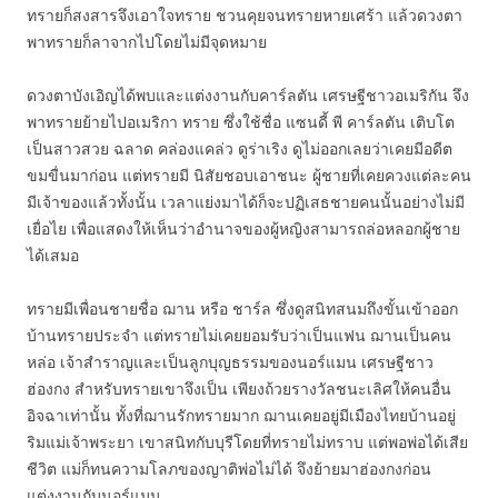
ทรายก็สงสารจึงเอาใจทราย ชวนคุยจนทรายหายเศร้า แล้วดวงตา
พาทรายก็ลาจากไปโดยไม่มีจุดหมาย
ดวงตาบังเอิญได้พบและแต่งงานกับคาร์ลตัน เศรษฐีชาวอเมริกัน จึง
พาทรายย้ายไปอเมริกา ทราย ซึ่งใช้ชื่อ แซนดี้ พี คาร์ลตัน เติบโต
เป็นสาวสวย ฉลาด คล่องแคล่ว ดูร่าเริง ดูไม่ออกเลยว่าเคยมีอดีต
ขมขื่นมาก่อน แต่ทรายมี นิสัยชอบเอาชนะ ผู้ชายที่เคยควงแต่ละคน
มีเจ้าของแล้วทั้งนั้น เวลาแย่งมาได้ก็จะปฏิเสธชายคนนั้นอย่างไม่มี
เยื่อไย เพื่อแสดงให้เห็นว่าอำนาจของผู้หญิงสามารถล่อหลอกผู้ชาย
ได้เสมอ
ทรายมีเพื่อนชายชื่อ ฌาน หรือ ชาร์ล ซึ่งดูสนิทสนมถึงขั้นเข้าออก
บ้านทรายประจำ แต่ทรายไม่เคยยอมรับว่าเป็นแฟน ฌานเป็นคน
หล่อ เจ้าสำราญและเป็นลูกบุญธรรมของนอร์แมน เศรษฐีชาว
ฮ่องกง สำหรับทรายเขาจึงเป็น เพียงถ้วยรางวัลชนะเลิศให้คนอื่น
อิจฉาเท่านั้น ทั้งที่ฌานรักทรายมาก ฌานเคยอยู่มีเมืองไทยบ้านอยู่
ริมแม่เจ้าพระยา เขาสนิทกับบุรีโดยที่ทรายไม่ทราบ แต่พอพ่อได้เสีย
ชีวิต แม่ก็ทนความโลภของญาติพ่อไม่ได้ จึงย้ายมาฮ่องกงก่อน
แต่งงานกับนอร์แมน