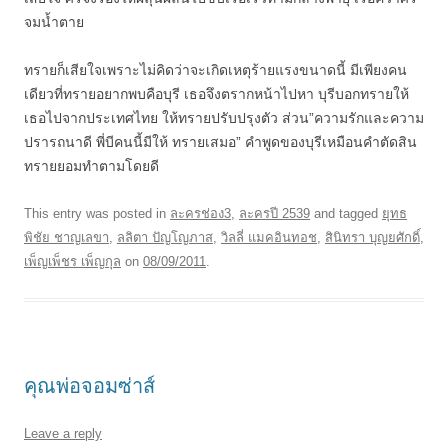
จมน้ำตาย
ทรายก็เสียใจเพราะไม่คิดว่าจะเกิดเหตุร้ายแรงขนาดนี้ มีเพียงคน
เดียวที่ทรายอยากพบคือบุรี เธอจึงตรากหน้าไปหา บุรีบอกทรายให้
เธอไปจากประเทศไทย ให้ทรายปรับปรุงตัว ส่วน”ความรักและความ
ปรารถนาดี พี่บีคนนี้มีให้ ทรายเสมอ” คำพูดของบุรีเหมือนคำตัดสิน
ทรายยอมทำตามโดยดี
This entry was posted in
ละครช่อง3
,
ละครปี 2539
and tagged
ยุทธ
พิชัย ชาญเลขา
,
ลลิตา ปัญโญภาส
,
วิลลี่ แมคอินทอช
,
สินิทรา บุญยศักดิ์
,
เพ็ญเพ็ชร เพ็ญกุล
on
08/09/2011
.
คุณพ่อจอมซ่าส์
Leave a reply