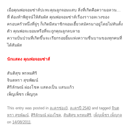
เมื่อคุณพ่อจอมซ่าส์ปะทะคุณลูกจอมแสบ สิ่งที่เกิดคือความอลวน…
ที่ ต้องท้าพิสูจน์ให้สัมผัส คุณพ่อจอมซ่าส์เรื่องราวอลเวงของ
ครอบครัวหนึ่งที่จู่ๆ ก็เกิดมีสมาชิกจอมเฮี้ยวสมัครมาอยู่โดยไม่ทันตั้ง
ตัว คุณพ่อจะยอมหรือที่จะถูกคุณลูกลบลาย
ความปั่นป่วนที่เกิดขึ้นจะเรียกรอยยิ้มแห่งความชื่นบานของทุกคนที่
ได้สัมผัส
นักแสดง คุณพ่อจอมซ่าส์
สันติสุข พรหมศิริ
จินตหรา สุขพัฒน์
ศิริลักษณ์ ผ่องโชค แสดงเป็น แสนแก้ว
เพ็ญเพ็ชร เพ็ญกุล
This entry was posted in
ละครช่อง3
,
ละครปี 2540
and tagged
จินต
หรา สุขพัฒน์
,
ศิริลักษณ์ ผ่องโชค
,
สันติสุข พรหมศิริ
,
เพ็ญเพ็ชร เพ็ญกุล
on
14/08/2011
.