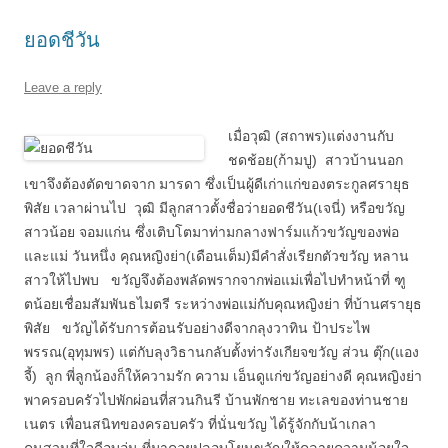
ยอดชีวัน
Leave a reply
เมื่อวุฒิ (สถาพร)แต่งงานกับ
ชดช้อย(ก้ามปู) สาวบ้านนอก
เขาจึงต้องตัดขาดจาก มารดา ซึ่งเป็นผู้ดีเก่าแก่ของตระกูลศรายุธ
พิสัย เวลาผ่านไป วุฒิ มีลูกสาวตั้งชื่อว่ายอดชีวัน(เจนี่) หรือขวัญ
สาวน้อย จอมแก่น ซึ่งเติบโตมาท่ามกลางฟาร์มแก้วขวัญของพ่อ
และแม่ วันหนึ่ง คุณหญิงย่า(เดือนเต็ม)มีคำสั่งเรียกตัวขวัญ หลาน
สาวให้ไปพบ ขวัญจึงต้องพลัดพรากจากพ่อแม่เพื่อไปทำหน้าที่ ฑู
ตน้อยเชื่อมสัมพันธไมตรี ระหว่างพ่อแม่กับคุณหญิงย่า ที่บ้านศรายุธ
พิสัย ขวัญได้รับการต้อนรับอย่างดีจากลุงวาทิน ป้าประไพ
พรรณ(อุทุมพร) แต่กับลุงวิธานกลับตั้งท่ารังเกียจขวัญ ส่วน ตุ๊ก(แอง
จี้) ลูก พี่ลูกน้องก็ให้ความรัก ความ เอ็นดูแก่ขวัญอย่างดี คุณหญิงย่า
พาครอบครัวไปพักผ่อนที่สวนกินรี บ้านพักชาย ทะเลของท่านชาย
เนตร เพื่อนสนิทของครอบครัว ที่นั่นขวัญ ได้รู้จักกับน้าเกลา