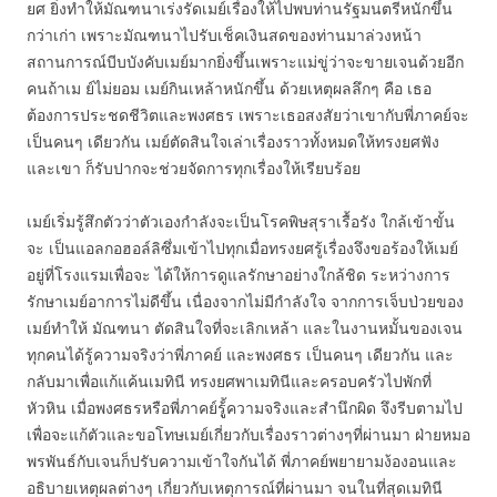
ยศ ยิ่งทำให้มัณฑนาเร่งรัดเมย์เรื่องให้ไปพบท่านรัฐมนตรีหนักขึ้น
กว่าเก่า เพราะมัณฑนาไปรับเช็คเงินสดของท่านมาล่วงหน้า
สถานการณ์บีบบังคับเมย์มากยิ่งขึ้นเพราะแม่ขู่ว่าจะขายเจนด้วยอีก
คนถ้าเม ย์ไม่ยอม เมย์กินเหล้าหนักขึ้น ด้วยเหตุผลลึกๆ คือ เธอ
ต้องการประชดชีวิตและพงศธร เพราะเธอสงสัยว่าเขากับพี่ภาคย์จะ
เป็นคนๆ เดียวกัน เมย์ตัดสินใจเล่าเรื่องราวทั้งหมดให้ทรงยศฟัง
และเขา ก็รับปากจะช่วยจัดการทุกเรื่องให้เรียบร้อย
เมย์เริ่มรู้สึกตัวว่าตัวเองกำลังจะเป็นโรคพิษสุราเรื้อรัง ใกล้เข้าขั้น
จะ เป็นแอลกอฮอล์ลิซึ่มเข้าไปทุกเมื่อทรงยศรู้เรื่องจึงขอร้องให้เมย์
อยู่ที่โรงแรมเพื่อจะ ได้ให้การดูแลรักษาอย่างใกล้ชิด ระหว่างการ
รักษาเมย์อาการไม่ดีขึ้น เนื่องจากไม่มีกำลังใจ จากการเจ็บป่วยของ
เมย์ทำให้ มัณฑนา ตัดสินใจที่จะเลิกเหล้า และในงานหมั้นของเจน
ทุกคนได้รู้ความจริงว่าพี่ภาคย์ และพงศธร เป็นคนๆ เดียวกัน และ
กลับมาเพื่อแก้แค้นเมทินี ทรงยศพาเมทินีและครอบครัวไปพักที่
หัวหิน เมื่อพงศธรหรือพี่ภาคย์รูู้้ความจริงและสำนึกผิด จึงรีบตามไป
เพื่อจะแก้ตัวและขอโทษเมย์เกี่ยวกับเรื่องราวต่างๆที่ผ่านมา ฝ่ายหมอ
พรพันธ์กับเจนก็ปรับความเข้าใจกันได้ พี่ภาคย์พยายามง้องอนและ
อธิบายเหตุผลต่างๆ เกี่ยวกับเหตุการณ์ที่ผ่านมา จนในที่สุดเมทินี