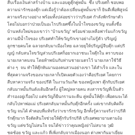
สืบเรื่องเงินค่าสร้างบ้าน และแอบดูตุ๊กคู่หมั้น ซึ่ง ปริเยศก็ ชอบพอ
ความน่ารักของตุ๊ก แต่เมื่อรู้ว่าต้องเปลี่ยนคู่หมั้นเขาก็ ยินดีเพื่อพิสูจน์
ความจริงบางอย่าง พร้อมทั้งปล่อยข่าวว่าปริเยศ กำลังพักรักษาตัว
โดยไม่บอกว่าป่วยเป็นอะไรปริเยศซึ้งในน้ำใจของขวัญ จนตั้งชื่อ
บ้านหลังใหม่ของเขาว่า “บ้านขวัญ” พร้อมช่วยเหลือฟาร์มแก้วขวัญ
ความมีน้ำใจของ ปริเยศทำให้ขวัญรักเขาอย่างไม่รู้ตัว ปริญญ์
ลูกชายคนโต ฉลวยกลับมาเมืองไทย ฉลวยยุให้ปริญญ์จีบตุ๊ก แต่ปริ
ญญ์ กลับสนใจขวัญส่วนปริเยศก็อยากเอาชนะใจตุ๊กใน คราบของ
นายเกลาคนจน โดยท้าพนันกับท่านชายเนตรไว้ นายเกลาใช้วิธี
ต่าง ๆ จน ทำให้ตุ๊กหันมามองคนสวนอย่างเขา ได้สำเร็จ และใน
ที่สุดความจริงของนายเกลาก็เปิดเผยตัวเองว่าคือปริเยศ โดยการ
สืบหาความจริง ของปรีติ ในงานวันเกิด ของหญิงเพา ตุ๊กกับปริเยศ
กลับมาหมั้นกันดังเดิมอีกครั้ง ผู้ใหญ่หลายคน สงสารขวัญที่เป็นตัว
สำรองอยู่เรื่อยไป แต่ขวัญก็ยืนกรานจะคืน คู่หมั้นให้ตุ๊ก เพื่อตนจะได้
กลับไปหาพ่อแม่ ปริเยศกลับมาหมั้นกับตุ๊กอีกครั้ง แต่เขากลับคิดถึง
ขวัญ จนได้ คำตอบที่แท้จริงว่าเขารักขวัญ อีกทั้งรู้ความจริงว่าปริติ
รักตุ๊กมาก จึงตัดสินใจช่วยให้ตุ๊กรับรักปริติ ปริเยศพยายามตามง้อ
ขวัญ แต่ขวัญไม่สนใจ จนได้ข่าวว่าคุณหญิงย่าไม่สบาย วุฒิ
ชดช้อย ขวัญ และแก้ว ที่เพิ่งกลับจากเมืองนอก ต่างพากันมาเยี่ยม