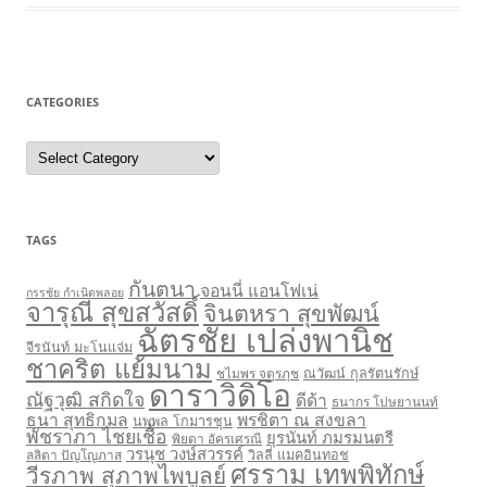
CATEGORIES
C
a
t
e
g
o
r
TAGS
i
e
s
กันตนา
จอนนี่ แอนโฟเน่
กรรชัย กำเนิดพลอย
จารุณี สุขสวัสดิ์
จินตหรา สุขพัฒน์
ฉัตรชัย เปล่งพานิช
จีรนันท์ มะโนแจ่ม
ชาคริต แย้มนาม
ชไมพร จตุรภุช
ณวัฒน์ กุลรัตนรักษ์
ดาราวิดิโอ
ณัฐวุฒิ สกิดใจ
ดีด้า
ธนากร โปษยานนท์
ธนา สุทธิกมล
พรชิตา ณ สงขลา
นพพล โกมารชุน
พัชราภา ไชยเชื้อ
ยุรนันท์ ภมรมนตรี
พิยดา อัครเศรณี
วรนุช วงษ์สวรรค์
ลลิตา ปัญโญภาส
วิลลี่ แมคอินทอช
ศรราม เทพพิทักษ์
วีรภาพ สุภาพไพบูลย์