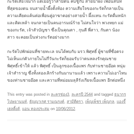
กะรัตเสียใจมาก แต่เมื่อรู้ว่าสามีตน คบชู้กับ สายน้ำผึ้ง เพื่อนสนิท
ที่สุดของตน จนสายน้ำผึ้งตั้งท้อง ความเสียใจของกะรัตก็กลายเป็น
ความเคียดแค้นต่อเพื่อนคู่อาฆาตอย่างสายน้ำ ผึ้งแทน กะรัตดื่มหนัก
และติดเหล้า จนกลายเป็นคนอารมณ์ร้าย ไม่สนใจว่า พวงหยก แม่
ของกะรัต, เจ้าสัวบัญชา ซึ่งเป็นคุณตา , กุนตี พี่สาว, กันตา น้อง
สาว จะคอยเป็นห่วงกะรัตอย่างมาก
กะรัตไปพักผ่อนที่ชายทะเล จนได้พบกับ มรว.พิศุทธิ์ ผู้ชายที่ซื่อตรง
ไม่เห็นแก่ตัวภายในไม่กี่วันกะรัตก็ยอมรับว่าตนหลงรักคุณชาย
พิศุทธิ์เข้าให้ แล้ว พิศุทธิ์ เป็นลูกของเนื้อแพร กับท่านชายอ๊อด หนุ่ม
เจ้าสำราญ ซึ่งทั้งสองเลิกร้างกันมานานแล้ว เพราะความไม่เอาไหน
ของท่านชายอ๊อด และความที่หม่อมมลุลีรังเกียจเนื้อแพร อีกต่อหนึ่ง
This entry was posted in
ละครช่อง3
,
ละครปี 2544
and tagged
ธนากร
โปษยานนท์
,
ธัญญาเรศ รามณรงค์
,
สามีตีตรา
,
เพ็ญเพ็ชร เพ็ญกุล
,
แองจี้
เฮลติ้งส์
,
แอน ทองประสม
on
10/06/2012
.