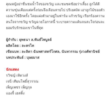
คุณหญิงย่าชื่นชมน้ำใจของขวัญ และชมชดช้อยว่าเลี้ยง ลูกได้ดี
ความขุ่นเคืองแต่ครั้งก่อนจึงเลือนหายไป ปริเยศงัด เอาลูกไม้ของตัว
เองมาใช้อีกครั้ง โดยแฝงตัวมาอยู่ในฟาร์ม แก้วขวัญ เรียกร้องความ
สนใจจากขวัญ ขวัญฉวยโอกาสนี้ ระบายความแค้นจนสะใจก่อนจะ
ยอมรับรักของเขาในที่สุด
ผู้กำกับ : ยุทธนา ล.พันธ์ไพบูลย์
ผลิตโดย : ละครไท
เขียนบท : ละลิตา ฉันทศาสตร์โกศล, นันทวรรณ รุ่งวงศ์พานิชย์
บทประพันธ์ : บุษยมาส
นักแสดง
รวิชญ์ เทิดวงส์
เจนี่ เทียนโพธิ์สุวรรณ
เพ็ญเพชร เพ็ญกุล
แองจี้ เฮสติ้ง