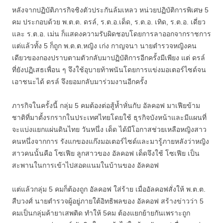
หลังจากปฏิบัติภารกิจชิงตัวประกันล้มเหลว หน่วยปฏิบัติการพิเศษ 5
คม ประกอบด้วย พ.ต.ต. ดรล์, ร.ต.อ.เด็ด, ร.ต.อ. เทิด, ร.ต.อ. เดี่ยว
และ ร.ต.อ. เม่น ก็แสดงความรับผิดชอบโดยการลาออกจากราชการ
แต่แล้วทั้ง 5 ก็ถูก พ.ต.ต.หญิง เก่ง กาญจนา นายตำรวจหญิงคน
เดียวของกองปราบตามตัวกลับมาปฏิบัติการอีกครั้งมีเพียง แต่ ดรล์
ที่ยังปฏิเสธเพื่อน ๆ จึงใช้อุบายท้าพนันโดยการแข่งมอเตอร์ไซด์จน
เอาชนะได้ ดรล์ จึงยอมกลับมาร่วมงานอีกครั้ง
ภารกิจในครั้งนี้ กลุ่ม 5 คมต้องต่อสู้ห้ำหั่นกับ อัลคอฟ มาเฟียข้าม
ชาติที่มาตั้งรกรากในประเทศไทยโดยใช้ ธุรกิจบังหน้าและมีแผนที่
จะแบ่งแยกแผ่นดินไทย วันหนึ่ง เด็ด ได้มีโอกาสช่วยเหลือหญิงสาว
คนหนึ่งจากการ รังแกของแก๊งมอเตอร์ไซด์และมารู้ภายหลังว่าหญิง
สาวคนนั้นคือ โซเฟีย ลูกสาวของ อัลคอฟ เด็ดจึงใช้ โซเฟีย เป็น
สะพานในการเข้าไปสอดแนมในบ้านของ อัลคอฟ
แต่แล้วกลุ่ม 5 คมก็ต้องถูก อัลคอฟ ใส่ร้าย เมื่ออัลคอฟสั่งให้ พ.ต.ต.
สืบวงศ์ นายตำรวจผู้อยู่ภายใต้อิทธิพลของ อัลคอฟ สร้างข่าวว่า 5
คมเป็นกลุ่มค้ายาเสพติด ทำให้ 5คม ต้องแยกย้ายกันเพราะถูก