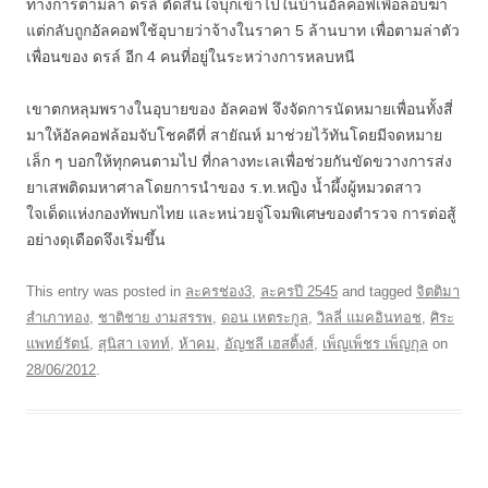
ทางการตามล่า ดรล์ ตัดสินใจบุกเข้าไปในบ้านอัลคอฟเพื่อลอบฆ่า
แต่กลับถูกอัลคอฟใช้อุบายว่าจ้างในราคา 5 ล้านบาท เพื่อตามล่าตัว
เพื่อนของ ดรล์ อีก 4 คนที่อยู่ในระหว่างการหลบหนี
เขาตกหลุมพรางในอุบายของ อัลคอฟ จึงจัดการนัดหมายเพื่อนทั้งสี่
มาให้อัลคอฟล้อมจับโชคดีที่ สายัณห์ มาช่วยไว้ทันโดยมีจดหมาย
เล็ก ๆ บอกให้ทุกคนตามไป ที่กลางทะเลเพื่อช่วยกันขัดขวางการส่ง
ยาเสพติดมหาศาลโดยการนำของ ร.ท.หญิง น้ำผึ้งผู้หมวดสาว
ใจเด็ดแห่งกองทัพบกไทย และหน่วยจู่โจมพิเศษของตำรวจ การต่อสู้
อย่างดุเดือดจึงเริ่มขึ้น
This entry was posted in
ละครช่อง3
,
ละครปี 2545
and tagged
จิตติมา
สำเภาทอง
,
ชาติชาย งามสรรพ
,
ดอน เหตระกูล
,
วิลลี่ แมคอินทอช
,
ศิระ
แพทย์รัตน์
,
สุนิสา เจทท์
,
ห้าคม
,
อัญชลี เฮสติ้งส์
,
เพ็ญเพ็ชร เพ็ญกุล
on
28/06/2012
.