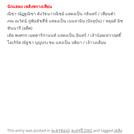
นักแสดง เพลิงพรางเทียน
ณิชา ณัฏฐณิชา ดังวัธนาวณิชย์ แสดงเป็น กลินทร์ / เทียนคำ
ภณ ณวัสน์ ภู่พันธัชสีห์ แสดงเป็น เบนจามิน (ปัจจุบัน) / หลุยส์ มิช
ชันนารี (อดีต)
เต้ย พงศกร เมตตาริกานนท์ แสดงเป็น อินทร์ / เจ้าน้อยเทวาฤทธิ์
โยเกิร์ต ณัฐชา บุญประชม แสงเป็น ปติมา / เจ้าวงเดือน
This entry was posted in
ละครช่อง3
,
ละครปี 2562
and tagged
เพลิง