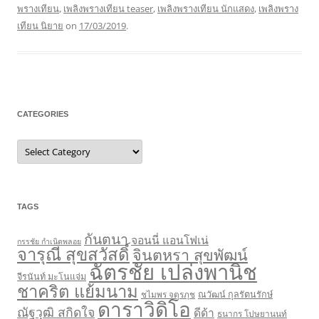
พรางเทียน
,
เพลิงพรางเทียน teaser
,
เพลิงพรางเทียน นักแสดง
,
เพลิงพราง
เทียน นิยาย
on
17/03/2019
.
CATEGORIES
Categories
TAGS
กันตนา
จอนนี่ แอนโฟเน่
กรรชัย กำเนิดพลอย
จารุณี สุขสวัสดิ์
จินตหรา สุขพัฒน์
ฉัตรชัย เปล่งพานิช
จีรนันท์ มะโนแจ่ม
ชาคริต แย้มนาม
ชไมพร จตุรภุช
ณวัฒน์ กุลรัตนรักษ์
ดาราวิดิโอ
ณัฐวุฒิ สกิดใจ
ดีด้า
ธนากร โปษยานนท์