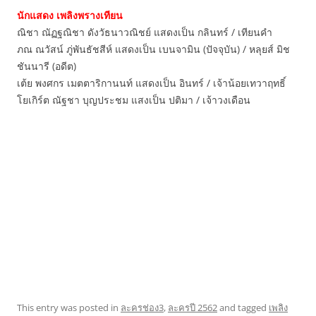
นักแสดง เพลิงพรางเทียน
ณิชา ณัฏฐณิชา ดังวัธนาวณิชย์ แสดงเป็น กลินทร์ / เทียนคำ
ภณ ณวัสน์ ภู่พันธัชสีห์ แสดงเป็น เบนจามิน (ปัจจุบัน) / หลุยส์ มิช
ชันนารี (อดีต)
เต้ย พงศกร เมตตาริกานนท์ แสดงเป็น อินทร์ / เจ้าน้อยเทวาฤทธิ์
โยเกิร์ต ณัฐชา บุญประชม แสงเป็น ปติมา / เจ้าวงเดือน
This entry was posted in
ละครช่อง3
,
ละครปี 2562
and tagged
เพลิง