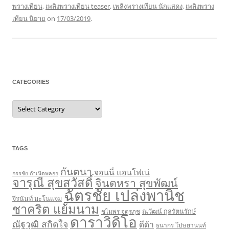
พรางเทียน
,
เพลิงพรางเทียน teaser
,
เพลิงพรางเทียน นักแสดง
,
เพลิงพราง
เทียน นิยาย
on
17/03/2019
.
CATEGORIES
Categories
TAGS
กันตนา
จอนนี่ แอนโฟเน่
กรรชัย กำเนิดพลอย
จารุณี สุขสวัสดิ์
จินตหรา สุขพัฒน์
ฉัตรชัย เปล่งพานิช
จีรนันท์ มะโนแจ่ม
ชาคริต แย้มนาม
ชไมพร จตุรภุช
ณวัฒน์ กุลรัตนรักษ์
ดาราวิดิโอ
ณัฐวุฒิ สกิดใจ
ดีด้า
ธนากร โปษยานนท์