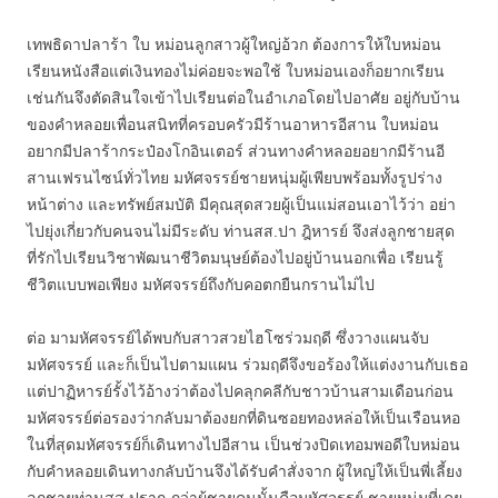
เทพธิดาปลาร้า ใบ หม่อนลูกสาวผู้ใหญ่อ้วก ต้องการให้ใบหม่อน
เรียนหนังสือแต่เงินทองไม่ค่อยจะพอใช้ ใบหม่อนเองก็อยากเรียน
เช่นกันจึงตัดสินใจเข้าไปเรียนต่อในอำเภอโดยไปอาศัย อยู่กับบ้าน
ของคำหลอยเพื่อนสนิทที่ครอบครัวมีร้านอาหารอีสาน ใบหม่อน
อยากมีปลาร้ากระป๋องโกอินเตอร์ ส่วนทางคำหลอยอยากมีร้านอี
สานเฟรนไซน์ทั่วไทย มหัศจรรย์ชายหนุ่มผู้เพียบพร้อมทั้งรูปร่าง
หน้าต่าง และทรัพย์สมบัติ มีคุณสุดสวยผู้เป็นแม่สอนเอาไว้ว่า อย่า
ไปยุ่งเกี่ยวกับคนจนไม่มีระดับ ท่านสส.ปา ฎิหารย์ จึงส่งลูกชายสุด
ที่รักไปเรียนวิชาพัฒนาชีวิตมนุษย์ต้องไปอยู่บ้านนอกเพื่อ เรียนรู้
ชีวิตแบบพอเพียง มหัศจรรย์ถึงกับคอตกยืนกรานไม่ไป
ต่อ มามหัศจรรย์ได้พบกับสาวสวยไฮโซร่วมฤดี ซึ่งวางแผนจับ
มหัศจรรย์ และก็เป็นไปตามแผน ร่วมฤดีจึงขอร้องให้แต่งงานกับเธอ
แต่ปาฏิหารย์รั้งไว้อ้างว่าต้องไปคลุกคลีกับชาวบ้านสามเดือนก่อน
มหัศจรรย์ต่อรองว่ากลับมาต้องยกที่ดินซอยทองหล่อให้เป็นเรือนหอ
ในที่สุดมหัศจรรย์ก็เดินทางไปอีสาน เป็นช่วงปิดเทอมพอดีใบหม่อน
กับคำหลอยเดินทางกลับบ้านจึงได้รับคำสั่งจาก ผู้ใหญ่ให้เป็นพี่เลี้ยง