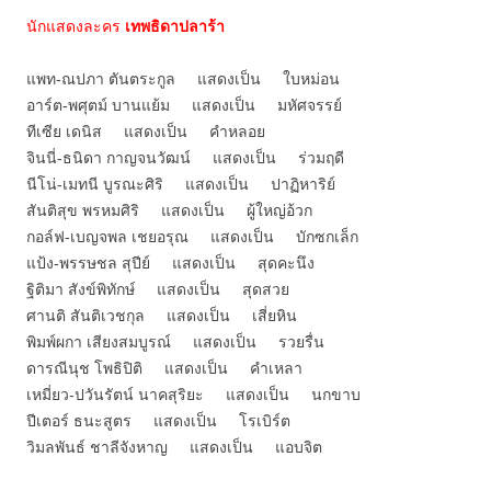
นักแสดงละคร
เทพธิดาปลาร้า
แพท-ณปภา ตันตระกูล แสดงเป็น ใบหม่อน
อาร์ต-พศุตม์ บานแย้ม แสดงเป็น มหัศจรรย์
ทีเซีย เดนิส แสดงเป็น คำหลอย
จินนี่-ธนิดา กาญจนวัฒน์ แสดงเป็น ร่วมฤดี
นีโน่-เมทนี บูรณะศิริ แสดงเป็น ปาฏิหาริย์
สันติสุข พรหมศิริ แสดงเป็น ผู้ใหญ่อ้วก
กอล์ฟ-เบญจพล เชยอรุณ แสดงเป็น บักซกเล็ก
แป้ง-พรรษชล สุปีย์ แสดงเป็น สุดคะนึง
ฐิติมา สังข์พิทักษ์ แสดงเป็น สุดสวย
ศานติ สันติเวชกุล แสดงเป็น เสี่ยหิน
พิมพ์ผกา เสียงสมบูรณ์ แสดงเป็น รวยรื่น
ดารณีนุช โพธิปิติ แสดงเป็น คำเหลา
เหมี่ยว-ปวันรัตน์ นาคสุริยะ แสดงเป็น นกขาบ
ปีเตอร์ ธนะสูตร แสดงเป็น โรเบิร์ต
วิมลพันธ์ ชาลีจังหาญ แสดงเป็น แอบจิต