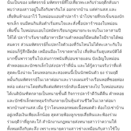
นั้นเป็นของ มหัศจรรย์ มหัศจรรย์ที่ไปเที่ยวทะเลกับร่วมฤดีกลับมา
พบว่าสองสาวอยู่ในถึงกับพากันไล่ ออกจากบ้าน แต่ท่านสส.และ
เสี่ยหินห้ามเอาไว้ ใบหม่อนแอบทำปลาร้า นำไปขายที่รถเข็นของบัก
ซกเล็ก จนมีคนกินส้มตำเริ่มสนใจและสั่งซื้อปลาร้าของใบหม่อน
เพิ่มขึ้น ใบหม่อนแอบไปสมัครเรียนกฎหมายกะจะจบในเวลาสามปี
ให้ได้ ปลาร้าเริ่มขายดีอาหารอีสานคำหลอยก็มีคนติดใจมีรายได้พอ
สมควร ส่วนมหัศจรรย์ก็แปลกใจตัวเองที่วันไหนไม่ได้ทะเลาะกับใบ
หม่อนก็รู้สึกอึดอัด เหมือนมีอะไรขาดหายไป เสี่ยหินเริ่มฮุบสมบัติได้
มากขึ้นพารวยรื่นไปเล่นการพนันที่บ่อนชายแดน บังเอิญใบหม่อน
คำหลอยและบักซกเล็กไปส่งปลาร้าที่นั่น และได้รู้ความจริงว่าที่แท้
สุดคะนึงน่าจะโดนหลอกและสองคนนี้เป็นนักพนันตัว ยง ร่วมฤดี
หมั้นกับมหัศจรรย์ในเวลาต่อมาและวางแผนสร้างเรือนหอที่ซอยท่อง
หล่อ แต่งงานโดยทันทีแต่มหัศจรรย์กลับเฉื่อยชาลงไป ใบหม่อนสอบ
ได้เนติบัณฑิตกลายเป็นทนายชั้นดี กิจการปลาร้าดีวันดีคืน คำหลอย
และบักซักเล็กตกหลุมรักกันกลายเป็นหุ้นส่วนชีวิตในเวลาต่อมา
พวกบ้านท่านสส.เมื่อ รู้ว่าโดนหลอกหมดเนื้อหมดตัว ต้องไปเช่าบ้าน
อยู่เหลือเงินเพียงเล็กน้อย สุดสวยฟ้องลูกเขยเสี่ยหินและฟ้องร่วม
ร่วมฤดีว่าที่ลูกสะใภ้ สำนักงานกฎหมายส่งทนายสาวว่าความให้
ทั้งหมดถึงกับตะลึง เพราะทนายความสาวช่างเหมือนกับสาวใช้ใบ