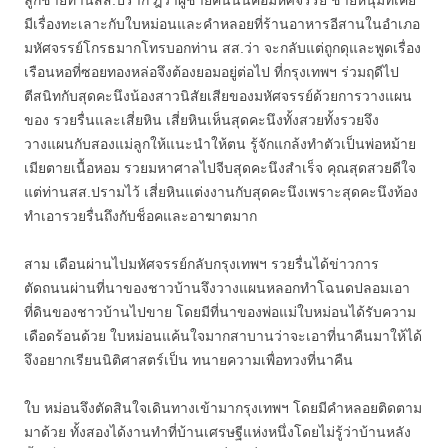
ลูกชายท่านสส.ปราก ฎว่าผู้ชายคนนั้นคือมหัศจรรย์ ชายหนุ่มที่เคย
มีเรื่องทะเลาะกับใบหม่อนและคำหลอยที่ร้านอาหารอีสานในอำเภอ
มหัศจรรย์โกรธมากโทรบอกท่าน สส.ว่า จะกลับแต่ถูกดุและพูดเรื่อง
เรือนหอที่ซอยทองหล่อจึงต้องยอมอยู่ต่อไป ที่กรุงเทพฯ ร่วมฤดีไป
ตีสนิทกับสุดคะนึงน้องสาวนิสัยเสียของมหัศจรรย์ด้วยการวางแผน
ของ รวยรื่นและเสี่ยหิน เสี่ยหินเห็นสุดคะนึงทั้งสวยทั้งรวยจึง
วางแผนกับสองแม่ลูกให้แนะนำให้ตน รู้จักแกล้งทำตัวเป็นพ่อหม้าย
เมียตายเนื้อหอม รวยมหาศาลไปจีบสุดคะนึงสำเร็จ คุณสุดสวยดีใจ
แต่ท่านสส.ปรามไว้ เสี่ยหินแต่งงานกับสุดคะนึงเพราะสุดคะนึงท้อง
ทำเอารวยรื่นถึงกับช็อคและอาฆาตมาก
สาม เดือนผ่านไปมหัศจรรย์กลับกรุงเทพฯ รวยรื่นได้ข่าวการ
ตัดถนนผ่านที่นาของชาวบ้านจึงวางแผนหลอกทำโฉนดปลอมเอา
ที่ดินของชาวบ้านไปขาย โดยมีที่นาของพ่อแม่ใบหม่อนได้รับความ
เดือดร้อนด้วย ใบหม่อนแค้นใจมากสาบานว่าจะเอาที่นาคืนมาให้ได้
จึงอยากเรียนนิติศาสตร์เป็น ทนายความเพื่อทวงที่นาคืน
ใบ หม่อนจึงตัดสินใจเดินทางเข้ามากรุงเทพฯ โดยมีคำหลอยติดตาม
มาด้วย ทั้งสองได้งานทำที่บ้านเศรษฐีแห่งหนึ่งโดยไม่รู้ว่าบ้านหลัง