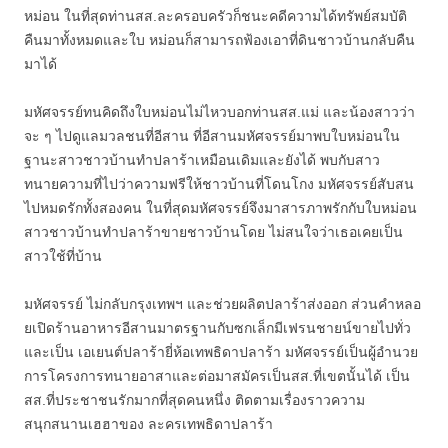
หม่อน ในที่สุดท่านสส.ละครอบครัวก็ชนะคดีความได้ทรัพย์สมบัติ
คืนมาทั้งหมดและใบ หม่อนก็สามารถฟ้องเอาที่ดินชาวบ้านกลับคืน
มาได้
มหัศจรรย์ทนคิดถึงใบหม่อนไม่ไหวบอกท่านสส.แม่ และน้องสาวว่า
จะ ๆ ไปดูแลมวลชนที่อีสาน ที่อีสานมหัศจรรย์มาพบใบหม่อนใน
ฐานะสาวชาวบ้านทำปลาร้าเหมือนเดิมและยังได้ พบกับสาว
ทนายความที่ไปว่าความฟรีให้ชาวบ้านที่โดนโกง มหัศจรรย์สับสน
ไปหมดรักทั้งสองคน ในที่สุดมหัศจรรย์จึงมาสารภาพรักกับใบหม่อน
สาวชาวบ้านทำปลาร้าขายชาวบ้านโดย ไม่สนใจว่าเธอเคยเป็น
สาวใช้ที่บ้าน
มหัศจรรย์ ไม่กลับกรุงเทพฯ และช่วยผลิตปลาร้าส่งออก ส่วนคำหลอ
ยเปิดร้านอาหารอีสานมาตรฐานกับซกเล็กมีเฟรนชายน์ขายไปทั่ว
และเป็น เอเยนต์ปลาร้ายี่ห้อเทพธิดาปลาร้า มหัศจรรย์เป็นผู้อำนวย
การโครงการทนายอาสาและต่อมาสมัครเป็นสส.ที่เขตนั้นได้ เป็น
สส.ที่ประชาชนรักมากที่สุดคนหนึ่ง ติดตามเรื่องราวความ
สนุกสนานเฮฮาของ ละครเทพธิดาปลาร้า