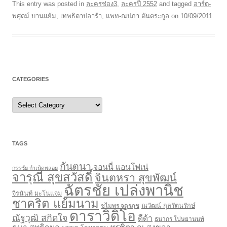
This entry was posted in
ละครช่อง3
,
ละครปี 2552
and tagged
อาร์ต-
พศุตม์ บานแย้ม
,
เทพธิดาปลาร้า
,
แพท-ณปภา ตันตระกูล
on
10/09/2011
.
CATEGORIES
C
a
t
e
g
o
r
TAGS
i
e
s
กันตนา
จอนนี่ แอนโฟเน่
กรรชัย กำเนิดพลอย
จารุณี สุขสวัสดิ์
จินตหรา สุขพัฒน์
ฉัตรชัย เปล่งพานิช
จีรนันท์ มะโนแจ่ม
ชาคริต แย้มนาม
ชไมพร จตุรภุช
ณวัฒน์ กุลรัตนรักษ์
ดาราวิดิโอ
ณัฐวุฒิ สกิดใจ
ดีด้า
ธนากร โปษยานนท์