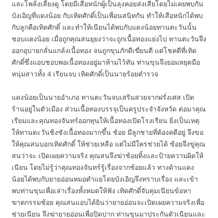
และโพล้งเลี้ยงดู โดยมีเสือหนักผู้เป็นลุงคอยส่งเสียโดยไม่เคยพบกัน
บังเอิญที่แดงน้อย กับเทิดศักดิ์เป็นเพื่อนสนิทกัน ทำให้เสือหนักได้พบ
กับลูกคือเทิดศักดิ์ และทำให้เนียนได้พบกับแดงน้อยทานตะวันนั้น
ชอบแดงน้อย เมื่อถูกคุณสนยุยงว่าจะถูกเนื้อทองแย่งไป ทานตะวันจึง
ออกอุบายกลั่นแกล้งเนื้อทอง จนถูกขุนภักดีเฆี่ยนตี แต่โชคดีที่เทิด
ศักดิ์ซึ่งแอบชอบพอเนื้อทองอยู่มาห้ามไว้ทัน ท่านขุนจึงยอมหยุดมือ
หนุ่มสาวทั้ง 4 เรียนจบ เทิดศักดิ์เป็นนายร้อยตำรวจ
แดงน้อยเป็นนายอำเภอ ทานตะวันจบเสริมสวยจากฝรั่งเศส เปิด
ร้านอยู่ในตัวเมือง ส่วนเนื้อทองบรรจุเป็นครูประจำจังหวัด ต่อมาคุณ
เรียมและคุณทองจันทร์ออกทุนให้เนื้อทองเปิดโรงเรียน ยิ่งเป็นเหตุ
ให้ทานตะวันชิงชังเนื้อทองมากขึ้น ช้อย มีลูกชายที่ต้องคดีอยู่ จึงขอ
ให้คุณสนบอกเทิดศักดิ์ ให้ช่วยเหลือ แต่ไม่มีใครช่วยได้ ช้อยจึงขู่คุณ
สนว่าจะ เปิดเผยความจริง คุณสนจึงฆ่าช้อยทิ้งและป้ายความผิดให้
เนียน โดยไม่รู้ว่าคุณทองจันทร์รู้เรื่องจากช้อยแล้ว ทางด้านแดง
น้อยได้พบกับยายอ่อนหมอตำแยโดยบังเอิญจึงทราบเรื่อง และเข้า
พบท่านขุนเพื่อเล่าเรื่องทั้งหมดให้ฟัง เทิดศักดิ์จับคุมเนียนข้อหา
ฆาตกรรมช้อย คุณสนแอบได้ยินว่ายายอ่อนจะเปิดเผยความจริงเพื่อ
ช่วยเนียน จึงฆ่ายายอ่อนเพื่อปิดปาก ท่านขุนมาประกันตัวเนียนและ