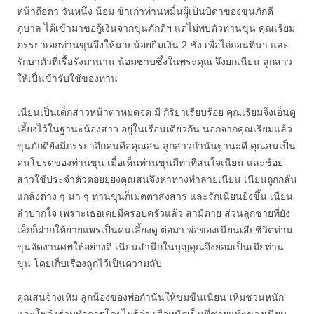
หน้าถือตา วันหนึ่ง น้อม ข้าเก่าท่านหมื่นผู้เป็นบิดาของขุนภักดี
ภูบาล ได้เข้ามาขอกู้เงินจากขุนภักดีฯ แต่ไม่พบตัวท่านขุน คุณเรียม
ภรรยาเอกท่านขุนจึงให้นายน้อยยืมเงิน 2 ชั่ง เพื่อไถ่ถอนที่นา และ
รักษาตัวที่เรื้อรังมานาน น้อมซาบซึ้งในพระคุณ จึงยกเนียน ลูกสาว
ให้เป็นข้ารับใช้ของท่าน
เนียนเป็นเด็กสาวหน้าตาหมดจด มี กิริยาเรียบร้อย คุณเรียมจึงเอ็นดู
เลี้ยงไว้ในฐานะน้องสาว อยู่ในเรือนเดียวกัน นอกจากคุณเรียมแล้ว
ขุนภักดียังมีภรรยาอีกคนคือคุณสน ลูกสาวกำนันฐานะดี คุณสนเป็น
คนโปรดของท่านขุน เมื่อเห็นท่านขุนมีท่าทีสนใจเนียน และช้อย
สาวใช้ประจำตัวคอยยุยงคุณสนจึงหาทางทำลายเนียน เนียนถูกกลั่น
แกล้งต่าง ๆ นา ๆ ท่านขุนก็เมตตาสงสาร และรักเนียนยิ่งขึ้น เนียน
ลำบากใจ เพราะเธอเคยมีครอบครัวแล้ว สามีตาย ส่วนลูกชายที่ยัง
เล็กก็ฝากให้ยายแพรเป็นคนเลี้ยงดู ต่อมา พ่อของเนียนเสียชีวิตท่าน
ขุนจัดงานศพให้อย่างดี เนียนสำนึกในบุญคุณจึงยอมเป็นเมียท่าน
ขุน โดยเก็บเรื่องลูกไว้เป็นความลับ
คุณสนจ้างเหิม ลูกน้องของพ่อกำนันให้ข่มขืนเนียน เหิมชวนหนัก
และโพล้งร่วมทำการโดยไม่รู้ว่า เสือหนักเป็นพี่ชายแท้ๆของเนียน