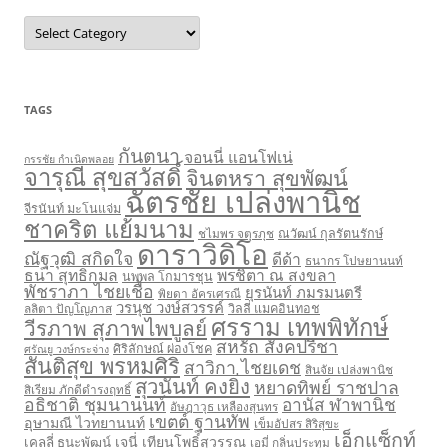
Categories
TAGS
กันตนา
จอนนี่ แอนโฟเน่
กรรชัย กำเนิดพลอย
จารุณี สุขสวัสดิ์
จินตหรา สุขพัฒน์
ฉัตรชัย เปล่งพานิช
จีรนันท์ มะโนแจ่ม
ชาคริต แย้มนาม
ชไมพร จตุรภุช
ณวัฒน์ กุลรัตนรักษ์
ดาราวิดิโอ
ณัฐวุฒิ สกิดใจ
ดีด้า
ธนากร โปษยานนท์
ธนา สุทธิกมล
พรชิตา ณ สงขลา
นพพล โกมารชุน
พัชราภา ไชยเชื้อ
ยุรนันท์ ภมรมนตรี
พิยดา อัครเศรณี
วรนุช วงษ์สวรรค์
ลลิตา ปัญโญภาส
วิลลี่ แมคอินทอช
ศรราม เทพพิทักษ์
วีรภาพ สุภาพไพบูลย์
สหรัถ สังคปรีชา
ศิริลักษณ์ ผ่องโชค
ศรัณยู วงษ์กระจ่าง
สันติสุข พรหมศิริ
สาวิกา ไชยเดช
สินจัย เปล่งพานิช
สุวนันท์ คงยิ่ง
หยาดทิพย์ ราชปาล
สิเรียม ภักดีดำรงฤทธิ์
อธิชาติ ชุมนานนท์
อานัส ฬาพานิช
อัษฎาวุธ เหลืองสุนทร
เขตต์ ฐานทัพ
อุษามณี ไวทยานนท์
เข็มอัปสร สิริสุขะ
เอ็กแซ็กท์
เจนี่ เทียนโพธิ์สุวรรณ
เคลลี่ ธนะพัฒน์
เอมี่ กลิ่นประทุม