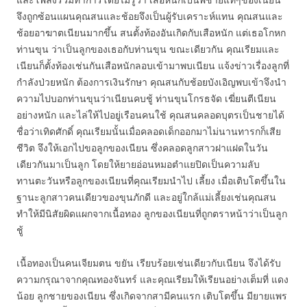
จึงถูกซ้อนแผนคุณสนและช้อยจึงเป็นผู้รับเคราะห์แทน คุณสนและ
ช้อยอาฆาตเนียนมากขึ้น สนตั้งท้องอันเกิดกับเสือหนัก แต่เธอโกหก
ท่านขุน ว่าเป็นลูกของเธอกับท่านขุน ขณะเดียวกัน คุณเรียมและ
เนียนก็ตั้งท้องเช่นกันเสือหนักลอบเข้ามาพบเนียน แจ้งข่าวเรื่องลูกที่
กำลังป่วยหนัก ต้องการเงินรักษา คุณสนกับช้อยบังเอิญพบเข้าจึงนำ
ความไปบอกท่านขุนว่าเนียนคบชู้ ท่านขุนโกรธจัด เฆี่ยนตีเนียน
อย่างหนัก และไล่ให้ไปอยู่เรือนคนใช้ คุณสนคลอดบุตรเป็นชายได้
ชื่อว่าเทิดศักดิ์ คุณเรียมนั้นเมื่อคลอดเด็กออกมาไม่นานทารกก็เสีย
ชีวิต จึงให้เอกไปขอลูกของเนียน ซึ่งคลอดลูกสาวฝาแฝดในวัน
เดียวกันมาเป็นลูก โดยให้ยายอ่อนหมอตำแยปิดเป็นความลับ
ทานตะวันหรือลูกของเนียนที่คุณเรียมนำไป เลี้ยง เมื่อเติบโตขึ้นใน
ฐานะลูกสาวคนเดียวของขุนภักดี และอยู่ใกล้แม่เลี้ยงเช่นคุณสน
ทำให้มีนิสัยผิดแผกจากเนื้อทอง ลูกของเนียนที่ถูกตราหน้าว่าเป็นลูก
ชู้
เนื้อทองเป็นคนเจียมตน ขยัน เรียบร้อยเช่นเดียวกับเนียน จึงได้รับ
ความกรุณาจากคุณทองจันทร์ และคุณเรียมให้เรียนอย่างเต็มที่ แดง
น้อย ลูกชายของเนียน ซึ่งเกิดจากสามีคนแรก เติบโตขึ้น มียายแพร