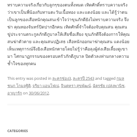
ทราบความจริงเกี่ยวกับลูกๆของตนทั้งหมด เทิดศักดิ์ทราบความจริง
ว่าเขาเป็นพี่น้องกับทานตะวันเนื้อทอง และแดงน้อย และได้รู้ว่าตน
เป็นลูกของเสือหนักคุณสนเข้าใจว่าขุนภักดียังไม่ทราบความจริง จึง
ฆ่า คุณทองจันทร์ปิดปากอีกคน เทิดศักดิ์จำใจต้องจับคุณสน คุณสน
ขู่ประจานตระกูลภักดีภูบาลให้เสียชื่อเสียง ขุนภักดีจึงต้องการให้คุณ
สนฆ่าตัวตาย และคุณสนปฏิเสธ เสือหนักออกมาฆ่าคุณสน แดงน้อย
เห็นเหตุการณ์จึงยิงเสือหนักตายโดยไม่รู้ว่าคือลุงผู้ส่งเสียเลี้ยงดูเขา
มา โศกนาฏกรรมของครอบครัวภักดีภูบาล ปิดตัวลงท่ามกลางความ
ช้ำใจของทุกคน
This entry was posted in
ละครช่อง3
,
ละครปี 2543
and tagged
กมล
ชนก โกมลฐิติ
,
จริยา แอนโฟเน่
,
จินตหรา สุขพัฒน์
,
ฉัตรชัย เปล่งพานิช
,
อาญารัก
on
30/06/2012
.
CATEGORIES