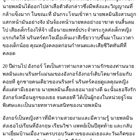
นายพลมินได้ออกไปล่าเสือตัวดังกล่าวซึ่งมีพลังและวิญญาณที่
กล้าแข็งมาก ในขณะที่ มันกระโจนเข้าหา นายพลมินยิงสวนถูก
แสกหน้ามันอย่างจัง มันจ้องหน้านายพลอย่างอาฆาต จนสิ้นลม
ไป เสียงเด็กร้องไห้จ้า เมื่อนายแพทย์ประจำตระกูลส่งเด็กหญิง
แรกเกิดให้ นรินทร์ตกใจเมื่อเห็นเงาสีเขียววาบขึ้นมาในแววตา
ของเด็กน้อย คุณหญิงคลอดก่อนกำหนดและเสียชีวิตทันทีที่
คลอด
20 ปีผ่านไป อังกอร์ โตเป็นสาวท่ามกลางความรักของท่านนาย
พลมินและนรินทร์แม่นมของอังกอร์อังกอร์เติบโตมาพร้อมกับ
คอยที ลูกชายคนเดียวของนรินทร์ นรินทร์คอยดูแลคุณหญิง
ตั้งแต่สามีเธอตาย นายพลมินเลี้ยงเธอมาอย่างดี ฉะนั้นเธอจึงรัก
อังกอร์เหมือนลูกของเธอ จนคอยที ได้เป็นผู้กองในหน่วยจู่โจม
พิเศษและเป็นนายทหารคนสนิทของนายพลมิน
อังกอร์เป็นหญิงสาวที่มีความสวยงามและมีความรู้ นายพลมิน
ส่งเธอไปเรียนที่อังกฤษ เรียนวิชา แพทย์เป็นปีสุดท้าย และกลับ
มาเยี่ยมบ้านเมื่องานครบรอบวันตายของแม่เธอและวันเกิดของ