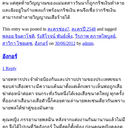
คน แต่สุดท้ายวิญญาณของแม่มดสาววันนาก็ถูกกริชเงินทำลาย
และฝังอยู่ในกำแพงแก้วพร้อมกริชเงิน คนจึงเชื่อว่ากริชเงิน
สามารถทำลายวิญญาณเสือร้ายได้
This entry was posted in
ละครช่อง7
,
ละครปี 2548
and tagged
พลอย จินดาโชติ
,
รังสิโรจน์ พันธ์เพ็ง
,
วีรภาพ สุภาพไพบูลย์
,
สาวิกา ไชยเดช
,
อังกอร์
on
30/06/2012
by
admin
.
อังกอร์
1 Reply
นายทหารประจำฝ่ายป้องกันและปราบปรามของประเทศเขมร
ชอบล่าเสือเพราะมีความแค้นมาตั้งแต่เด็กเพราะเห็นพ่อถูกเสือ
ฆ่าต่อหน้าต่อตา จนกระทั่งวันหนึ่งได้เจอเสือขนาดใหญ่ ทุกครั้ง
ที่ออกล่าเสือนางเสือตัวนี้ก็คอยตามล่านายพลเช่นเดียวกันเพราะ
นายพลได้ฆ่าคู่ของมันตาย
คุณหญิง ภรรยานายพลมิน หลังจากแต่งงานกันมานานแล้วไม่มี
ลูก จึงได้ไปบนที่วัดอังกอร์ ในที่สุดก็ตั้งท้อง ก่อนคุณหญิงคลอด