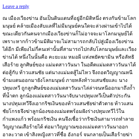
Leave a reply
ณ เมืองเวียงข่าน อันเป็นดินแดนที่อยู่อีกมิติหนึ่ง ตรงกันข้ามโลก
มนุษย์ คล้ายเมืองลับแลที่ไม่มีมนุษย์คนใดจะล่วงผ่านเข้าไปได้
ขณะเดียวกันคนจากเมืองเวียงข่านก็ไม่อาจจะมาโลกมนุษย์ได้
เพราะหากก้าวข้ามมิติมาจะไม่สามารถกลับไปสู่เมืองเวียงข่าน
ได้อีก มีเพียงไม่กี่คนเท่านั้นที่สามารถไปกลับโลกมนุษย์และเวียง
ข่านได้ หนึ่งในนั้นคือ คะยะแม หมอผี แห่งพยัคฆามิน หรือลัทธิ
เสือร้าย ลูกศิษย์ของ แม่มดสาววันนา ในอดีตแม่มดสาววันนาได้
ต่อสู้กับ ท้าวแสนชัย แต่นางแม่มดสู้ไม่ไหว จึงถอดวิญญาณหนี
ข้ามแดนออกมายังโลกมนุษย์ ภายหลังท้าวแสนชัยและ นาง
ปทุมเทวี ถูกลูกศิษย์ของแม่มดสาวันนาไล่ล่าจนหนีออกมาถึงถ้ำ
ที่น้ำตก ลูกน้องแม่มดสาววันนาจับนางปทุมเทวีเป็นตัวประกัน
นางปทุมเทวีจึงเอากริชเงินของท้าวแสนชัยฆ่าตัวตาย ท้าวแสน
ชัยโกรธจึงฆ่าลูกน้องของแม่มดพร้อมฝังร่างปทุมเทวีไว้ใน
กำแพงแก้ว พร้อมกริชเงิน คนจึงเชื่อว่ากริชเงินสามารถทำลาย
วิญญาณเสือร้ายได้ ต่อมาวิญญาณของแม่มดสาววันนาออก
อาละวาด เข้าสิงหญิงสาวที่ชื่อ อังกอร์ จนกลายเป็นเสือร้ายฆ่า