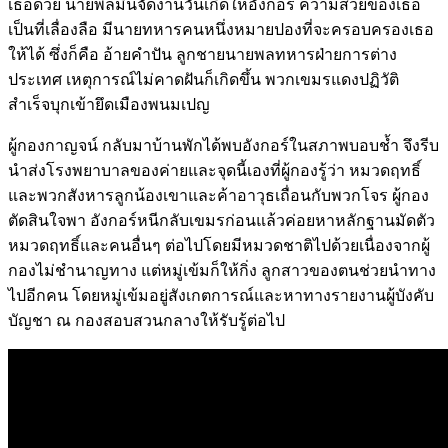
เธอด้วย นายพลมินจัดงานวันเกิดให้อังกอร์ ความสวยของเธอ
เป็นที่เลื่องลือ มีนายทหารคนหนึ่งหมายปองที่จะครอบครองเธอ
ให้ได้ ซึ่งก็คือ อ้ายคำปัน ลูกชายนายพลทหารฝ่ายการต่าง
ประเทศ เหตุการณ์ไม่คาดฝันก็เกิดขึ้น พวกเขมรแดงปฏิวัติ
สำเร็จบุกเข้ายึดเมืองพนมเปญ
ผู้กองกาญจน์ กลับมาบ้านพักได้พบอังกอร์ในสภาพบอบช้ำ จึงรีบ
นำส่งโรงพยาบาลของค่ายและจุดนี้เองที่ผู้กองรู้ว่า หมวดฤทธิ์
และพวกสังหารลูกน้องเขาและค้าอาวุธเถื่อนกับพวกโจร ผู้กอง
ตัดสินใจพา อังกอร์หนีกลับเขมรก่อนแล้วค่อยหาหลักฐานมัดตัว
หมวดฤทธิ์และคนอื่นๆ ต่อไปโดยมีหมวดชาติไปด้วยเนื่องจากผู้
กองไม่ชำนาญทาง แต่หมู่เข้มก็ให้กิ่ง ลูกสาวของตนช่วยนำทาง
ไปอีกคน โดยหมู่เข้มอยู่สังเกตการณ์และหาทางรายงานผู้บังคับ
บัญชา ณ กองสอบสวนกลางให้รับรู้ต่อไป