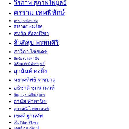
วีรภาพ สุภาพไพบูลย์
ศรราม เทพพิทักษ์
ศรัณยู วงษ์กระจ่าง
ศิริลักษณ์ ผ่องโชค
สหรัถ สังคปรีชา
สันติสุข พรหมศิริ
สาวิกา ไชยเดช
สินจัย เปล่งพานิช
สิเรียม ภักดีดำรงฤทธิ์
สุวนันท์ คงยิ่ง
หยาดทิพย์ ราชปาล
อธิชาติ ชุมนานนท์
อัษฎาวุธ เหลืองสุนทร
อานัส ฬาพานิช
อุษามณี ไวทยานนท์
เขตต์ ฐานทัพ
เข็มอัปสร สิริสุขะ
เคลลี่ ธนะพัฒน์