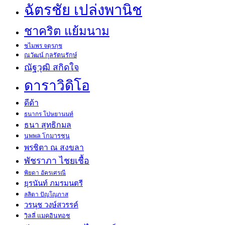
ฉัตรชัย เปล่งพานิช
ชาคริต แย้มนาม
ชไมพร จตุรภุช
ณวัฒน์ กุลรัตนรักษ์
ณัฐวุฒิ สกิดใจ
ดาราวิดิโอ
ดีด้า
ธนากร โปษยานนท์
ธนา สุทธิกมล
นพพล โกมารชุน
พรชิตา ณ สงขลา
พัชราภา ไชยเชื้อ
พิยดา อัครเศรณี
ยุรนันท์ ภมรมนตรี
ลลิตา ปัญโญภาส
วรนุช วงษ์สวรรค์
วิลลี่ แมคอินทอช