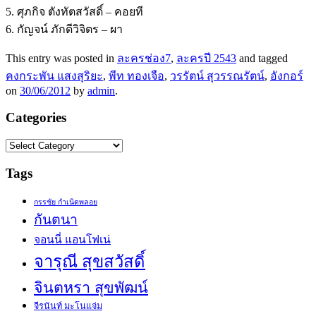
5. ศุภกิจ ตังทัตสวัสดิ์ – คอยที
6. กัญจน์ ภักดีวิจิตร – ผา
This entry was posted in
ละครช่อง7
,
ละครปี 2543
and tagged
คงกระพัน แสงสุริยะ
,
พีท ทองเจือ
,
วรรัตน์ สุวรรณรัตน์
,
อังกอร์
on
30/06/2012
by
admin
.
Categories
Categories
Tags
กรรชัย กำเนิดพลอย
กันตนา
จอนนี่ แอนโฟเน่
จารุณี สุขสวัสดิ์
จินตหรา สุขพัฒน์
จีรนันท์ มะโนแจ่ม