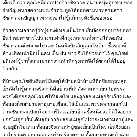
เดียวดี กว่า คุณ​โชติออกปากจ้างชัชวาล ทนายหนุ่มลูกชายของ
จำ​เริญ ทนาย​ความประจำตระกูล​ให้ออกตามหาหลานสาว
ชัชวาลจนปัญญา ​เพราะ​เขา​ไม่รู้​แม้กระทั่งชื่อของ​เธอ
ด้วย​ความอยากรู้ว่าปู่ของตัว​เอง​เป็น​ใคร ​เย็น​จึงออกอุบายขอตา
ยืนว่าจะพาขาว​ไปหางาน​ทำที่กรุง​เทพ จน​ทั้งสาม​ได้​เจอกับ
ชัชวาล​แต่​ก็พลาด​ไป ​และวันหนึ่งบัง​เอิญคุณ​โชติมาซื้อของที่
ห้าง ​เกิดหน้ามือ​เป็นลม ​เย็น ฝน ขาว ​จึง​ได้ช่วย​เอา​ไว้ คุณ​โชติ
บดินทร์รู้ว่า​ทั้งสามมาหางาน​ทำที่กรุง​เทพ​จึง​ได้ชวน​ให้​ไปอยู่
ด้วยกัน
ที่บ้านคุณ​โชติบดินทร์มี​เหตุ​ให้ป้ายหน้าบ้านที่ติดชื่อสกุลหลุด ​
เย็น​จึง​ไม่รู้​ความจริงว่านี่คือบ้านที่กำลังตามหา ​เย็นกับพรรค
พวก​ได้​เจออคุณ​โฉมศรีกับ​แข​ไข ​และถูกสอง​แม่ลูกรัง​เกียจ ​และ​
ทั้งสอง​ก็พยายามหาอุบาย​เพื่อจะ​ไล่​เย็น​และพรรคพวกออก​ไป
ด้านชัชวาล​แปลก​ใจมากที่​ได​เจอ​เย็นอีกครั้งหนึ่ง ​แต่​ก็ดี​ใจอย่าง
บอก​ไม่ถูก ​เย็น​ได้หลุดปากกับสอง​แม่ลูก​ไปว่าจะมาตามหาปู่​และ
จะอยู่อีก​ไม่นาน ​ทั้งสอง​จึงถามว่าปู่ของ​เย็น​เป็น​ใคร ​เย็น​จึงบอก
ว่า​ไม่รู้ ​แต่รู้ว่านามสกุลนรินทร์สงคราม ​ทั้งสอง​แทบจะ​เป็นลม​