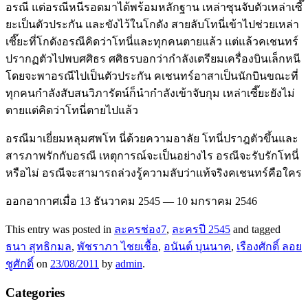
อรณี แต่อรณีหนีรอดมาได้พร้อมหลักฐาน เหล่าซุนจับตัวเหล่าเซี๊
ยะเป็นตัวประกัน และขังไว้ในโกดัง สายลับโทนี่เข้าไปช่วยเหล่า
เซี๊ยะที่โกดังอรณีคิดว่าโทนี่และทุกคนตายแล้ว แต่แล้วคเชนทร์
ปรากฏตัวไปพบศศิธร ศศิธรบอกว่ากำลังเตรียมเครื่องบินเล็กหนี
โดยจะพาอรณีไปเป็นตัวประกัน คเชนทร์อาสาเป็นนักบินขณะที่
ทุกคนกำลังสับสนวิภารัตน์ก็นำกำลังเข้าจับกุม เหล่าเซี๊ยะยังไม่
ตายแต่คิดว่าโทนี่ตายไปแล้ว
อรณีมาเยี่ยมหลุมศพโท นี่ด้วยความอาลัย โทนี่ปราฎตัวขึ้นและ
สารภาพรักกับอรณี เหตุการณ์จะเป็นอย่างไร อรณีจะรับรักโทนี่
หรือไม่ อรณีจะสามารถล่วงรู้ความลับว่าแท้จริงคเชนทร์คือใคร
ออกอากาศเมื่อ 13 ธันวาคม 2545 — 10 มกราคม 2546
This entry was posted in
ละครช่อง7
,
ละครปี 2545
and tagged
ธนา สุทธิกมล
,
พัชราภา ไชยเชื้อ
,
อนันต์ บุนนาค
,
เรืองศักดิ์ ลอย
ชูศักดิ์
on
23/08/2011
by
admin
.
Categories