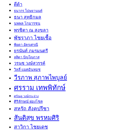
ดีด้า
ธนากร โปษยานนท์
ธนา สุทธิกมล
นพพล โกมารชุน
พรชิตา ณ สงขลา
พัชราภา ไชยเชื้อ
พิยดา อัครเศรณี
ยุรนันท์ ภมรมนตรี
ลลิตา ปัญโญภาส
วรนุช วงษ์สวรรค์
วิลลี่ แมคอินทอช
วีรภาพ สุภาพไพบูลย์
ศรราม เทพพิทักษ์
ศรัณยู วงษ์กระจ่าง
ศิริลักษณ์ ผ่องโชค
สหรัถ สังคปรีชา
สันติสุข พรหมศิริ
สาวิกา ไชยเดช