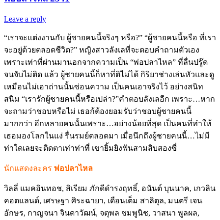
Leave a reply
“เราจะแต่งงานกับ ผู้ชายคนนี้จริงๆ หรือ?” “ผู้ชายคนนี้หรือ ที่เรา
จะอยู่ด้วยตลอดชีวิต?” หญิงสาวลังเลที่จะตอบคำถามตัวเอง
เพราะเท่าที่ผ่านมานอกจากความเป็น “พ่อปลาไหล” ที่ลื่นปรู๊ด
จนจับไม่ติด แล้ว ผู้ชายคนนี้ก็หาที่ติไม่ได้ กิริยาช่างเล่นหัวและดู
เหมือนไม่เอาถ่านนั้นซ่อนความ เป็นคนเอาจริงไว้ อย่างสนิท
สนิม “เรารักผู้ชายคนนี้หรือเปล่า?”คำตอบลังเลอีก เพราะ…หาก
จะถามว่าชอบหรือไม่ เธอก้ต้องยอมรับว่าชอบผู้ชายคนนี้
มากกว่า อีกหลายคนนั้นเพราะ…อย่างน้อยที่สุด เป็นคนที่ทำให้
เธอมองโลกในแง่ รื่นรมย์ตลอดมา เมื่อนึกถึงผู้ชายคนนี้…ไม่มี
ท่าใดเลยจะติดตาเท่าท่าที่ เขายิ้มยิงฟันสามสิบสองซี่
นักแสดงละคร
พ่อปลาไหล
วิลลี่ แมคอินทอช, สิเรียม ภักดีดำรงฤทธิ์, อนันต์ บุนนาค, เกวลิน
คอตแลนด์, เศรษฐา ศิระฉายา, เดือนเต็ม สาลิตุล, มนตรี เจน
อักษร, กาญจนา จินดาวัฒน์, จตุพล ชมพูนิช, วาสนา พูลผล,