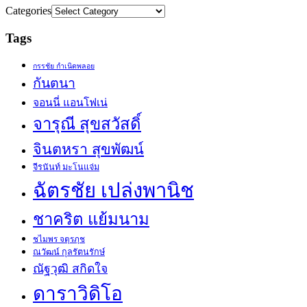
Categories
Tags
กรรชัย กำเนิดพลอย
กันตนา
จอนนี่ แอนโฟเน่
จารุณี สุขสวัสดิ์
จินตหรา สุขพัฒน์
จีรนันท์ มะโนแจ่ม
ฉัตรชัย เปล่งพานิช
ชาคริต แย้มนาม
ชไมพร จตุรภุช
ณวัฒน์ กุลรัตนรักษ์
ณัฐวุฒิ สกิดใจ
ดาราวิดิโอ