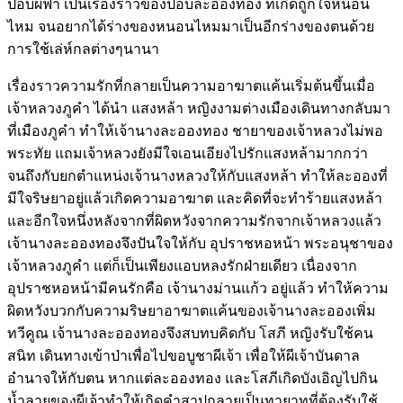
ปอบผีฟ้า เป็นเรื่องราวของปอบละอองทอง ที่เกิดถูกใจหนอน
ไหม จนอยากได้ร่างของหนอนไหมมาเป็นอีกร่างของตนด้วย
การใช้เล่ห์กลต่างๆนานา
เรื่องราวความรักที่กลายเป็นความอาฆาตแค้นเริ่มต้นขึ้นเมื่อ
เจ้าหลวงภูคำ ได้นำ แสงหล้า หญิงงามต่างเมืองเดินทางกลับมา
ที่เมืองภูคำ ทำให้เจ้านางละอองทอง ชายาของเจ้าหลวงไม่พอ
พระทัย แถมเจ้าหลวงยังมีใจเอนเอียงไปรักแสงหล้ามากกว่า
จนถึงกับยกตำแหน่งเจ้านางหลวงให้กับแสงหล้า ทำให้ละอองที่
มีใจริษยาอยู่แล้วเกิดความอาฆาต และคิดที่จะทำร้ายแสงหล้า
และอีกใจหนึ่งหลังจากที่ผิดหวังจากความรักจากเจ้าหลวงแล้ว
เจ้านางละอองทองจึงปันใจให้กับ อุปราชหอหน้า พระอนุชาของ
เจ้าหลวงภูคำ แต่ก็เป็นเพียงแอบหลงรักฝ่ายเดียว เนื่องจาก
อุปราชหอหน้ามีคนรักคือ เจ้านางม่านแก้ว อยู่แล้ว ทำให้ความ
ผิดหวังบวกกับความริษยาอาฆาตแค้นของเจ้านางละอองเพิ่ม
ทวีคูณ เจ้านางละอองทองจึงสบทบคิดกับ โสภี หญิงรับใช้คน
สนิท เดินทางเข้าป่าเพื่อไปขอบูชาผีเจ้า เพื่อให้ผีเจ้าบันดาล
อำนาจให้กับตน หากแต่ละอองทอง และโสภีเกิดบังเอิญไปกิน
น้ำลายของผีเจ้าทำให้เกิดคำสาปกลายเป็นทายาทที่ต้องรับใช้