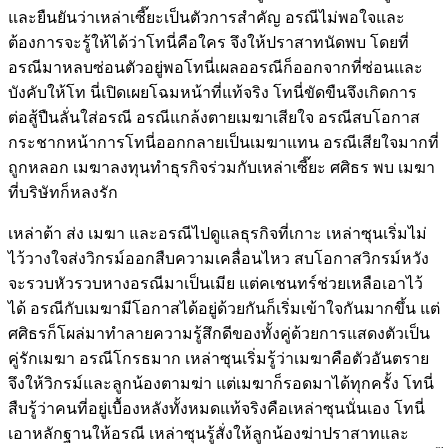
และยืนยันว่าเหล่าเซี๊ยะเป็นตัวการสำคัญ อรณีไม่พอใจและ
ต้องการจะรู้ให้ได้ว่าโทนี่คือใคร จึงให้ปราสาทนัดพบ โดยที่
อรณีมาหลบซ่อนตัวอยู่พอโทนี่เผลออรณีก็ออกจากที่ซ่อนและ
บังคับให้โท นี่เปิดเผยโฉมหน้าที่แท้จริง โทนี่ขัดขืนจึงเกิดการ
ต่อสู้ปืนลั่นใส่อรณี อรณีแกล้งตายเมฆาเสียใจ อรณีสบโอกาส
กระชากหน้าการโทนี่ออกกลายเป็นเมฆาแทน อรณีเสียใจมากที่
ถูกหลอก เมฆาลงทุนทำธุรกิจร่วมกับเหล่าเซี๊ยะ ศศิธร พบ เมฆา
ที่บริษัทก็หลงรัก
เหล่าต้า ส่ง เมฆา และอรณีไปดูแลธุรกิจที่เกาะ เหล่าซุนเริ่มไม่
ไว้วางใจส่งวิกรม์ออกสืบความเคลื่อนไหว สบโอกาสวิกรม์หวัง
จะรวบหัวรวบหางอรณีมาเป็นเมีย แต่คเชนทร์ช่วยเหลือเอาไว้
ได้ อรณีกับเมฆามีโอกาสได้อยู่ด้วยกันก็เริ่มเข้าใจกันมากขึ้น แต่
ศศิธรก็โผล่มาทำลายความรู้สึกดีของทั้งคู่ด้วยการแสดงตัวเป็น
คู่รักเมฆา อรณีโกรธมาก เหล่าซุนเริ่มรู้ว่าเมฆาคือตัวอันตราย
จึงให้วิกรม์และลูกน้องตามฆ่า แต่เมฆาก็รอดมาได้ทุกครั้ง โทนี่
สืบรู้ว่าคนที่อยู่เบื้องหลังทั้งหมดแท้จริงคือเหล่าซุนนั่นเอง โทนี่
เอาหลักฐานให้อรณี เหล่าซุนรู้สั่งให้ลูกน้องฆ่าปราสาทและ