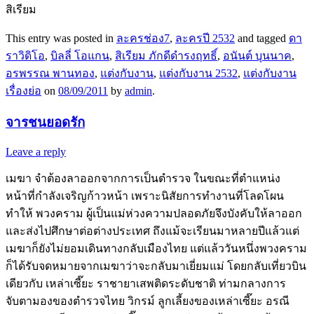
สิเรียม
This entry was posted in
ละครช่อง7
,
ละครปี 2532
and tagged
ดา
ราวิดิโอ
,
บิลลี่ โอแกน
,
สิเรียม ภักดีดำรงฤทธิ์
,
อนันต์ บุนนาค
,
อรพรรณ พานทอง
,
แต่งกับงาน
,
แต่งกับงาน 2532
,
แต่งกับงาน
เรื่องย่อ
on
08/09/2011
by
admin
.
จารชนยอดรัก
Leave a reply
เมฆา จำต้องลาออกจากการเป็นตำรวจ ในขณะที่ตำแหน่ง
หน้าที่กำลังเจริญก้าวหน้า เพราะนิสัยการทำงานที่โลดโผน
ทำให้ พวงคราม ผู้เป็นแม่ห่วงความปลอดภัยจึงบังคับให้ลาออก
และส่งไปศึกษาต่อต่างประเทศ ถึงแม้จะเรียนมาหลายปีแล้วแต่
เมฆาก็ยังไม่ยอมเดินทางกลับเมืองไทย แต่แล้ววันหนึ่งพวงคราม
ก็ได้รับจดหมายจากเมฆาว่าจะกลับมาเยี่ยมแม่ โดยกลับเที่ยวบิน
เดียวกับ เหล่าเซี๊ยะ ราชายาเสพติดระดับชาติ ท่ามกลางการ
จับตามองของตำรวจไทย วิกรม์ ลูกเลี้ยงของเหล่าเซี๊ยะ อรณี