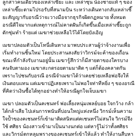
ลูกสาวคนเดียวของเหล่าเซี๊ยะ และ เหล่าซุน น้องชายแท้ ๆ ของ
เหล่าเซี๊ยะตามไปรอรับที่สนามบิน ระหว่างเดินทางกลับเหล่าเซี๊
ยะสัญญากับอรณีว่าจะวางมือจากธุรกิจผิดกฏหมาย ทั้งหมด
อรณีดีใจมากแต่เหตุการณ์ไม่คาดฝันก็เกิดขึ้นเมื่อเหล่าเซี๊ยะถูก
ดักซุ่มทำ ร้ายแต่ เมฆาช่วยเหลือไว้ได้โดยบังเอิญ
เมฆาปลอมตัวเป็นโทนี่เดินทาง มาพบประสานผู้ว่าจ้างงานเพื่อ
เริ่มทำงานชิ้นใหม่ โดยประสานสงสัยว่าวิกรม์จะค้าของเถื่อน
ขณะที่กำลังรับงานอยู่นั้น เมฆารู้สึกว่าก็มีสายตาของใครบาง
คนจับตามอง เมฆาสะกดรอยตามมาติด ๆ แต่ก็ต้องคลาดกัน
เพราะไปชนกับอรณี อรณีจำเมฆาได้ว่าเคยช่วยเหลือพ่อจึงให้
เงินตอบแทน แต่เมฆาปฏิเสธเพราะไม่พอใจท่าทีหยิ่ง ๆ ของอรณี
ที่คิดว่าเงินซื้อได้ทุกอย่างทำให้อรณีผูกใจเจ็บเมฆา
เมฆา ปลอมตัวเป็นคเชนทร์ พ่อเลี้ยงหนุ่มเพลย์บอย ใจกว้าง กล้า
ได้กล้าเสีย ไปเล่นการพนันที่บ่อนใหญ่แห่งหนึ่ง วิกรม์เห็นความ
ใจป้ำของคเชนทร์ก็เข้ามาติดสนิทแต่คเชนทร์ไม่สนใจ วิกรม์จึง
ใช้ ศศิธร น้องสาวเข้ามาเป็นนางนกต่อ แต่หารู้ไม่ว่าทั้งศศิธร
และวิกรม์ตกหลุมพรางของคเชนทร์เข้าให้แล้ว ทำให้งานสืบหา