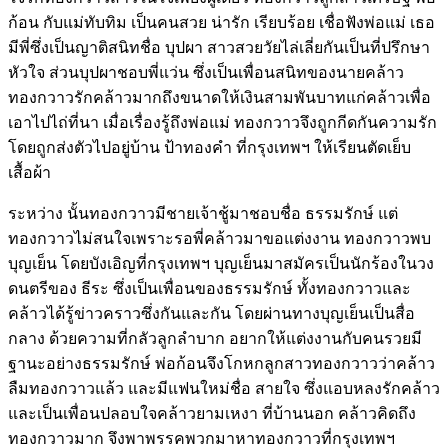
ก้อน กับแม่ทับทิม เป็นคนสวย น่ารัก เรียบร้อย เชื่อฟังพ่อแม่ เธอ
มีพี่ซึ่งเป็นญาติสนิทชื่อ บุปผา สาวสวยวัยไล่เลี่ยกันเป็นที่ปรึกษา
หัวใจ ส่วนบุปผาชอบพี่แว่น ซึ่งเป็นเพื่อนสนิทของนายคล้าว
ทองกวาวรักคล้าวมากถึงขนาดให้เงินสามพันบาทแก่คล้าวเพื่อ
เอาไปไถ่ที่นา เมื่อเรื่องรู้ถึงพ่อแม่ ทองกวาวจึงถูกกีดกันความรัก
โดยถูกส่งตัวไปอยู่บ้าน ป้าทองคำ ที่กรุงเทพฯ ให้เรียนตัดเย็บ
เสื้อผ้า
ระหว่าง นั้นทองกวาวมีชายเจ้าชู้มาชอบชื่อ ธรรมรักษ์ แต่
ทองกวาวไม่สนใจเพราะรอพี่คล้าวมาขอแต่งงาน ทองกวาวพบ
บุญเย็น โดยบังเอิญที่กรุงเทพฯ บุญเย็นมาสมัครเป็นนักร้องในวง
ดนตรีของ ธีระ ซึ่งเป็นเพื่อนของธรรมรักษ์ ทั้งทองกวาวและ
คล้าวได้รู้ข่าวคราวซึ่งกันและกัน โดยผ่านทางบุญเย็นเป็นสื่อ
กลาง ด้วยความที่กลัวลูกลำบาก อยากให้แต่งงานกับคนรวยมี
ฐานะอย่างธรรมรักษ์ พ่อก้อนจึงโกหกลูกสาวทองกวาวว่าคล้าว
ลืมทองกวาวแล้ว และมีแฟนใหม่ชื่อ สายใจ ซึ่งแอบหลงรักคล้าว
และเป็นเพื่อนปลอบใจคล้าวยามเหงา ที่บ้านนอก คล้าวคิดถึง
ทองกวาวมาก จึงพาพรรคพวกมาหาทองกวาวที่กรุงเทพฯ