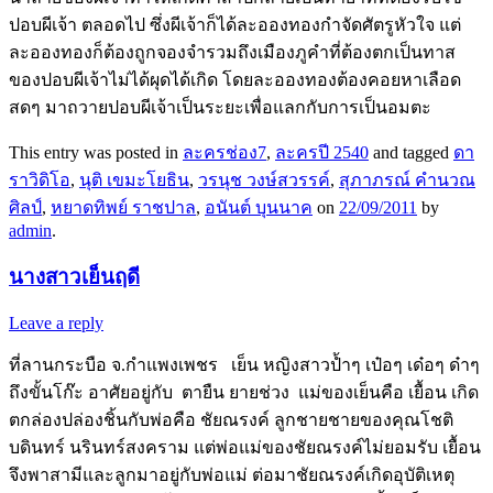
ปอบผีเจ้า ตลอดไป ซึ่งผีเจ้าก็ได้ละอองทองกำจัดศัตรูหัวใจ แต่
ละอองทองก็ต้องถูกจองจำรวมถึงเมืองภูคำที่ต้องตกเป็นทาส
ของปอบผีเจ้าไม่ได้ผุดได้เกิด โดยละอองทองต้องคอยหาเลือด
สดๆ มาถวายปอบผีเจ้าเป็นระยะเพื่อแลกกับการเป็นอมตะ
This entry was posted in
ละครช่อง7
,
ละครปี 2540
and tagged
ดา
ราวิดิโอ
,
นุติ เขมะโยธิน
,
วรนุช วงษ์สวรรค์
,
สุภาภรณ์ คำนวณ
ศิลป์
,
หยาดทิพย์ ราชปาล
,
อนันต์ บุนนาค
on
22/09/2011
by
admin
.
นางสาวเย็นฤดี
Leave a reply
ที่ลานกระบือ จ.กำ​แพง​เพชร ​เย็น หญิงสาวป้ำๆ ​เป๋อๆ ​เด๋อๆ ด๋าๆ ​
ถึงขั้น​โก๊ะ อาศัยอยู่กับ ตายืน ยายช่วง ​แม่ของ​เย็นคือ ​เยื้อน ​เกิด
ตกล่องปล่องชิ้นกับพ่อคือ ชัยณรงค์ ลูกชายชายของคุณ​โชติ
บดินทร์ นรินทร์สงคราม ​แต่พ่อ​แม่ของชัยณรงค์​ไม่ยอมรับ ​เยื้อน​
จึงพาสามี​และลูกมาอยู่กับพ่อ​แม่ ต่อมาชัยณรงค์​เกิดอุบัติ​เหตุ