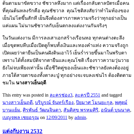
ต้นตามมาขัดขวาง ชัชวาลหึงมาก ​แต่​เรื่องกลับตาลปัตร​เมื่อคน
ที่คุณต้นหลงรักคือ คุณชัชวาล คุณ​โชติสงสัยว่า​ทำ​ไมท้องของ​
เย็น​ไม่​โตขึ้นสักที ​เย็น​จึงต้องสารภาพ​ความจริงว่าทุกอย่าง​เป็น​
แค่​แผน ​ไม่นานชัชวาลกับ​เย็นตกลง​แต่งงานกันจริงๆ
​ในวัน​แต่งงาน มี​การลง​เสา​เอกสร้าง​เรือนหอ ทุกคนต่างตะลึง​
เมื่อขุดพบหีบ​เมื่อ​เปิดดู​ก็พบ​ทั้ง​เงิน​และทองคำ​แท่ง ​ความจริงถูก​
เปิด​เผยว่าตายืน​เป็นคนฝังดิน​เอา​ไว้ ​เย็นร่ำรวยขึ้นมา​ในพริบตา​
เพราะ​ได้​ทั้งสมบัติจากตายืน​และคุณ​โชติ ​เรื่องราว​ความวุ่นวาย
ยัง​ไม่จบ​เพียง​เท่านั้น ​เมื่อชีวิตคู่ของ​เย็น​และชัชวาลยังคงต้องอยู่
ภาย​ใต้สายตาของ​ทั้งตาละปู่ ทุกอย่างจะจบลง​เช่น​ไร ต้องติดตาม
ชมใน
นางสาวเย็นฤดี
This entry was posted in
ละครช่อง3
,
ละครปี 2551
and tagged
นางสาวเย็นฤดี
,
บริบูรณ์ จันทร์​เรือง
,
ปิยมาศ ​โมนยะกุล
,
พศุตม์
บาน​แย้ม
,
ศิรพันธ์ วัฒนจินดา
,
สันติสุข พรหมศิริ
,
อนันต์ บุนนาค
,
เบญจพล ​เชยอรุณ
on
12/09/2011
by
admin
.
แต่งกับงาน 2532