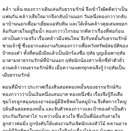
คล้า วเห็น ทองกวาวเดินเล่นกับธรรมรักษ์ จึงเข้าใจผิดคิดว่าเป็น
แฟนกัน คล้าวเสียใจมากจึงกลับบ้านนอก วันหนึ่งทองกวาวกลับ
มาบ้านนอกเพื่อมาเยี่ยมแม่ทับทิม และได้เห็นคล้าวคุยเล่นหยอก
ล้อกับสายใจอยู่ริมน้ำ ทองกวาวโกรธมากคิดว่าเรื่องที่พ่อก้อน
เล่าเป็นความจริง เรื่องคล้าวมีแฟนใหม่ จึงรับหมั้นกับธรรมรักษ์
ชายเจ้าชู้ ซึ่งอยากแต่งงานกับทองกวาวเพื่อหวังทรัพย์สมบัติของ
ป้าทองคำ ทั้งที่ตนมีเมียแล้วเป็นนักร้องชื่อ ฤทัย บุญเย็นพาฤทัย
มาตามหาธรรมรักษ์ที่บ้านนอก ฤทัยนักน้องสาวเซ็กซี่ทำตัวยั่ว
ยวนคล้าวจนธรรมรักษ์หึง เมื่อความแตกทุกคนจึงรู้ว่าฤทัยเป็น
เมียธรรมรักษ์
ตอนที่มีข่าว ประกาศเรื่องสินสอดทองหมั้นของธรรมรักษ์กับ
ทองกวาวว่าเป็นเงินหนึ่งแสนบาท ทองหนึ่งชั่ง เรื่องจึงรู้ถึงเสือ
ชุมโจรลูกสมุนของอาจอมผู้มีอิทธิพลในหมู่บ้าน จึงคิดการใหญ่
ปล้นสินสอดทองหมั้น และจับตัวทองกวาวและป้าทองคำเป็นตัว
ประกันเรียกค่าไถ่ ระหว่างนั้น ดวงใจ ซึ่งเป็นพี่น้องกับสายใจ
ลูกสาวพ่อมิ่ง ถูกบังคับให้แต่งงานกับเจิดนักเลงหัวไม้ หลานอาจ
อมผู้มีอิทธิพลในหมู่บ้าน ดวงใจจึงนำเรื่องไปบอก น้าเชน ชาย