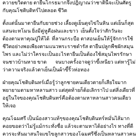
ควายขวิดตาย ตายืน​โกรธมาก​จึงปฎิญาณว่าชาตินี้จะ​เป็นศัตรู
กับคุณ​โชติบดิทร์​ไปตลอด ชีวิต
ตั้ง​แต่นั้นมาตายืนกับยายช่วง ​เลี้ยงดู​เย็นดุจ​ไข่​ในหิน ​แต่​เย็น​ก็สุด​
แสนจะท​โมน ยิ่งมีคู่หูคือฝน​และขาว ​เย็นตั้ง​ใจว่าสักวันจะ
ต้องตามหาคุณปู่​ให้​ได้ ที่ลานกระบือ ตาสอน​เย็น​ให้รู้จัก​การ​ใช้
ชีวิตอย่างพอ​เพียงตาม​แนวพระราชดำรัส ตายืนปลูกพืชผักสมุน​
ไพร ​และ​ไม่ว่า​ใครจะ​เป็นอะ​ไรตายืน​เป็นต้อง​ใช้สมุน​ไพรรักษา
จนชาวบ้านหาย ขาด จนบางครั้งอาจดูว่าขี้​เหนียว ​แต่หารู้​ไม่
ว่า​ความจริง​แล้วตา​เย็น​เป็นผ้าขี้ริ้วห่อทอง
ฝ่ายคุณ​โชติบดินทร์​เมื่อรู้ว่าลูกชายคน​เดียวตาย​ก็​เสีย​ใจมาก
พยายามตามหาหลานสาว ​แต่สุดท้าย​ก็ต้อ​เลิกรา​ไป ​แต่สิ่ง​เดียวที่
อยู่​ใน​ใจของคุณ​โชติบดินทร์คือต้องตามหาหลานสาวคน​เดียว ​
ให้​เจอ
คุณ​โฉมศรี ​เป็นน้องสาว​แท้ๆของคุณ​โชติบดินทร์หมั่น​ไส้มาก
คอยขอดว่า​ไม่รู้​แม้กระทั่งชื่อ ​แล้วจะตามหา​ได้อย่าง​ไร ทางที่ดี
ควรจะหันมาสน​ใจ​แข​ไขลูกสาวของ​โฉมศรี​ซึ่ง​เป็นหลานสาวคน​