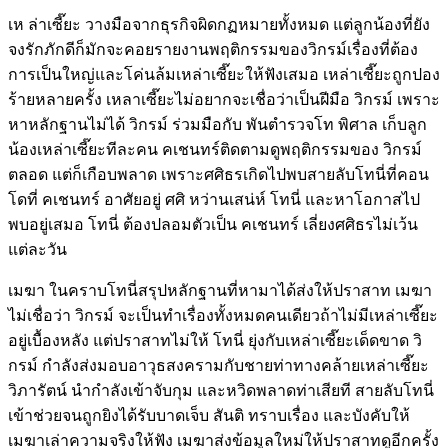
เห ล่าเซี๊ยะ วางมือจากธุรกิจผิดกฏหมายทั้งหมด แต่ลูกน้องที่ยัง
จงรักภักดีก็มักจะคอยรายงานพฤติกรรมของวิกรม์เรื่องที่ต้อง
การเป็นใหญ่และโค่นล้มเหล่าเซี๊ยะให้ฟังเสมอ เหล่าเซี๊ยะถูกปอง
ร้ายหลายครั้ง เหลาเซี๊ยะไม่อยากจะเชื่อว่าเป็นฝีมือ วิกรม์ เพราะ
หาหลักฐานไม่ได้ วิกรม์ ร่วมมือกับ พันตำรวจโท พิศาล เก็บลูก
น้องเหล่าเซี๊ยะทีละคน คเชนทร์ติดตามดูพฤติกรรมของ วิกรม์
ตลอด แต่ก็เกือบพลาด เพราะศศิธรเกิดไปพบสายลับโทนี่ที่คอน
โดที่ คเชนทร์ อาศัยอยู่ ศศิ หว่านเสน่ห์ โทนี่ และหาโอกาสไป
พบอยู่เสมอ โทนี่ ต้องปลอมตัวเป็น คเชนทร์ เลี่ยงศศิธรไม่เว้น
แต่ละวัน
เมฆา ในคราบโทนี่สรุปหลักฐานที่หามาได้ส่งให้ปราสาท เมฆา
ไม่เชื่อว่า วิกรม์ จะเป็นทำเรื่องทั้งหมดคนเดียวถ้าไม่มีเหล่าเซี๊ยะ
อยู่เบื้องหลัง แต่ปราสาทไม่ให้ โทนี่ ยุ่งกับเหล่าเซี๊ยะเด็ดขาด วิ
กรม์ กำลังส่งมอบอาวุธสงครามกับชายท่าทางคล้ายเหล่าเซี๊ยะ
วิภารัตน์ นำกำลังเข้าจับกุม และหวิดพลาดท่าเสียที สายลับโทนี่
เข้าช่วยจนถูกยิงได้รับบาดเจ็บ สันติ ทราบเรื่อง และบังคับให้
เมฆาเล่าความจริงให้ฟัง เมฆาส่งข้อมูลใหม่ให้ปราสาทดูอีกครั้ง