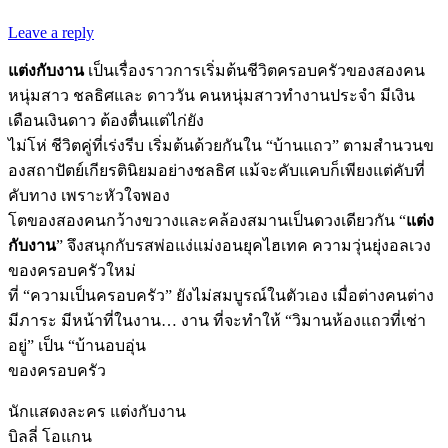
Leave a reply
แต่งกับงาน
เป็นเรื่องราวการเริ่มต้นชีวิตครอบครัวของสองคน
หนุ่มสาว ชลธิศและ ดาววัน คนหนุ่มสาวทำงานประจำ มีเงิน
เดือนเงินดาว ต้องตื่นแต่ไก่ยัง
ไม่โห่ ชีวิตคู่ที่เร่งรีบ เริ่มต้นด้วยกันใน “บ้านแถว” ตามสำนวนข
องสถาปัตย์เกียรตินิยมอย่างชลธิศ แม้จะคับแคบก็เพียงแต่คับที่
คับทาง เพราะหัวใจพอง
โตของสองคนกว้างขวางและคล้องสมานเป็นดวงเดียวกัน “
แต่ง
กับงาน
” จึงสนุกกับรสพ่อแง่แม่งอนยุคไฮเทค ความวุ่นยุ่งอลเวง
ของครอบครัวใหม่
ที่ “ความเป็นครอบครัว” ยังไม่สมบูรณ์ในตัวเอง เมื่อต่างคนต่าง
มีภาระ มีหน้าที่ในงาน… งาน ที่จะทำให้ “วิมานห้องแถวที่เช่า
อยู่” เป็น “บ้านอบอุ่น
ของครอบครัว
นักแสดงละคร แต่งกับงาน
บิลลี่ โอแกน