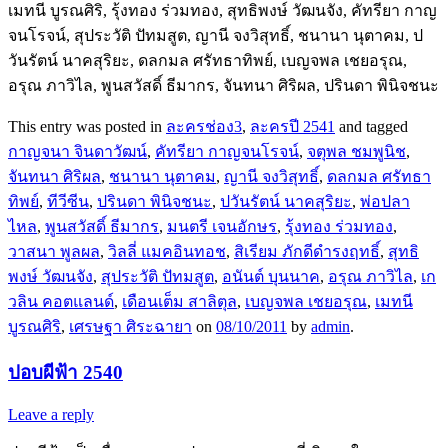
เมทนี บูรณศิริ, รุ้งทอง ร่วมทอง, สุทธิพงษ์ วัฒนจัง, คัทรียา กาญ
จนโรจน์, สุประวัติ ปัทมสูต, ญานี จงวิสุทธิ์, ชนานา นุตาคม, ป
วันรัตน์ นาคสุริยะ, ดลกมล ศรัทธาทิพย์, เบญจพล เชยอรุณ,
อรุณ ภาวิไล, พูนสวัสดิ์ ธีมากร, จันทนา ศิริผล, ปรินดา พินิจชนะ
This entry was posted in
ละครช่อง3
,
ละครปี 2541
and tagged
กาญจนา จินดาวัฒน์
,
คัทรียา กาญจนโรจน์
,
จตุพล ชมพูนิช
,
จันทนา ศิริผล
,
ชนานา นุตาคม
,
ญานี จงวิสุทธิ์
,
ดลกมล ศรัทธา
ทิพย์
,
ทีวีซีน
,
ปรินดา พินิจชนะ
,
ปวันรัตน์ นาคสุริยะ
,
พ่อปลา
ไหล
,
พูนสวัสดิ์ ธีมากร
,
มนตรี เจนอักษร
,
รุ้งทอง ร่วมทอง
,
วาสนา พูลผล
,
วิลลี่ แมคอินทอช
,
สิเรียม ภักดีดำรงฤทธิ์
,
สุทธิ
พงษ์ วัฒนจัง
,
สุประวัติ ปัทมสูต
,
อนันต์ บุนนาค
,
อรุณ ภาวิไล
,
เก
วลิน คอตแลนด์
,
เดือนเต็ม สาลิตุล
,
เบญจพล เชยอรุณ
,
เมทนี
บูรณศิริ
,
เศรษฐา ศิระฉายา
on
08/10/2011
by
admin
.
ปอบผีฟ้า 2540
Leave a reply