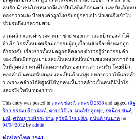
คนรัก น้าเชนโกรธมากจึงเอาปืนไล่ยิงเจิดจนตาย และบังเอิญพบ
ทองกวาวและป้าทองคำถูกโจรจับอยู่กลางป่า น้าเชนจึงเข้าไป
ช่วยจนถึงแก่ความตาย
ส่วนคล้าวและตำรวจตามมาช่วย ทองกวาวและป้าทองคำได้
สำเร็จ โจรทั้งหมดพร้อมอาจอมผู้อยู่เบื้องหลังเรื่องทั้งหมดถูก
ตำรวจจับ เรื่องราวทั้งหมดถูกคลี่คลาย ตำรวจรู้ว่าอาจอมค้า
ของเถื่อนผิดกฎหมายและเป็นคนสั่งปล้นบ้านของทองกวาวด้วย
ในที่สุดคล้าวคนดีได้แต่งงานกับทองกวาวสาวคนรัก โดยมีป้า
ทองคำเป็นคนสนับสนุน และเป็นเถ้าแก่สู่ขอทองกวาวให้แก่คล้า
ว เพราะคล้าวได้พิสูจน์ให้ทุกคนเห็นว่าคล้าวเป็นคนดีมีน้ำใจ
และจริงใจกับ ทองกวาว
This entry was posted in
ละครช่อง7
,
ละครปี 2538
and tagged
ณัฐ
ริกา ธรรมปรีดานันท์
,
ดาราวิดิโอ
,
มนต์รักลูกทุ่ง
,
รชนีกร พันธุ์
มณี
,
ศรัณยู วงษ์กระจ่าง
,
สุวัจนี ไชยมุสิก
,
อนันต์ บุนนาค
on
04/04/2012
by
admin
.
พ่อปลาไหล 2541