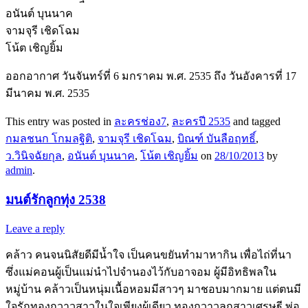
อนันต์ บุนนาค
จามจุรี เชิดโฉม
โน้ต เชิญยิ้ม
ออกอากาศ วันจันทร์ที่ 6 มกราคม พ.ศ. 2535 ถึง วันอังคารที่ 17
มีนาคม พ.ศ. 2535
This entry was posted in
ละครช่อง7
,
ละครปี 2535
and tagged
กมลชนก โกมลฐิติ
,
จามจุรี เชิดโฉม
,
บิณฑ์ บันลือฤทธิ์
,
ว.วินิจฉัยกุล
,
อนันต์ บุนนาค
,
โน้ต เชิญยิ้ม
on
28/10/2013
by
admin
.
มนต์รักลูกทุ่ง 2538
Leave a reply
คล้าว คนจนนิสัยดีมีน้ำใจ เป็นคนขยันทำมาหากิน เพื่อไถ่ที่นา
ซึ่งแม่คอนผู้เป็นแม่นำไปจำนองไว้กับอาจอม ผู้มีอิทธิพลใน
หมู่บ้าน คล้าวเป็นหนุ่มเนื้อหอมมีสาวๆ มาชอบมากมาย แต่ตนมี
ใจรักทองกวาวสาวในใจเพียงผู้เดียว ทองกวาวลูกสาวเศรษฐี พ่อ