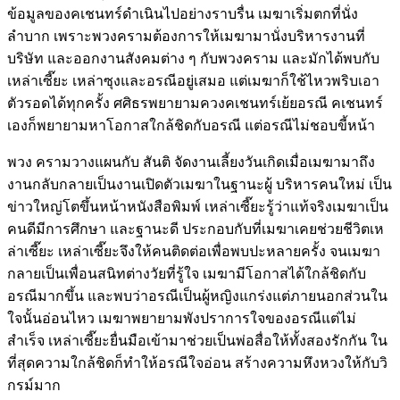
ข้อมูลของคเชนทร์ดำเนินไปอย่างราบรื่น เมฆาเริ่มตกที่นั่ง
ลำบาก เพราะพวงครามต้องการให้เมฆามานั่งบริหารงานที่
บริษัท และออกงานสังคมต่าง ๆ กับพวงคราม และมักได้พบกับ
เหล่าเซี๊ยะ เหล่าซุงและอรณีอยู่เสมอ แต่เมฆาก็ใช้ไหวพริบเอา
ตัวรอดได้ทุกครั้ง ศศิธรพยายามควงคเชนทร์เย้ยอรณี คเชนทร์
เองก็พยายามหาโอกาสใกล้ชิดกับอรณี แต่อรณีไม่ชอบขี้หน้า
พวง ครามวางแผนกับ สันติ จัดงานเลี้ยงวันเกิดเมื่อเมฆามาถึง
งานกลับกลายเป็นงานเปิดตัวเมฆาในฐานะผู้ บริหารคนใหม่ เป็น
ข่าวใหญ่โตขึ้นหน้าหนังสือพิมพ์ เหล่าเซี๊ยะรู้ว่าแท้จริงเมฆาเป็น
คนดีมีการศึกษา และฐานะดี ประกอบกับที่เมฆาเคยช่วยชีวิตเห
ล่าเซี๊ยะ เหล่าเซี๊ยะจึงให้คนติดต่อเพื่อพบปะหลายครั้ง จนเมฆา
กลายเป็นเพื่อนสนิทต่างวัยที่รู้ใจ เมฆามีโอกาสได้ใกล้ชิดกับ
อรณีมากขึ้น และพบว่าอรณีเป็นผู้หญิงแกร่งแต่ภายนอกส่วนใน
ใจนั้นอ่อนไหว เมฆาพยายามพังปราการใจของอรณีแต่ไม่
สำเร็จ เหล่าเซี๊ยะยื่นมือเข้ามาช่วยเป็นพ่อสื่อให้ทั้งสองรักกัน ใน
ที่สุดความใกล้ชิดก็ทำให้อรณีใจอ่อน สร้างความหึงหวงให้กับวิ
กรม์มาก