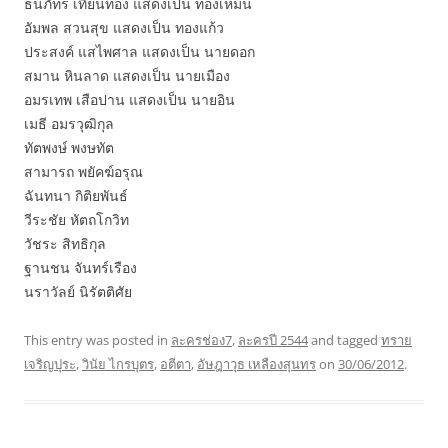
ธนภัทร เทียนทอง แสดงเป็น ทองเหม็น
อัมพล สวนสุข แสดงเป็น ทองแก้ว
ประสงค์ แสไพศาล แสดงเป็น นายดอก
สมาน หินลาด แสดงเป็น นายเมือง
อมรเทพ เสือปาน แสดงเป็น นายอิน
เมธี อมรวุฒิกุล
ทัตพงษ์ พงษทัต
สามารถ พยัคฆ์อรุณ
ฉันทนา กิติยพันธ์
วีระชัย หัตถโกวิท
วัชระ สิทธิกุล
ฐานชน จันทร์เรือง
นราวัลย์ นิรัตติศัย
This entry was posted in
ละครช่อง7
,
ละครปี 2544
and tagged
ทราย
เจริญปุระ
,
วินัย ไกรบุตร
,
อตีตา
,
อัษฎาวุธ เหลืองสุนทร
on
30/06/2012
.