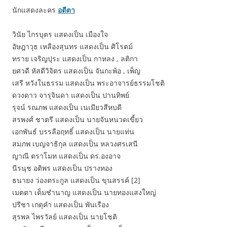
นักแสดงละคร
อตีตา
วินัย ไกรบุตร แสดงเป็น เมืองใจ
อัษฎาวุธ เหลืองสุนทร แสดงเป็น ศิโรตม์
ทราย เจริญปุระ แสดงเป็น กาหลง , ลติกา
ยศวดี หัสดีวิจิตร แสดงเป็น จันกะพ้อ , เพ็ญ
เสรี หวังในธรรม แสดงเป็น พระอาจารย์ธรรมโชติ
ดวงดาว จารุจินดา แสดงเป็น ปานทิพย์
รุจน์ รณภพ แสดงเป็น เนเมียวสีหบดี
สรพงศ์ ชาตรี แสดงเป็น นายจันหนวดเขี้ยว
เอกพันธ์ บรรลือฤทธิ์ แสดงเป็น นายแท่น
สมภพ เบญจาธิกุล แสดงเป็น หลวงศรเสนี
ญาณี ตราโมท แสดงเป็น ดร.องอาจ
นีรนุช อติพร แสดงเป็น ปรางทอง
ธนายง ว่องตระกูล แสดงเป็น ขุนสรรค์ [2]
เมตตา เต็มชำนาญ แสดงเป็น นายทองแสงใหญ่
ปรีชา เกตุคำ แสดงเป็น พันเรือง
สุรพล ไพรวัลย์ แสดงเป็น นายโชติ