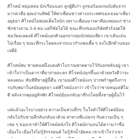
ศิโรตม์ หนุ่มหล่อ นักเรียนนอก ลูกผู้ดีเก่า ถูกขอร้องแกมบังคับจาก
มารดาคือ คุณปานทิพย์ ให้พาเพื่อนชาวต่างประเทศของเธอมาเที่ยว
อยุธยา ศิโรตม์ไม่ค่อยเต็มใจนัก เพราะเพื่อนมารดาคือแหม่มแก่ ช่าง
ซักช่างถาม 3-4 คน แต่ก็ขัดไม่ได้ ขณะที่รถของบริษัททัวร์จอดให้
ชมวัดมเหยงค์ ศิโรตม์แยกตัวออกจากลุ่มนักท่องเที่ยว เขาเดินเล่น
ไปเรื่อย ๆ ขณะที่กระโดดลงจากแนวกำแพงเตี้ย ๆ ลงไปอีกด้านของ
เจดีย์
ศิโรตม์พบ ชายคนหนึ่งแต่งตัวโบราณพาดดาบไว้กับอกหลับอยู่ เขา
เข้าใจว่าเป็นดาราที่มาถ่ายละคร ศิโรตม์ปลุกขึ้นมาด้วยหวังดีว่าจะ
หลงคณะ ทันทีที่ชายผู้นี้ตื่น เขามองศิโรตม์งงๆ ปากพร่ำพูดถึงการ
รบกับพม่าในสมัยอยุธยา แต่ศิโรตม์งงกว่า เข้าใจว่าชายหนุ่มสติไม่
ดี หลังจากคุยอยู่สักพัก ศิโรตม์ย้อนกลับมาที่รถโดยทิ้งชายผู้นั้นไว้
แต่แล้วอะไรบางอย่าง ความเป็นห่วงลึกๆ ในใจทำให้ศิโรตม์ย้อน
กลับไปรับชายลึกลับกลับมาด้วย ท่าทางที่แปลกๆ กับความเปิ่น ๆ
เชย ๆ ของเขาทำให้ศิโรตม์หนักใจ ศิโรตม์ถามจนได้ความว่าชื่อ
เมืองใจ เมืองใจไม่รู้จักรถยนต์ ไม่รู้จักน้ำอัดลม เขาเข้าใจว่าเขา