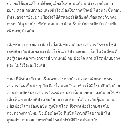
กว่าจะได้นอนศิโรตม์ต้องดูเมืองใจสวดมนต์ร่ายพระเวทย์หลาย
อย่าง ศิรส กลับถูกคอและเข้าใจเมืองใจกว่าศิโรตม์ ในวันรุ่งขึ้นก่อน
ที่พระอาจารย์จะมา เมืองใจให้ศิรสลองใช้เสียมตีเพื่อแสดงวิชาคง
กะพันให้ดู จากไม่เชื่อในตอนแรก ศิรสเริ่มมั่นใจว่าเมืองใจข้ามพ้น
อดีตมาสู่ปัจจุบัน
เมื่อพระอาจารย์มา เมืองใจอึ้งเมื่อพบว่าคือพระอาจารย์ธรรมโชติ
องค์เดียวกันนั่นเอง แต่เมืองใจก็ไม่ปริปากแต่อย่างใด ในวันนี้คนที่
คุยรู้เรื่อง คือ พระอาจารย์ ปานทิพย์ กับเมืองใจ ส่วนศิโรตม์กับปราง
ทอง ไม่รู้เรื่องอะไรเลย
ขณะที่ศิรสสงสัยและเริ่มเดาอะไรออกบ้างประสาเด็กฉลาด พระ
อาจารย์พูดเป็นนัย ๆ กับเมืองใจ และยังเสกข้าวให้ศิโรตม์กินอีกด้วย
ส่วนปานทิพย์พระอาจารย์เนรมิตร พระเม็ดน้อยหน่า องค์น้อยให้ ซึ่ง
เมื่อเห็นท่าแปลกที่ปานทิพย์สามารถอธิบายได้ ราวกับคุ้นมานาน
เมื่อเมืองใจร่ำร้องขอปืน รุ่งขึ้นศิโรตม์จึงพาเมืองใจกับศิรสไป
กระทรวงกลาโหม ซึ่งเมื่อเมืองใจเห็นปืนใหญ่ก็ดีใจมากเข้าไป
ลูบคลำแถมเอ่ยปากขอกับศิโรตม์ ทำให้ศิโรตม์หนักใจ