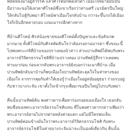
พลัดหลงมาอยู่สวรรค์ แล้วศิโรตม์ก็คือเทวดา เมืองใจหมายมั่นปั้น
มือว่าจะขอให้เทวดาศิโรตม์ซึ่งเขาเรียกว่าท่านศรี เนรมิตรปืนใหญ่
ให้กลับไปสู้กับพม่า ศิโรตม์พาเมืองใจกลับบ้าน กว่าจะขึ้นรถได้เมือง
ใจก็เปิ่นอีกหลายรอบ แถมเมารถอีกต่างหาก
ที่บ้านศิโรตม์ ศิรสน้องชายของศิโรตม์ตั้งปัญหาและข้อสังเกต
มากมาย ทั้งศิโรตม์กับศิรสตัดสินใจว่าต้องรอถามมารดา ซึ่งขณะนี้
ไปพบพระเกจิที่บ้านของปรางทองน้าสาว ส่วนปานทิพย์ได้พบกับพระ
อาจารย์วิจิตรธรรมโชติที่บ้านปรางทอง ปานทิพย์รู้สึกราวเคยพบ
ท่านมาก่อน ก่อนลากลับพระอาจารย์ยังบอกว่าจะมาที่บ้าน เมื่อ
ปานทิพย์กลับมาบ้านก็พบเมืองใจปานทิพย์สะดุดใจในท่าทางของ
เมืองใจ จากการคุยกันทำให้เธอรู้ว่าเมืองใจอยู่สมัยอยุธยา ร่วมรบอยู่
กับชาวบางระจัน เขาตั้งใจเข้ากรุงเพื่อมาขอปืนใหญ่ไปรบกับพม่า
คืนนั้นปานทิพย์ค้น พงศาวดารเพื่อหาร่องรอยของเมืองใจ เธอกลับ
พบชื่อของพระอาจารย์ธรรมโชติแทน ที่ในพงศาวดารกล่าวเพียงว่า
พระอาจารย์หายไปจากค่ายหลังค่ายแตก แต่ไม่มีใครพบเห็น
ปานทิพย์ค่อนข้างมั่นใจว่าพระอาจารย์วิจิตรธรรมโชติ กับพระ
อาจารย์ธรรมโชติในค่ายบางระจันน่าจะเป็นองค์เดียวกัน คืนนั้น