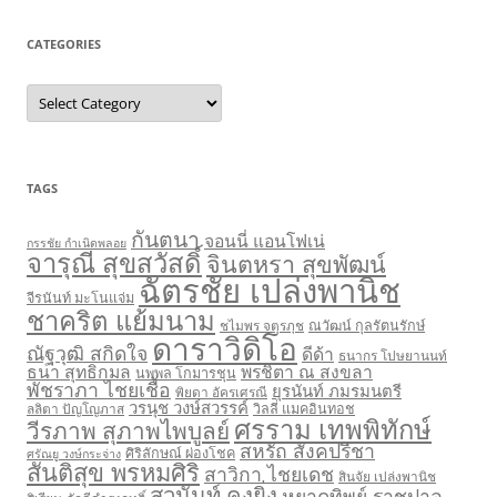
CATEGORIES
Categories
TAGS
กันตนา
จอนนี่ แอนโฟเน่
กรรชัย กำเนิดพลอย
จารุณี สุขสวัสดิ์
จินตหรา สุขพัฒน์
ฉัตรชัย เปล่งพานิช
จีรนันท์ มะโนแจ่ม
ชาคริต แย้มนาม
ชไมพร จตุรภุช
ณวัฒน์ กุลรัตนรักษ์
ดาราวิดิโอ
ณัฐวุฒิ สกิดใจ
ดีด้า
ธนากร โปษยานนท์
ธนา สุทธิกมล
พรชิตา ณ สงขลา
นพพล โกมารชุน
พัชราภา ไชยเชื้อ
ยุรนันท์ ภมรมนตรี
พิยดา อัครเศรณี
วรนุช วงษ์สวรรค์
ลลิตา ปัญโญภาส
วิลลี่ แมคอินทอช
ศรราม เทพพิทักษ์
วีรภาพ สุภาพไพบูลย์
สหรัถ สังคปรีชา
ศิริลักษณ์ ผ่องโชค
ศรัณยู วงษ์กระจ่าง
สันติสุข พรหมศิริ
สาวิกา ไชยเดช
สินจัย เปล่งพานิช
สุวนันท์ คงยิ่ง
หยาดทิพย์ ราชปาล