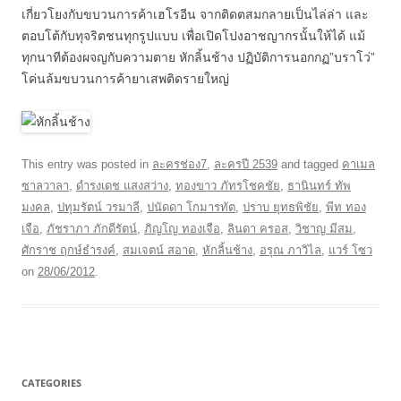
เกี่ยวโยงกับขบวนการค้าเฮโรอีน จากติดตสมกลายเป็นไล่ล่า และ
ตอบโต้กับทุจริตชนทุกรูปแบบ เพื่อเปิดโปงอาชญากรนั้นให้ได้ แม้
ทุกนาทีต้องผจญกับความตาย หักลิ้นช้าง ปฏิบัติการนอกกฏ”บราโว่”
โค่นล้มขบวนการค้ายาเสพติดรายใหญ่
This entry was posted in
ละครช่อง7
,
ละครปี 2539
and tagged
คาเมล
ซาลวาลา
,
ดำรงเดช แสงสว่าง
,
ทองขาว ภัทรโชคชัย
,
ธานินทร์ ทัพ
มงคล
,
ปทุมรัตน์ วรมาลี
,
ปนัดดา โกมารทัต
,
ปราบ ยุทธพิชัย
,
พีท ทอง
เจือ
,
ภัชราภา ภักดีรัตน์
,
ภิญโญ ทองเจือ
,
ลินดา ครอส
,
วิชาญ มีสม
,
ศักราช ฤกษ์ธำรงค์
,
สมเจตน์ สอาด
,
หักลิ้นช้าง
,
อรุณ ภาวิไล
,
แวร์ โซว
on
28/06/2012
.
CATEGORIES