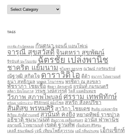
Categories
TAGS
กันตนา
จอนนี่ แอนโฟเน่
กรรชัย กำเนิดพลอย
จารุณี สุขสวัสดิ์
จินตหรา สุขพัฒน์
ฉัตรชัย เปล่งพานิช
จีรนันท์ มะโนแจ่ม
ชาคริต แย้มนาม
ชไมพร จตุรภุช
ณวัฒน์ กุลรัตนรักษ์
ดาราวิดิโอ
ณัฐวุฒิ สกิดใจ
ดีด้า
ธนากร โปษยานนท์
ธนา สุทธิกมล
พรชิตา ณ สงขลา
นพพล โกมารชุน
พัชราภา ไชยเชื้อ
ยุรนันท์ ภมรมนตรี
พิยดา อัครเศรณี
วรนุช วงษ์สวรรค์
ลลิตา ปัญโญภาส
วิลลี่ แมคอินทอช
ศรราม เทพพิทักษ์
วีรภาพ สุภาพไพบูลย์
สหรัถ สังคปรีชา
ศิริลักษณ์ ผ่องโชค
ศรัณยู วงษ์กระจ่าง
สันติสุข พรหมศิริ
สาวิกา ไชยเดช
สินจัย เปล่งพานิช
สุวนันท์ คงยิ่ง
หยาดทิพย์ ราชปาล
สิเรียม ภักดีดำรงฤทธิ์
อธิชาติ ชุมนานนท์
อานัส ฬาพานิช
อัษฎาวุธ เหลืองสุนทร
เขตต์ ฐานทัพ
อุษามณี ไวทยานนท์
เข็มอัปสร สิริสุขะ
เอ็กแซ็กท์
เจนี่ เทียนโพธิ์สุวรรณ
เคลลี่ ธนะพัฒน์
เอมี่ กลิ่นประทุม