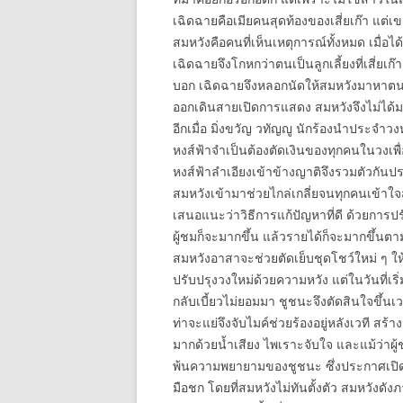
เฉิดฉายคือเมียคนสุดท้องของเสี่ยเก๊า แต่เข
สมหวังคือคนที่เห็นเหตุการณ์ทั้งหมด เมื่อได
เฉิดฉายจึงโกหกว่าตนเป็นลูกเลี้ยงที่เสี่ยเก
บอก เฉิดฉายจึงหลอกนัดให้สมหวังมาหาตนอีกค
ออกเดินสายเปิดการแสดง สมหวังจึงไม่ได้ม
อีกเมื่อ มิ่งขวัญ วทัญญู นักร้องนำประจำ
หงส์ฟ้าจำเป็นต้องตัดเงินของทุกคนในวงเพื
หงส์ฟ้าลำเอียงเข้าข้างญาติจึงรวมตัวกันประ
สมหวังเข้ามาช่วยไกล่เกลี่ยจนทุกคนเข้าใ
เสนอแนะว่าวิธีการแก้ปัญหาที่ดี ด้วยการปร
ผู้ชมก็จะมากขึ้น แล้วรายได้ก็จะมากขึ้นต
สมหวังอาสาจะช่วยตัดเย็บชุดโชว์ใหม่ ๆ ให
ปรับปรุงวงใหม่ด้วยความหวัง แต่ในวันที่เร
กลับเบี้ยวไม่ยอมมา ชูชนะจึงตัดสินใจขึ้นเวท
ท่าจะแย่จึงจับไมค์ช่วยร้องอยู่หลังเวที ส
มากด้วยน้ำเสียง ไพเราะจับใจ และแม้ว่าผู้
พ้นความพยายามของชูชนะ ซึ่งประกาศเปิดต
มือชก โดยที่สมหวังไม่ทันตั้งตัว สมหวังดั