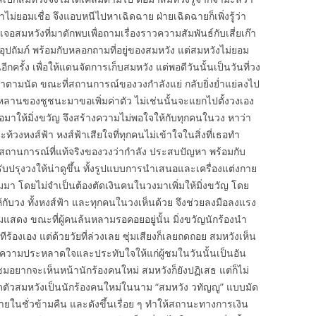
าไม่ยอมเชื่อ จึงแอบหนีไปหาเฉิดฉาย ฝ่ายเฉิดฉายก็เพิ่งรู้ว่า
้เจอสมหวังที่มาดักพบเพื่อถามเรื่องราวความสัมพันธ์กับเสี่ยเก๊า
๊าอุปถัมภ์ พร้อมกับหลอกถามที่อยู่ของสมหวัง แต่สมหวังไม่ยอม
รั้ง เพื่อให้แดนจัดการเก็บสมหวัง แต่พอดีวันนั้นเป็นวันที่วง
าตามนัด ขณะที่สถานการณ์ของวงกำลังแย่ กลับยิ่งย่ำแย่ลงไป
วงหลานของชูชนะมาขอเพิ่มค่าตัว ไม่เช่นนั้นจะแยกไปตั้งวงเอง
่อมาให้มิ่งขวัญ จึงสร้างความไม่พอใจให้กับทุกคนในวง หาว่า
ท้วงหงส์ฟ้า หงส์ฟ้าเสียใจที่ทุกคนไม่เข้าใจในสิ่งที่เธอทำ
จสถานการณ์ที่แท้จริงของวงว่ากำลัง ประสบปัญหา พร้อมกับ
ับปรุงวงให้น่าดูขึ้น ทั้งรูปแบบการนำเสนอและเครื่องแต่งกาย
ามมา โดยไม่จำเป็นต้องตัดเงินคนในวงมาเพิ่มให้มิ่งขวัญ โดย
้กับวง ทั้งหงส์ฟ้า และทุกคนในวงเห็นด้วย จึงช่วยลงมือลงแรง
ิ่มแสดง ขณะที่ผู้คนล้นหลามรอคอยอยู่นั้น มิ่งขวัญนักร้องนำ
ีร้องเอง แต่ด้วยวัยที่ล่วงเลย ซุ่มเสียงก็เลยถดถอย สมหวังเห็น
ร้างความประหลาดใจและประทับใจให้แก่ผู้ชมในวันนั้นเป็นอัน
ชมอยากจะเห็นหน้านักร้องคนใหม่ สมหวังก็ยังปฏิเสธ แต่ก็ไม่
ัวสมหวังเป็นนักร้องคนใหม่ในนาม “สมหวัง วทัญญู” แบบมัด
งภายในชั่วข้ามคืน และดังขึ้นเรื่อย ๆ ทำให้สถานะทางการเงิน