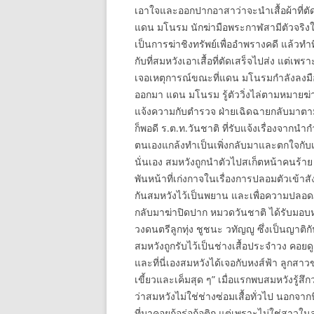
เอาใจและออกปากอาสาว่าจะนำเสื้อผ้าที่ตัด
แดน มโนรม นักฆ่ามือพระกาฬสามีตัวจริงให
เป็นการฆ่าชิงทรัพย์เพื่ออำพรางคดี แล้วท
กับที่สมหวังเอาเสื้อที่ตัดเสร็จไปส่ง แต่เ
เจอเหตุการณ์ขณะที่แดน มโนรมกำลังลงมือสัง
ออกมา แดน มโนรม รู้ตัววิ่งไล่ตามหมายฆ่า
แจ้งความกับตำรวจ ฝ่ายเฉิดฉายกลับมาตามแผ
ก็พอดี ร.ต.ท.วันชาติ ที่รับแจ้งเรื่องจาก
ตนเองแกล้งทำเป็นเพิ่งกลับมาและตกใจกับเหตุ
นั่นเอง สมหวังถูกนำตัวไปสเก็ตหน้าคนร้าย 
พันหน้าที่เก่งกาจในเรื่องการปลอมตัวเข้าส
กันสมหวังไว้เป็นพยาน และเพื่อความปลอด
กลับมาฆ่าปิดปาก หมวดวันชาติ ได้รับมอบ
วงดนตรีลูกทุ่ง ชูชนะ วทัญญู ซึ่งเป็นญาติ
สมหวังถูกรับไว้เป็นช่างเสื้อประจำวง คอยดู
และที่นี่เองสมหวังได้เจอกับหงส์ฟ้า ลูกสา
เขี้ยวและเค็มสุด ๆ” เมื่อแรกพบสมหวังรู้สึกว่
ว่าสมหวังไม่ใช่ช่างซ่อมเสื้อทั่วไป นอกจากน
ที่มาคอยก้อร่อก้อติก แต่เพราะไม่ใช่สาวใน