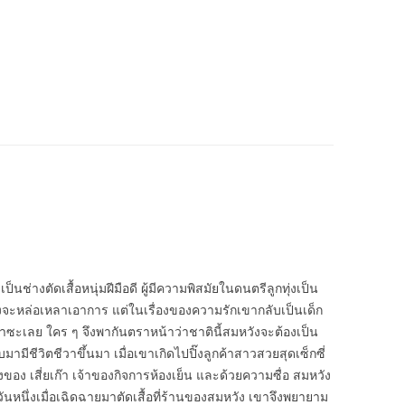
็นช่างตัดเสื้อหนุ่มฝีมือดี ผู้มีความพิสมัยในดนตรีลูกทุ่งเป็น
งจะหล่อเหลาเอาการ แต่ในเรื่องของความรักเขากลับเป็นเด็ก
งเอาซะเลย ใคร ๆ จึงพากันตราหน้าว่าชาตินี้สมหวังจะต้องเป็น
มีชีวิตชีวาขึ้นมา เมื่อเขาเกิดไปปิ๊งลูกค้าสาวสวยสุดเซ็กซี่
ง เสี่ยเก๊า เจ้าของกิจการห้องเย็น และด้วยความซื่อ สมหวัง
 วันหนึ่งเมื่อเฉิดฉายมาตัดเสื้อที่ร้านของสมหวัง เขาจึงพยายาม