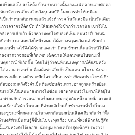
เสร็จแล้วไปส่งให้ถึง บ้าน ระหว่างนั้นเอง…เฉิดฉายแอบติดต่อ
้มาจัดการเสี่ยวเก๊าหวังฮุบสมบัติ โดยการทำให้เหมือน
ำทีเป็นว่าตนกลับมาเจอแล้วแจ้งตำรวจ ในวันลงมือ เป็นวันเดียว
พราะการจราจรที่ติดขัด ทำให้สมหวังถึงช้ากว่าเวลานัด เขาจึงไป
หารเสี่ยเก๊า ด้วยความตกใจกับสิ่งที่เห็น สมหวังรีบวิ่งหนี
ปิดปาก แต่สมหวังก็หนีรอดมาได้อย่างหวุดหวิด แล้วรีบเข้า
นที่วางไว้จึงได้รู้จากแดนว่า มีคนเข้ามาเห็นแล้วหนีไปได้
นำกำลังมาตรวจสอบที่เกิดเหตุ เฉิดฉายให้แดนหลบไปขณะที่
การณ์ ที่เกิดขึ้น โดยไม่รู้ว่าคนที่เห็นเหตุการณ์คือสมหวัง
ได้ความว่าคนร้ายที่ลงมือฆ่าเสี่ยเก๊าเป็นแดน มโนรม นักฆ่า
ังหารเหยื่อ ทางตำรวจปักใจว่าเป็นการฆ่าเพื่อผลประโยชน์ จึง
ภัยของสมหวังจึงจำเป็นต้องซ่อนตัวเพราะอาจถูกคนร้ายย้อน
หมายให้เป็นคนพาสมหวังไปซ่อน เขาพาสมหวังไปฝากให้อยู่ใน
กัน พร้อมกับตำรวจนอกเครื่องแบบคอยคุ้มกันหนึ่งนายคือ จ่ามะลิ
แลเรื่องเสื้อผ้า ในขณะที่จ่ามะลิเป็นเด็กช่วยงานทั่วไปในวง
วของชูชนะที่ทุกคนภายในวงพากันบอกเป็นเสียงเดียวกันว่า “ทั้ง
าหงส์ฟ้าเป็นคนจู้จี้ขี้บ่นไปซะทุกเรื่อง ขณะที่หงส์ฟ้ากลับรู้สึก
ี้…สมหวังยังได้เจอกับ น้องบูม หางเครื่องสุดเซ็กซี่ประจำวง
สเปกสมหวังจึงไม่ได้เคลิ้มตามไป ต่อมาสมหวังรู้จากจ่ามะลิว่า