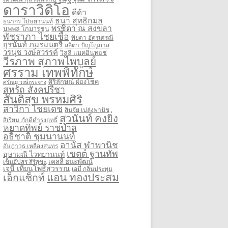
ดาราวิดิโอ
ดีด้า
ธนา สุทธิกมล
ธนากร โปษยานนท์
พรชิตา ณ สงขลา
นพพล โกมารชุน
พัชราภา ไชยเชื้อ
พิยดา อัครเศรณี
ยุรนันท์ ภมรมนตรี
ลลิตา ปัญโญภาส
วรนุช วงษ์สวรรค์
วิลลี่ แมคอินทอช
วีรภาพ สุภาพไพบูลย์
ศรราม เทพพิทักษ์
ศิริลักษณ์ ผ่องโชค
ศรัณยู วงษ์กระจ่าง
สหรัถ สังคปรีชา
สันติสุข พรหมศิริ
สาวิกา ไชยเดช
สินจัย เปล่งพานิช
สุวนันท์ คงยิ่ง
สิเรียม ภักดีดำรงฤทธิ์
หยาดทิพย์ ราชปาล
อธิชาติ ชุมนานนท์
อานัส ฬาพานิช
อัษฎาวุธ เหลืองสุนทร
เขตต์ ฐานทัพ
อุษามณี ไวทยานนท์
เคลลี่ ธนะพัฒน์
เข็มอัปสร สิริสุขะ
เจนี่ เทียนโพธิ์สุวรรณ
เอมี่ กลิ่นประทุม
แอน ทองประสม
เอ็กแซ็กท์