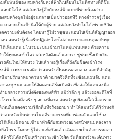
มสัมพันธ์ของ สมหวังกับหงส์ฟ้าก็เปลี่ยนไปในทิศทางที่ดีขึ้น
แอบมีใจให้ แต่สมหวังรู้สึกกับหงส์ฟ้าแบบพี่ชายน้องสาว
มหวังฉุดไม่อยู่จนกลายเป็นข่าวออกทีวี ทางตำรวจรู้เรื่อง
จะกลายเป็นเป้านิ่งให้กับผู้ร้าย แต่สมหวังทำไม่ได้เพราะชีวิต
าจะลดความเด่นดังลง โดยหารู้ไม่ว่าชูชนะแอบไปเซ็นต์สัญญาออก
อน สมหวังรู้เรื่องรีบปฏิเสธโดยไม่สามารถบอกเหตุผลกับทุก
งก็ได้เห็นแดน มโนรมปะปนเข้ามาในหมู่แฟนเพลง ด้วยความ
ให้ทุกคนเข้าใจว่าสมหวังดังแล้วแยกวง ชูชนะซึ่งเบิกเงิน
ันใหม่ให้กับวง ไปแล้ว พอรู้เรื่องก็ถึงกับช็อคเข้าโรง
ับหงส์ฟ้า เพราะเธอคิดว่าสมหวังเป็นคนหลอกลวง และที่สำคัญ
วังหนีมาปรึกษาหมวดวันชาติ หมวดจึงคิดที่จะซ้อนแผนจับ แดน
ของชูชนะ และให้จัดคอนเสิร์ตเปิดตัวเพื่อล่อให้แดนลงมือ
กลางความบึ้งตึงของหงส์ฟ้า แม้ว่าลึก ๆ แล้วเธอจะดีใจที่
รมก็ลงมือจริง ๆ อย่างที่คาด สมหวังถูกยิงแต่ใส่เสื้อเกราะ
ี่เห็นก็แสดงความรู้สึกที่แท้จริงออกมา ทำให้สมหวังได้รู้ว่าหงส์
จริงว่าสมหวังเป็นพยานในคดีฆาตกรรมที่มาซ่อนตัวและใช้วง
ิ่งได้เห็นเฉิดฉายเข้ามาทำดีกับสมหวังอย่างสนิทสนมหลังจาก
ยิ่งโกรธ โดยหารู้ไม่ว่าแท้จริงแล้ว เฉิดฉายเป็นตัวการหลอก
้าจึงได้แต่ซึมเศร้าเพราะเข้าใจผิด วันที่สมหวังจะเดินทาง