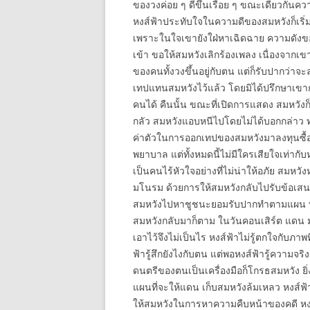
ของวงค่อย ๆ ดีขึ้นเรื่อย ๆ ขณะเดียวกันควา
หงส์ฟ้าประทับใจในความดีของสมหวังก็เริ่ม
เพราะในใจเขายังใฝ่หาเฉิดฉาย ความดังของส
เข้า ขอให้สมหวังเลิกร้องเพลง เนื่องจากเขา
ของคนทั้งวงขึ้นอยู่กับตน แต่ก็รับปากว่
เทปแทนสมหวังไว้แล้ว โดยมิได้ปรึกษาเขาก่
คนได้ คืนนั้น ขณะที่เปิดการแสดง สมหวั
กลัว สมหวังแอบหนีไปโดยไม่ได้บอกกล่าว ทำ
ค่าตัวในการออกเทปของสมหวังมาลงทุนซื้อรถค
พยาบาล แต่ทั้งหมดนี้ไม่มีใครเสียใจเท่าก
เป็นคนไร้หัวใจอย่างที่ไม่น่าให้อภัย สมห
มโนรม ด้วยการให้สมหวังกลับไปรับข้อเสนอ
สมหวังไปหาชูชนะยอมรับปากทำตามแผน ท่าม
สมหวังกลับมาก็ตาม ในวันคอนเสิร์ต แดน มโน
เอาไว้จึงไม่เป็นไร หงส์ฟ้าไม่รู้ตกใจกับภาพท
ฟ้ารู้สึกยังไงกับตน แต่พอหงส์ฟ้ารู้ความ
ดนตรีของตนเป็นเครื่องมือก็โกรธสมหวัง ย
แผนที่จะให้แดน เก็บสมหวังล้มเหลว หงส์ฟ้า
ให้สมหวังในการหาความคืบหน้าของคดี หงส์ฟ