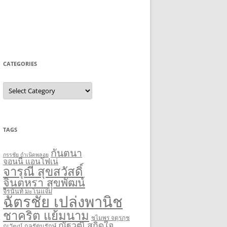
CATEGORIES
Categories
TAGS
กันตนา
กรรชัย กำเนิดพลอย
จอนนี่ แอนโฟเน่
จารุณี สุขสวัสดิ์
จินตหรา สุขพัฒน์
จีรนันท์ มะโนแจ่ม
ฉัตรชัย เปล่งพานิช
ชาคริต แย้มนาม
ชไมพร จตุรภุช
ณัฐวุฒิ สกิดใจ
ณวัฒน์ กุลรัตนรักษ์