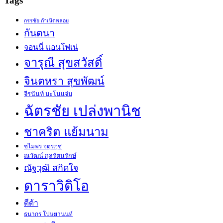
Tags
กรรชัย กำเนิดพลอย
กันตนา
จอนนี่ แอนโฟเน่
จารุณี สุขสวัสดิ์
จินตหรา สุขพัฒน์
จีรนันท์ มะโนแจ่ม
ฉัตรชัย เปล่งพานิช
ชาคริต แย้มนาม
ชไมพร จตุรภุช
ณวัฒน์ กุลรัตนรักษ์
ณัฐวุฒิ สกิดใจ
ดาราวิดิโอ
ดีด้า
ธนากร โปษยานนท์