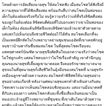
โทษด้วยการอัดเสียงนายสุข ให้สมโชคฟัง เมื่อสมโชคได้ฟังจึงมี
ความสุขมากที่ได้ฟังเสียงพ่อ พร้อมกับสืบว่าสมโชคเป็นพ่อของ
เด็กในท้องต๋อยจริงหรือไม่ จนรู้ความจริงว่าแท้ที่จริงลิขิตคือพ่อ
ของลูกในท้องต๋อย ลิขิตตบตีต๋อยที่ไปบอกแพรว่าเขาเป็นพ่อของ
เด็กในท้อง ต๋อยแค้นลิขิตจึงแทงลิขิตตายแล้วจะฆ่าตัวตายตาม
แต่แพรไปเห็นก่อนจึงช่วยชีวิตต๋อยไว้ได้ทัน สมโชคเลือกที่จะ
เป็นแพทย์ฝึกหัดในโรงพยาบาลย่านชุมชนแออัดที่เขาเคยพักอยู่
จนชาวบ้านพากันชื่นชมสมโชค ในที่สุดสมโชคเรียนจบ
แพทยศาสตร์บัณฑิต นายสุขจึงตัดสินใจบอกความจริงว่าสมโชค
ไม่ใช่ลูกแท้ๆ แต่สมโชคบอกว่าไม่ใช่เรื่องสำคัญ เขาสำนึกบุญ
คุณของนายสุขที่เลี้ยงดูเขามาตลอด จึงคอยรักษาพยาบาลนาย
สุขจนในที่สุดนายสุขก็เสียชีวิตในอุ้งมือของสมโชคที่ นายสุขรัก
เหมือนลูกชายด้วยความสงบ สมโชคทำพิธีศพให้นายสุขอย่าง
สุขอย่างสมเกียรติ หลังงานศพนายสุขแพรทำตัวเหินห่างกับสม
โชคเพราะอยากเห็นสมโชคสอบชิงทุนและ แต่งงานมีอนาคตที่
ดีกับละอองดาว แต่สมโชคกลับละทิ้งชื่อเสียงเงินทองมาเป็น
หมอประจำอยู่ที่โรงพยาบาลที่ชุนชน ที่เขาเติบโตมาด้วยความ
ผูกพัน แล้วสมโชคก็ต้องประหลาดใจเมื่อพบว่าพยาบาลคนแรก