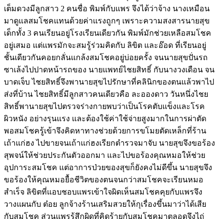
เต็มดวงมีลูกสาว 2 คนชื่อ พิมพ์กับแพร จึงได้ว่าจ้าง นางเหมือน
มาดูแลสมโชคแทนด้วยค่าแรงถูกๆ เพราะความสงสารนายสุข
เด็กทั้ง 3 คนเรียนอยู่โรงเรียนเดียวกัน พิมพ์มักช่วยเหลือสมโชค
อยู่เสมอ แต่แพรมักจะสมรู้ร่วมคิดกับ ลิขิต และอ๊อด ที่เรียนอยู่
ชั้นเดียวกันคอยกลั่นแกล้งสมโชคอยู่บ่อยครั้ง จนนายสุขปั่นรถ
ซาเล้งไปปาดหน้ารถของ นายแพทย์ไชยสิทธิ์ กับนางวงเดือน จน
บาดเจ็บ ไชยสิทธิ์จึงพานายสุขไปรักษาที่คลินิกของตนแล้วพาไป
ส่งที่บ้าน ไชยสิทธิ์มีลูกสาวคนเดียวคือ ละอองดาว วันหนึ่งไชย
สิทธิ์พานายสุขไปตรวจร่างกายพบว่าเป็นโรคตับแข็งและโรค
ผิวหนัง อย่างรุนแรง และต้องใช้ค่าใช้จ่ายสูงมากในการผ่าตัด
พอสมโชครู้เข้าจึงคิดหาทางช่วยด้วยการขโมยตัดเหล็กที่ร้าน
เถ้าแก่ฮง ไปขายจนเถ้าแก่ฮงเรียกตำรวจมาจับ นายสุขจึงขอร้อง
สุพจน์ให้ช่วยประกันตัวออกมา และไปขอร้องคุณหมอให้ช่วย
อุปการะสมโชค แต่อาการป่วยของสุขก็ยังคงไม่ดีขึ้น นายสุขจึง
ขอร้องให้คุณหมอยื้อชีวิตของตนจนกว่าสมโชคจะเรียนหมอ
สำเร็จ ลิขิตที่แอบชอบแพรเข้าใจผิดเห็นสมโชคคุยกับแพรจึง
วางแผนกับ ต๋อย ลูกจ้างร้านเสริมสวยให้กุเรื่องขึ้นมาว่าได้เสีย
กับสมโชค ส่วนแพรรู้สึกผิดที่คิดร้ายกับสมโชคมาตลอดจึงไถ่