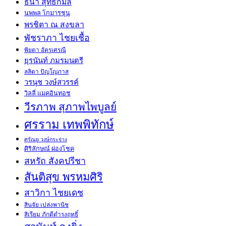
ธนา สุทธิกมล
นพพล โกมารชุน
พรชิตา ณ สงขลา
พัชราภา ไชยเชื้อ
พิยดา อัครเศรณี
ยุรนันท์ ภมรมนตรี
ลลิตา ปัญโญภาส
วรนุช วงษ์สวรรค์
วิลลี่ แมคอินทอช
วีรภาพ สุภาพไพบูลย์
ศรราม เทพพิทักษ์
ศรัณยู วงษ์กระจ่าง
ศิริลักษณ์ ผ่องโชค
สหรัถ สังคปรีชา
สันติสุข พรหมศิริ
สาวิกา ไชยเดช
สินจัย เปล่งพานิช
สิเรียม ภักดีดำรงฤทธิ์