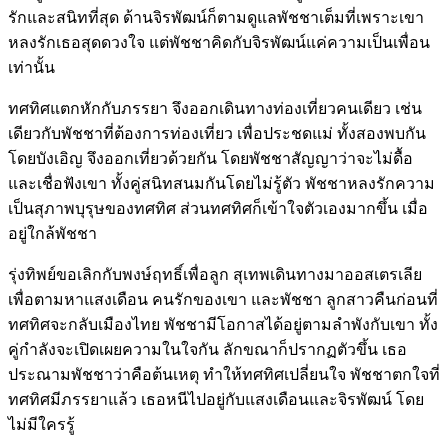
รักและสนิทที่สุด ด้านจิรพัฒน์ก็ตามดูแลพัชชาเต็มที่เพราะเขา
หลงรักเธอสุดดวงใจ แต่พัชชาคิดกับจิรพัฒน์แค่ความเป็นเพื่อน
เท่านั้น
ทศทิศแตกหักกับภรรยา จึงออกเดินทางท่องเที่ยวคนเดียว เช่น
เดียวกับพัชชาที่ต้องการท่องเที่ยว เพื่อประชดแม่ ทั้งสองพบกัน
โดยบังเอิญ จึงออกเที่ยวด้วยกัน โดยพัชชาสัญญาว่าจะไม่ดื้อ
และเชื่อฟังเขา ทั้งคู่สนิทสนมกันโดยไม่รู้ตัว พัชชาหลงรักความ
เป็นสุภาพบุรุษของทศทิศ ส่วนทศทิศก็เข้าใจตัวเองมากขึ้น เมื่อ
อยู่ใกล้พัชชา
รุ่งทิพย์ขอเลิกกับพงษ์ฤทธิ์เพื่อลูก สุเทพเดินทางมาออสเตรเลีย
เพื่อตามหาแสงเดือน คนรักของเขา และพัชชา ลูกสาวคืนก่อนที่
ทศทิศจะกลับเมืองไทย พัชชามีโอกาสได้อยู่ตามลำพังกับเขา ทั้ง
คู่กำลังจะเปิดเผยความในใจกัน ลักขณาก็ปรากฏตัวขึ้น เธอ
ประณามพัชชาว่าคือต้นเหตุ ทำให้ทศทิศเปลี่ยนใจ พัชชาตกใจที่
ทศทิศมีภรรยาแล้ว เธอหนีไปอยู่กับแสงเดือนและจิรพัฒน์ โดย
ไม่มีใครรู้