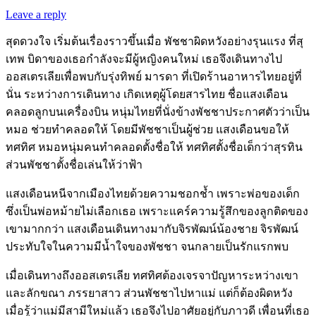
Leave a reply
สุดดวงใจ เริ่มต้นเรื่องราวขึ้นเมื่อ พัชชาผิดหวังอย่างรุนแรง ที่สุ
เทพ บิดาของเธอกำลังจะมีผู้หญิงคนใหม่ เธอจึงเดินทางไป
ออสเตรเลียเพื่อพบกับรุ่งทิพย์ มารดา ที่เปิดร้านอาหารไทยอยู่ที่
นั่น ระหว่างการเดินทาง เกิดเหตุผู้โดยสารไทย ชื่อแสงเดือน
คลอดลูกบนเครื่องบิน หนุ่มไทยที่นั่งข้างพัชชาประกาศตัวว่าเป็น
หมอ ช่วยทำคลอดให้ โดยมีพัชชาเป็นผู้ช่วย แสงเดือนขอให้
ทศทิศ หมอหนุ่มคนทำคลอดตั้งชื่อให้ ทศทิศตั้งชื่อเด็กว่าสุรทิน
ส่วนพัชชาตั้งชื่อเล่นให้ว่าฟ้า
แสงเดือนหนีจากเมืองไทยด้วยความชอกช้ำ เพราะพ่อของเด็ก
ซึ่งเป็นพ่อหม้ายไม่เลือกเธอ เพราะแคร์ความรู้สึกของลูกติดของ
เขามากกว่า แสงเดือนเดินทางมากับจิรพัฒน์น้องชาย จิรพัฒน์
ประทับใจในความมีน้ำใจของพัชชา จนกลายเป็นรักแรกพบ
เมื่อเดินทางถึงออสเตรเลีย ทศทิศต้องเจรจาปัญหาระหว่างเขา
และลักขณา ภรรยาสาว ส่วนพัชชาไปหาแม่ แต่ก็ต้องผิดหวัง
เมื่อรู้ว่าแม่มีสามีใหม่แล้ว เธอจึงไปอาศัยอยู่กับภาวดี เพื่อนที่เธอ