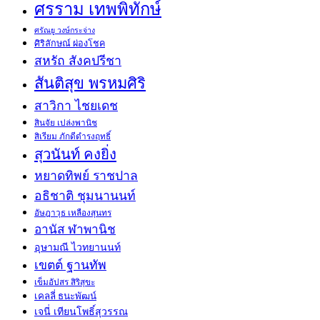
ศรราม เทพพิทักษ์
ศรัณยู วงษ์กระจ่าง
ศิริลักษณ์ ผ่องโชค
สหรัถ สังคปรีชา
สันติสุข พรหมศิริ
สาวิกา ไชยเดช
สินจัย เปล่งพานิช
สิเรียม ภักดีดำรงฤทธิ์
สุวนันท์ คงยิ่ง
หยาดทิพย์ ราชปาล
อธิชาติ ชุมนานนท์
อัษฎาวุธ เหลืองสุนทร
อานัส ฬาพานิช
อุษามณี ไวทยานนท์
เขตต์ ฐานทัพ
เข็มอัปสร สิริสุขะ
เคลลี่ ธนะพัฒน์
เจนี่ เทียนโพธิ์สุวรรณ