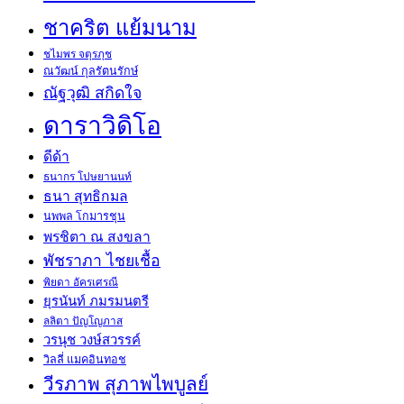
ชาคริต แย้มนาม
ชไมพร จตุรภุช
ณวัฒน์ กุลรัตนรักษ์
ณัฐวุฒิ สกิดใจ
ดาราวิดิโอ
ดีด้า
ธนากร โปษยานนท์
ธนา สุทธิกมล
นพพล โกมารชุน
พรชิตา ณ สงขลา
พัชราภา ไชยเชื้อ
พิยดา อัครเศรณี
ยุรนันท์ ภมรมนตรี
ลลิตา ปัญโญภาส
วรนุช วงษ์สวรรค์
วิลลี่ แมคอินทอช
วีรภาพ สุภาพไพบูลย์