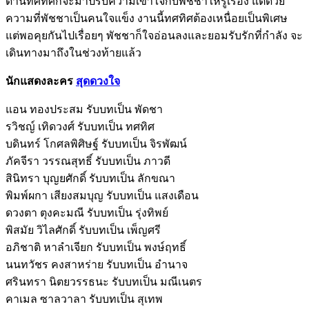
ด้านทศทิศก็จะมาปรับความเข้าใจกับพัชชาให้รู้เรื่อง แต่ด้วย
ความที่พัชชาเป็นคนใจแข็ง งานนี้ทศทิศต้องเหนื่อยเป็นพิเศษ
แต่พอคุยกันไปเรื่อยๆ พัชชาก็ใจอ่อนลงและยอมรับรักที่กำลัง จะ
เดินทางมาถึงในช่วงท้ายแล้ว
นักแสดงละคร
สุดดวงใจ
แอน ทองประสม รับบทเป็น พัดชา
รวิชญ์ เทิดวงศ์ รับบทเป็น ทศทิศ
บดินทร์ โกศลพิศิษฐ์ รับบทเป็น จิรพัฒน์
ภัคจีรา วรรณสุทธิ์ รับบทเป็น ภาวดี
สินิทรา บุญยศักดิ์ รับบทเป็น ลักขณา
พิมพ์ผกา เสียงสมบุญ รับบทเป็น แสงเดือน
ดวงตา ตุงคะมณี รับบทเป็น รุ่งทิพย์
พิสมัย วิไลศักดิ์ รับบทเป็น เพ็ญศรี
อภิชาติ หาลำเจียก รับบทเป็น พงษ์ฤทธิ์
นนทวัชร คงสาหร่าย รับบทเป็น อำนาจ
ศรินทรา นิตยวรรธนะ รับบทเป็น มณีเนตร
คาเมล ซาลวาลา รับบทเป็น สุเทพ