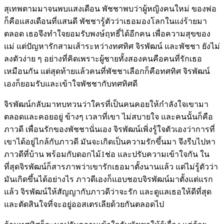
สุเทพตามมาจนพบแสงเดือน พัชชาพบว่าผู้หญิงคนใหม่ ของพ่อ
ก็คือแสงเดือนที่แสนดี พัชชารู้ตัวว่าเธอมองโลกในแง่ร้ายมา
ตลอด เธอจึงทำใจยอมรับพงษ์ฤทธิ์ได้อีกคน เพื่อความสุขของ
แม่ แต่ปัญหารักสามเส้าระหว่างทศทิศ จิรพัฒน์ และพัชชา ยังไม่
ลงตัวง่าย ๆ อย่างที่คิดเพราะผู้ชายทั้งสองคนคือคนที่รักเธอ
เหมือนกัน แต่สุดท้ายแล้วคนที่พัชชาเลือกก็คือทศทิศ จิรพัฒน์
เองก็ยอมรับและเข้าใจพัชชากับทศทิศดี
จิรพัฒน์กลับมาทบทวนว่าใครที่เป็นคนคอยให้กำลังใจเขามา
ตลอดและคอยอยู่ ข้างๆ เวลาที่เขา ไม่สบายใจ และคนนั้นก็คือ
ภาวดี เพื่อนรักของพัชชานั่นเอง จิรพัฒน์เพิ่งรู้ใจตัวเองว่าการที่
เขาได้อยู่ไกล้กับภาวดี มันจะเกิดเป็นความรักขึ้นมา จึงรีบไปหา
ภาวดีที่บ้าน พร้อมกับดอกไม้1ช่อ และปรับความเข้าใจกัน ใน
ที่สุดจิรพัฒน์ก็สารภาพว่าเขารักเธอมาตั้งนานแล้ว แต่ไม่รู้ตัวว่า
มันเกิดขึ้นได้อย่างไร ภาวดีเองก็แอบชอบจิรพัฒน์มาตั้งแต่แรก
แล้ว จิรพัฒน์ให้สัญญากับภาวดีว่าจะรัก และดูแลเธอให้ดีที่สุด
และตัดสินใจที่จะอยู่ออสเตรเลียด้วยกันตลอดไป