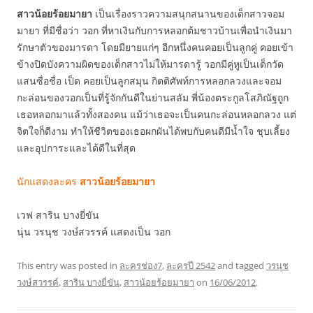
สาวน้อยร้อยมายา
เป็นเรื่องราวความสนุกสนานของเด็กสาวจอม
มายา ที่มีชื่อว่า วอก ที่หาเงินกับการหลอกต้มชาวบ้านเพื่อนำเงินมา
รักษาตัวของมารดา โดยมียายแก่ๆ อีกหนึ่งคนคอยเป็นลูกคู่ คอยเข้า
ข้างปิดบังความผิดของเด็กสาวไม่ให้มารดารู้ วอกมีคู่หูเป็นเด็กวัด
แสนซื่อชื่อ เป็ด คอยเป็นลูกสมุน กิตติศัพท์การหลอกลวงและจอม
กะล่อนของวอกเป็นที่รู้จักกันดีในย่านสลัม พี่น้องตระกูลโสภิณัฐถูก
เธอหลอกมาแล้วทั้งสองคน แม้ว่าเธอจะเป็นคนกะล่อนหลอกลวง แต่
จิตใจก็ดีงาม ทำให้ชีวิตของเธอผกผันได้พบกับคนดีมีน้ำใจ ชุบเลี้ยง
และอุปการะและได้ดีในที่สุด
นักแสดงละคร
สาวน้อยร้อยมายา
เวฟ สาริน บางยี่ขัน
นุ่น วรนุช วงษ์สวรรค์ แสดงเป็น วอก
This entry was posted in
ละครช่อง7
,
ละครปี 2542
and tagged
วรนุช
วงษ์สวรรค์
,
สาริน บางยี่ขัน
,
สาวน้อยร้อยมายา
on
16/06/2012
.