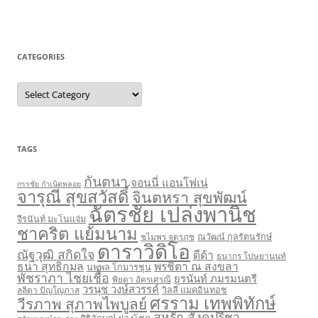
CATEGORIES
Categories
TAGS
กันตนา
จอนนี่ แอนโฟเน่
กรรชัย กำเนิดพลอย
จารุณี สุขสวัสดิ์
จินตหรา สุขพัฒน์
ฉัตรชัย เปล่งพานิช
จีรนันท์ มะโนแจ่ม
ชาคริต แย้มนาม
ชไมพร จตุรภุช
ณวัฒน์ กุลรัตนรักษ์
ดาราวิดิโอ
ณัฐวุฒิ สกิดใจ
ดีด้า
ธนากร โปษยานนท์
ธนา สุทธิกมล
พรชิตา ณ สงขลา
นพพล โกมารชุน
พัชราภา ไชยเชื้อ
ยุรนันท์ ภมรมนตรี
พิยดา อัครเศรณี
วรนุช วงษ์สวรรค์
ลลิตา ปัญโญภาส
วิลลี่ แมคอินทอช
ศรราม เทพพิทักษ์
วีรภาพ สุภาพไพบูลย์
สหรัถ สังคปรีชา