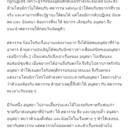
ก็ถูกปฏิเสธ เพราะธุรกิจของอุดมศักดิ์เองก็กำลังจะล้มเหลวและสั่ง
ห้ามโสมมิกาไม่ให้คบกับ ศตวรรษ แต่แนะนำให้คบกับชยากรที่รวย
จริง และสามารถที่จะกู้ฐานะให้ตนได้ แต่โสมมิกากลับปฏิเสธ นันท
พล และ นันทนา ต้องการที่จะให้ ชยากร เลิกยุ่งกับ อนุศยา จึง
แนะนำศตวรรษให้ก่อนวันนัดดูตัว
ศตวรรษ ร้อนใจกับเรื่องงานแต่งงานมาก จึงได้นัดพบอนุศยาที่ร้าน
อาหาร ด้วยความบังเอิญได้พบกับนักข่าวสาวเพื่อนสนิทของอนุศยา
เธอนึกว่าทั้ง 2 เป็นแฟนกันจึงเอาเรื่องของ อนุศยา ไปเขียนลง
คอลัมน์ซุบซิบ เมื่อชยากรได้อ่านถึงกับตกใจ จึงรีบไปสารภาพรักกับ
อนุศยา ทำให้เธอตกใจกับพฤติกรรมของอาตนเอง จึงรีบตกลง
แต่งงานโสมมิกาโทรไปทำสงครามประสาทกับอนุศยา โดยการอ้าง
ว่าตัวเองท้องกับ ศตวรรษ ด้วยสาเหตุนี้จึงทำให้ อนุศยา กับ ศตวรรษ
ทะเลาะกันบ่อย ๆ
มีวันหนึ่ง อนุศยา ไปงานเลี้ยงรุ่นและได้ไปเจอกับชาตรีแฟนเก่า
ชาตรีมาส่งอนุศยาที่บ้านทำ ให้ ศตวรรษ หึง และปลุกปล้ำ อนุศยา
อนุศยา พบว่าตัวเองตั้งท้อง และน้อยใจในเรื่องต่าง ๆ ทำให้เธอขอ
หย่ากับศตวรรษ แต่ศตวรรษไม่ยอมหย่า และทำเรื่องขอย้ายไป