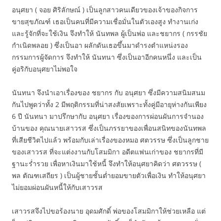
อนุศยา ( จอย ศิริลักษณ์ ) เป็นลูกสาวคนเดียวของเจ้าของกิจการ
ขายสุขภัณฑ์ เธอเป็นคนที่มีความเชื่อมั่นในตัวเองสูง ทำงานเก่ง
และรู้จักที่จะใช้เงิน จึงทำให้ นันทพล ผู้เป็นพ่อ และชยากร ( กรรชัย
กำเนิดพลอย ) ซึ่งเป็นอา ผลักดันเธอขึ้นมาดำรงตำแหน่งรอง
กรรมการผู้จัดการ จึงทำให้ นันทนา ซึ่งเป็นอาอีกคนหนึ่ง และเป็น
คู่อริกับอนุศยาไม่พอใจ
นันทนา จึงนำเอาเรื่องของ ชยากร กับ อนุศยา ซึ่งมีความสนิมสนม
กันไปพูดว่าทั้ง 2 มีพฤติกรรมที่น่าสงสัยเพราะทั้งคู่มีอายุห่างกันเพียง
6 ปี นันทนา มาปรึกษากับ อนุศยา เรื่องของการผ่อนผันการจำนอง
บ้านของ คุณนายเสาวรส ซึ่งเป็นภรรยาของเพื่อนสนิทของนันทพล
ที่เสียชีวิตไปแล้ว พร้อมกับเล่าเรื่องของหมอ ศตวรรษ ซึ่งเป็นลูกชาย
ของเสาวรส ที่จะแต่งงานกับโสมมิกา อดีตแฟนเก่าของ ชยากรที่มี
ฐานะร่ำรวย เพื่อหาเงินมาใช้หนี้ จึงทำให้อนุศยาคิดว่า ศตวรรษ (
พล ตัณฑเสถียร ) เป็นผู้ชายชั้นต่ำยอมขายตัวเพื่อเงิน ทำให้อนุศยา
ไม่ยอมผ่อนผันหนี้ให้กับเสาวรส
เสาวรสจึงไปขอร้องนาย อุดมศักดิ์ พ่อของโสมมิกาให้ช่วยเหลือ แต่