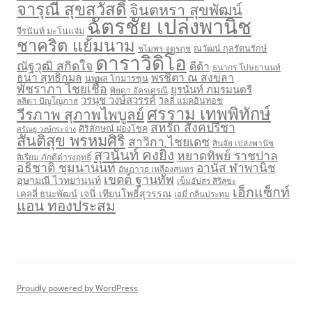
จารุณี สุขสวัสดิ์
จินตหรา สุขพัฒน์
ฉัตรชัย เปล่งพานิช
จีรนันท์ มะโนแจ่ม
ชาคริต แย้มนาม
ชไมพร จตุรภุช
ณวัฒน์ กุลรัตนรักษ์
ดาราวิดิโอ
ณัฐวุฒิ สกิดใจ
ดีด้า
ธนากร โปษยานนท์
ธนา สุทธิกมล
พรชิตา ณ สงขลา
นพพล โกมารชุน
พัชราภา ไชยเชื้อ
ยุรนันท์ ภมรมนตรี
พิยดา อัครเศรณี
วรนุช วงษ์สวรรค์
ลลิตา ปัญโญภาส
วิลลี่ แมคอินทอช
ศรราม เทพพิทักษ์
วีรภาพ สุภาพไพบูลย์
สหรัถ สังคปรีชา
ศิริลักษณ์ ผ่องโชค
ศรัณยู วงษ์กระจ่าง
สันติสุข พรหมศิริ
สาวิกา ไชยเดช
สินจัย เปล่งพานิช
สุวนันท์ คงยิ่ง
หยาดทิพย์ ราชปาล
สิเรียม ภักดีดำรงฤทธิ์
อธิชาติ ชุมนานนท์
อานัส ฬาพานิช
อัษฎาวุธ เหลืองสุนทร
เขตต์ ฐานทัพ
อุษามณี ไวทยานนท์
เข็มอัปสร สิริสุขะ
เอ็กแซ็กท์
เจนี่ เทียนโพธิ์สุวรรณ
เคลลี่ ธนะพัฒน์
เอมี่ กลิ่นประทุม
แอน ทองประสม
Proudly powered by WordPress