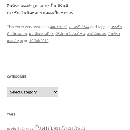
อินทิรา แดงจำรูญ แสดงเป็น มิรันตี
กรรชัย กำเนิดพลอย แสดงเป็น ชยากร
This entry was posted in
ละครช่อง3
,
ละครปี 2544
and tagged
กรรชัย
กำเนิดพลอย
,
พล ตัณฑเสถียร
,
ศิริลักษณ์ ผ่องโชค
,
สามีเงินผ่อน
,
อินทิรา
แดงจำรูญ
on
10/06/2012
.
CATEGORIES
C
a
t
e
g
o
r
TAGS
i
e
s
กันตนา
จอนนี่ แอนโฟเน่
กรรชัย กำเนิดพลอย