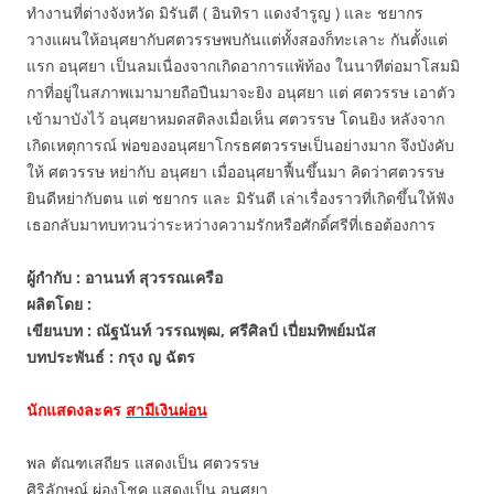
ทำงานที่ต่างจังหวัด มิรันตี ( อินทิรา แดงจำรูญ ) และ ชยากร
วางแผนให้อนุศยากับศตวรรษพบกันแต่ทั้งสองก็ทะเลาะ กันตั้งแต่
แรก อนุศยา เป็นลมเนื่องจากเกิดอาการแพ้ท้อง ในนาทีต่อมาโสมมิ
กาที่อยู่ในสภาพเมามายถือปืนมาจะยิง อนุศยา แต่ ศตวรรษ เอาตัว
เข้ามาบังไว้ อนุศยาหมดสติลงเมื่อเห็น ศตวรรษ โดนยิง หลังจาก
เกิดเหตุการณ์ พ่อของอนุศยาโกรธศตวรรษเป็นอย่างมาก จึงบังคับ
ให้ ศตวรรษ หย่ากับ อนุศยา เมื่ออนุศยาฟื้นขึ้นมา คิดว่าศตวรรษ
ยินดีหย่ากับตน แต่ ชยากร และ มิรันตี เล่าเรื่องราวที่เกิดขึ้นให้ฟัง
เธอกลับมาทบทวนว่าระหว่างความรักหรือศักดิ์ศรีที่เธอต้องการ
ผู้กำกับ : อานนท์ สุวรรณเครือ
ผลิตโดย :
เขียนบท : ณัฐนันท์ วรรณพุฒ, ศรีศิลป์ เปี่ยมทิพย์มนัส
บทประพันธ์ : กรุง ญ ฉัตร
นักแสดงละคร
สามีเงินผ่อน
พล ตัณฑเสถียร แสดงเป็น ศตวรรษ
ศิริลักษณ์ ผ่องโชค แสดงเป็น อนุศยา