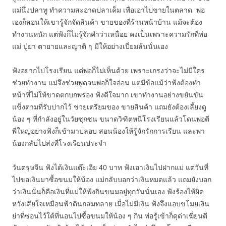
แม่นึ่งปลาทู ทำความสะอาดปลาเค็ม เพื่อเอาไปขายในตลาด พ่อ
เองก็สอนให้เขารู้จักจัดสินค้า ขายของที่ร้านหน้าบ้าน แม้จะต้อง
ทำงานหนัก แต่ฟ้งก็ไม่รู้จักคำว่าเหนื่อย คงเป็นเพราะความรักที่พ่อ
แม่ ปู่ย่า ตายายและญาติ ๆ มีให้อย่างเปี่ยมล้นนั่นเอง
ฟ้งอยากไปโรงเรียน แต่พ่อก็ไม่เห็นด้วย เพราะเกรงว่าจะไม่มีใคร
ช่วยทำงาน แม่จึงช่วยพูดจนพ่อก็ใจอ่อน แต่มีข้อแม้ว่าฟ้งต้องทำ
หน้าที่ไม่ให้ขาดตกบกพร่อง ฟ้งดีใจมาก เขาทำงานอย่างขยันขัน
แข็งตามที่รับปากไว้ ช่วยเตรียมของ ขายสินค้า แถมยังต้องเลี้ยงดู
น้อง ๆ ที่กำลังอยู่ในวัยซุกซน ขนาดวิฑิตหนีโรงเรียนแล้วโดนพ่อตี
พี่ใหญ่อย่างฟ้งก็เข้ามาปลอบ สอนน้องให้รู้จักรักการเรียน และพา
น้องกลับไปส่งที่โรงเรียนประจำ
วันตรุษจีน ฟ้งได้เงินแต๊ะเอีย 40 บาท ฟ้งเอาเงินไปฝากแม่ แต่วันที่
ไปขอเงินมาซื้อขนมให้น้อง แม่กลับบอกว่าเงินหมดแล้ว แถมยังบอก
ว่าเงินนั่นก็คือเงินที่แม่ให้ฟ้งกินขนมอยู่ทุกวันนั่นเอง ฟ้งร้องไห้ผิด
หวังเสียใจเหมือนฟ้าดินถล่มทลาย เมื่อไม่มีเงิน ฟ้งจึงแอบขโมยเงิน
ย่าที่ซ่อนไว้ใต้ที่นอนไปซื้อขนมให้น้อง ๆ กิน พ่อรู้เข้าก็ดุด่าเฆี่ยนตี