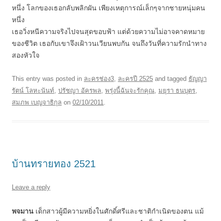
หนึ่ง โลกของเธอกลับพลิกผัน เพียงเหตุการณ์เล็กๆจากชายหนุ่มคน
หนึ่ง
เธอวิ่งหนีความจริงไปจนสุดขอบฟ้า แต่ด้วยความไม่อาจคาดหมาย
ของชีวิต เธอกับเขาจึงเฝ้าวนเวียนพบกัน จนถึงวันที่ความรักนำทาง
สองหัวใจ
This entry was posted in
ละครช่อง3
,
ละครปี 2525
and tagged
ธัญญา
รัตน์ โลหะนันท์
,
ปรัชญา อัครพล
,
พรุ่งนี้ฉันจะรักคุณ
,
มยุรา ธนบุตร
,
สมภพ เบญจาธิกุล
on
02/10/2011
.
บ้านทรายทอง 2521
Leave a reply
พจมาน
เด็กสาวผู้มีความหยิ่งในศักดิ์ศรีและชาติกำเนิดของตน แม้