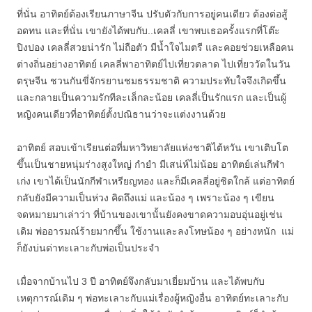
ที่นั่น อาทิตย์ต้องเรียนภาษาจีน ปรับตัวกับการอยู่คนเดียว ต้องต่อสู้
อดทน และที่นั่น เขายังได้พบกับ..เคลลี่ เขาพบเธอครั้งแรกที่โต๊ะ
ปิงปอง เคลลี่สวยน่ารัก ไม่ถือตัว มีน้ำใจไมตรี และคอยช่วยเหลือคน
ต่างถิ่นอย่างอาทิตย์ เคลลี่พาอาทิตย์ไปเที่ยวตลาด ไปเที่ยววัดในวัน
ตรุษจีน ชวนกันขี่จักรยานชมธรรมชาติ ความประทับใจจึงเกิดขึ้น
และกลายเป็นความรักทีละเล็กละน้อย เคลลี่เป็นรักแรก และเป็นผู้
หญิงคนเดียวที่อาทิตย์ตั้งปณิธานว่าจะแต่งงานด้วย
อาทิตย์ สอบเข้าเรียนต่อที่มหาวิทยาลัยแห่งชาติไต้หวัน เขาเติบโต
ขึ้นเป็นชายหนุ่มร่างสูงใหญ่ กำยำ มีเสน่ห์ไม่น้อย อาทิตย์เล่นกีฬา
เก่ง เขาได้เป็นนักกีฬาเหรียญทอง และก็มีเคลลี่อยู่ชิดใกล้ แต่อาทิตย์
กลับยังมีความเป็นห่วง คิดถึงแม่ และน้อง ๆ เพราะน้อง ๆ เขียน
จดหมายมาเล่าว่า ที่บ้านของเขานั้นยังคงขาดความอบอุ่นอยู่เช่น
เดิม พ่ออารมณ์ร้ายมากขึ้น ใช้งานและลงโทษน้อง ๆ อย่างหนัก แม่
ก็ยังบ่นด่าทะเลาะกับพ่อเป็นประจำ
เมื่อจากบ้านไป 3 ปี อาทิตย์จึงกลับมาเยี่ยมบ้าน และได้พบกับ
เหตุการณ์เดิม ๆ พ่อทะเลาะกับแม่เรื่องผู้หญิงอื่น อาทิตย์ทะเลาะกับ