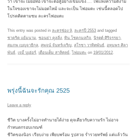
ว่า เขาจะไม่ย่อท้อ เขาจะต่อสู้อย่างเข้มแข็ง…. ไฟแห่งความดีงาม
ในใจของเขาจะไม่มอดไหม้ และจะเป็น ไฟอมตะ เช่นนี้ตลอดไป
โปรดติดตามชม ละครไฟอมตะ
This entry was posted in
ละครช่อง 9
,
ละครปี 2553
and tagged
ชาคริต แย้มนาม
,
ซอนย่า คูลลิ่ง
,
ทิน โชคกมลกิจ
,
นิรุตต์ ศิริจรรยา
,
สมภพ เบญจาธิกุล
,
สุพจน์ จันทร์เจริญ
,
สโรชา วาทิตพันธ์
,
อุทุมพร ศิลา
พันธุ์
,
เจมี่ บูเฮ่อร์
,
เดือนเต็ม สาลิตุลย์
,
ไฟอมตะ
on
19/01/2012
.
พรุ่งนี้ฉันจะรักคุณ 2525
Leave a reply
ชีวิต บางครั้งไม่อาจทำนายได้ง่าย ดุจเดียวกับความรัก ไม่อาจ
กำหนดกรอบเกณฑ์
ชีวิตของนิอร เรียบง่าย เพียบพร้อม รูปสวย ร่ำรวยทรัพย์ แต่แล้ววัน