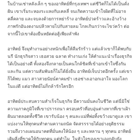
ในบ้านเช่าหลังเล็ก ๆ ของอาทิตย์ที่กรุงเทพฯ แต่ชีวิตก็ไม่ได้เป็นดั่ง
ฝัน เขาเริ่มระหองระแหงกับเคลลี่ จนเกิดความเข้าใจผิดที่ไม่อาจ
คลี่คลาย และจบลงด้วยการหย่าร้าง อาทิตย์ปวดร้าวและอ้างว้าง
ภาพรักอันงดงามปลิวหายไปกับสายลม ไกลเกินกว่าจะไขว่คว้า ต่อ
จากนี้ไปเขาต้องยืนหยัดต่อสู้เพียงลำพัง
อาทิตย์ จึงมุทำงานอย่างหนักเพื่อให้ลืมรักร้าว แต่แล้วเขาก็ได้พบกับ
นรี นักธุรกิจสาว เธอสวย ฉลาด ทำงานเก่ง ให้คำแนะนำเรื่องธุรกิจ
ได้เป็นอย่างดี ทั้งสองจึงกลายเป็นคนใกล้ชิดที่เข้าอกเข้าใจซึ่งกัน
และกัน แต่ความสัมพันธก็ไม่ได้ยั่งยืน อาทิตย์เจ็บปวดอีกครั้ง แต่เขา
ก็ได้พบ แมว สาวสวยนัยน์ตาคมขำ เธอช่างเอาอกเอาใจ มองโลก
ในแง่ดี แต่อาทิตย์ไม่ก็กล้ารักใครอีก
อาทิตย์ประสบความสำเร็จในธุรกิจ มีความมั่นคงในชีวิต แต่นี่มิใช่
ความภาคภูมิใจที่เขาปรารถนา ครอบครัวที่อบอุ่นต่างหากที่เขาเฝ้า
ฝันมาตลอดทั้งชีวิต เขารับน้อง ๆ คนละแม่ที่พ่อทิ้งขว้างมาดูแล เขา
แบ่งงานให้ทุกคนทำตามความถนัด จัดสรรรายได้อย่างยุติธรรม
รวมถึงวางแผนอนาคตที่มั่นคงให้น้อง ๆ และหลาน ๆ ทุกคน อาทิตย์
เติมสิ่งที่ขาดให้กับทุกคน แต่ทำไม..ในหัวใจของเขาเองกลับยัง