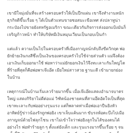
เขามีใจมุ่งมั่นที่จะสร้างครอบครัวให้เป็นปึกแผ่น เขาจึงทำงานหนัก
ธุรกิจดีขึ้นเรื่อย ๆ ได้เป็นตัวแทนขายซอสมะเขือเทศ ส่งปลาทูน่า
กระป๋องไปขายยังสหรัฐอเมริกา ขณะเดียวกันกิจการส่งออกแป้งมันก็
เจริญก้าวหน้า ทำให้บริษัทมีเงินหมุนเวียนเป็นกอบเป็นกำ
แต่แล้ว ความเป็นไปในครอบครัวที่เมืองกาญจน์กลับถึงขีดวิกฤต พ่อ
ยักย้ายเงินกงสีซึ่งเป็นเงินของครอบครัวไปใช้จ่ายส่วนตัว แม่จึงต้อง
เอาเงินเก็บออกมาใช้ พ่อหาว่าแม่ยักยอกเงินไว้จึงทะเลาะกันใหญ่โต
ที่ร้ายที่สุดก็คือพ่อพาเจ๊แอ๊ด เมียใหม่สาวสวย ฐานะดี เข้ามายกย่อง
ในบ้าน
เหตุการณ์ในบ้านเริ่มเลวร้ายมากขึ้น เมื่อเจ๊แอ๊ดแสดงอำนาจบาตร
ใหญ่ แสดงกิริยาไม่ดีต่อแม่ วิฑิตน้องชายคนที่สามอึดอัดใจเป็นที่สุด
เขาทะเลาะกับพ่ออย่างรุนแรง แต่ก็พลาดท่าเมื่อพ่อเอาปืนยิงหัว
อาทิตย์รู้ข่าวน้องรักถูกพ่อยิง เขาเจ็บแค้นมาก ขับรถห้อตะบึงไปเมือ
งกาญจน์ด้วยไฟลุกโชน เขาไม่เข้าใจว่าพ่อยิงลูกในไส้ของตนได้
อย่างไร พ่อทำร้ายลูก ๆ ตั้งแต่ยังเด็ก และรุนแรงมากขึ้นเรื่อย ๆ จน