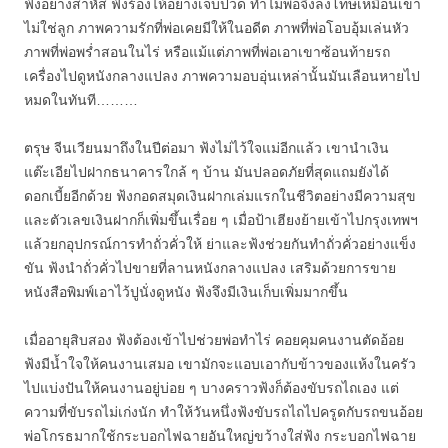
ฟ้งอย่างสาหัส ฟ้งร้องไห้อย่างเจ็บปวด ทำไมพ่อจึงลงโทษเหมือนเขา
ไม่ใช่ลูก ภาพความรักที่พ่อเคยมีให้ในอดีต ภาพที่พ่อโอบอุ้มเล่นหัว
ภาพที่พ่อพร่ำสอนในไร่ หรือแม้แต่ภาพที่พ่อเอาเขาซ้อนท้ายรถ
เครื่องไปดูหนังกลางแปลง ภาพความอบอุ่นเหล่านั้นมันเลือนหายไป
หมดในทันที………
ตรุษ จีนเวียนมาถึงในปีต่อมา ฟ้งไม่ไว้ใจแม่อีกแล้ว เขานำเงิน
แต๊ะเอียไปฝากธนาคารใกล้ ๆ บ้าน มันปลอดภัยที่สุดแถมยังได้
ดอกเบี้ยอีกด้วย ฟ้งกอดสมุดเงินฝากเล่มแรกในชีวิตอย่างมีความสุข
และตัวเลขเงินฝากก็เพิ่มขึ้นเรื่อย ๆ เมื่อป้าเฮียงย้ายเข้าไปกรุงเทพฯ
แล้วยกอุปกรณ์การทำถั่วคั่วให้ ย่าและฟ้งช่วยกันทำถั่วคั่วอย่างแข็ง
ขัน ฟ้งนำถั่วคั่วไปขายที่ลานหนังกลางแปลง เสริมด้วยการขาย
หนังสือพิมพ์เอาไว้ปูนั่งดูหนัง ฟ้งจึงมีเงินเก็บเพิ่มมากขึ้น
เมื่ออายุสิบสอง ฟ้งต้องเข้าไปช่วยพ่อทำไร่ คอยคุมคนงานตัดอ้อย
ฟ้งมีน้ำใจให้คนงานเสมอ เขามักจะแอบเอากับข้าวของแห้งในครัว
ไปแบ่งปันให้คนงานอยู่บ่อย ๆ บางคราวฟ้งก็ต้องขับรถไถเอง แต่
ความที่ขับรถไม่เก่งนัก ทำให้วันหนึ่งฟ้งขับรถไถไปครูดกับรถขนอ้อย
พ่อโกรธมากใช้กระบอกไฟฉายอันใหญ่ขว้างใส่ฟ้ง กระบอกไฟฉาย