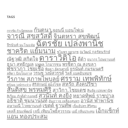
TAGS
กันตนา
จอนนี่ แอนโฟเน่
กรรชัย กำเนิดพลอย
จารุณี สุขสวัสดิ์
จินตหรา สุขพัฒน์
ฉัตรชัย เปล่งพานิช
จีรนันท์ มะโนแจ่ม
ชาคริต แย้มนาม
ชไมพร จตุรภุช
ณวัฒน์ กุลรัตนรักษ์
ดาราวิดิโอ
ณัฐวุฒิ สกิดใจ
ดีด้า
ธนากร โปษยานนท์
ธนา สุทธิกมล
พรชิตา ณ สงขลา
นพพล โกมารชุน
พัชราภา ไชยเชื้อ
ยุรนันท์ ภมรมนตรี
พิยดา อัครเศรณี
วรนุช วงษ์สวรรค์
ลลิตา ปัญโญภาส
วิลลี่ แมคอินทอช
ศรราม เทพพิทักษ์
วีรภาพ สุภาพไพบูลย์
สหรัถ สังคปรีชา
ศิริลักษณ์ ผ่องโชค
ศรัณยู วงษ์กระจ่าง
สันติสุข พรหมศิริ
สาวิกา ไชยเดช
สินจัย เปล่งพานิช
สุวนันท์ คงยิ่ง
หยาดทิพย์ ราชปาล
สิเรียม ภักดีดำรงฤทธิ์
อธิชาติ ชุมนานนท์
อานัส ฬาพานิช
อัษฎาวุธ เหลืองสุนทร
เขตต์ ฐานทัพ
อุษามณี ไวทยานนท์
เข็มอัปสร สิริสุขะ
เอ็กแซ็กท์
เจนี่ เทียนโพธิ์สุวรรณ
เคลลี่ ธนะพัฒน์
เอมี่ กลิ่นประทุม
แอน ทองประสม