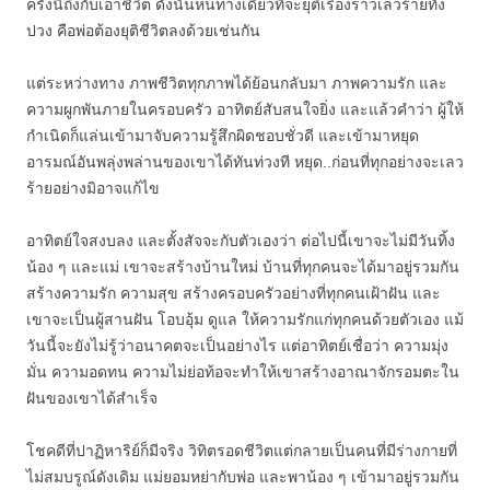
ครั้งนี้ถึงกับเอาชีวิต ดังนั้นหนทางเดียวที่จะยุติเรื่องราวเลวร้ายทั้ง
ปวง คือพ่อต้องยุติชีวิตลงด้วยเช่นกัน
แต่ระหว่างทาง ภาพชีวิตทุกภาพได้ย้อนกลับมา ภาพความรัก และ
ความผูกพันภายในครอบครัว อาทิตย์สับสนใจยิ่ง และแล้วคำว่า ผู้ให้
กำเนิดก็แล่นเข้ามาจับความรู้สึกผิดชอบชั่วดี และเข้ามาหยุด
อารมณ์อันพลุ่งพล่านของเขาได้ทันท่วงที หยุด..ก่อนที่ทุกอย่างจะเลว
ร้ายอย่างมิอาจแก้ไข
อาทิตย์ใจสงบลง และตั้งสัจจะกับตัวเองว่า ต่อไปนี้เขาจะไม่มีวันทิ้ง
น้อง ๆ และแม่ เขาจะสร้างบ้านใหม่ บ้านที่ทุกคนจะได้มาอยู่รวมกัน
สร้างความรัก ความสุข สร้างครอบครัวอย่างที่ทุกคนเฝ้าฝัน และ
เขาจะเป็นผู้สานฝัน โอบอุ้ม ดูแล ให้ความรักแก่ทุกคนด้วยตัวเอง แม้
วันนี้จะยังไม่รู้ว่าอนาคตจะเป็นอย่างไร แต่อาทิตย์เชื่อว่า ความมุ่ง
มั่น ความอดทน ความไม่ย่อท้อจะทำให้เขาสร้างอาณาจักรอมตะใน
ฝันของเขาได้สำเร็จ
โชคดีที่ปาฏิหาริย์ก็มีจริง วิทิตรอดชีวิตแต่กลายเป็นคนที่มีร่างกายที่
ไม่สมบรูณ์ดังเดิม แม่ยอมหย่ากับพ่อ และพาน้อง ๆ เข้ามาอยู่รวมกัน