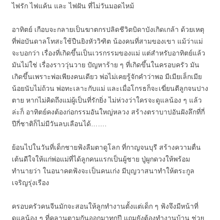
ไฟรัก ไฟแค้น และ ไฟฝัน ที่ไม่วันมอดไหม้
อาทิตย์ เกือบจะกลายเป็นฆาตกรปลิดชีวิตบิดาบังเกิดเกล้า ด้วยเหตุ
ที่พ่อบันดาลโทสะใช้ปืนยิงหัววิฑิต น้องคนที่สามของเขา แม้ว่าแม่
จะบอกว่า เรื่องที่เกิดขึ้นเป็นเวรกรรมของแม่ แต่สำหรับอาทิตย์แล้ว
มันไม่ใช่ เรื่องราววุ่นวาย ปัญหาร้าย ๆ ที่เกิดขึ้นในครอบครัว มัน
เกิดขึ้นเพราะพ่อเพียงคนเดียว พ่อไม่เคยรู้จักคำว่าพอ มีเมียเล็กเมีย
น้อยนับไม่ถ้วน พ่อทะเลาะกับแม่ และเมื่อโกรธก็จะเฆี่ยนตีลูกจนปาง
ตาย หากไม่คิดถึงแม่ผู้เป็นที่รักยิ่ง ไม่ห่วงว่าใครจะดูแลน้อง ๆ แล้ว
ล่ะก็ อาทิตย์คงต้องก่อกรรมอันใหญ่หลวง สร้างตราบาปอันฝังลึกที่กี่
ปีกี่ชาติก็ไม่มีวันลบเลือนได้…….
ย้อนไปในวันที่เด็กชายฟ้งลืมตาดูโลก ที่กาญจนบุรี สร้างความตื่น
เต้นดีใจให้แก่พ่อแม่ที่ได้ลูกคนแรกเป็นผู้ชาย ปู่ผูกดวงให้พร้อม
ทำนายว่า ในอนาคตฟ้งจะเป็นคนเก่ง มีบุญวาสนาทำให้ตระกูล
เจริญรุ่งเรือง
ครอบครัวคนจีนมักจะสอนให้ลูกทำงานตั้งแต่เด็ก ๆ ฟ้งจึงมีหน้าที่
ดูแลน้อง ๆ ที่คลานตามกันออกมาทุกปี แถมยังต้องทำงานบ้าน ช่วย