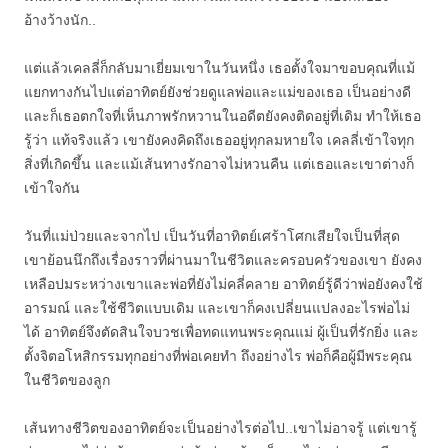
อ้างว้างนัก..
แต่แล้วเคลลี่ก็กลับมาเยี่ยมเขาในวันหนึ่ง เธอตั้งใจมาขอบคุณที่แม้
แยกทางกันไปแต่อาทิตย์ยังช่วยดูแลพ่อและแม่ของเธอ เป็นอย่างดี
และก็เธอตกใจที่เห็นภาพรักหวานในอดีตยังคงติดอยู่ที่เดิม ทำให้เธอ
รู้ว่า แท้จริงแล้ว เขายังคงคิดถึงเธออยู่ทุกลมหายใจ เคลลี่เข้าใจทุก
สิ่งที่เกิดขึ้น และแม้เส้นทางรักอาจไม่หวนคืน แต่เธอและเขาต่างก็
เข้าใจกัน
วันที่แม่ป่วยและจากไป เป็นวันที่อาทิตย์เศร้าโศกเสียใจเป็นที่สุด
เขาย้อนนึกถึงเรื่องราวที่ผ่านมาในชีวิตและครอบครัวของเขา ยังคง
เหลือปมระหว่างเขาและพ่อที่ยังไม่คลี่คลาย อาทิตย์รู้ดีว่าพ่อยังคงใช้
อารมณ์ และใช้ชีวิตแบบเดิม และเขาก็คงเปลี่ยนแปลงอะไรพ่อไม่
ได้ อาทิตย์จึงตัดสินใจบวชเพื่อทดแทนพระคุณแม่ ผู้เป็นที่รักยิ่ง และ
ตั้งจิตอโหสิกรรมทุกอย่างที่พ่อเคยทำ ถึงอย่างไร พ่อก็คือผู้มีพระคุณ
ในชีวิตของลูก
เส้นทางชีวิตของอาทิตย์จะเป็นอย่างไรต่อไป..เขาไม่อาจรู้ แต่เขารู้