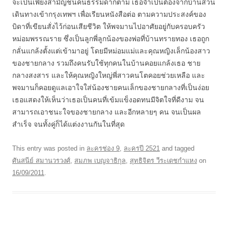
จะเป็นเพียงสามัญชนคนธรรมดาก็ตาม เธอจำเป็นต้องจากบ้านสวน
เดินทางเข้ากรุงเทพฯ เพื่อเรียนหนังสือต่อ ตามความประสงค์ของ
บิดาที่เขียนสั่งไว้ก่อนเสียชีวิต ให้พจมานไปอาศัยอยู่กับครอบครัว
หม่อมพรรณราย ซึ่งเป็นลูกพี่ลูกน้องของพ่อที่บ้านทรายทอง เธอถูก
กลั่นแกล้งตั้งแต่เข้ามาอยู่ โดยมีหม่อมแม่และคุณหญิงเล็กน้องสาว
ของชายกลาง รวมถึงคนรับใช้ทุกคนในบ้านคอยแกล้งเธอ ชาย
กลางสงสาร และให้คุณหญิงใหญ่พี่สาวคนโตคอยช่วยเหลือ และ
พจมานก็คอยดูแลเอาใจใส่น้องชายคนเล็กของชายกลางที่เป็นง่อย
เธอแสดงให้เห็นว่าเธอเป็นคนที่เข้มแข็งอดทนมีจิตใจที่ดีงาม จน
สามารถเอาชนะใจของชายกลาง และอีกหลายๆ คน จนเป็นผล
สำเร็จ จนทั้งคู่ก็ได้แต่งงานกันในที่สุด
This entry was posted in
ละครช่อง 9
,
ละครปี 2521
and tagged
ศันสนีย์ สมานวรวงศ์
,
สมภพ เบญจาธิกุล
,
สุทธิจิตร วีระเดชกำแหง
on
16/09/2011
.