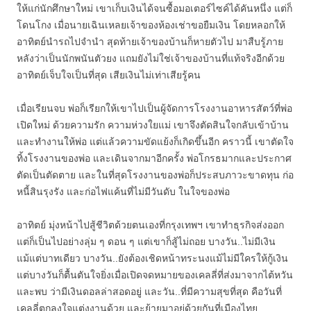
ให้แก่นักศึกษาใหม่ เขาเก็บเงินได้จนซื้อมอเตอร์ไซค์ได้คันหนึ่ง แต่ก็
โดนโกง เมื่อนายเฉินเหลยเจ้าของห้องเช่าขอยืมเงิน โดยหลอกให้
อาทิตย์นำรถไปจำนำ สุดท้ายเจ้าของบ้านก็หายตัวไป มาสืบรู้ภาย
หลังว่าเป็นนักพนันตัวยง แถมยังไม่ใช่เจ้าของบ้านที่แท้จริงอีกด้วย
อาทิตย์เจ็บใจเป็นที่สุด เสียเงินไม่เท่าเสียรู้คน
เมื่อเรียนจบ พ่อก็เรียกให้เขาไปเป็นผู้จัดการโรงงานอาหารสัตว์ที่พ่อ
เปิดใหม่ ด้วยความรัก ความห่วงใยแม่ เขาจึงตัดสินใจกลับเข้าบ้าน
และทำงานให้พ่อ แต่แล้วความขัดแย้งก็เกิดขึ้นอีก คราวนี้ เขาตัดใจ
ทิ้งโรงงานของพ่อ และเดินจากมาอีกครั้ง พ่อโกรธมากและประกาศ
ตัดเป็นตัดตาย และในที่สุดโรงงานของพ่อก็ประสบภาวะขาดทุน ก่อ
หนี้สินรุงรัง และก่อไฟแค้นที่ไม่มีวันดับ ในใจของพ่อ
อาทิตย์ มุ่งหน้าไปสู้ชีวิตด้วยตนเองที่กรุงเทพฯ เขาทำธุรกิจส่งออก
แต่ก็เป็นไปอย่างลุ่ม ๆ ดอน ๆ แต่เขาก็สู้ไม่ถอย บางวัน..ไม่มีเงิน
แม้แต่บาทเดียว บางวัน..ยังต้องเชิดหน้าทระนงแม้ไม่มีใครให้กู้เงิน
แต่บางวันก็ตื้นตันใจยิ่งเมื่อเปิดจดหมายของเคลลี่ที่ส่งมาจากไต้หวัน
และพบ ว่ามีเงินดอลล่าสอดอยู่ และวัน..ที่มีความสุขที่สุด คือวันที่
เคลลี่ตกลงใจแต่งงานด้วย และย้ายมาอยู่ด้วยกันที่เมืองไทย