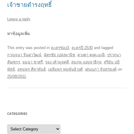
เจ้าชายดำรงฤทธิ์
Leave a reply
หาข้อมูลเพิ่ม
This entry was posted in
ละครช่อง3
,
ละครปี 2530
and tagged
กาญจนา จินดาวัฒน์
,
ฉัตรชัย เปล่งพานิช
,
ดวงตา ตุงคะมณี
,
ปราถนา
สัฌชุกร
,
ยมนา ชาตรี
,
รอง เค้ามูลคดี
,
สมภพ เบญจาธิกุล
,
สุริยัน ปฎิ
พัทธ์
,
อุทุมพร ศิลาพันธ์
,
เฉลิมพร พุ่มพันธ์วงศ์
,
เด่นนภา จันทรยงค์
on
25/08/2011
.
CATEGORIES
Categories