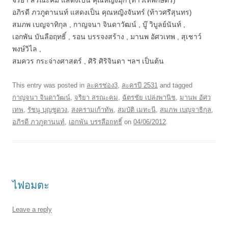
จริยา สรณะคม แสดงเป็น คุณหญิงมุก (ท้าวเทพกษัตรี)
อภิรดี ภวภูตานนท์ แสดงเป็น คุณหญิงจันทร์ (ท้าวศรีสุนทร)
สมภพ เบญจาทิกุล , กาญจนา จินดาวัฒน์ , บู๊ วิบูลย์นันท์ ,
เอกพัน บันลือฤทธิ์ , รอน บรรจงสร้าง , มานพ อัศวเทพ , สุเชาว์
พงษ์วิไล ,
สมควร กระจ่างศาสตร์ , ศิริ ศิริจินดา ฯลฯ เป็นต้น
This entry was posted in
ละครช่อง3
,
ละครปี 2531
and tagged
กาญจนา จินดาวัฒน์
,
จริยา สรณะคม
,
ฉัตรชัย เปล่งพานิช
,
มานพ อัศว
เทพ
,
รัชนู บุญชูดวง
,
สงครามเก้าทัพ
,
สมบัติ เมทะนี
,
สมภพ เบญจาธิกุล
,
อภิรดี ภวภูตานนท์
,
เอกพัน บรรลือฤทธิ์
on
04/06/2012
.
ไฟอมตะ
Leave a reply