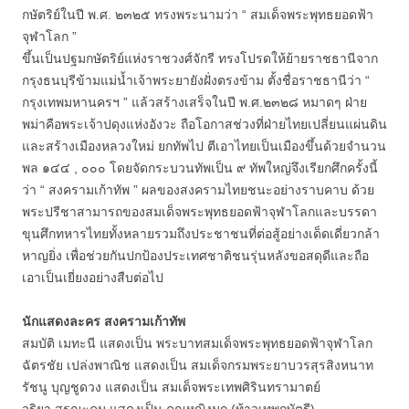
กษัตริย์ในปี พ.ศ. ๒๓๒๕ ทรงพระนามว่า “ สมเด็จพระพุทธยอดฟ้า
จุฬาโลก ”
ขึ้นเป็นปฐมกษัตริย์แห่งราชวงศ์จักรี ทรงโปรดให้ย้ายราชธานีจาก
กรุงธนบุรีข้ามแม่น้ำเจ้าพระยายังฝั่งตรงข้าม ตั้งชื่อราชธานีว่า “
กรุงเทพมหานครฯ ” แล้วสร้างเสร็จในปี พ.ศ.๒๓๒๘ หมาดๆ ฝ่าย
พม่าคือพระเจ้าปดุงแห่งอังวะ ถือโอกาสช่วงที่ฝ่ายไทยเปลี่ยนแผ่นดิน
และสร้างเมืองหลวงใหม่ ยกทัพไป ตีเอาไทยเป็นเมืองขึ้นด้วยจำนวน
พล ๑๔๔ , ๐๐๐ โดยจัดกระบวนทัพเป็น ๙ ทัพใหญ่จึงเรียกศึกครั้งนี้
ว่า “ สงครามเก้าทัพ ” ผลของสงครามไทยชนะอย่างราบคาบ ด้วย
พระปรีชาสามารถของสมเด็จพระพุทธยอดฟ้าจุฬาโลกและบรรดา
ขุนศึกทหารไทยทั้งหลายรวมถึงประชาชนที่ต่อสู้อย่างเด็ดเดี่ยวกล้า
หาญยิ่ง เพื่อช่วยกันปกป้องประเทศชาติชนรุ่นหลังขอสดุดีและถือ
เอาเป็นเยี่ยงอย่างสืบต่อไป
นักแสดงละคร สงครามเก้าทัพ
สมบัติ เมทะนี แสดงเป็น พระบาทสมเด็จพระพุทธยอดฟ้าจุฬาโลก
ฉัตรชัย เปล่งพาณิช แสดงเป็น สมเด็จกรมพระยาบวรสุรสิงหนาท
รัชนู บุญชูดวง แสดงเป็น สมเด็จพระเทพศิรินทรามาตย์