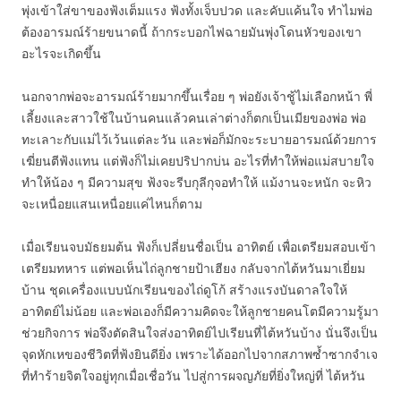
พุ่งเข้าใส่ขาของฟ้งเต็มแรง ฟ้งทั้งเจ็บปวด และคับแค้นใจ ทำไมพ่อ
ต้องอารมณ์ร้ายขนาดนี้ ถ้ากระบอกไฟฉายมันพุ่งโดนหัวของเขา
อะไรจะเกิดขึ้น
นอกจากพ่อจะอารมณ์ร้ายมากขึ้นเรื่อย ๆ พ่อยังเจ้าชู้ไม่เลือกหน้า พี่
เลี้ยงและสาวใช้ในบ้านคนแล้วคนเล่าต่างก็ตกเป็นเมียของพ่อ พ่อ
ทะเลาะกับแม่ไว้เว้นแต่ละวัน และพ่อก็มักจะระบายอารมณ์ด้วยการ
เฆี่ยนตีฟ้งแทน แต่ฟ้งก็ไม่เคยปริปากบ่น อะไรที่ทำให้พ่อแม่สบายใจ
ทำให้น้อง ๆ มีความสุข ฟ้งจะรีบกุลีกุจอทำให้ แม้งานจะหนัก จะหิว
จะเหนื่อยแสนเหนื่อยแค่ไหนก็ตาม
เมื่อเรียนจบมัธยมต้น ฟ้งก็เปลี่ยนชื่อเป็น อาทิตย์ เพื่อเตรียมสอบเข้า
เตรียมทหาร แต่พอเห็นไถ่ลูกชายป้าเฮียง กลับจากไต้หวันมาเยี่ยม
บ้าน ชุดเครื่องแบบนักเรียนของไถ่ดูโก้ สร้างแรงบันดาลใจให้
อาทิตย์ไม่น้อย และพ่อเองก็มีความคิดจะให้ลูกชายคนโตมีความรู้มา
ช่วยกิจการ พ่อจึงตัดสินใจส่งอาทิตย์ไปเรียนที่ไต้หวันบ้าง นั่นจึงเป็น
จุดหักเหของชีวิตที่ฟ้งยินดียิ่ง เพราะได้ออกไปจากสภาพซ้ำซากจำเจ
ที่ทำร้ายจิตใจอยู่ทุกเมื่อเชื่อวัน ไปสู่การผจญภัยที่ยิ่งใหญ่ที่ ไต้หวัน