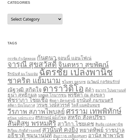
CATEGORIES
C
a
t
e
g
o
r
TAGS
i
e
s
กันตนา
จอนนี่ แอนโฟเน่
กรรชัย กำเนิดพลอย
จารุณี สุขสวัสดิ์
จินตหรา สุขพัฒน์
ฉัตรชัย เปล่งพานิช
จีรนันท์ มะโนแจ่ม
ชาคริต แย้มนาม
ชไมพร จตุรภุช
ณวัฒน์ กุลรัตนรักษ์
ดาราวิดิโอ
ณัฐวุฒิ สกิดใจ
ดีด้า
ธนากร โปษยานนท์
ธนา สุทธิกมล
พรชิตา ณ สงขลา
นพพล โกมารชุน
พัชราภา ไชยเชื้อ
ยุรนันท์ ภมรมนตรี
พิยดา อัครเศรณี
วรนุช วงษ์สวรรค์
ลลิตา ปัญโญภาส
วิลลี่ แมคอินทอช
ศรราม เทพพิทักษ์
วีรภาพ สุภาพไพบูลย์
สหรัถ สังคปรีชา
ศิริลักษณ์ ผ่องโชค
ศรัณยู วงษ์กระจ่าง
สันติสุข พรหมศิริ
สาวิกา ไชยเดช
สินจัย เปล่งพานิช
สุวนันท์ คงยิ่ง
หยาดทิพย์ ราชปาล
สิเรียม ภักดีดำรงฤทธิ์
อธิชาติ ชุมนานนท์
อานัส ฬาพานิช
อัษฎาวุธ เหลืองสุนทร