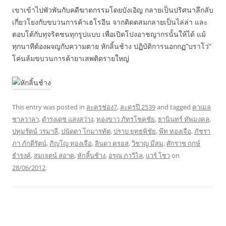
เขาเข้าไปพัวพันกับคดีฆาตกรรมโดยบังเอิญ กลายเป็นปริศนาลึกลับ
เกี่ยวโยงกับขบวนการค้าเฮโรอีน จากติดตสมกลายเป็นไล่ล่า และ
ตอบโต้กับทุจริตชนทุกรูปแบบ เพื่อเปิดโปงอาชญากรนั้นให้ได้ แม้
ทุกนาทีต้องผจญกับความตาย หักลิ้นช้าง ปฏิบัติการนอกกฏ”บราโว่”
โค่นล้มขบวนการค้ายาเสพติดรายใหญ่
This entry was posted in
ละครช่อง7
,
ละครปี 2539
and tagged
คาเมล
ซาลวาลา
,
ดำรงเดช แสงสว่าง
,
ทองขาว ภัทรโชคชัย
,
ธานินทร์ ทัพมงคล
,
ปทุมรัตน์ วรมาลี
,
ปนัดดา โกมารทัต
,
ปราบ ยุทธพิชัย
,
พีท ทองเจือ
,
ภัชรา
ภา ภักดีรัตน์
,
ภิญโญ ทองเจือ
,
ลินดา ครอส
,
วิชาญ มีสม
,
ศักราช ฤกษ์
ธำรงค์
,
สมเจตน์ สอาด
,
หักลิ้นช้าง
,
อรุณ ภาวิไล
,
แวร์ โซว
on
28/06/2012
.