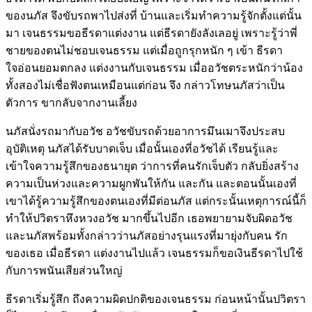
ของนภัส จึงขับรถพาไปส่งที่ บ้านและเริ่มทำความรู้จักตั้งแต่นั้น
มา เจนธรรมขอธีรดาแต่งงาน แต่ธีรดายังลังเลอยู่ เพราะรู้ว่าพี่
ชายของตนไม่ชอบเจนธรรม แต่เมื่อถูกรุกหนัก ๆ เข้า ธีรดา
ใจอ่อนยอมตกลง แต่งงานกับเจนธรรม เมื่ออวัชตระหนักว่าน้อง
ทั้งสองไม่เชื่อฟังตนเหมือนแต่ก่อน จึง กล่าวโทษนภัสว่าเป็น
ตัวการ ขากลับจากงานเลี้ยง
นภัสนั่งรถมากับอวัช อวัชขับรถด้วยอาการมึนเมาจึงประสบ
อุบัติเหตุ นภัสได้รับบาดเจ็บ เมื่อนั้นเองที่อวัชได้ เรียนรู้และ
เข้าใจความรู้สึกของธนายุต ว่าการที่คนรักเจ็บตัว กลับยิ่งสร้าง
ความเป็นห่วงและความผูกพันให้กัน และกัน และตอนนั้นเองที่
เขาได้รู้ความรู้สึกของตนเองที่มีต่อนภัส แต่กระนั้นเหตุการณ์นี้ก็
ทำให้ปวิตราหึงหวงอวัช มากขึ้นไปอีก เธอพยายามจับผิดอวัช
และนภัสพร้อมทั้งกล่าวว่านภัสอย่างรุนแรงที่มายุ่งกับคน รัก
ของเธอ เมื่อธีรดา แต่งงานไปแล้ว เจนธรรมก็ขอเงินธีรดาไปใช้
กับการพนันเสียส่วนใหญ่
ธีรดาเริ่มรู้สึก ถึงความผิดปกติของเจนธรรม ก่อนหน้านั้นปวิตรา