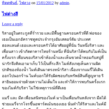
ทิตตพันธ์
,
ไฟลวง
on
15/01/2012
by
admin
.
ไฟต่างสี
Leave a reply
ริสาอยู่ในตระกูลที่ร่ำรวย และมีพื้นฐานครอบครัวที่ดี พ่อของ
เธอเป็นเอกอัคราชทูตประจำกรุงอัมเสตอร์ดัม ประเทศ
ฮอลแลนด์ เธอและครอบครัวได้อาศัยอยู่ที่นั่น วันหนึ่งริสา และ
เพื่อนสาว เข้าภัตตาคารไทยร้านหนึ่ง ที่นั่นริสาได้พบกับไมค์เป็น
ครั้งแรก เพื่อนของริสาเข้าห้องน้ำและเห็นขวดน้ำหอมกับสบู่ที่
น่ารักจึงคิดเอามาเก็บ ไว้เป็นที่ระลึก ไมค์สังเกตุเห็นความผิด
ปกติของห้องน้ำ ไมค์เดินมาตรงหน้าริสา เนื่องจากแมรี่ได้เดิน
ออกไปนอกร้าน ไมค์บอกให้รับผิดชอบกับทรัพย์สินที่สูญหาย ริ
สายินยอมจ่ายด้วยความไม่เต็มใจ และทำให้การพบกันครั้งแรก
ของไมค์กับริสา ไม่ใช่เหตุการณ์ที่ดีเลย
แมรี่ และ มืด เพื่อนสนิทของไมค์ มาเป็นเพื่อนกันหลังจาก มืดได้
ช่วยแมรี่จากโจรขึ้นอพาร์ตเม้นของเธอ นั่นทำให้ริสาและไมค์มี