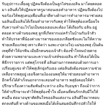
รับอุปการะเลี้ยงดู ปฏิคมจึงต้องเป็นลูกไล่ของอลิน มาโดยตลอด
มา อลินสั่งให้ปฏิคมหาครูมาสอนเธอทำอาหาร ปฏิคมจึงต้องไป
ขอร้องให้พสุ(เคน)เพื่อนที่เอาดีทางด้านการทำอาหารมาช่วยสอ
นอลินเมื่ออลินได้เรียนทำอาหารกับพสุ ทำให้พสุต้องเหนื่อยใจ
กับความทำอะไรไม่เป็นของเธอและต้อง โต้เถียงกับ อลิน อยู่
ตลอด ทางด้านของพสุ ลูกที่เกิดจากแม่ครัวในบ้านกับเจ้าสัว
ทำให้บรรดาพี่น้องต่างมารดาของเธอเกลียดชังและไม่ให้ความ
ช่วยเหลือแก่พสุ เพราะคิดว่า นงพะงา(ดวงใจ) แม่ของพสุ เป็นต้น
เหตุที่ทำให้อรพิน เมียอีกคนของเจ้าสัว ต้องช้ำใจจนป่วยตาย
ด้วยความพยายามและความเจ้าเล่ห์ของอลิน ทำให้เธอได้เป็น
พิธีกรรายการ แต่พสุโกรธที่ อลินผ่านการทดสอบด้วยการเอา
เปรียบคู่แข่ง ทำให้พสุเลิกยุ่งกับเธอ แต่อลินยังต้องขอความช่วย
เหลือจากพสุอยู่ เธอจึงตามง้องอนพสุให้มาช่วยสอนทำอาหาร
อีกครั้งได้สำเร็จนอกจากจะสอนทำอาหาร พสุยังคอยให้คำ
ปรึกษาเรื่องความสัมพันธ์ระหว่าง อลิน กับอนุชา ถึงแม้ว่าการ
ให้คำปรึกษาจะทำให้พสุต้องช้ำใจ เมื่อคนที่ตนรักกลับมีใจให้
คนอื่น ต่อมาอนุชาตัดสินใจขออลินแต่งงาน อลินดีใจมากตอบ
ตกลงทันที ทางด้านของพสุเมื่อได้เห็นสมุดบันทึกรูปหัวใจให้