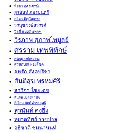
พิยดา อัครเศรณี
ยุรนันท์ ภมรมนตรี
ลลิตา ปัญโญภาส
วรนุช วงษ์สวรรค์
วิลลี่ แมคอินทอช
วีรภาพ สุภาพไพบูลย์
ศรราม เทพพิทักษ์
ศรัณยู วงษ์กระจ่าง
ศิริลักษณ์ ผ่องโชค
สหรัถ สังคปรีชา
สันติสุข พรหมศิริ
สาวิกา ไชยเดช
สินจัย เปล่งพานิช
สิเรียม ภักดีดำรงฤทธิ์
สุวนันท์ คงยิ่ง
หยาดทิพย์ ราชปาล
อธิชาติ ชุมนานนท์