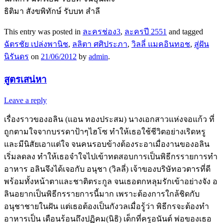
ธิติมา สังขพิทักษ์ รับบท สำลี
This entry was posted in
ละครช่อง3
,
ละครปี 2551
and tagged
ฉัตรชัย เปล่งพานิช
,
ลลิตา ศศิประภา
,
วิลลี่ แมคอินทอช
,
สู่ฝัน
นิรันดร
on
21/06/2012
by
admin
.
สูตรเสน่หา
Leave a reply
เรื่องราวของอลิน (แอน ทองประสม) นางเอกสาวแห่งจอแก้ว ที่
ถูกตามใจจากบรรดาป้าๆไฮโซ ทำให้เธอใช้ชีวิตอย่างเริดหรู
และมีนิสัยเอาแต่ใจ จนคนรอบข้างต้องระอาเมื่องานของอลิน
เริ่มลดลง ทำให้เธอจำใจไปเข้าทดสอบการเป็นพิธีกรรายการทำ
อาหาร อลินจึงได้เจอกับ อนุชา (วิลลี่) เจ้าของบริษัทอวตารที่ดี
พร้อมทั้งหน้าตาและชาติตระกูล จนเธอตกหลุมรักเข้าอย่างจัง อ
ลินอยากเป็นพิธีกรรายการนี้มาก เพราะต้องการใกล้ชิดกับ
อนุชาชายในฝัน แต่เธอต้องเป็นกังวลเมื่อรู้ว่า พิธีกรจะต้องทำ
อาหารเป็น เดือนร้อนถึงปฏิคม(นิธิ) เด็กที่ครูอนันต์ พ่อของเธอ