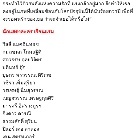
กระทำไว้ด้วยพลังแห่งความรักที่ แรงกล้าอยู่มาก จึงทำให้เธอ
คงอยู่ในภพที่เหลื่อมซ้อนกับโลกปัจจุบันนี้ได้นับร้อยกว่าปี เพื่อที่
จะรอคนรักของเธอ ว่าจะจำเธอได้หรือไม่”
นักแสดงละคร เรือนแรม
วิลลี่ แมคอินทอช
กมลชนก โกมลฐิติ
ศตวรรษ ดุลยวิจิตร
บดินทร์ ดุ๊ก
บุษกร พรวรรณะศิริเวช
วชิรา เพิ่มสุริยา
วรเชษฐ์ นิ่มสุวรรณ
เบญจวรรณ เศรษฐกุลศิริ
มารศรี อิศรางกูรฯ
กิ่งดาว ดารณี
ธรรมศักดิ์ สุริยน
ปิแอร์ เดอ ลาลอง
เคน สตรุทเกอร์