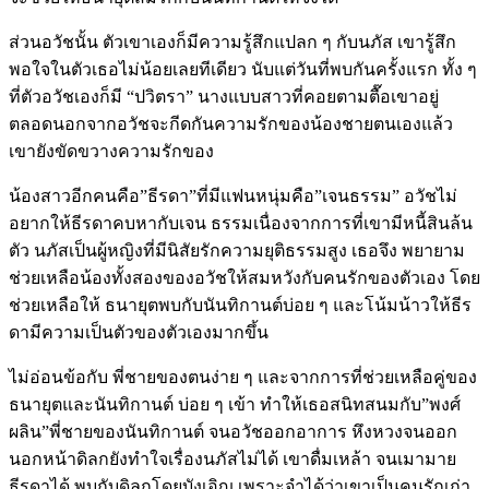
ส่วนอวัชนั้น ตัวเขาเองก็มีความรู้สึกแปลก ๆ กับนภัส เขารู้สึก
พอใจในตัวเธอไม่น้อยเลยทีเดียว นับแต่วันที่พบกันครั้งแรก ทั้ง ๆ
ที่ตัวอวัชเองก็มี “ปวิตรา” นางแบบสาวที่คอยตามตื๊อเขาอยู่
ตลอดนอกจากอวัชจะกีดกันความรักของน้องชายตนเองแล้ว
เขายังขัดขวางความรักของ
น้องสาวอีกคนคือ”ธีรดา”ที่มีแฟนหนุ่มคือ”เจนธรรม” อวัชไม่
อยากให้ธีรดาคบหากับเจน ธรรมเนื่องจากการที่เขามีหนี้สินล้น
ตัว นภัสเป็นผู้หญิงที่มีนิสัยรักความยุติธรรมสูง เธอจึง พยายาม
ช่วยเหลือน้องทั้งสองของอวัชให้สมหวังกับคนรักของตัวเอง โดย
ช่วยเหลือให้ ธนายุตพบกับนันทิกานต์บ่อย ๆ และโน้มน้าวให้ธีร
ดามีความเป็นตัวของตัวเองมากขึ้น
ไม่อ่อนข้อกับ พี่ชายของตนง่าย ๆ และจากการที่ช่วยเหลือคู่ของ
ธนายุตและนันทิกานต์ บ่อย ๆ เข้า ทำให้เธอสนิทสนมกับ”พงศ์
ผลิน”พี่ชายของนันทิกานต์ จนอวัชออกอาการ หึงหวงจนออก
นอกหน้าดิลกยังทำใจเรื่องนภัสไม่ได้ เขาดื่มเหล้า จนเมามาย
ธีรดาได้ พบกับดิลกโดยบังเอิญ เพราะจำได้ว่าเขาเป็นคนรักเก่า