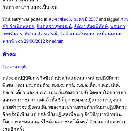
กันตา ดานาว แสดงเป็น เจน
This entry was posted in
ละครช่อง3
,
ละครปี 2537
and tagged
กรร
ชัย กำเนิดพลอย
,
จินตหรา สุขพัฒน์
,
ธิติมา สังขพิทักษ์
,
พรนภา
เทพทินกร
,
พิศาล อัครเศรณี
,
วิลลี่ แมคอินทอช
,
เหมือนคนละ
ฟากฟ้า
on
29/06/2012
by
admin
.
ห้าคม
Leave a reply
หลังจากปฏิบัติภารกิจชิงตัวประกันล้มเหลว หน่วยปฏิบัติการ
พิเศษ 5 คม ประกอบด้วย พ.ต.ต. ดรล์, ร.ต.อ.เด็ด, ร.ต.อ. เทิด,
ร.ต.อ. เดี่ยว และ ร.ต.อ. เม่น ก็แสดงความรับผิดชอบโดยการลา
ออกจากราชการ แต่แล้วทั้ง 5 ก็ถูก พ.ต.ต.หญิง เก่ง กาญจนา
นายตำรวจหญิงคนเดียวของกองปราบตามตัวกลับมาปฏิบัติการ
อีกครั้งมีเพียง แต่ ดรล์ ที่ยังปฏิเสธเพื่อน ๆ จึงใช้อุบายท้าพนัน
โดยการแข่งมอเตอร์ไซด์จนเอาชนะได้ ดรล์ จึงยอมกลับมาร่วม
งานอีกครั้ง