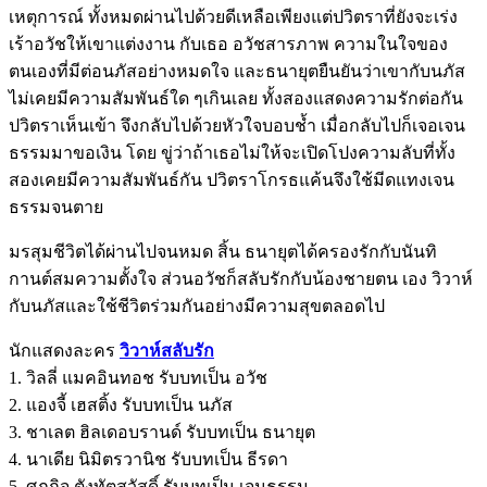
เหตุการณ์ ทั้งหมดผ่านไปด้วยดีเหลือเพียงแต่ปวิตราที่ยังจะเร่ง
เร้าอวัชให้เขาแต่งงาน กับเธอ อวัชสารภาพ ความในใจของ
ตนเองที่มีต่อนภัสอย่างหมดใจ และธนายุตยืนยันว่าเขากับนภัส
ไม่เคยมีความสัมพันธ์ใด ๆเกินเลย ทั้งสองแสดงความรักต่อกัน
ปวิตราเห็นเข้า จึงกลับไปด้วยหัวใจบอบช้ำ เมื่อกลับไปก็เจอเจน
ธรรมมาขอเงิน โดย ขู่ว่าถ้าเธอไม่ให้จะเปิดโปงความลับที่ทั้ง
สองเคยมีความสัมพันธ์กัน ปวิตราโกรธแค้นจึงใช้มีดแทงเจน
ธรรมจนตาย
มรสุมชีวิตได้ผ่านไปจนหมด สิ้น ธนายุตได้ครองรักกับนันทิ
กานต์สมความตั้งใจ ส่วนอวัชก็สลับรักกับน้องชายตน เอง วิวาห์
กับนภัสและใช้ชีวิตร่วมกันอย่างมีความสุขตลอดไป
นักแสดงละคร
วิวาห์สลับรัก
1. วิลลี่ แมคอินทอช รับบทเป็น อวัช
2. แองจี้ เฮสติ้ง รับบทเป็น นภัส
3. ชาเลต ฮิลเดอบรานด์ รับบทเป็น ธนายุต
4. นาเดีย นิมิตรวานิช รับบทเป็น ธีรดา
5. ศุภกิจ ตังทัตสวัสดิ์ รับบทเป็น เจนธรรม