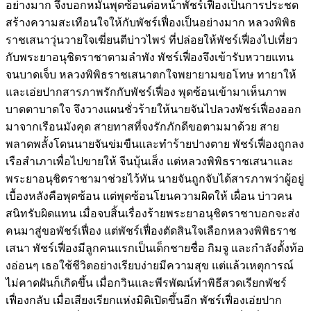
อย่างมาก จึงบอกหมั้นพุดซ้อนต่อหน้าพัชร์เฟื่องเป็นการประชด
สร้างความสะเทือนใจให้กับพัชร์เฟื่องเป็นอย่างมาก หลวงพิพิธ
ราชเสนาวุ่นวายใจเฆี่ยนตีบ่าวไพร่ ที่ปล่อยให้พัชร์เฟื่องไปเที่ยว
กับพระยาอนุชิตราชาตามลำพัง พัชร์เฟื่องจึงเข้ารับหวายแทน
จนบาดเจ็บ หลวงพิพิธราชเสนาตกใจพยายามขอโทษ ทายาให้
และเอ่ยปากสารภาพรักกับพัชร์เฟื่อง พุดซ้อนเข้ามาเห็นภาพ
บาดตาบาดใจ จึงวางแผนชั่วร้ายให้นายจันไปลวงพัชร์เฟื่องออก
มาจากเรือนมังคุด สายทาสที่จงรักภักดีขอตามมาด้วย สาย
พลาดพลั้งโดนนายจันข่มขืนและทำร้ายปางตาย พัชร์เฟื่องถูกลง
เรือสำเภาเพื่อไปขายให้ จีนบุ้นเส็ง แต่หลวงพิพิธราชเสนาและ
พระยาอนุชิตราชามาช่วยไว้ทัน นายจันถูกจับได้สารภาพว่าผู้อยู่
เบื้องหลังคือพุดซ้อน แต่พุดซ้อนโยนความผิดให้ เผื่อน บ่าวคน
สนิทรับผิดแทน เมื่อจบสิ้นเรื่องร้ายพระยาอนุชิตราชาบอกจะส่ง
คนมาสู่ขอพัชร์เฟื่อง แต่พัชร์เฟื่องตัดสินใจเลือกหลวงพิพิธราช
เสนา พัชร์เฟื่องมีลูกคนแรกเป็นเด็กชายชื่อ กิมจู และกำลังตั้งท้อ
งอ่อนๆ เธอใช้ชีวิตอย่างเรียบง่ายมีความสุข แต่แล้วเหตุการณ์
ไม่คาดฝันก็เกิดขึ้น เมื่อกวินและพีรพัฒน์ทำพิธีสวดเรียกพัชร์
เฟื่องกลับ เมื่อเสียงเรียกแห่งมิติเปิดขึ้นอีก พัชร์เฟื่องเอ่ยปาก