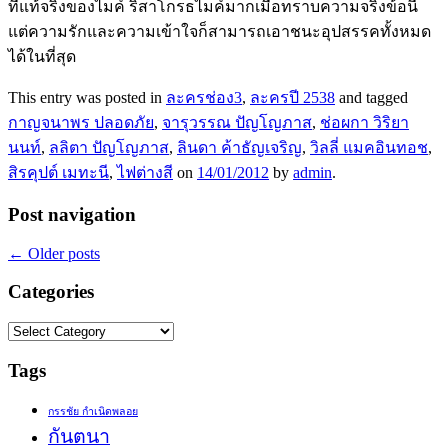
ที่แท้จริงของไมค์ ริสาโกรธไมค์มากเมื่อทราบความจริงข้อนี้
แต่ความรักและความเข้าใจก็สามารถเอาชนะอุปสรรคทั้งหมด
ได้ในที่สุด
This entry was posted in
ละครช่อง3
,
ละครปี 2538
and tagged
กาญจนาพร ปลอดภัย
,
จารุวรรณ ปัญโญภาส
,
ช่อผกา วิริยา
นนท์
,
ลลิตา ปัญโญภาส
,
ลินดา ค้าธัญเจริญ
,
วิลลี่ แมคอินทอช
,
สิรคุปต์ เมทะนี
,
ไฟต่างสี
on
14/01/2012
by
admin
.
Post navigation
←
Older posts
Categories
Categories
Tags
กรรชัย กำเนิดพลอย
กันตนา