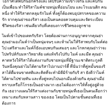
โอกาศได้พบกันอีกครั้งและได้ปรับความเข้าใจกัน และคบกัน
เป็นเพื่อน ทำให้ริสาไมค์ชายหนุ่มที่อ่อนโยน และโรแมนติก คน
หนี่ง ทำให้ริสาตกหลุมรักไมค์ ทั้งคู่ก็ต้องพบอุปสรรคของความ
รัก จากคุณย่าของริสา เธอเป็นคนคอยควบคุมและจัดระเบียบ
ชีวิตของริสา เช่นเดียวกับที่เคยบงการชีวิตของลูกชาย
ไมค์เข้าไปขอเดทกับริสา โดยต้องผ่านการอนุญาตจากคุณย่า
คุณย่ามองไมค์ว่าเป็นหนุ่มจนๆ และห้ามไม่ให้ริสาพบกับไมค์ต่อ
ไป แต่ริสาและไมค์ก็ยังแอบพบกันเสมอๆ และโกหกคุณย่าว่าจะ
ไปทริปส์กับมหาวิทยาลัย แต่แท้จริงไปกับ ไมค์ และมืด คุณย่า
คาดหวังให้ริสาได้แต่งงานกับชายหนุ่มที่มีฐานะชาติตระกูลดี
วันหนึ่งคุณย่าไม่ได้ตามริสาไปงานปาร์ตี้ ที่นั่นว่าที่คู่หมั้นของริ
สาได้ดื่มจนขาดสติและคิดที่จะทำมิดีมิร้ายกับริ สา ยังดีว่าไมค์
ได้ตามไปช่วยทัน และทั้งคู่หลบไปนอกเมืองด้วยกัน คุณย่าเมือ่
ทราบเหรือก็โกรธเป็นอย่างมาก เธอไม่ต้องการให้ทั้งคู่อยู่ด้วย
กัน เธอวางแผนให้ริสาแต่งงานกับชายหนุ่มที่เธอเป็นคนเลือกว่า
เหมาะสมกับหลานสาว ของเธอ โดยเป็นไปตามขั้นตอนที่เธอ
ต้องการ