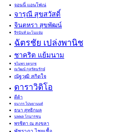
จอนนี่ แอนโฟเน่
จารุณี สุขสวัสดิ์
จินตหรา สุขพัฒน์
จีรนันท์ มะโนแจ่ม
ฉัตรชัย เปล่งพานิช
ชาคริต แย้มนาม
ชไมพร จตุรภุช
ณวัฒน์ กุลรัตนรักษ์
ณัฐวุฒิ สกิดใจ
ดาราวิดิโอ
ดีด้า
ธนากร โปษยานนท์
ธนา สุทธิกมล
นพพล โกมารชุน
พรชิตา ณ สงขลา
พัชราภา ไชยเชื้อ