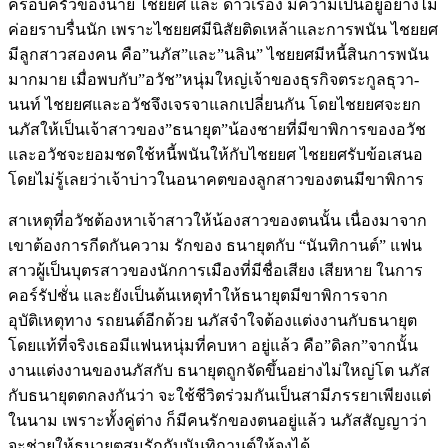
ครอบครัวของนาย ไชยยศ และ ดาวเรือง มีความเป็นอยู่อย่างไม่
ค่อยราบรื่นนัก เพราะไชยยศมีนิสัยติดเหล้าและการพนัน ไชยยศ
มีลูกสาวสองคน คือ”นภัส”และ”นลิน” ไชยยศมีหนี้สินการพนัน
มากมาย เมื่อพบกับ”อวัช”หนุ่มใหญ่เจ้าของธุรกิจตระกูลธุวา-
นนท์ ไชยยศและอวัชจึงเจรจาแลกเปลี่ยนกัน โดยไชยยศจะยก
นภัสให้เป็นเจ้าสาวของ”ธนายุต”น้องชายที่มีขาพิการของอวัช
และอวัชจะยอมชดใช้หนี้พนันให้กับไชยยศ ไชยยศรับข้อเสนอ
โดยไม่รู้เลยว่าเจ้าบ่าวในอนาคตของลูกสาวของตนมีขาพิการ
สาเหตุที่อวัชต้องหาเจ้าสาวให้น้องสาวของตนนั้น เนื่องมาจาก
เขาต้องการกีดกันความ รักของ ธนายุตกับ “นันทิกานต์” แฟน
สาวผู้เป็นบุตรสาวของนักการเมืองที่มีชื่อเสียง เสียหาย ในการ
คอร์รัปชั่น และยังเป็นต้นเหตุทำให้ธนายุตมีขาพิการจาก
อุบัติเหตุทาง รถยนต์อีกด้วย นภัสจำใจต้องแต่งงานกับธนายุต
โดยแท้ที่จริงเธอมีแฟนหนุ่มที่คบหา อยู่แล้ว คือ”ดิลก”จากนั้น
งานแต่งงานของนภัสกับ ธนายุตถูกจัดขึ้นอย่างไม่ใหญ่โต นภัส
กับธนายุตตกลงกันว่า จะใช้ชีวิตร่วมกันเป็นสามีภรรยาเพียงแต่
ในนาม เพราะทั้งคู่ต่าง ก็มีคนรักของตนอยู่แล้ว นภัสสัญญาว่า
จะช่วยให้ธนายุตสมรักกับนันทิกานต์ให้จงได้