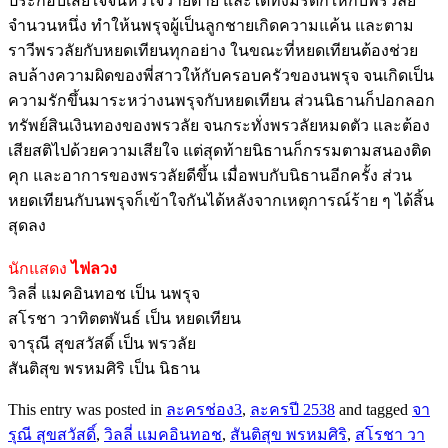
ประกอบเสียใจจนหัวใจวายตาย และได้ทิ้งมรดกให้กับพรวลัย
จำนวนหนึ่ง ทำให้นพรุจผู้เป็นลูกชายเกิดความแค้น และตาม
ราวีพรวลัยกับหยดเทียนทุกอย่าง ในขณะที่หยดเทียนต้องช่วย
ลบล้างความผิดของพี่สาวให้กับครอบครัวของนพรุจ จนเกิดเป็น
ความรักขึ้นมาระหว่างนพรุจกับหยดเทียน ส่วนนิธานก็ปอกลอก
ทรัพย์สินเงินทองของพรวลัย จนกระทั่งพรวลัยหมดตัว และต้อง
เสียสติไปด้วยความเสียใจ แต่สุดท้ายนิธานก็กรรมตามสนองติด
คุก และอาการของพรวลัยดี
ขึ้น เมื่อพบกับนิธานอีกครั้ง ส่วน
หยดเทียนกับนพรุจก็เข้าใจกันได้หลังจากเหตุการณ์ร้าย ๆ ได้สิ้น
สุดลง
นักแสดง
ไฟลวง
วิลลี่ แมคอินทอช เป็น นพรุจ
สโรชา วาทิตตพันธ์ เป็น หยดเทียน
จารุณี สุขสวัสดิ์ เป็น พรวลัย
สันติสุข พรหมศิริ เป็น นิธาน
This entry was posted in
ละครช่อง3
,
ละครปี 2538
and tagged
จา
รุณี สุขสวัสดิ์
,
วิลลี่ แมคอินทอช
,
สันติสุข พรหมศิริ
,
สโรชา วา