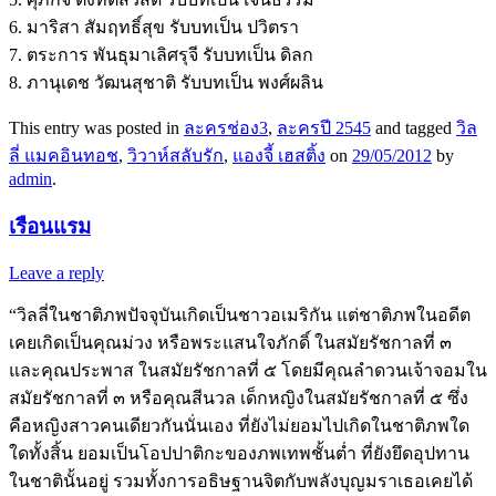
6. มาริสา สัมฤทธิ์สุข รับบทเป็น ปวิตรา
7. ตระการ พันธุมาเลิศรุจี รับบทเป็น ดิลก
8. ภานุเดช วัฒนสุชาติ รับบทเป็น พงศ์ผลิน
This entry was posted in
ละครช่อง3
,
ละครปี 2545
and tagged
วิล
ลี่ แมคอินทอช
,
วิวาห์สลับรัก
,
แองจี้ เฮสติ้ง
on
29/05/2012
by
admin
.
เรือนแรม
Leave a reply
“วิลลี่ในชาติภพปัจจุบันเกิดเป็นชาวอเมริกัน แต่ชาติภพในอดีต
เคยเกิดเป็นคุณม่วง หรือพระแสนใจภักดิ์ ในสมัยรัชกาลที่ ๓
และคุณประพาส ในสมัยรัชกาลที่ ๕ โดยมีคุณลำดวนเจ้าจอมใน
สมัยรัชกาลที่ ๓ หรือคุณสีนวล เด็กหญิงในสมัยรัชกาลที่ ๕ ซึ่ง
คือหญิงสาวคนเดียวกันนั่นเอง ที่ยังไม่ยอมไปเกิดในชาติภพใด
ใดทั้งสิ้น ยอมเป็นโอปปาติกะของภพเทพชั้นต่ำ ที่ยังยึดอุปทาน
ในชาตินั้นอยู่ รวมทั้งการอธิษฐานจิตกับพลังบุญมราเธอเคยได้