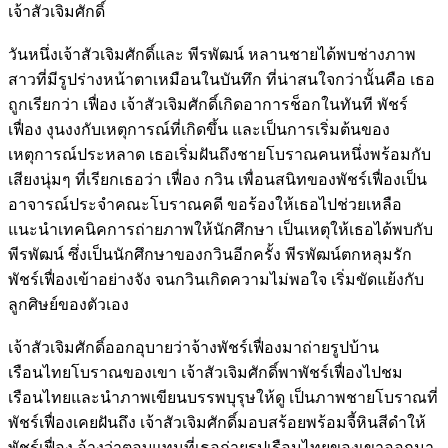
เจ้าสัวเจิมศักดิ์
วันหนึ่งเจ้าสัวเจิมศักดิ์และ พีรพัฒน์ หลานชายได้พบช่างภาพ
สาวที่มีรูปร่างหน้าตาเหมือนในบันทึก ที่น่าสนใจกว่านั้นคือ เธอ
ถูกเรียกว่า เฟื่อง เจ้าสัวเจิมศักดิ์เกิดอาการช็อกในทันที พัชร์
เฟื่อง งุนงงกับเหตุการณ์ที่เกิดขึ้น และเป็นการเริ่มต้นของ
เหตุการณ์ประหลาด เธอเริ่มฝันถึงชายโบราณคนหนึ่งพร้อมกับ
เสียงนุ่มๆ ที่เรียกเธอว่า เฟื่อง กวิน เพื่อนสนิทของพัชร์เฟื่องเป็น
อาจารณ์ประจำคณะโบราณคดี ขอร้องให้เธอไปช่วยเหลือ
แนะนำเทคนิคการถ่ายภาพให้นักศึกษา เป็นเหตุให้เธอได้พบกับ
พีรพัฒน์ ซึ่งเป็นนักศึกษาของกวินอีกครั้ง พีรพัฒน์ตกหลุมรัก
พัชร์เฟื่องเข้าอย่างจัง จนกวินเกิดความไม่พอใจ เริ่มขัดแย้งกับ
ลูกศิษย์ของตัวเอง
เจ้าสัวเจิมศักดิ์ออกอุบายว่าจ้างพัชร์เฟื่องมาถ่ายรูปบ้าน
เรือนไทยโบราณของเขา เจ้าสัวเจิมศักดิ์พาพัชร์เฟื่องไปชม
เรือนไทยและนำภาพเขียนบรรพบุรุษให้ดู เป็นภาพชายโบราณที่
พัชร์เฟื่องเคยฝันถึง เจ้าสัวเจิมศักดิ์มอบสร้อยพร้อมจี้หินสีดำให้
พัชร์เฟื่อง อ้างว่าตอบแทนที่เธอถ่ายรูปเรือนไทยของเขาออกมา