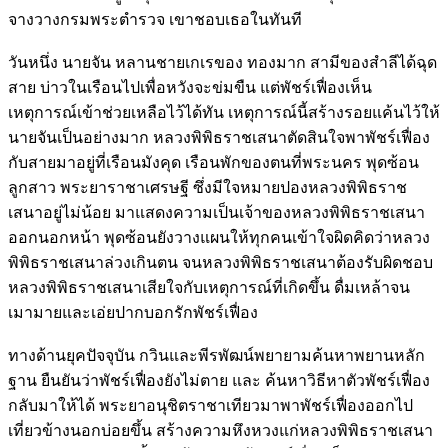
จางวางกรมพระตำรวจ เขาชอบเธอในทันที
วันหนึ่ง นายจัน หลานชายเกเรของ ทองมาก สามีของสำลีได้ฉุด
สาย บ่าวในเรือนไปเพื่อหวังจะข่มขืน แต่พัชร์เฟื่องเห็น
เหตุการณ์เข้าช่วยเหลือไว้ได้ทัน เหตุการณ์นี้สร้างรอยแค้นไว้ให้
นายจันเป็นอย่างมาก หลวงพิพิธราชเสนาตัดสินใจพาพัชร์เฟื่อง
กับสายมาอยู่ที่เรือนมังคุด เรือนพักของตนที่พระนคร พุดซ้อน
ลูกสาว พระยาราชาเศรษฐี ซึ่งมีใจหมายปองหลวงพิพิธราช
เสนาอยู่ไม่น้อย มาแสดงความเป็นเจ้าของหลวงพิพิธราชเสนา
ออกนอกหน้า พุดซ้อนยังวางแผนให้ทุกคนเข้าใจผิดคิดว่าหลวง
พิพิธราชเสนาล่วงเกินตน จนหลวงพิพิธราชเสนาต้องรับผิดชอบ
หลวงพิพิธราชเสนาเสียใจกับเหตุการณ์ที่เกิดขึ้น ดื่มเหล้าจน
เมามายและเอ่ยปากบอกรักพัชร์เฟื่อง
ทางด้านยุคปัจจุบัน กวินและพีรพัฒน์พยายามค้นหาพยานหลัก
ฐาน ยืนยันว่าพัชร์เฟื่องยังไม่ตาย และ ค้นหาวิธีหาตัวพัชร์เฟื่อง
กลับมาให้ได้ พระยาอนุชิตราชาเทียวมาพาพัชร์เฟื่องออกไป
เที่ยวข้างนอกบ่อยขึ้น สร้างความหึงหวงแก่หลวงพิพิธราชเสนา