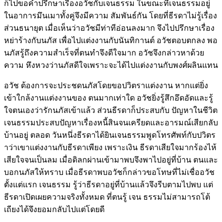
ก็ไปขอคำปรึกษาเรื่องอวัชกับเจนธรรม ในขณะที่เจนธรรมอยู่
ในอาการมึนเมาทั้งคู่จึงมีความ สัมพันธ์กัน โดยที่ธีรดาไม่รู้เรื่อง
ส่วนธนายุต เมื่อเห็นว่าอวัชมีท่าทีอ่อนลงมาก จึงไปปรึกษาเรื่อง
หย่าร้างกับนภัส เพื่อไปแต่งงานกับนันทิกานต์ อวัชตอบตกลง พอ
นภัสรู้ถึงความสำเร็จที่ตนทำจึงดีใจมาก อวัชจึงกล่าวหาด้วย
ความ หึงหวงว่านภัสดีใจเพราะจะได้ไปแต่งงานกับพงศ์ผลินแทน
อวัช ต้องการจะประชดนภัสโดยขอปวิตราแต่งงาน หากแต่ยิ่ง
เข้าใกล้งานแต่งงานของ ตนมากเท่าใด อวัชยิ่งรู้สึกอึดอัดและรู้
ใจตนเองว่ารักนภัสเข้าแล้ว ส่วนธีรดาก็ประสบกับ ปัญหาในชีวิต
เจนธรรมประสบปัญหาเรื่องหนี้สินจนเครียดและอารมณ์เสียกลับ
บ้านอยู่ ตลอด วันหนึ่งธีรดาได้ยินเจนธรรมพูดโทรศัพท์กับปวิตร
าว่าเขาแต่งงานกับธีรดาเพียง เพราะเงิน ธีรดาเสียใจมากร้องไห้
เสียใจจนเป็นลม เมื่อดิลกผ่านเข้ามาพบจึงพาไปอยู่ที่บ้าน ตนและ
บอกนภัสให้ทราบ เมื่อธีรดาพบอวัชก็กล่าวขอโทษที่ไม่เชื่ออวัช
ตั้งแต่แรก เจนธรรม รู้ว่าธีรดาอยู่ที่บ้านแล้วจึงรีบตามไปพบ แต่
ธีรดาเปิดเผยความจริงทั้งหมด ที่ตนรู้ เจน ธรรมไม่สามารถโต้
เถียงได้จึงยอมกลับไปแต่โดยดี