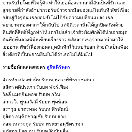
ขานรับไปโดยที่ไม่รู้ตัว ทำให้เธอต้องจากสามีอันเป็นที่รัก และ
ลูกชายที่กำลังอ้าปากรอรับข้าวจากมือของแม่ในทันที พัชร์เฟื่อง
กลับสู่ปัจจุบัน เธอยอมรับไม่ได้กับความเปลี่ยนแปลง เธอ
พยายามท่องคาถาให้กลับไป แต่มิติเวลานั้นได้ถูกปิดสนิทด้วย
หินศักดิ์สิทธิ์ที่ถูกทำให้แตกไปแล้ว เจ้าสัวเจิมศักดิ์ได้นำเอาสมุด
บันทึกที่หลวงพิพิธเขียนเรื่องราว หลังจากเธอจากมานำมาให้
เธออ่าน พัชร์เฟื่องกอดสมุดบันทึกไว้แนบกับอก ด้วยมันเป็นเพียง
สิ่งเดียวที่เป็นพยานยืนยันได้ว่าเธอไม่ได้ฝันไป
รายชื่อนักแสดงละคร
สู่ฝันนิรันดร
ฉัตรชัย เปล่งพานิช รับบท หลวงพิพิธราชเสนา
ลลิตา ศศิประภา รับบท พัชร์เฟื่อง
วิลลี่ แมคอินทอช รับบท กวิน
สกาวใจ พูนสวัสดิ์ รับบท พุดซ้อน
สราวุธ มาตรทอง รับบท พีรพัฒน์
ดุสิตา อนุชิตชาญชัย รับบท สาย
ดอม เหตระกูล รับบท พระยาอนุชิตราชา
นภัสกร มิตรเอม รับบท จีนบุ้นเส็ง