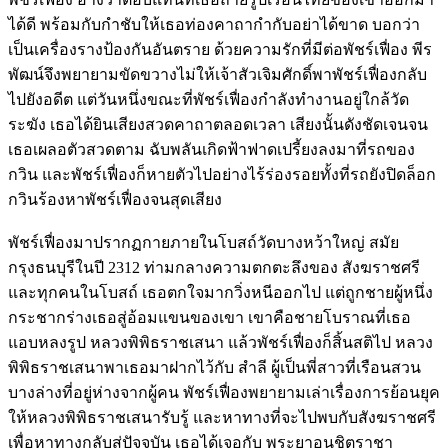
ได้ดี พร้อมกับกำชับให้เธอท่องคาถากำกับอย่าได้ขาด บอกว่า
เป็นเครื่องรางป้องกันอันตราย ด้วยความรักที่มีต่อพัชร์เฟื่อง พีร
พัฒน์จึงพยายามขัดขวางไม่ให้เจ้าสัวเจิมศักดิ์พาพัชร์เฟื่องกลับ
ไปยังอดีต แต่วันหนึ่งขณะที่พัชร์เฟื่องกำลังทำงานอยู่ใกล้วัด
ระฆัง เธอได้ยินเสียงสวดคาถาตลอดเวลา เสียงนั้นดังชัดเจนจน
เธอเผลอตัวสวดตาม ฉับพลันเกิดฟ้าฟาดเปรี้ยงลงมาที่รถของ
กวิน และพัชร์เฟื่องก็หายตัวไปอย่างไร้ร่องรอยทั้งที่รถยังปิดล็อก
กวินร้องหาพัชร์เฟื่องจนสุดเสียง
พัชร์เฟื่องมาปรากฏกายภายในโบสถ์วัดบางหว้าใหญ่ สมัย
กรุงธนบุรีในปี 2312 ท่ามกลางความตกตะลึงของ สังฆราชศรี
และทุกคนในโบสถ์ เธอตกใจมากวิ่งหนีออกไป แต่ถูกชายผู้หนึ่ง
กระชากร่างเธอสู่อ้อมแขนของเขา เขาคือชายโบราณที่เธอ
แอบหลงรูป หลวงพิพิธราชเสนา แล้วพัชร์เฟื่องก็สิ้นสติไป หลวง
พิพิธราชเสนาพาเธอมาฝากไว้กับ สำลี ผู้เป็นพี่สาวที่เรือนสวน
บางล่างที่อยู่ห่างจากผู้คน พัชร์เฟื่องพยายามเล่าเรื่องการย้อนยุค
ให้หลวงพิพิธราชเสนารับรู้ และหาทางที่จะไปพบกับสังฆราชศรี
เพื่อหาทางกลับสู่ปัจจุบัน เธอได้เจอกับ พระยาอนุชิตราชา