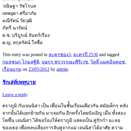
วณิษฐา วัชโรบล
เทพยุดา ศรียาภัย
มณีรัตน์ วัยวุฒิ
ภัทรี นวรัตน์
ด.ช. บริบูรณ์ จันทร์เรือง
ด.ญ. สกุลรัตน์ ใจซื่อ
This entry was posted in
ละครช่อง3
,
ละครปี 2536
and tagged
กมลชนก โกมลฐิติ
,
บุษกร พรวรรณะศิริเวช
,
วิลลี่ แมคอินทอช
,
เรือนแรม
on
23/05/2012
by
admin
.
รักเล่ห์เพทุบาย
Leave a reply
ตราภูมิ กับเจนนิสา เป็น เพื่อนในชั้้นเรียนเดียวกัน สมัยเด็กๆ หลัง
จากนั้นได้แยกย้ายกัน มาเจอกัน อีกครั้งโดยบังเอิญ เมื่อ ทั้งสอง
โตขึ้น เจนนิสา ได้ขอร้องให้ตราภูมิ แสดงเป็น คู่รักกำ มะลอ
ของเธอ เพื่อหลบเลี่ยงการจับคู่จากแม่ เจนนิสาได้อาศัย ความ