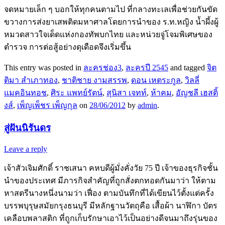
จดหมายเล็ก ๆ บอกให้ทุกคนตามไป ที่กลางทะเลเพื่อช่วยกันขัด
ขวางการส่งยาเสพติดมหาศาลโดยการนำของ ร.ท.หญิง น้ำผึ้งผู้
หมวดสาวใจเด็ดแห่งกองทัพบกไทย และหน่วยจู่โจมพิเศษของ
ตำรวจ การต่อสู้อย่างดุเดือดจึงเริ่มขึ้น
This entry was posted in
ละครช่อง3
,
ละครปี 2545
and tagged
จิต
ติมา สำเภาทอง
,
ชาติชาย งามสรรพ
,
ดอน เหตระกูล
,
วิลลี่
แมคอินทอช
,
ศิระ แพทย์รัตน์
,
สุนิสา เจทท์
,
ห้าคม
,
อัญชลี เฮสติ้
งส์
,
เพ็ญเพ็ชร เพ็ญกุล
on
28/06/2012
by
admin
.
สู่ฝันนิรันดร
Leave a reply
เจ้าสัวเจิมศักดิ์ ราชเสนา คหบดีผู้มั่งคั่งวัย 75 ปี เจ้าของธุรกิจชั้น
นำของประเทศ มีภารกิจสำคัญที่ถูกสั่งตกทอดกันมาว่า ให้ตาม
หาสตรีนางหนึ่งนามว่า เฟื่อง ตามบันทึกที่ได้เขียนไว้ตั้งแต่ครั้ง
บรรพบุรุษสมัยกรุงธนบุรี มีหลักฐานวัตถุคือ เสื้อผ้า นาฬิกา บัตร
เคลือบพลาสติก ที่ถูกเก็บรักษาเอาไว้เป็นอย่างดีจนมาถึงรุ่นของ