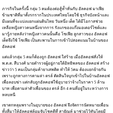
ภารกิจในครั้งนี้ กลุ่ม 5 คมต้องต่อสู้ห้ำหั่นกับ อัลคอฟ มาเฟีย
ข้ามชาติที่มาตั้งรกรากในประเทศไทยโดยใช้ ธุรกิจบังหน้าและ
มีแผนที่จะแบ่งแยกแผ่นดินไทย วันหนึ่ง เด็ด ได้มีโอกาสช่วย
เหลือหญิงสาวคนหนึ่งจากการ รังแกของแก๊งมอเตอร์ไซด์และ
มารู้ภายหลังว่าหญิงสาวคนนั้นคือ โซเฟีย ลูกสาวของ อัลคอฟ
เด็ดจึงใช้ โซเฟีย เป็นสะพานในการเข้าไปสอดแนมในบ้านของ
อัลคอฟ
แต่แล้วกลุ่ม 5 คมก็ต้องถูก อัลคอฟ ใส่ร้าย เมื่ออัลคอฟสั่งให้
พ.ต.ต. สืบวงศ์ นายตำรวจผู้อยู่ภายใต้อิทธิพลของ อัลคอฟ สร้าง
ข่าวว่า 5 คมเป็นกลุ่มค้ายาเสพติด ทำให้ 5คม ต้องแยกย้ายกัน
เพราะถูกทางการตามล่า ดรล์ ตัดสินใจบุกเข้าไปในบ้านอัลคอฟ
เพื่อลอบฆ่า แต่กลับถูกอัลคอฟใช้อุบายว่าจ้างในราคา 5 ล้าน
บาท เพื่อตามล่าตัวเพื่อนของ ดรล์ อีก 4 คนที่อยู่ในระหว่างการ
หลบหนี
เขาตกหลุมพรางในอุบายของ อัลคอฟ จึงจัดการนัดหมายเพื่อน
ทั้งสี่มาให้อัลคอฟล้อมจับโชคดีที่ สายัณห์ มาช่วยไว้ทันโดยมี