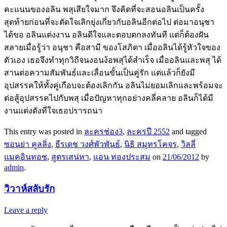
คะแนนของอลิน พสุเสียใจมาก จึงคิดที่จะสอนอลินเป็นครั้ง
สุดท้ายก่อนที่จะตัดใจเลิกยุ่งเกี่ยวกับอลินอีกต่อไป ต่อมาอนุชา
ได้ขอ อลินแต่งงาน อลินดีใจและตอบตกลงทันที แต่ก็ต้องฝัน
สลายเมื่อรู้ว่า อนุชา คือสามี ของโสภิตา เมื่ออลินได้รู้หัวใจของ
ตัวเอง เธอจึงทำทุกวิถีจนงอนง้อพสุได้สำเร็จ เมื่ออลินและพสุ ได้
สานต่อความสัมพันธ์และเลื่อนขั้นเป็นคู่รัก แต่แล้วก็ยังมี
อุปสรรคให้ทั้งคู่เกือบจะต้องเลิกกัน อลินไม่ยอมเลิกและพร้อมจะ
ต่อสู้อุปสรรคไปกับพสุ เมื่อปัญหาทุกอย่างคลี่คลาย อลินก็ได้มี
งานแต่งดังที่ใจเธอปรารถนา
This entry was posted in
ละครช่อง3
,
ละครปี 2552
and tagged
ซอนย่า คูลลิ่ง
,
ธีรเดช วงศ์พัวพันธ์
,
นิธิ สมุทรโคจร
,
วิลลี่
แมคอินทอช
,
สูตรเสน่หา
,
แอน ทองประสม
on
21/06/2012
by
admin
.
วิวาห์สลับรัก
Leave a reply