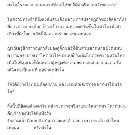
มาในโรงพยาบาลคนแรกที่เธอได้พบก็คือ พริมาคนรักของเธอ
ในความทรงจำที่ยังคงสับสนเลือนลาง การปรากฏตัวของจิลลาภัทร
พี่สาวต่างสายเลือด ก็ยิ่งสร้างความหวาดหวั่นขึ้นในหัวใจ เมื่อสิ่ง
เดียวที่ฝังใจญาณัชก็คือความร้ายกาจของหล่อน
ญาณัชรู้สึกราวกับกำลังมองดูจิ๊กซอว์ที่ชิ้นส่วนขาดหาย ยิ่งค้นพบ
ควงามจริงมากเท่าไหร่ หัวใจของเธอก็ยิ่งเต็มไปด้วยความหวั่นไหว
เมื่อในที่สุดเธอก็ค้นพบว่าผู้หญิงที่เธอเคยหวาดกลัวมาตลอด ครั้ง
หนึ่งเคยเป็นคนที่เธอรักสุดหัวใจ
รักได้อย่างไร? นั่นคือคำถาม แล้วเธอเคยเลิกรักจิลลาภัทรได้หรือ
ไม่?
สิ่งนั้นก็ยังคงค้างคาใจ แล้วระหว่างพริมาและจิลลาภัทร ใครกันแน่
คือเจ้าของหัวใจที่แท้จริง
รักสามเส้าที่เธอกลัวเกินกว่าจะหาคำตอบว่าควรจะเลือกสิ่งไหน
เหตุผล………… หรือหัวใจ