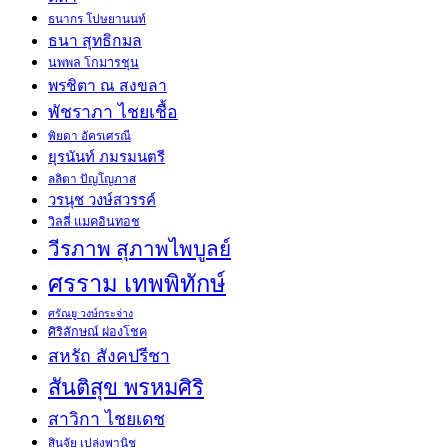
ธนากร โปษยานนท์
ธนา สุทธิกมล
นพพล โกมารชุน
พรชิตา ณ สงขลา
พัชราภา ไชยเชื้อ
พิยดา อัครเศรณี
ยุรนันท์ ภมรมนตรี
ลลิตา ปัญโญภาส
วรนุช วงษ์สวรรค์
วิลลี่ แมคอินทอช
วีรภาพ สุภาพไพบูลย์
ศรราม เทพพิทักษ์
ศรัณยู วงษ์กระจ่าง
ศิริลักษณ์ ผ่องโชค
สหรัถ สังคปรีชา
สันติสุข พรหมศิริ
สาวิกา ไชยเดช
สินจัย เปล่งพานิช