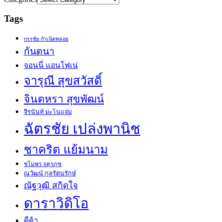
Tags
กรรชัย กำเนิดพลอย
กันตนา
จอนนี่ แอนโฟเน่
จารุณี สุขสวัสดิ์
จินตหรา สุขพัฒน์
จีรนันท์ มะโนแจ่ม
ฉัตรชัย เปล่งพานิช
ชาคริต แย้มนาม
ชไมพร จตุรภุช
ณวัฒน์ กุลรัตนรักษ์
ณัฐวุฒิ สกิดใจ
ดาราวิดิโอ
ดีด้า