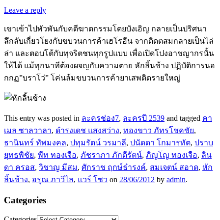
Leave a reply
เขาเข้าไปพัวพันกับคดีฆาตกรรมโดยบังเอิญ กลายเป็นปริศนา
ลึกลับเกี่ยวโยงกับขบวนการค้าเฮโรอีน จากติดตสมกลายเป็นไล่
ล่า และตอบโต้กับทุจริตชนทุกรูปแบบ เพื่อเปิดโปงอาชญากรนั้น
ให้ได้ แม้ทุกนาทีต้องผจญกับความตาย หักลิ้นช้าง ปฏิบัติการนอ
กกฏ”บราโว่” โค่นล้มขบวนการค้ายาเสพติดรายใหญ่
This entry was posted in
ละครช่อง7
,
ละครปี 2539
and tagged
คา
เมล ซาลวาลา
,
ดำรงเดช แสงสว่าง
,
ทองขาว ภัทรโชคชัย
,
ธานินทร์ ทัพมงคล
,
ปทุมรัตน์ วรมาลี
,
ปนัดดา โกมารทัต
,
ปราบ
ยุทธพิชัย
,
พีท ทองเจือ
,
ภัชราภา ภักดีรัตน์
,
ภิญโญ ทองเจือ
,
ลิน
ดา ครอส
,
วิชาญ มีสม
,
ศักราช ฤกษ์ธำรงค์
,
สมเจตน์ สอาด
,
หัก
ลิ้นช้าง
,
อรุณ ภาวิไล
,
แวร์ โซว
on
28/06/2012
by
admin
.
Categories
Categories